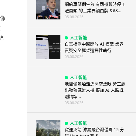
網約車條例生效 有司機暫時停工
避風頭 的士業界籲白牌 &#8...
05.08.2026
視像
其
這
人工智能
白宮拒測中國開放 AI 模型 業界
質疑安全框架選擇性執行
05.08.2026
人工智能
地盤偷吸煙難逃高空法眼 勞工處
出動熱感無人機 擬加 AI 人臉識
別精準...
05.08.2026
人工智能
貨運火箭 沖繩飛台灣僅需 15 分
鐘 Hop Aero 將 5...