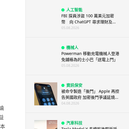
人工智能
FBI 探員涉盜 100 萬美元加密
幣 向 ChatGPT 尋求理財及...
05.08.2026
機械人
Powerman 移動充電機械人登港
免鋪樁為的士小巴「送電上門」
05.08.2026
資訊保安
被命令製造「後門」 Apple 再控
告英國政府 加密後門爭議延燒...
04.08.2026
無論
益
汽車科技
書本
Tesla Model Y 長續航後驅版抵