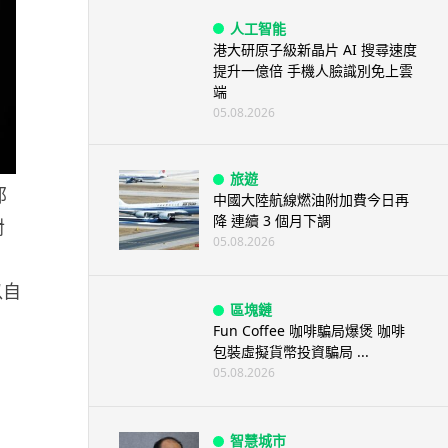
人工智能
港大研原子級新晶片 AI 搜尋速度
提升一億倍 手機人臉識別免上雲
端
05.08.2026
旅遊
那
中國大陸航線燃油附加費今日再
降 連續 3 個月下調
對
05.08.2026
以自
區塊鏈
Fun Coffee 咖啡騙局爆煲 咖啡
包裝虛擬貨幣投資騙局 ...
05.08.2026
智慧城市