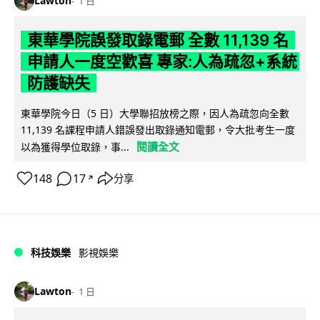
Lawton
1 日
東華學院誤發取錄電郵 全數 11,139 名
申請人一度空歡喜 專家:人為疏忽+系統
防護缺失
東華學院今日（5 日）大學聯招放榜之際，因人為疏忽向全數
11,139 名課程申請人錯誤發出取錄通知電郵，令大批考生一度
閱讀全文
以為獲得學位取錄，事...
148
17
分享
↗
科技娛樂
影視娛樂
Lawton
1 日