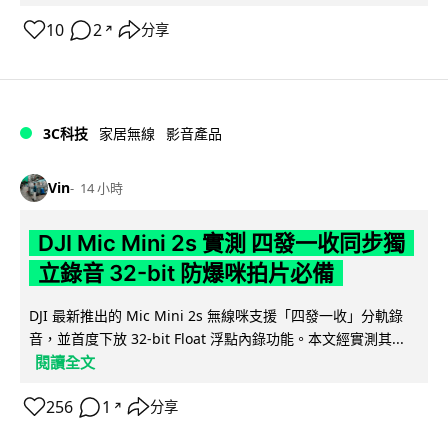
10
2
分享
↗
3C科技
家居無線
影音產品
Vin
14 小時
DJI Mic Mini 2s 實測 四發一收同步獨
立錄音 32-bit 防爆咪拍片必備
DJI 最新推出的 Mic Mini 2s 無線咪支援「四發一收」分軌錄
音，並首度下放 32-bit Float 浮點內錄功能。本文經實測其...
閱讀全文
256
1
分享
↗