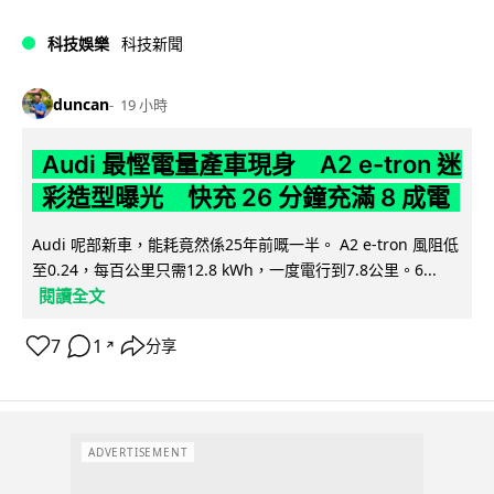
科技娛樂
科技新聞
duncan
19 小時
Audi 最慳電量產車現身 A2 e-tron 迷
彩造型曝光 快充 26 分鐘充滿 8 成電
Audi 呢部新車，能耗竟然係25年前嘅一半。 A2 e-tron 風阻低
至0.24，每百公里只需12.8 kWh，一度電行到7.8公里。6...
閱讀全文
7
1
分享
↗
ADVERTISEMENT