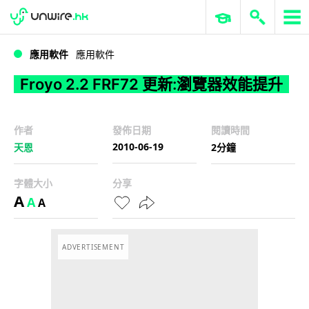
WWDC 2026
GenAI 與雲端科技專區
ERP 與商業 AI
Froyo 2.2 FRF72 更新:瀏覽器效能提升
應用軟件
應用軟件
Froyo 2.2 FRF72 更新:瀏覽器效能提升
作者
發佈日期
閱讀時間
2010-06-19
天恩
2分鐘
字體大小
分享
A
A
A
ADVERTISEMENT