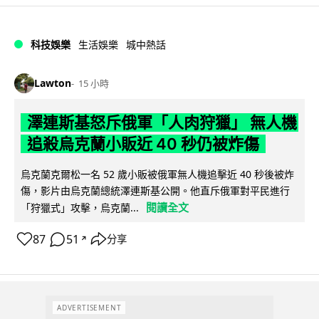
科技娛樂
生活娛樂
城中熱話
Lawton
15 小時
澤連斯基怒斥俄軍「人肉狩獵」 無人機
追殺烏克蘭小販近 40 秒仍被炸傷
烏克蘭克爾松一名 52 歲小販被俄軍無人機追擊近 40 秒後被炸
傷，影片由烏克蘭總統澤連斯基公開。他直斥俄軍對平民進行
閱讀全文
「狩獵式」攻擊，烏克蘭...
87
51
分享
↗
ADVERTISEMENT