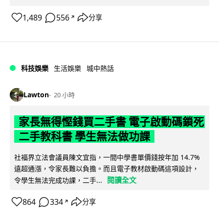
1,489
556
分享
↗
科技娛樂
生活娛樂
城中熱話
Lawton
20 小時
家長無得慳錢買二手書 電子啟動碼鎖死
二手教科書 學生無法做功課
社福界立法會議員陳文宜指，一間中學書單價錢按年加 14.7%
遠超通漲，令家長難以負擔。而且電子教材啟動碼這項設計，
閱讀全文
令學生無法完成功課，二手...
864
334
分享
↗