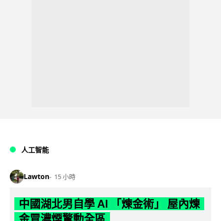
人工智能
Lawton
15 小時
中國湖北男自學 AI 「煉金術」 屋內煉
金冒濃煙驚動全區