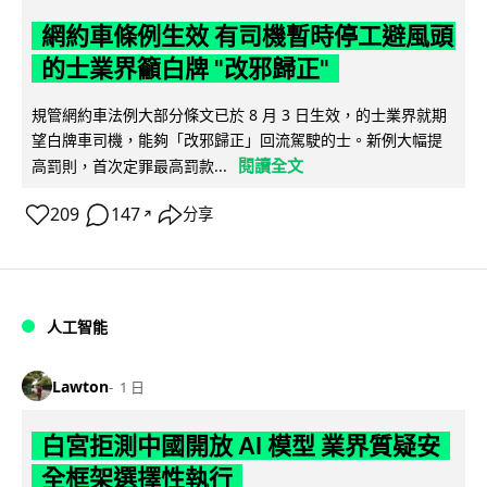
網約車條例生效 有司機暫時停工避風頭
的士業界籲白牌 "改邪歸正"
規管網約車法例大部分條文已於 8 月 3 日生效，的士業界就期
望白牌車司機，能夠「改邪歸正」回流駕駛的士。新例大幅提
閱讀全文
高罰則，首次定罪最高罰款...
209
147
分享
↗
人工智能
Lawton
1 日
白宮拒測中國開放 AI 模型 業界質疑安
全框架選擇性執行