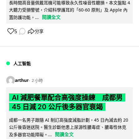
長時間高音量佩戴耳機可能導致永久性噪音性聽損。本文盤點 4
大聽力受損警號，介紹科學護耳的「60-60 原則」及 Apple 內
閱讀全文
置防護功能，...
5
分享
人工智能
arthur
2 小時
AI 減肥餐單配合高強度操練 成都男
45 日減 20 公斤後多器官衰竭
成都一名男子跟隨 AI 制訂高強度減脂計劃，45 日內減去約 20
公斤後昏迷送院。醫生診斷他患上尿源性膿毒症、膿毒性休克
閱讀全文
及多器官功能障礙。...