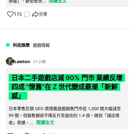
閱讀全文
祭壇」、新型態世...
115
分享
科技娛樂
遊戲情報
Lawton
17 小時
日本二手遊戲店減 90% 門市 業績反增
四成 "懷舊"在 Z 世代變成最潮「新鮮
感」
日本零售巨頭 GEO 將懷舊遊戲銷售門市從 1,000 間大幅減至
99 間，但銷售額卻不降反升至過往的 1.4 倍。做到「減店增
閱讀全文
收」奇蹟，...