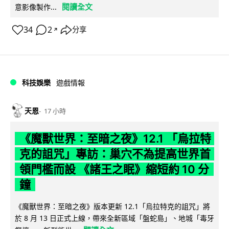
閱讀全文
意影像製作...
34
2
分享
↗
科技娛樂
遊戲情報
天恩
17 小時
《魔獸世界：至暗之夜》12.1 「烏拉特
克的詛咒」專訪：巢穴不為提高世界首
領門檻而設 《諸王之眠》縮短約 10 分
鐘
《魔獸世界：至暗之夜》版本更新 12.1「烏拉特克的詛咒」將
於 8 月 13 日正式上線，帶來全新區域「盤蛇島」、地城「毒牙