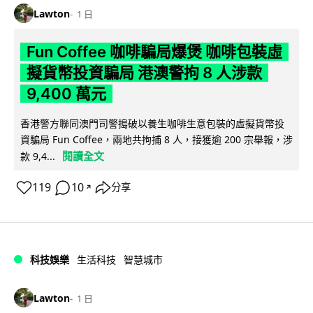
Lawton
1 日
Fun Coffee 咖啡騙局爆煲 咖啡包裝虛
擬貨幣投資騙局 港澳警拘 8 人涉款
9,400 萬元
香港警方聯同澳門司警搗破以養生咖啡生意包裝的虛擬貨幣投
資騙局 Fun Coffee，兩地共拘捕 8 人，接獲逾 200 宗舉報，涉
閱讀全文
款 9,4...
119
10
分享
↗
科技娛樂
生活科技
智慧城市
Lawton
1 日