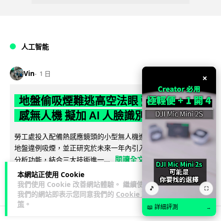
人工智能
Vin
1 日
×
地盤偷吸煙難逃高空法眼 勞工處出動熱
感無人機 擬加 AI 人臉識別精準執法
勞工處投入配備熱感應鏡頭的小型無人機進行高空巡邏以打擊
地盤違例吸煙，並正研究於未來一年內引入 AI 人臉識別與行為
閱讀全文
分析功能，結合三大技術進一...
本網站正使用 Cookie
249
60
分享
↗
我們使用 Cookie 改善網站體驗。 繼續使用
🎵
⛶
我們的網站即表示您同意我們的
Cookie 政
策
。
📖 詳細評測
→