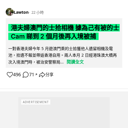
Lawton
22 小時
港夫婦澳門的士拾相機 據為己有被的士
Cam 睇到 2 個月後再入境被捕
一對香港夫婦今年 5 月遊澳門乘的士拾獲他人遺留相機及電
池，拾遺不報並帶返香港自用。兩人本月 2 日經港珠澳大橋再
閱讀全文
次入境澳門時，被治安警察局...
496
71
分享
↗
ADVERTISEMENT