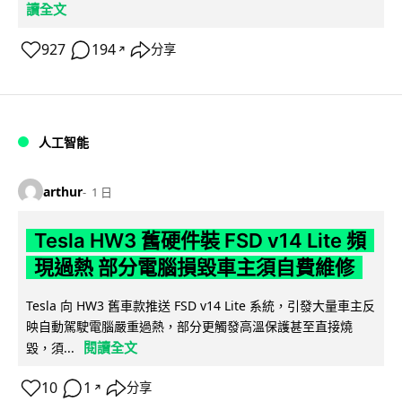
讀全文
927
194
分享
↗
人工智能
arthur
1 日
Tesla HW3 舊硬件裝 FSD v14 Lite 頻
現過熱 部分電腦損毀車主須自費維修
Tesla 向 HW3 舊車款推送 FSD v14 Lite 系統，引發大量車主反
映自動駕駛電腦嚴重過熱，部分更觸發高溫保護甚至直接燒
閱讀全文
毀，須...
10
1
分享
↗