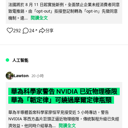
法國將於 8 月 11 日起實施新例，全面禁止企業未經消費者同意
致電推銷，由「opt-out」拒接登記制轉為「opt-in」先徵同意
閱讀全文
機制。違...
292
24
分享
↗
人工智能
Lawton
20 小時
華為科學家警告 NVIDIA 已近物理極限
華為「韜定律」可繞過摩爾定律瓶頸
華為半導體首席科學家廖恒罕見接受近 5 小時專訪，警告
NVIDIA 等西方晶片巨頭正逼近物理極限，傳統製程升級已失經
閱讀全文
濟效益。他同時介紹華為...