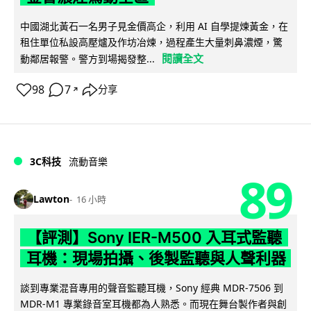
中國湖北黃石一名男子見金價高企，利用 AI 自學提煉黃金，在
租住單位私設高壓爐及作坊冶煉，過程產生大量刺鼻濃煙，驚
閱讀全文
動鄰居報警。警方到場揭發整...
98
7
分享
↗
3C科技
流動音樂
89
Lawton
16 小時
【評測】Sony IER-M500 入耳式監聽
耳機：現場拍攝、後製監聽與人聲利器
談到專業混音專用的聲音監聽耳機，Sony 經典 MDR-7506 到
MDR-M1 專業錄音室耳機都為人熟悉。而現在舞台製作者與創