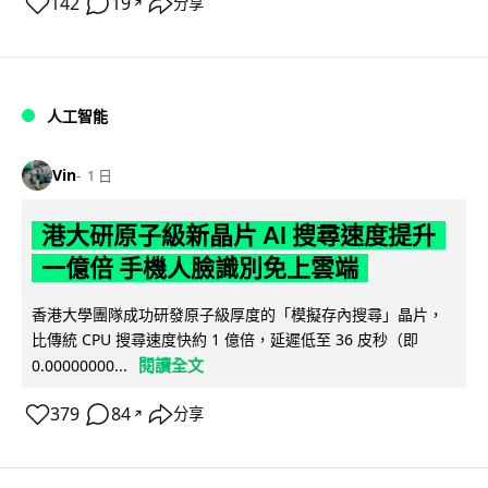
142
19
分享
↗
人工智能
Vin
1 日
港大研原子級新晶片 AI 搜尋速度提升
一億倍 手機人臉識別免上雲端
香港大學團隊成功研發原子級厚度的「模擬存內搜尋」晶片，
比傳統 CPU 搜尋速度快約 1 億倍，延遲低至 36 皮秒（即
閱讀全文
0.00000000...
379
84
分享
↗