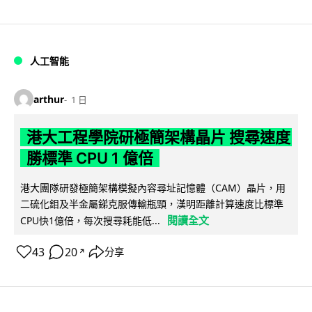
人工智能
arthur
1 日
港大工程學院研極簡架構晶片 搜尋速度
勝標準 CPU 1 億倍
港大團隊研發極簡架構模擬內容尋址記憶體（CAM）晶片，用
二硫化鉬及半金屬銻克服傳輸瓶頸，漢明距離計算速度比標準
閱讀全文
CPU快1億倍，每次搜尋耗能低...
43
20
分享
↗