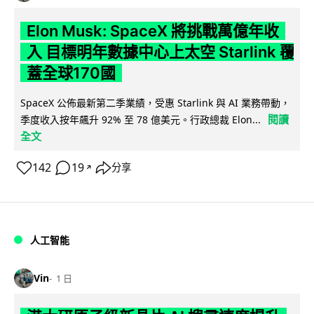
Elon Musk: SpaceX 將挑戰萬億年收
入 目標明年數據中心上太空 Starlink 覆
蓋全球170國
SpaceX 公佈最新第二季業績，受惠 Starlink 與 AI 業務帶動，
閱讀
季度收入按年飆升 92% 至 78 億美元。行政總裁 Elon...
全文
142
19
分享
↗
人工智能
Vin
1 日