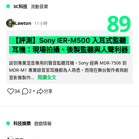
3C科技
流動音樂
89
Lawton
17 小時
【評測】Sony IER-M500 入耳式監聽
耳機：現場拍攝、後製監聽與人聲利器
談到專業混音專用的聲音監聽耳機，Sony 經典 MDR-7506 到
MDR-M1 專業錄音室耳機都為人熟悉。而現在舞台製作者與創
閱讀全文
意影像製作...
34
2
分享
↗
科技娛樂
遊戲情報