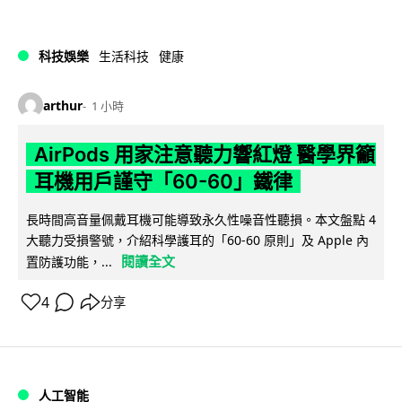
科技娛樂
生活科技
健康
arthur
1 小時
AirPods 用家注意聽力響紅燈 醫學界籲
耳機用戶謹守「60-60」鐵律
長時間高音量佩戴耳機可能導致永久性噪音性聽損。本文盤點 4
大聽力受損警號，介紹科學護耳的「60-60 原則」及 Apple 內
閱讀全文
置防護功能，...
4
分享
人工智能