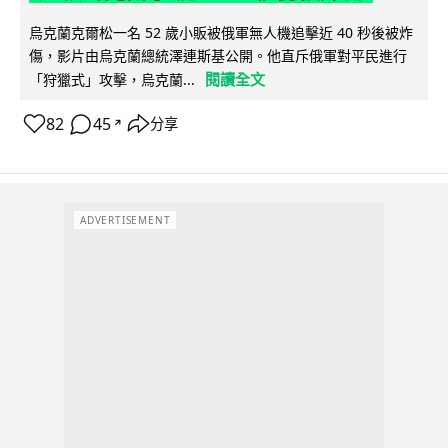
烏克蘭克爾松一名 52 歲小販被俄軍無人機追擊近 40 秒後被炸
傷，影片由烏克蘭總統澤連斯基公開。他直斥俄軍對平民進行
閱讀全文
「狩獵式」攻擊，烏克蘭...
82
45
分享
↗
ADVERTISEMENT