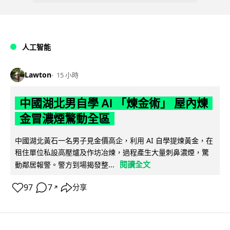
人工智能
Lawton
15 小時
中國湖北男自學 AI 「煉金術」 屋內煉
金冒濃煙驚動全區
中國湖北黃石一名男子見金價高企，利用 AI 自學提煉黃金，在
租住單位私設高壓爐及作坊冶煉，過程產生大量刺鼻濃煙，驚
閱讀全文
動鄰居報警。警方到場揭發整...
97
7
分享
↗