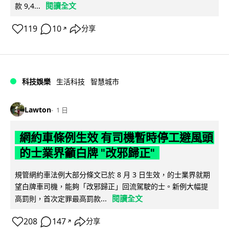
閱讀全文
款 9,4...
119
10
分享
↗
科技娛樂
生活科技
智慧城市
Lawton
1 日
網約車條例生效 有司機暫時停工避風頭
的士業界籲白牌 "改邪歸正"
規管網約車法例大部分條文已於 8 月 3 日生效，的士業界就期
望白牌車司機，能夠「改邪歸正」回流駕駛的士。新例大幅提
閱讀全文
高罰則，首次定罪最高罰款...
208
147
分享
↗