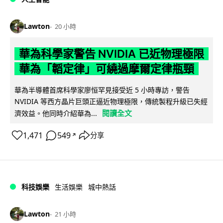
Lawton
20 小時
華為科學家警告 NVIDIA 已近物理極限
華為「韜定律」可繞過摩爾定律瓶頸
華為半導體首席科學家廖恒罕見接受近 5 小時專訪，警告
NVIDIA 等西方晶片巨頭正逼近物理極限，傳統製程升級已失經
閱讀全文
濟效益。他同時介紹華為...
1,471
549
分享
↗
科技娛樂
生活娛樂
城中熱話
Lawton
21 小時