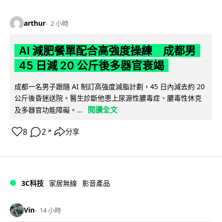
arthur
2 小時
AI 減肥餐單配合高強度操練 成都男
45 日減 20 公斤後多器官衰竭
成都一名男子跟隨 AI 制訂高強度減脂計劃，45 日內減去約 20
公斤後昏迷送院。醫生診斷他患上尿源性膿毒症、膿毒性休克
閱讀全文
及多器官功能障礙。...
8
2
分享
↗
3C科技
家居無線
影音產品
Vin
14 小時