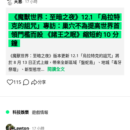
天恩
17 小時
《魔獸世界：至暗之夜》12.1 「烏拉特
克的詛咒」專訪：巢穴不為提高世界首
領門檻而設 《諸王之眠》縮短約 10 分
鐘
《魔獸世界：至暗之夜》版本更新 12.1「烏拉特克的詛咒」將
於 8 月 13 日正式上線，帶來全新區域「盤蛇島」、地城「毒牙
閱讀全文
祭壇」、新型態世...
115
分享
科技娛樂
遊戲情報
Lawton
17 小時