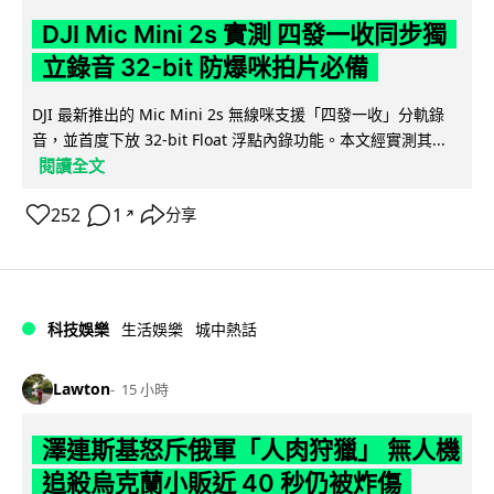
DJI Mic Mini 2s 實測 四發一收同步獨
立錄音 32-bit 防爆咪拍片必備
DJI 最新推出的 Mic Mini 2s 無線咪支援「四發一收」分軌錄
音，並首度下放 32-bit Float 浮點內錄功能。本文經實測其...
閱讀全文
252
1
分享
↗
科技娛樂
生活娛樂
城中熱話
Lawton
15 小時
澤連斯基怒斥俄軍「人肉狩獵」 無人機
追殺烏克蘭小販近 40 秒仍被炸傷