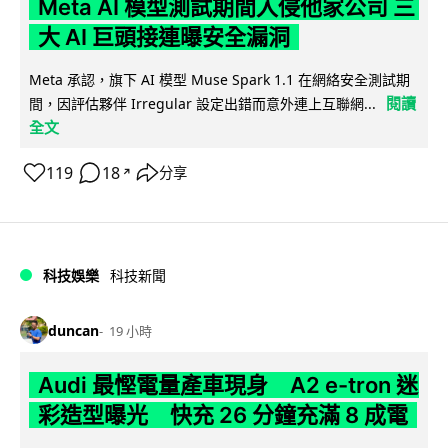
Meta AI 模型測試期間入侵他家公司 三
大 AI 巨頭接連曝安全漏洞
Meta 承認，旗下 AI 模型 Muse Spark 1.1 在網絡安全測試期
閱讀
間，因評估夥伴 Irregular 設定出錯而意外連上互聯網...
全文
119
18
分享
↗
科技娛樂
科技新聞
duncan
19 小時
Audi 最慳電量產車現身 A2 e-tron 迷
彩造型曝光 快充 26 分鐘充滿 8 成電