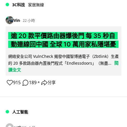
3C科技
家居無線
Vin
22 小時
逾 20 款平價路由器爆後門 每 35 秒自
動連線回中國 全球 10 萬用家私隱堪憂
網絡安全公司 VulnCheck 揭發中國智博通電子（Zbtlink）生產
閱
的 20 多款路由器內置後門程式「Endlessdoors」（無盡...
讀全文
915
189
分享
↗
人工智能