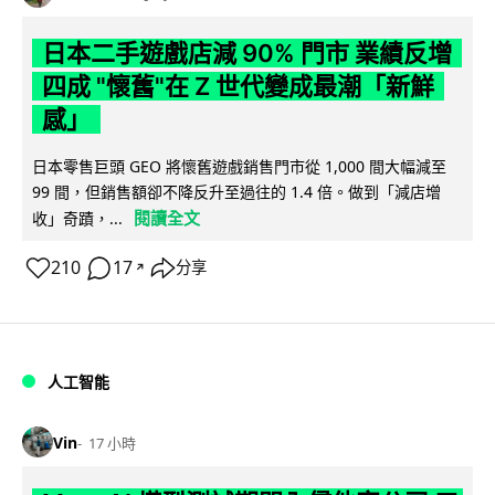
日本二手遊戲店減 90% 門市 業績反增
四成 "懷舊"在 Z 世代變成最潮「新鮮
感」
日本零售巨頭 GEO 將懷舊遊戲銷售門市從 1,000 間大幅減至
99 間，但銷售額卻不降反升至過往的 1.4 倍。做到「減店增
閱讀全文
收」奇蹟，...
210
17
分享
↗
人工智能
Vin
17 小時