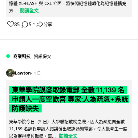
憶體 XL-FLASH 與 CXL 介面，將快閃記憶體轉化為記憶體擴充
閱讀全文
方...
85
5
分享
↗
商業科技
資訊保安
Lawton
1 日
東華學院誤發取錄電郵 全數 11,139 名
申請人一度空歡喜 專家:人為疏忽+系統
防護缺失
東華學院今日（5 日）大學聯招放榜之際，因人為疏忽向全數
11,139 名課程申請人錯誤發出取錄通知電郵，令大批考生一度
閱讀全文
以為獲得學位取錄，事...