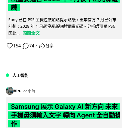
戲
Sony 已在 PS5 主機包裝加貼提示貼紙，重申官方 7 月已公布
計劃：2028 年 1 月起停產新遊戲實體光碟。分析師預期 PS6
閱讀全文
因此...
154
74
分享
↗
人工智能
Vin
22 小時
Samsung 展示 Galaxy AI 新方向 未來
手機毋須輸入文字 轉向 Agent 全自動操
作