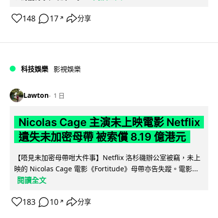
148
17
分享
↗
科技娛樂
影視娛樂
Lawton
1 日
Nicolas Cage 主演未上映電影 Netflix
遺失未加密母帶 被索償 8.19 億港元
【唔見未加密母帶咁大件事】Netflix 洛杉磯辦公室被竊，未上
映的 Nicolas Cage 電影《Fortitude》母帶亦告失蹤。電影...
閱讀全文
183
10
分享
↗