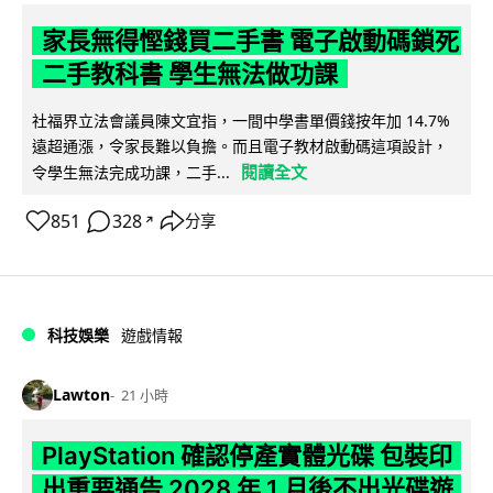
家長無得慳錢買二手書 電子啟動碼鎖死
二手教科書 學生無法做功課
社福界立法會議員陳文宜指，一間中學書單價錢按年加 14.7%
遠超通漲，令家長難以負擔。而且電子教材啟動碼這項設計，
閱讀全文
令學生無法完成功課，二手...
851
328
分享
↗
科技娛樂
遊戲情報
Lawton
21 小時
PlayStation 確認停產實體光碟 包裝印
出重要通告 2028 年 1 月後不出光碟遊