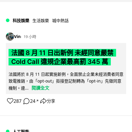
科技娛樂
生活娛樂
城中熱話
Vin
19 小時
法國 8 月 11 日出新例 未經同意嚴禁
Cold Call 違規企業最高罰 345 萬
法國將於 8 月 11 日起實施新例，全面禁止企業未經消費者同意
致電推銷，由「opt-out」拒接登記制轉為「opt-in」先徵同意
閱讀全文
機制。違...
287
24
分享
↗
人工智能