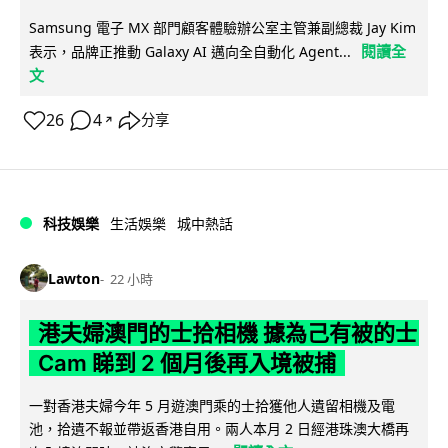
Samsung 電子 MX 部門顧客體驗辦公室主管兼副總裁 Jay Kim
閱讀全
表示，品牌正推動 Galaxy AI 邁向全自動化 Agent...
文
26
4
分享
↗
科技娛樂
生活娛樂
城中熱話
Lawton
22 小時
港夫婦澳門的士拾相機 據為己有被的士
Cam 睇到 2 個月後再入境被捕
一對香港夫婦今年 5 月遊澳門乘的士拾獲他人遺留相機及電
池，拾遺不報並帶返香港自用。兩人本月 2 日經港珠澳大橋再