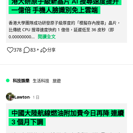
港大研原子級新晶片 AI 搜尋速度提升
一億倍 手機人臉識別免上雲端
香港大學團隊成功研發原子級厚度的「模擬存內搜尋」晶片，
比傳統 CPU 搜尋速度快約 1 億倍，延遲低至 36 皮秒（即
閱讀全文
0.00000000...
378
83
分享
↗
科技娛樂
生活科技
旅遊
Lawton
1 日
中國大陸航線燃油附加費今日再降 連續
3 個月下調