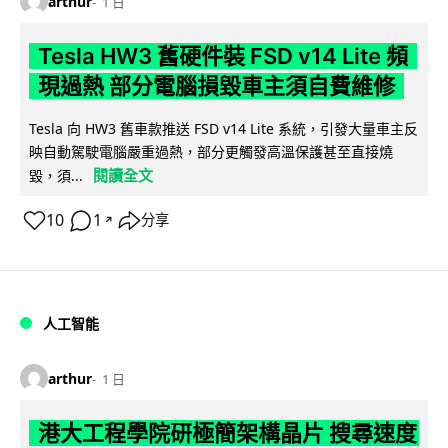
arthur
1 日
Tesla HW3 舊硬件裝 FSD v14 Lite 頻
現過熱 部分電腦損毀車主須自費維修
Tesla 向 HW3 舊車款推送 FSD v14 Lite 系統，引發大量車主反
映自動駕駛電腦嚴重過熱，部分更觸發高溫保護甚至直接燒
閱讀全文
毀，須...
10
1
分享
↗
人工智能
arthur
1 日
港大工程學院研極簡架構晶片 搜尋速度