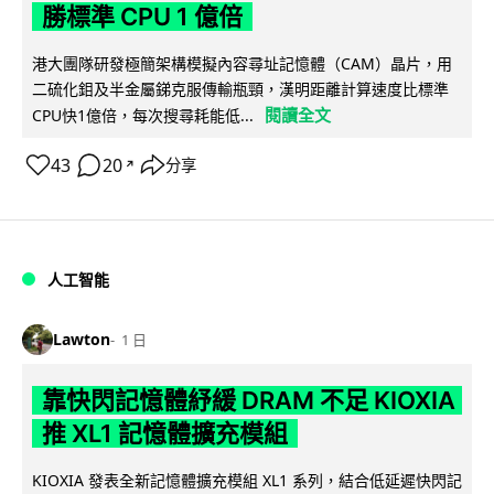
勝標準 CPU 1 億倍
港大團隊研發極簡架構模擬內容尋址記憶體（CAM）晶片，用
二硫化鉬及半金屬銻克服傳輸瓶頸，漢明距離計算速度比標準
閱讀全文
CPU快1億倍，每次搜尋耗能低...
43
20
分享
↗
人工智能
Lawton
1 日
靠快閃記憶體紓緩 DRAM 不足 KIOXIA
推 XL1 記憶體擴充模組
KIOXIA 發表全新記憶體擴充模組 XL1 系列，結合低延遲快閃記