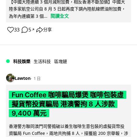
【中國大陸連續 3 個月減附加費，相反香港不斷加價】中國大
陸多家航空公司自 8 月 5 日起再度下調內陸航線燃油附加費，
閱讀全文
為年內連續第 3 個...
33
5
分享
↗
科技娛樂
生活科技
區塊鏈
Lawton
1 日
Fun Coffee 咖啡騙局爆煲 咖啡包裝虛
擬貨幣投資騙局 港澳警拘 8 人涉款
9,400 萬元
香港警方聯同澳門司警搗破以養生咖啡生意包裝的虛擬貨幣投
資騙局 Fun Coffee，兩地共拘捕 8 人，接獲逾 200 宗舉報，涉