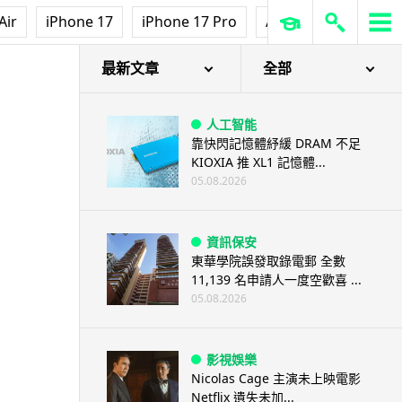
Air
iPhone 17
iPhone 17 Pro
AirPods Pro 3
Ap
最新文章
全部
人工智能
靠快閃記憶體紓緩 DRAM 不足
KIOXIA 推 XL1 記憶體...
05.08.2026
資訊保安
東華學院誤發取錄電郵 全數
11,139 名申請人一度空歡喜 ...
05.08.2026
影視娛樂
Nicolas Cage 主演未上映電影
Netflix 遺失未加...