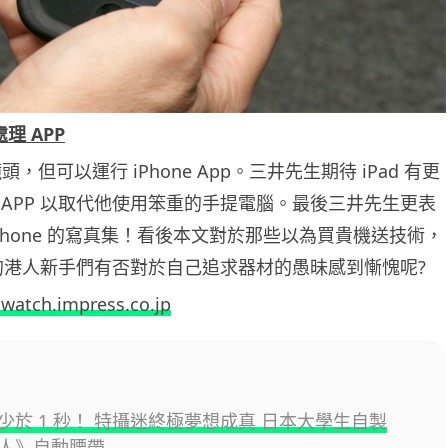
處理 APP
鏡頭，但可以運行 iPhone App。三井先生期待 iPad 有更
 APP 以取代他使用笨重的手提電腦。最後三井先生更表
Phone 的寫真集！看後本文對於那些以為買貴機送技術，
K II 的港人新手們有否對於自己追求器材的愚昧感到慚愧呢?
.watch.impress.co.jp
少於 1 秒！ 特攝迷終極夢想成真 日本大學生自製
人》自動腰帶