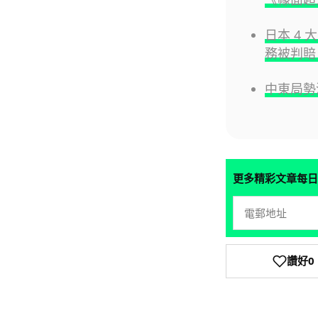
日本 4 
務被判賠 
中東局勢
更多精彩文章每日
讚好
0