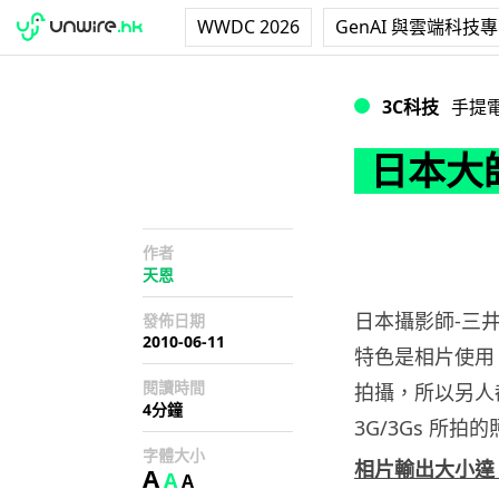
WWDC 2026
GenAI 與雲端科技
日本大師用 iPhon
3C科技
手提
日本大師
作者
天恩
日本攝影師-三井
發佈日期
2010-06-11
特色是相片使用 i
閱讀時間
拍攝，所以另人都給他
4分鐘
3G/3Gs 所拍
字體大小
相片輸出大小達 
A
A
A