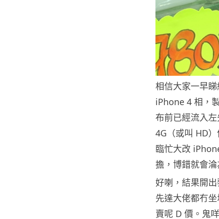
相信大家一早睇
iPhone 4 
布前已經流入左先
4G（或叫 HD
臨忙大改 iPh
擔，博錯就會淪
好喇，結果開出黎係
先達大佬都冇坐地起
賣呢 D 價。