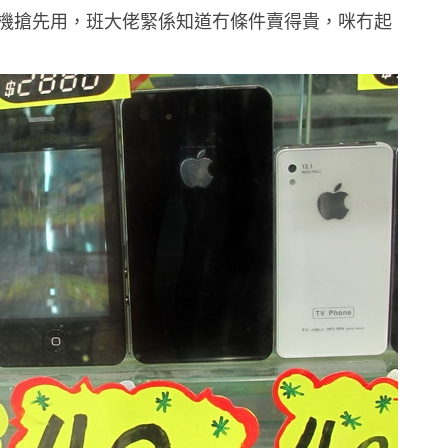
機搶先用，班大佬緊係知道冇條件賣得貴，咪冇起