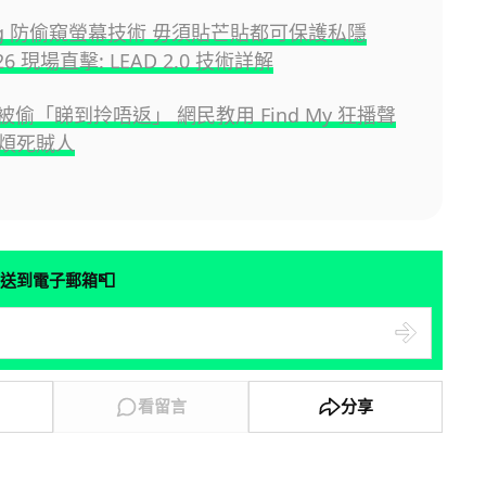
ung 防偷窺螢幕技術 毋須貼芒貼都可保護私隱
26 現場直擊: LEAD 2.0 技術詳解
ds 被偷「睇到拎唔返」 網民教用 Find My 狂播聲
煩死賊人
📮
送到電子郵箱
看留言
分享