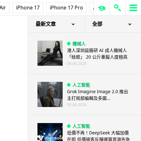
Air
iPhone 17
iPhone 17 Pro
AirPods Pro 3
Ap
最新文章
全部
機械人
港人深圳設廠研 AI 成人機械人
「硅姬」 20 公斤重擬人度極高
08.08.2026
人工智能
Grok Imagine Image 2.0 推出
主打局部編輯及多圖...
08.08.2026
人工智能
低價不再！DeepSeek 大幅加價
在即 低價搶客反釀運算資源告急