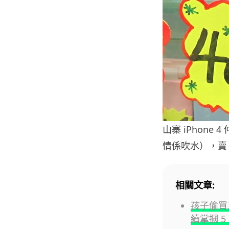
山寨 iPhone 
情係吹水），賣 $
相關文章:
孩子偷買
續掌摑 