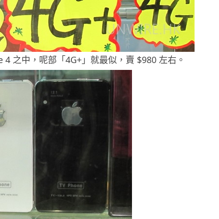
ne 4 之中，呢部「4G+」就最似，賣 $980 左右。