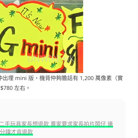
4 仲出埋 mini 版，機背仲夠膽話有 1,200 萬像素（實
780 左右。
二手玩具家長想退款 賣家要求家長拍片鬧仔 連
5 分鐘才肯退款