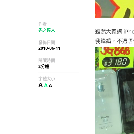
作者
先之達人
雖然大家講 iP
我繼續，不過唔係講
發佈日期
2010-06-11
閱讀時間
2分鐘
字體大小
A
A
A