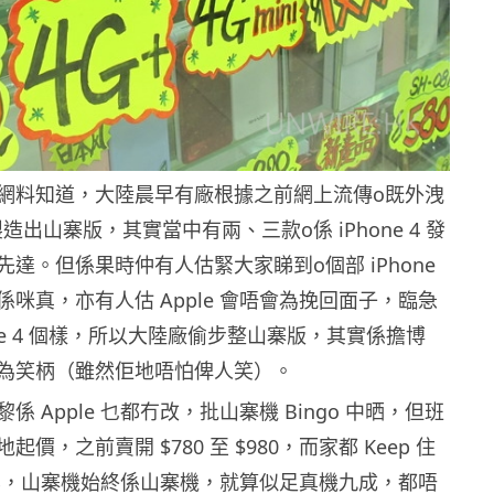
網料知道，大陸晨早有廠根據之前網上流傳o既外洩
相，製造出山寨版，其實當中有兩、三款o係 iPhone 4 發
達。但係果時仲有人估緊大家睇到o個部 iPhone
）係咪真，亦有人估 Apple 會唔會為挽回面子，臨急
one 4 個樣，所以大陸廠偷步整山寨版，其實係擔博
為笑柄（雖然佢地唔怕俾人笑）。
 Apple 乜都冇改，批山寨機 Bingo 中晒，但班
價，之前賣開 $780 至 $980，而家都 Keep 住
鬼咩，山寨機始終係山寨機，就算似足真機九成，都唔