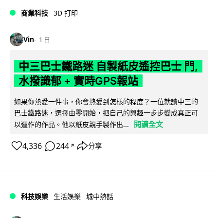
商業科技
3D 打印
Vin
1 日
中三巴士鐵路迷 自製紙皮遙控巴士 門,
水撥識郁 + 實時GPS報站
如果你熱愛一件事，你會熱愛到怎樣的程度？一位就讀中三的
巴士鐵路迷，選擇由零開始，把自己的興趣一步步變成真正可
閱讀全文
以運作的作品。他以紙皮親手製作出...
4,336
244
分享
↗
科技娛樂
生活娛樂
城中熱話