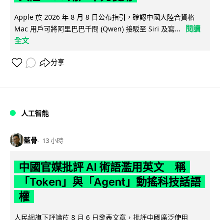
Apple 於 2026 年 8 月 8 日公布指引，確認中國大陸合資格
閱讀
Mac 用戶可將阿里巴巴千問 (Qwen) 接駁至 Siri 及寫...
全文
分享
人工智能
藍骨
13 小時
中國官媒批評 AI 術語濫用英文 稱
「Token」與「Agent」動搖科技話語
權
人民網旗下評論於 8 月 6 日發表文章，批評中國廣泛使用