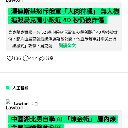
澤連斯基怒斥俄軍「人肉狩獵」 無人機
追殺烏克蘭小販近 40 秒仍被炸傷
烏克蘭克爾松一名 52 歲小販被俄軍無人機追擊近 40 秒後被炸
傷，影片由烏克蘭總統澤連斯基公開。他直斥俄軍對平民進行
閱讀全文
「狩獵式」攻擊，烏克蘭...
136
41
分享
↗
人工智能
Lawton
2 日
中國湖北男自學 AI 「煉金術」 屋內煉
金冒濃煙驚動全區