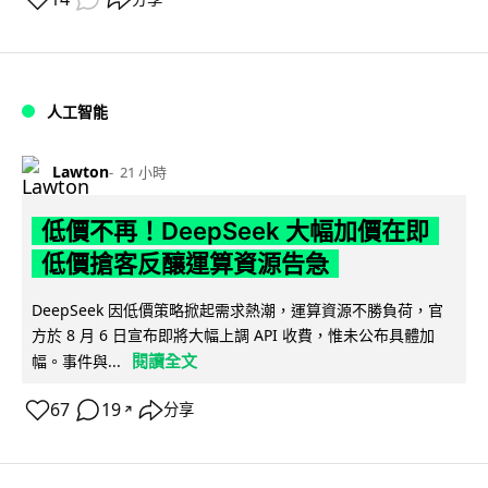
人工智能
Lawton
21 小時
低價不再！DeepSeek 大幅加價在即
低價搶客反釀運算資源告急
DeepSeek 因低價策略掀起需求熱潮，運算資源不勝負荷，官
方於 8 月 6 日宣布即將大幅上調 API 收費，惟未公布具體加
閱讀全文
幅。事件與...
67
19
分享
↗