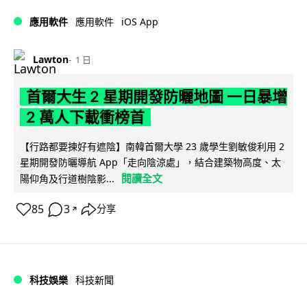
iOS App
應用軟件
應用軟件
Lawton
1 日
首爾大生 2 星期開發防曬地圖 一日暴增
2 萬人下載衝榜首
【行路都要揀好有遮陰】南韓首爾大學 23 歲學生劉敏俊利用 2
星期開發防曬導航 App「走向陰涼處」，結合建築物高度、太
閱讀全文
陽仰角及行道樹陰影...
85
3
分享
↗
科技娛樂
科技新聞