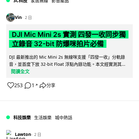
3C科技
家居無線
影音產品
Vin
2 日
DJI Mic Mini 2s 實測 四發一收同步獨
立錄音 32-bit 防爆咪拍片必備
DJI 最新推出的 Mic Mini 2s 無線咪支援「四發一收」分軌錄
音，並首度下放 32-bit Float 浮點內錄功能。本文經實測其...
閱讀全文
253
1
分享
↗
科技娛樂
生活娛樂
城中熱話
Lawton
2 日