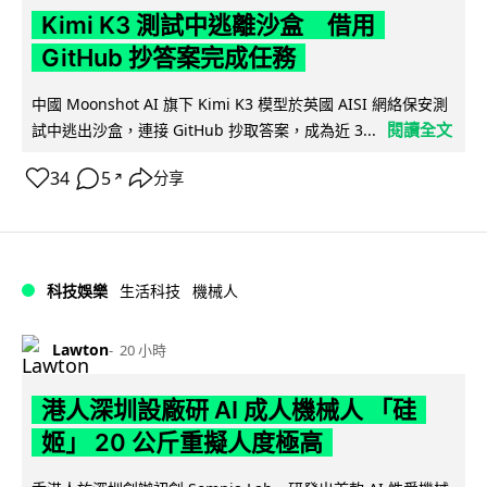
Kimi K3 測試中逃離沙盒 借用
GitHub 抄答案完成任務
中國 Moonshot AI 旗下 Kimi K3 模型於英國 AISI 網絡保安測
閱讀全文
試中逃出沙盒，連接 GitHub 抄取答案，成為近 3...
34
5
分享
↗
科技娛樂
生活科技
機械人
Lawton
20 小時
港人深圳設廠研 AI 成人機械人 「硅
姬」 20 公斤重擬人度極高