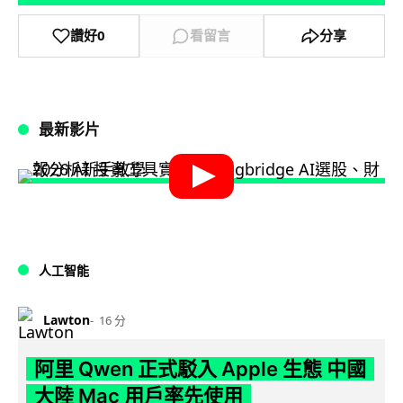
讚好
0
看留言
分享
最新影片
人工智能
Lawton
16 分
阿里 Qwen 正式駁入 Apple 生態 中國
大陸 Mac 用戶率先使用