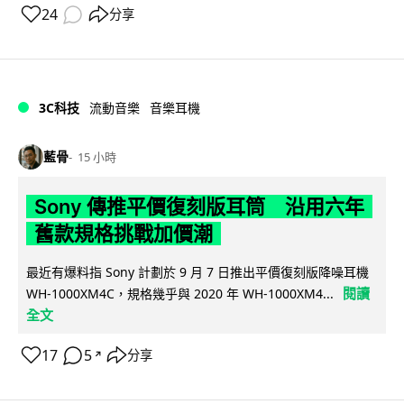
24
分享
3C科技
流動音樂
音樂耳機
藍骨
15 小時
Sony 傳推平價復刻版耳筒 沿用六年
舊款規格挑戰加價潮
最近有爆料指 Sony 計劃於 9 月 7 日推出平價復刻版降噪耳機
閱讀
WH-1000XM4C，規格幾乎與 2020 年 WH-1000XM4...
全文
17
5
分享
↗