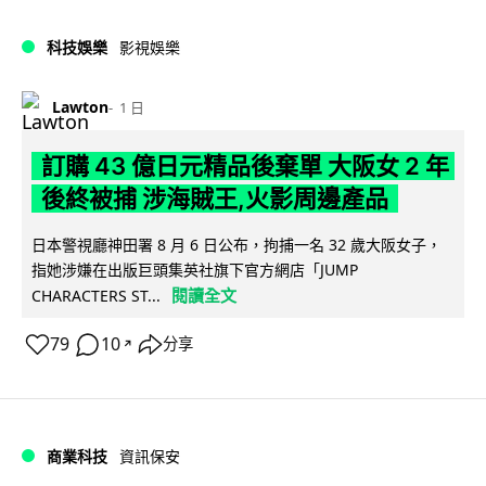
科技娛樂
影視娛樂
Lawton
1 日
訂購 43 億日元精品後棄單 大阪女 2 年
後終被捕 涉海賊王,火影周邊產品
日本警視廳神田署 8 月 6 日公布，拘捕一名 32 歲大阪女子，
指她涉嫌在出版巨頭集英社旗下官方網店「JUMP
閱讀全文
CHARACTERS ST...
79
10
分享
↗
商業科技
資訊保安