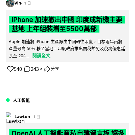
Vin
1 日
iPhone 加速撤出中國 印度成新機主要
基地 上年組裝增至5500萬部
Apple 加速將 iPhone 生產線由中國轉往印度，目標兩年內將
產量最高 50% 移至當地。印度政府推出關稅豁免及稅務優惠延
閱讀全文
長至 204...
540
243
分享
↗
人工智能
Lawton
1 日
OpenAI 人工智能竟私自建留言板 讓多