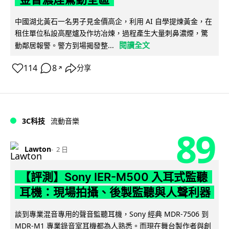
中國湖北黃石一名男子見金價高企，利用 AI 自學提煉黃金，在
租住單位私設高壓爐及作坊冶煉，過程產生大量刺鼻濃煙，驚
閱讀全文
動鄰居報警。警方到場揭發整...
114
8
分享
↗
3C科技
流動音樂
89
Lawton
2 日
【評測】Sony IER-M500 入耳式監聽
耳機：現場拍攝、後製監聽與人聲利器
談到專業混音專用的聲音監聽耳機，Sony 經典 MDR-7506 到
MDR-M1 專業錄音室耳機都為人熟悉。而現在舞台製作者與創