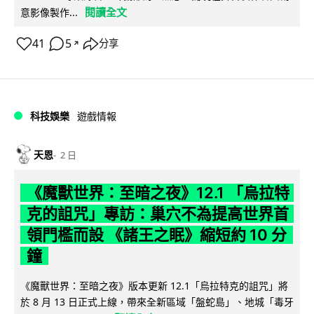
閱讀全文
意影像製作...
41
5
分享
↗
科技娛樂
遊戲情報
天恩
2 日
《魔獸世界：至暗之夜》12.1 「烏拉特
克的詛咒」專訪：巢穴不為提高世界首
領門檻而設 《諸王之眠》縮短約 10 分
鐘
《魔獸世界：至暗之夜》版本更新 12.1「烏拉特克的詛咒」將
於 8 月 13 日正式上線，帶來全新區域「盤蛇島」、地城「毒牙