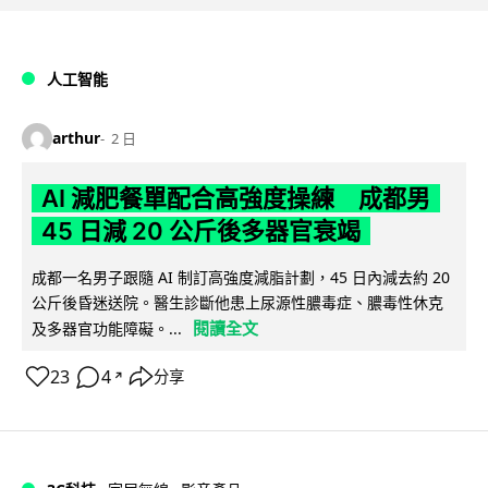
人工智能
arthur
2 日
AI 減肥餐單配合高強度操練 成都男
45 日減 20 公斤後多器官衰竭
成都一名男子跟隨 AI 制訂高強度減脂計劃，45 日內減去約 20
公斤後昏迷送院。醫生診斷他患上尿源性膿毒症、膿毒性休克
閱讀全文
及多器官功能障礙。...
23
4
分享
↗