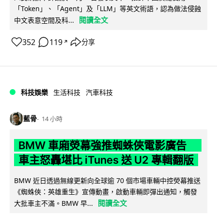
「Token」、「Agent」及「LLM」等英文術語，認為做法侵蝕
閱讀全文
中文表意空間及科...
352
119
分享
↗
科技娛樂
生活科技
汽車科技
藍骨
14 小時
BMW 車廂熒幕強推蜘蛛俠電影廣告
車主怒轟堪比 iTunes 送 U2 專輯翻版
BMW 近日透過無線更新向全球逾 70 個市場車輛中控熒幕推送
《蜘蛛俠：英雄重生》宣傳動畫，啟動車輛即彈出通知，觸發
閱讀全文
大批車主不滿。BMW 早...