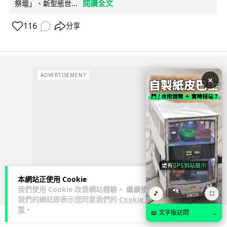
閱讀全文
祭壇」、新型態世...
116
分享
ADVERTISEMENT
×
本網站正使用 Cookie
我們使用 Cookie 改善網站體驗。 繼續使用
🎵
⛶
我們的網站即表示您同意我們的
Cookie 政
策
。
📖 文字版訪問
→