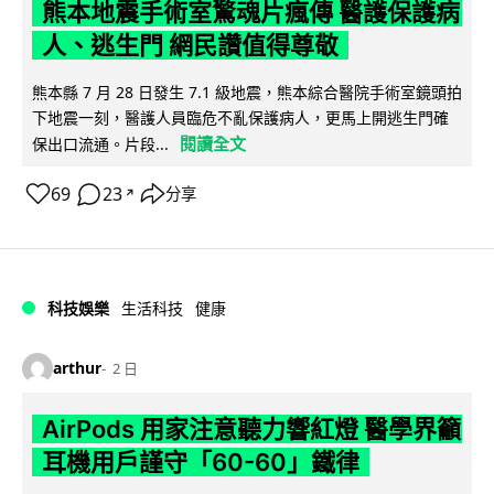
熊本地震手術室驚魂片瘋傳 醫護保護病
人、逃生門 網民讚值得尊敬
熊本縣 7 月 28 日發生 7.1 級地震，熊本綜合醫院手術室鏡頭拍
下地震一刻，醫護人員臨危不亂保護病人，更馬上開逃生門確
閱讀全文
保出口流通。片段...
69
23
分享
↗
科技娛樂
生活科技
健康
arthur
2 日
AirPods 用家注意聽力響紅燈 醫學界籲
耳機用戶謹守「60-60」鐵律