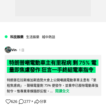
科技娛樂
生活娛樂
城中熱話
Vin
1 日
特朗普嘲電動車主有里程病 剩 75% 電
量即焦慮發作 狂言一手終結電車指令
特朗普在拉斯維加斯造勢大會上公開嘲諷電動車車主患有「里
程焦慮病」，聲稱電量剩 75% 便發作，並重申已廢除電動車強
閱讀全文
制令。惟專業車媒隨即反駁，...
626
277
分享
↗