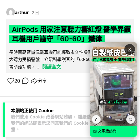
arthur
2 日
AirPods 用家注意聽力響紅燈 醫學界籲
耳機用戶謹守「60-60」鐵律
×
長時間高音量佩戴耳機可能導致永久性噪音性聽損。本文盤點 4
大聽力受損警號，介紹科學護耳的「60-60 原則」及 Apple 內
閱讀全文
置防護功能，...
20
分享
本網站正使用 Cookie
人工智能
我們使用 Cookie 改善網站體驗。 繼續使用
🎵
⛶
我們的網站即表示您同意我們的
Cookie 政
策
。
arthur
2 日
📖 文字版訪問
→