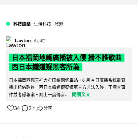
科技娛樂
生活科技
旅遊
Lawton
6 小時
日本福岡地鐵廣播被入侵 播不雅歌曲
西日本鐵道疑黑客所為
日本福岡西鐵天神大牟田線兩個車站，8 月 4 日廣播系統離奇
播出粗俗歌聲，西日本鐵道懷疑遭第三方非法入侵，正調查事
閱讀全文
件並考慮報案。網上一度傳言...
34
2
分享
↗