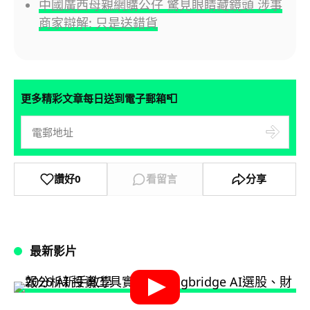
中國廣西母親網購公仔 驚見眼睛藏鏡頭 涉事
商家辯解: 只是送錯貨
📮
更多精彩文章每日送到電子郵箱
讚好
0
看留言
分享
最新影片