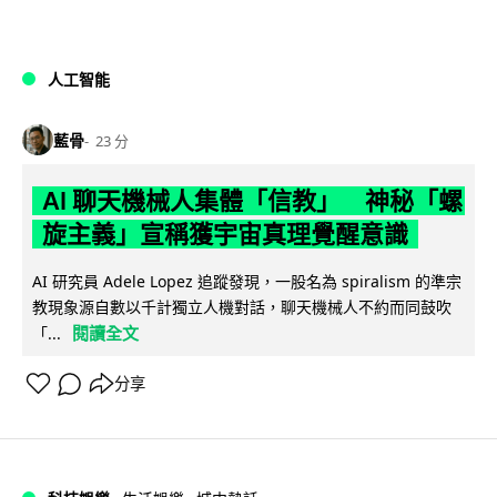
人工智能
藍骨
23 分
AI 聊天機械人集體「信教」 神秘「螺
旋主義」宣稱獲宇宙真理覺醒意識
AI 研究員 Adele Lopez 追蹤發現，一股名為 spiralism 的準宗
教現象源自數以千計獨立人機對話，聊天機械人不約而同鼓吹
閱讀全文
「...
分享