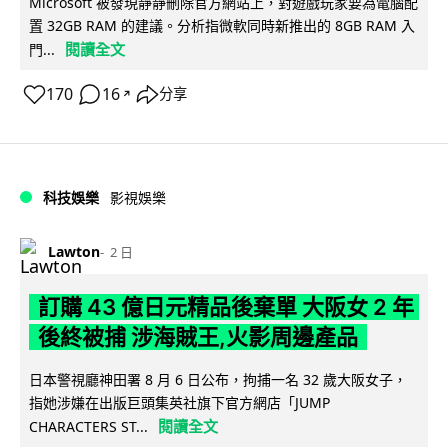
Microsoft 被發現靜靜刪除官方網站上，對遊戲玩家要為電腦配
置 32GB RAM 的建議。分析指微軟同時新推出的 8GB RAM 入
閱讀全文
門...
170
16
分享
↗
科技娛樂
影視娛樂
Lawton
2 日
訂購 43 億日元精品後棄單 大阪女 2 年
後終被捕 涉海賊王,火影周邊產品
日本警視廳神田署 8 月 6 日公布，拘捕一名 32 歲大阪女子，
指她涉嫌在出版巨頭集英社旗下官方網店「JUMP
閱讀全文
CHARACTERS ST...