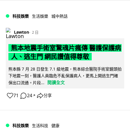
科技娛樂
生活娛樂
城中熱話
Lawton
2 日
熊本地震手術室驚魂片瘋傳 醫護保護病
人、逃生門 網民讚值得尊敬
熊本縣 7 月 28 日發生 7.1 級地震，熊本綜合醫院手術室鏡頭拍
下地震一刻，醫護人員臨危不亂保護病人，更馬上開逃生門確
閱讀全文
保出口流通。片段...
71
24
分享
↗
科技娛樂
生活科技
健康