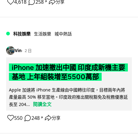
4,618
258
分享
↗
科技娛樂
生活娛樂
城中熱話
Vin
2 日
iPhone 加速撤出中國 印度成新機主要
基地 上年組裝增至5500萬部
Apple 加速將 iPhone 生產線由中國轉往印度，目標兩年內將
產量最高 50% 移至當地。印度政府推出關稅豁免及稅務優惠延
閱讀全文
長至 204...
550
248
分享
↗