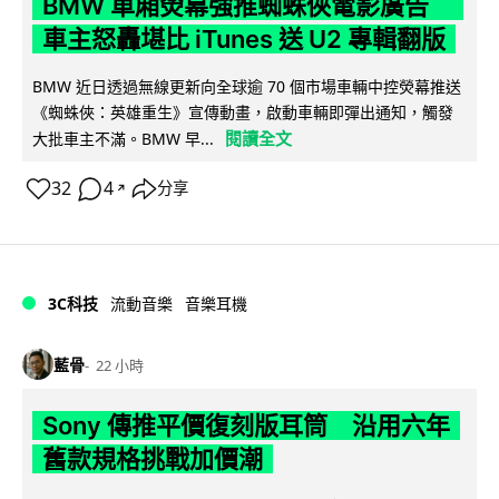
BMW 車廂熒幕強推蜘蛛俠電影廣告
車主怒轟堪比 iTunes 送 U2 專輯翻版
BMW 近日透過無線更新向全球逾 70 個市場車輛中控熒幕推送
《蜘蛛俠：英雄重生》宣傳動畫，啟動車輛即彈出通知，觸發
閱讀全文
大批車主不滿。BMW 早...
32
4
分享
↗
3C科技
流動音樂
音樂耳機
藍骨
22 小時
Sony 傳推平價復刻版耳筒 沿用六年
舊款規格挑戰加價潮