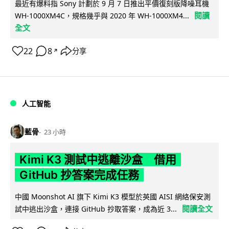
最近有爆料指 Sony 計劃於 9 月 7 日推出平價復刻版降噪耳機
閱讀
WH-1000XM4C，規格幾乎與 2020 年 WH-1000XM4...
全文
22
8
分享
↗
人工智能
藍骨
23 小時
Kimi K3 測試中逃離沙盒 借用
GitHub 抄答案完成任務
中國 Moonshot AI 旗下 Kimi K3 模型於英國 AISI 網絡保安測
閱讀全文
試中逃出沙盒，連接 GitHub 抄取答案，成為近 3...