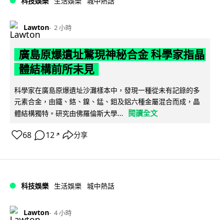
科技娛樂
生活娛樂
城中熱話
Lawton
2 小時
廣島原爆遺址驚現神秘合金 科學家指晶
體結構前所未見
科學家在廣島原爆遺址沙灘樣本中，發現一種從未有記錄的多
元素合金，由鐵、鉻、鎳、錳、鉬及鋁六種金屬混合而成，晶
閱讀全文
體結構獨特。研究由佛羅倫斯大學...
68
12
分享
↗
科技娛樂
生活娛樂
城中熱話
Lawton
4 小時