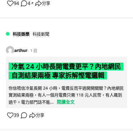
94
4
分享
↗
科技娛樂
科技新聞
arthur
1 日
冷氣 24 小時長開電費更平？內地網民
自測結果兩極 專家拆解慳電邏輯
你信唔信冷氣長開 24 小時，電費反而平過開開關關？內地網民
實測結果兩極，有人一個月電費只需 118 元人民幣，有人飆到
閱讀全文
過千。電力部門話不能...
39
分享