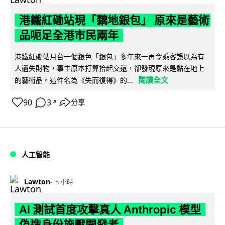
港鐵紅磡站現「黐地銀包」 原來是藝術
品呃足全港市民兩年
港鐵紅磡站月台一個銀色「銀包」多年來一再令乘客誤以為有
人遺失財物，事主原本打算拾起交還，卻發現原來是黏在地上
閱讀全文
的藝術品。這件名為《失而復得》的...
90
3
分享
↗
人工智能
Lawton
5 小時
AI 測試首度攻擊真人 Anthropic 模型
偽造身份施壓開發者