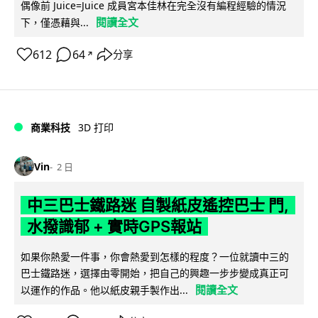
偶像前 Juice=Juice 成員宮本佳林在完全沒有編程經驗的情況
閱讀全文
下，僅憑藉與...
612
64
分享
↗
商業科技
3D 打印
Vin
2 日
中三巴士鐵路迷 自製紙皮遙控巴士 門,
水撥識郁 + 實時GPS報站
如果你熱愛一件事，你會熱愛到怎樣的程度？一位就讀中三的
巴士鐵路迷，選擇由零開始，把自己的興趣一步步變成真正可
閱讀全文
以運作的作品。他以紙皮親手製作出...