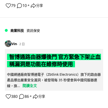
79
10
分享
↗
商業科技
資訊保安
Vin
2 日
智博通路由器爆後門 官方緊急下架止血
稱漏洞是功能在維修時使用
中國網通廠商智博通電子（Zbtlink Electronics）旗下的路由器
產品爆出嚴重安全漏洞，被發現每 35 秒便會與中國伺服器連
閱讀全文
線，旗...
380
86
分享
↗