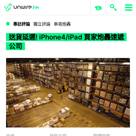
WWDC 2026
GenAI 與雲端科技專區
ERP 與商業 AI
送貨延遲! iPhone4/iPad 買家炮轟速遞公司
專訪評論
獨立評論
串哥炮轟
送貨延遲! iPhone4/iPad 買家炮轟速遞
公司
作者
發佈日期
閱讀時間