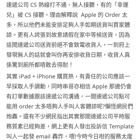
速遞公司 CS 熱線打不通、無人接聽，有的「幸運
兒」被 CS 接聽，理由解釋說 Apple 的 Order 太
多，所以他們未能安排足夠人手如期送貨叫買家體
諒。更有人誇張到故意請假在家中等候送貨，因為
這間速遞公司送貨前絕不會致電收貨人，一到府上
發現無人的話就會叫你再安排收貨日期，收貨人真
係驚到廁所都唔敢去得耐！
其實 iPad + iPhone 購買熱，有責任的公司應該一
早採取人手調動，同時串哥亦相信 Apple 那邊仍會
有訂單數據跟該速遞公司溝通，一間速遞公司點可
能用 order 太多唔夠人手叫人客體諒呢?懶怪網民們
炮轟。還有不少網民指出其實那間速遞公司平時服
務質素已經夠差，網上更有人發出投訴信 Template
叫人一起發 email 轟炸，喂!今時今日咁的服務太度