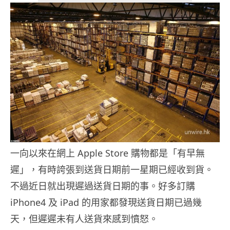
一向以來在網上 Apple Store 購物都是「有早無
遲」，有時誇張到送貨日期前一星期已經收到貨。
不過近日就出現遲過送貨日期的事。好多訂購
iPhone4 及 iPad 的用家都發現送貨日期已過幾
天，但遲遲未有人送貨來感到憤怒。