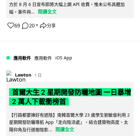
方於 8 月 6 日宣布即將大幅上調 API 收費，惟未公布具體加
閱讀全文
幅。事件與...
69
20
分享
↗
iOS App
應用軟件
應用軟件
Lawton
1 日
首爾大生 2 星期開發防曬地圖 一日暴增
2 萬人下載衝榜首
【行路都要揀好有遮陰】南韓首爾大學 23 歲學生劉敏俊利用 2
星期開發防曬導航 App「走向陰涼處」，結合建築物高度、太
閱讀全文
陽仰角及行道樹陰影...