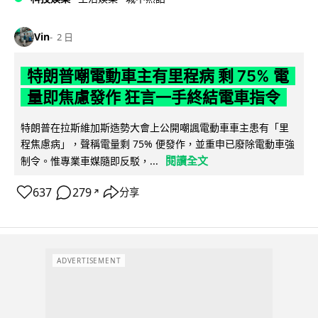
Vin
2 日
特朗普嘲電動車主有里程病 剩 75% 電
量即焦慮發作 狂言一手終結電車指令
特朗普在拉斯維加斯造勢大會上公開嘲諷電動車車主患有「里
程焦慮病」，聲稱電量剩 75% 便發作，並重申已廢除電動車強
閱讀全文
制令。惟專業車媒隨即反駁，...
637
279
分享
↗
ADVERTISEMENT