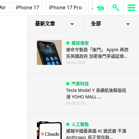
Air
iPhone 17
iPhone 17 Pro
AirPods Pro 3
Ap
最新文章
全部
資訊保安
被命令製造「後門」 Apple 再控
告英國政府 加密後門爭議延燒...
04.08.2026
汽車科技
Tesla Model Y 長續航後驅版抵
港 YOHO MALL ...
04.08.2026
人工智能
據報中國憂美國 AI 變武器 不滿
Anthropic 拒正常存取...