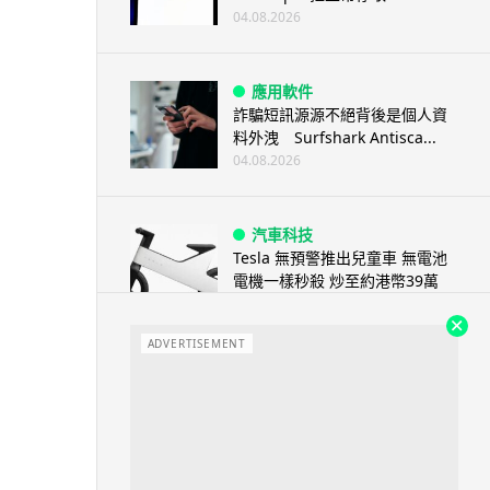
04.08.2026
應用軟件
詐騙短訊源源不絕背後是個人資
料外洩 Surfshark Antisca...
04.08.2026
汽車科技
Tesla 無預警推出兒童車 無電池
電機一樣秒殺 炒至約港幣39萬
04.08.2026
ADVERTISEMENT
iPhone app
歐盟再發功 Apple 終答應
iPhone 跨機剪貼簿將可貼 ...
04.08.2026