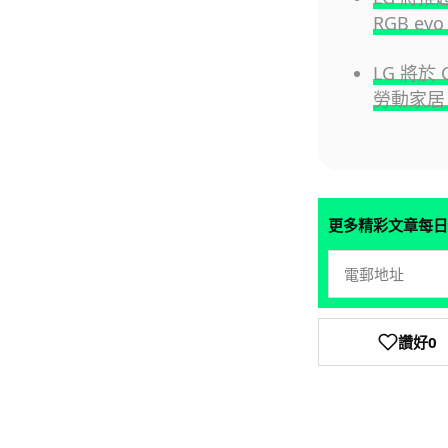
RGB evo
LG 將於
勞動家居
更多精彩文章每日
讚好
0