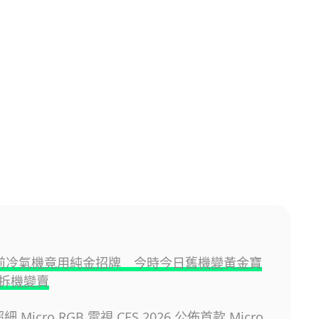
0年前冷氣機竟用純金招牌 今時今日舊機變黃金寶
拆機變賣
細 Micro RGB 電視 CES 2026 公佈首款 Micro