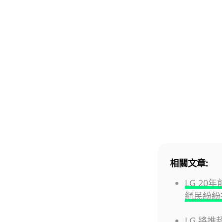
相關文章:
LG 2
網民紛紛
LG 將推超