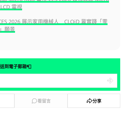
 LCD 電視
 CES 2026 展示家用機械人 CLOiD 冀實踐「零
」願景
📮
送到電子郵箱
看留言
分享