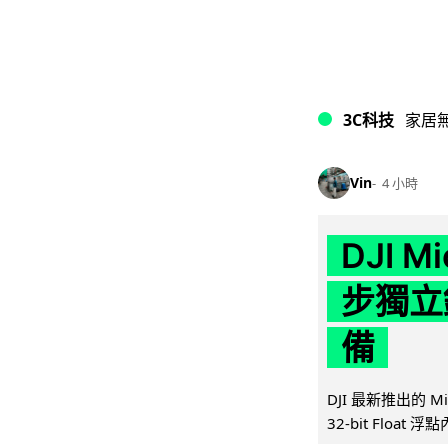
3C科技
家居
Vin
4 小時
DJI M
步獨立錄
備
DJI 最新推出的 
32-bit Float