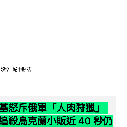
活娛樂
城中熱話
基怒斥俄軍「人肉狩獵」
追殺烏克蘭小販近 40 秒仍