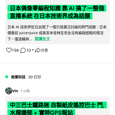
日本偶像零編程知識 靠 AI 搞了一整個
直播系統 在日本技術界成為話題
日本 AI 技術界近日出現了一個引發廣泛討論的熱門話題：日本
偶像前 Juice=Juice 成員宮本佳林在完全沒有編程經驗的情況
閱讀全文
下，僅憑藉與...
194
10
分享
↗
商業科技
3D 打印
Vin
7 小時
中三巴士鐵路迷 自製紙皮遙控巴士 門,
水撥識郁 + 實時GPS報站