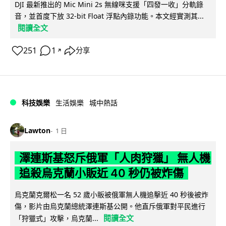
DJI 最新推出的 Mic Mini 2s 無線咪支援「四發一收」分軌錄
音，並首度下放 32-bit Float 浮點內錄功能。本文經實測其...
閱讀全文
251
1
分享
↗
科技娛樂
生活娛樂
城中熱話
Lawton
1 日
澤連斯基怒斥俄軍「人肉狩獵」 無人機
追殺烏克蘭小販近 40 秒仍被炸傷
烏克蘭克爾松一名 52 歲小販被俄軍無人機追擊近 40 秒後被炸
傷，影片由烏克蘭總統澤連斯基公開。他直斥俄軍對平民進行
閱讀全文
「狩獵式」攻擊，烏克蘭...