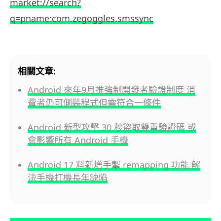
market://search?
q=pname:com.zegoggles.smssync
相關文章:
Android 來年9月推強制開發者驗證制度 消
費者仍可側裝程式但需符合一條件
Android 新型攻擊 30 秒盜取雙重驗證碼 或
會影響所有 Android 手機
Android 17 料新增手掣 remapping 功能 解
決手機打機長年缺陷