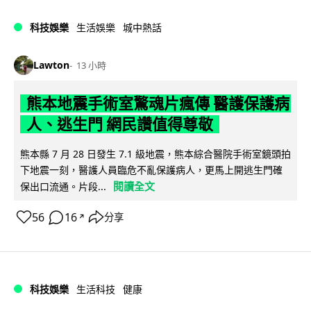
科技娛樂
生活娛樂
城中熱話
Lawton
13 小時
熊本地震手術室驚魂片瘋傳 醫護保護病
人、逃生門 網民讚值得尊敬
熊本縣 7 月 28 日發生 7.1 級地震，熊本綜合醫院手術室鏡頭拍
下地震一刻，醫護人員臨危不亂保護病人，更馬上開逃生門確
閱讀全文
保出口流通。片段...
56
16
分享
↗
科技娛樂
生活科技
健康