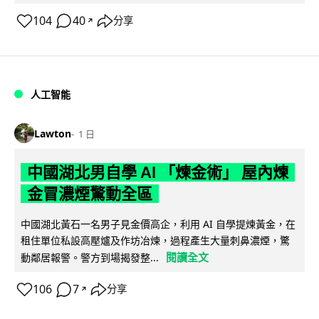
104
40
分享
↗
人工智能
Lawton
1 日
中國湖北男自學 AI 「煉金術」 屋內煉
金冒濃煙驚動全區
中國湖北黃石一名男子見金價高企，利用 AI 自學提煉黃金，在
租住單位私設高壓爐及作坊冶煉，過程產生大量刺鼻濃煙，驚
閱讀全文
動鄰居報警。警方到場揭發整...
106
7
分享
↗