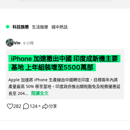
科技娛樂
生活娛樂
城中熱話
Vin
8 小時
iPhone 加速撤出中國 印度成新機主要
基地 上年組裝增至5500萬部
Apple 加速將 iPhone 生產線由中國轉往印度，目標兩年內將
產量最高 50% 移至當地。印度政府推出關稅豁免及稅務優惠延
閱讀全文
長至 204...
282
124
分享
↗