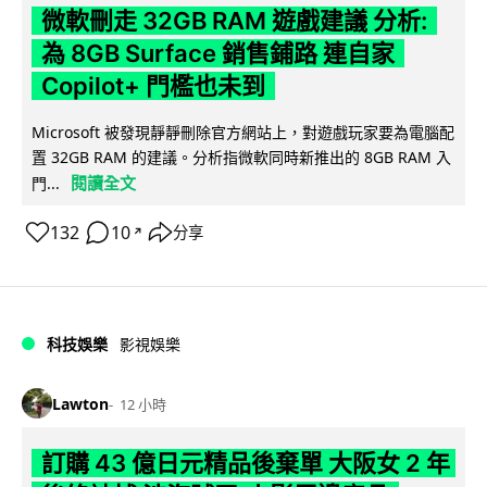
微軟刪走 32GB RAM 遊戲建議 分析:
為 8GB Surface 銷售鋪路 連自家
Copilot+ 門檻也未到
Microsoft 被發現靜靜刪除官方網站上，對遊戲玩家要為電腦配
置 32GB RAM 的建議。分析指微軟同時新推出的 8GB RAM 入
閱讀全文
門...
132
10
分享
↗
科技娛樂
影視娛樂
Lawton
12 小時
訂購 43 億日元精品後棄單 大阪女 2 年