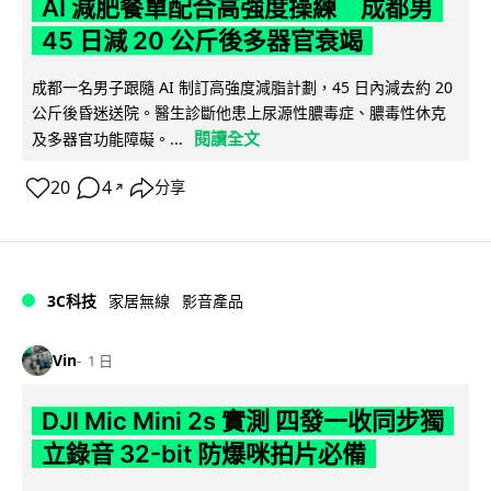
AI 減肥餐單配合高強度操練 成都男
45 日減 20 公斤後多器官衰竭
成都一名男子跟隨 AI 制訂高強度減脂計劃，45 日內減去約 20
公斤後昏迷送院。醫生診斷他患上尿源性膿毒症、膿毒性休克
閱讀全文
及多器官功能障礙。...
20
4
分享
↗
3C科技
家居無線
影音產品
Vin
1 日
DJI Mic Mini 2s 實測 四發一收同步獨
立錄音 32-bit 防爆咪拍片必備