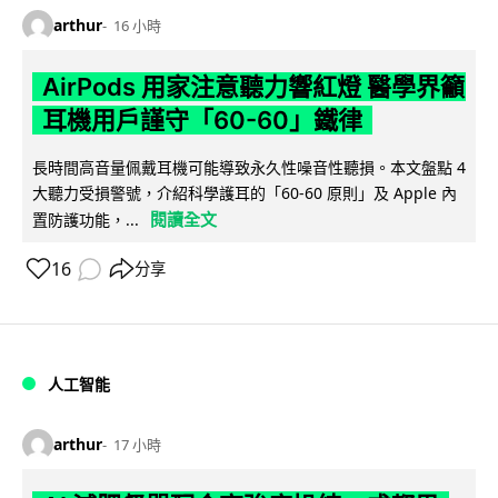
arthur
16 小時
AirPods 用家注意聽力響紅燈 醫學界籲
耳機用戶謹守「60-60」鐵律
長時間高音量佩戴耳機可能導致永久性噪音性聽損。本文盤點 4
大聽力受損警號，介紹科學護耳的「60-60 原則」及 Apple 內
閱讀全文
置防護功能，...
16
分享
人工智能
arthur
17 小時