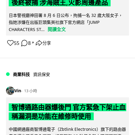
後終被捕 涉海賊王,火影周邊產品
日本警視廳神田署 8 月 6 日公布，拘捕一名 32 歲大阪女子，
指她涉嫌在出版巨頭集英社旗下官方網店「JUMP
閱讀全文
CHARACTERS ST...
55
8
分享
↗
商業科技
資訊保安
Vin
13 小時
智博通路由器爆後門 官方緊急下架止血
稱漏洞是功能在維修時使用
中國網通廠商智博通電子（Zbtlink Electronics）旗下的路由器