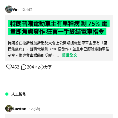
Vin
12 小時
特朗普嘲電動車主有里程病 剩 75% 電
量即焦慮發作 狂言一手終結電車指令
特朗普在拉斯維加斯造勢大會上公開嘲諷電動車車主患有「里
程焦慮病」，聲稱電量剩 75% 便發作，並重申已廢除電動車強
閱讀全文
制令。惟專業車媒隨即反駁，...
452
204
分享
↗
人工智能
Lawton
12 小時