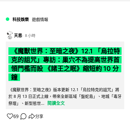
科技娛樂
遊戲情報
天恩
8 小時
《魔獸世界：至暗之夜》12.1 「烏拉特
克的詛咒」專訪：巢穴不為提高世界首
領門檻而設 《諸王之眠》縮短約 10 分
鐘
《魔獸世界：至暗之夜》版本更新 12.1「烏拉特克的詛咒」將
於 8 月 13 日正式上線，帶來全新區域「盤蛇島」、地城「毒牙
閱讀全文
祭壇」、新型態世...
69
分享