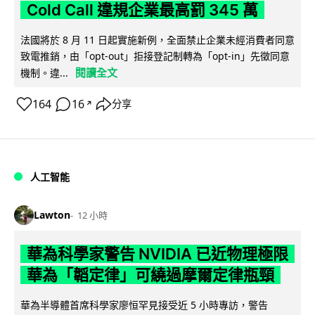
Cold Call 違規企業最高罰 345 萬
法國將於 8 月 11 日起實施新例，全面禁止企業未經消費者同意
致電推銷，由「opt-out」拒接登記制轉為「opt-in」先徵同意
閱讀全文
機制。違...
164
16
分享
↗
人工智能
Lawton
12 小時
華為科學家警告 NVIDIA 已近物理極限
華為「韜定律」可繞過摩爾定律瓶頸
華為半導體首席科學家廖恒罕見接受近 5 小時專訪，警告