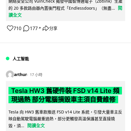
網絡安全公司 VulnCheck 揭發中國智博通電子（Zbtlink）生產
閱
的 20 多款路由器內置後門程式「Endlessdoors」（無盡...
讀全文
710
177
分享
↗
人工智能
arthur
17 小時
Tesla HW3 舊硬件裝 FSD v14 Lite 頻
現過熱 部分電腦損毀車主須自費維修
Tesla 向 HW3 舊車款推送 FSD v14 Lite 系統，引發大量車主反
映自動駕駛電腦嚴重過熱，部分更觸發高溫保護甚至直接燒
閱讀全文
毀，須...