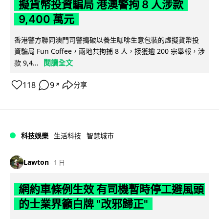
擬貨幣投資騙局 港澳警拘 8 人涉款
9,400 萬元
香港警方聯同澳門司警搗破以養生咖啡生意包裝的虛擬貨幣投
資騙局 Fun Coffee，兩地共拘捕 8 人，接獲逾 200 宗舉報，涉
閱讀全文
款 9,4...
118
9
分享
↗
科技娛樂
生活科技
智慧城市
Lawton
1 日
網約車條例生效 有司機暫時停工避風頭
的士業界籲白牌 "改邪歸正"