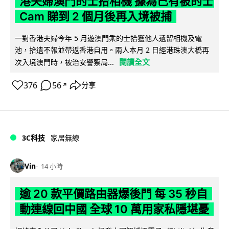
港夫婦澳門的士拾相機 據為己有被的士
Cam 睇到 2 個月後再入境被捕
一對香港夫婦今年 5 月遊澳門乘的士拾獲他人遺留相機及電
池，拾遺不報並帶返香港自用。兩人本月 2 日經港珠澳大橋再
閱讀全文
次入境澳門時，被治安警察局...
376
56
分享
↗
3C科技
家居無線
Vin
14 小時
逾 20 款平價路由器爆後門 每 35 秒自
動連線回中國 全球 10 萬用家私隱堪憂