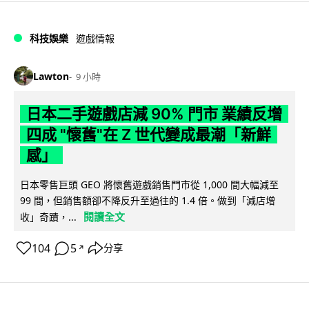
科技娛樂
遊戲情報
Lawton
9 小時
日本二手遊戲店減 90% 門市 業績反增
四成 "懷舊"在 Z 世代變成最潮「新鮮
感」
日本零售巨頭 GEO 將懷舊遊戲銷售門市從 1,000 間大幅減至
99 間，但銷售額卻不降反升至過往的 1.4 倍。做到「減店增
閱讀全文
收」奇蹟，...
104
5
分享
↗