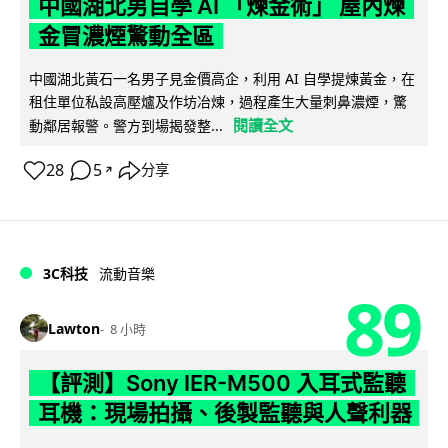
中國湖北男自學 AI 「煉金術」 屋內煉
金冒濃煙驚動全區
中國湖北黃石一名男子見金價高企，利用 AI 自學提煉黃金，在
租住單位私設高壓爐及作坊冶煉，過程產生大量刺鼻濃煙，驚
閱讀全文
動鄰居報警。警方到場揭發整...
28
5
分享
↗
3C科技
流動音樂
89
Lawton
8 小時
【評測】Sony IER-M500 入耳式監聽
耳機：現場拍攝、後製監聽與人聲利器