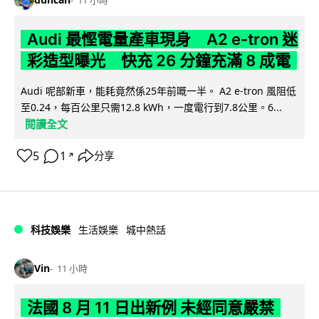
11 小時
Audi 最慳電量產車現身 A2 e-tron 迷
彩造型曝光 快充 26 分鐘充滿 8 成電
Audi 呢部新車，能耗竟然係25年前嘅一半。 A2 e-tron 風阻低
至0.24，每百公里只需12.8 kWh，一度電行到7.8公里。6...
閱讀全文
5
1
分享
↗
科技娛樂
生活娛樂
城中熱話
Vin
11 小時
法國 8 月 11 日出新例 未經同意嚴禁