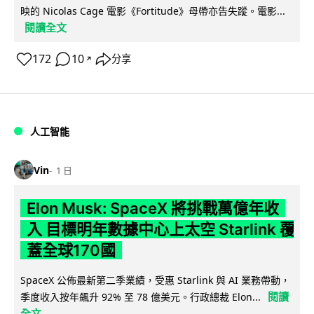
映的 Nicolas Cage 電影《Fortitude》母帶亦告失蹤。電影...
閱讀全文
172
10
分享
↗
人工智能
Vin
1 日
Elon Musk: SpaceX 將挑戰萬億年收
入 目標明年數據中心上太空 Starlink 覆
蓋全球170國
SpaceX 公佈最新第二季業績，受惠 Starlink 與 AI 業務帶動，
閱讀
季度收入按年飆升 92% 至 78 億美元。行政總裁 Elon...
全文