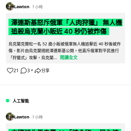
Lawton
7 小時
澤連斯基怒斥俄軍「人肉狩獵」 無人機
追殺烏克蘭小販近 40 秒仍被炸傷
烏克蘭克爾松一名 52 歲小販被俄軍無人機追擊近 40 秒後被炸
傷，影片由烏克蘭總統澤連斯基公開。他直斥俄軍對平民進行
閱讀全文
「狩獵式」攻擊，烏克蘭...
21
3
分享
↗
人工智能
Lawton
7 小時