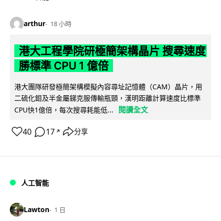
arthur
18 小時
港大工程學院研極簡架構晶片 搜尋速度
勝標準 CPU 1 億倍
港大團隊研發極簡架構模擬內容尋址記憶體（CAM）晶片，用
二硫化鉬及半金屬銻克服傳輸瓶頸，漢明距離計算速度比標準
閱讀全文
CPU快1億倍，每次搜尋耗能低...
40
17
分享
↗
人工智能
Lawton
1 日