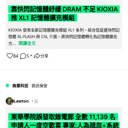
靠快閃記憶體紓緩 DRAM 不足 KIOXIA
推 XL1 記憶體擴充模組
KIOXIA 發表全新記憶體擴充模組 XL1 系列，結合低延遲快閃記
憶體 XL-FLASH 與 CXL 介面，將快閃記憶體轉化為記憶體擴充
閱讀全文
方...
84
5
分享
↗
商業科技
資訊保安
Lawton
1 日
東華學院誤發取錄電郵 全數 11,139 名
申請人一度空歡喜 專家:人為疏忽+系統