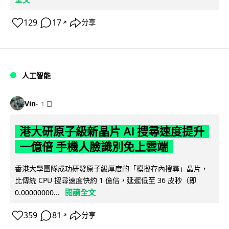
129
17
分享
↗
人工智能
Vin
1 日
港大研原子級新晶片 AI 搜尋速度提升
一億倍 手機人臉識別免上雲端
香港大學團隊成功研發原子級厚度的「模擬存內搜尋」晶片，
比傳統 CPU 搜尋速度快約 1 億倍，延遲低至 36 皮秒（即
閱讀全文
0.00000000...
359
81
分享
↗