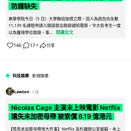
防護缺失
東華學院今日（5 日）大學聯招放榜之際，因人為疏忽向全數
11,139 名課程申請人錯誤發出取錄通知電郵，令大批考生一度
閱讀全文
以為獲得學位取錄，事...
146
17
分享
↗
科技娛樂
影視娛樂
Lawton
1 日
Nicolas Cage 主演未上映電影 Netflix
遺失未加密母帶 被索償 8.19 億港元
【唔見未加密母帶咁大件事】Netflix 洛杉磯辦公室被竊，未上