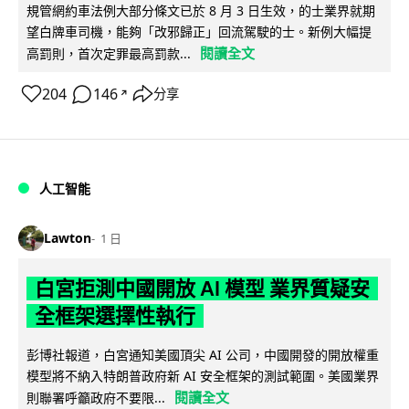
規管網約車法例大部分條文已於 8 月 3 日生效，的士業界就期
望白牌車司機，能夠「改邪歸正」回流駕駛的士。新例大幅提
閱讀全文
高罰則，首次定罪最高罰款...
204
146
分享
↗
人工智能
Lawton
1 日
白宮拒測中國開放 AI 模型 業界質疑安
全框架選擇性執行
彭博社報道，白宮通知美國頂尖 AI 公司，中國開發的開放權重
模型將不納入特朗普政府新 AI 安全框架的測試範圍。美國業界
閱讀全文
則聯署呼籲政府不要限...