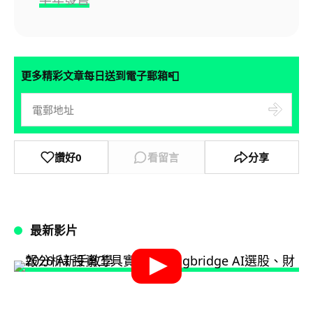
📮
更多精彩文章每日送到電子郵箱
讚好
0
看留言
分享
最新影片