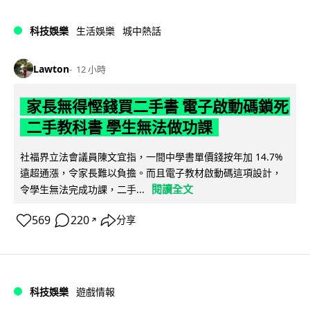
科技娛樂
生活娛樂
城中熱話
Lawton
12 小時
家長無得慳錢買二手書 電子啟動碼鎖死
二手教科書 學生無法做功課
社福界立法會議員陳文宜指，一間中學書單價錢按年加 14.7%
遠超通漲，令家長難以負擔。而且電子教材啟動碼這項設計，
閱讀全文
令學生無法完成功課，二手...
569
220
分享
↗
科技娛樂
遊戲情報