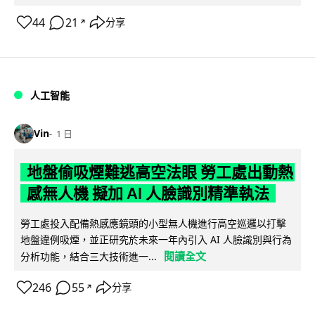
44
21
分享
↗
人工智能
Vin
1 日
地盤偷吸煙難逃高空法眼 勞工處出動熱
感無人機 擬加 AI 人臉識別精準執法
勞工處投入配備熱感應鏡頭的小型無人機進行高空巡邏以打擊
地盤違例吸煙，並正研究於未來一年內引入 AI 人臉識別與行為
閱讀全文
分析功能，結合三大技術進一...
246
55
分享
↗