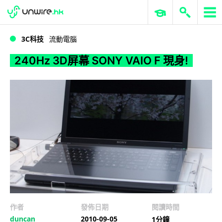
WWDC 2026
GenAI 與雲端科技專區
ERP 與商業 AI
240Hz 3D屏幕 SONY VAIO F 現身!
3C科技
流動電腦
240Hz 3D屏幕 SONY VAIO F 現身!
作者
發佈日期
閱讀時間
duncan
2010-09-05
1分鐘