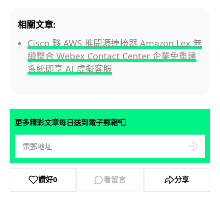
相關文章:
Cisco 夥 AWS 推開源連接器 Amazon Lex 無
縫整合 Webex Contact Center 企業免重建
系統即享 AI 虛擬客服
📮
更多精彩文章每日送到電子郵箱
讚好
0
看留言
分享