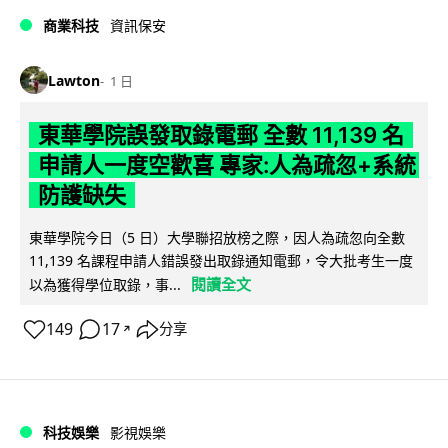
商業科技
資訊保安
Lawton
1 日
東華學院誤發取錄電郵 全數 11,139 名
申請人一度空歡喜 專家:人為疏忽+系統
防護缺失
東華學院今日（5 日）大學聯招放榜之際，因人為疏忽向全數
11,139 名課程申請人錯誤發出取錄通知電郵，令大批考生一度
閱讀全文
以為獲得學位取錄，事...
149
17
分享
↗
科技娛樂
影視娛樂