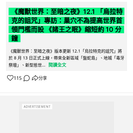
《魔獸世界：至暗之夜》12.1 「烏拉特
克的詛咒」專訪：巢穴不為提高世界首
領門檻而設 《諸王之眠》縮短約 10 分
鐘
《魔獸世界：至暗之夜》版本更新 12.1「烏拉特克的詛咒」將
於 8 月 13 日正式上線，帶來全新區域「盤蛇島」、地城「毒牙
閱讀全文
祭壇」、新型態世...
115
分享
ADVERTISEMENT