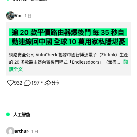
Vin
1 日
逾 20 款平價路由器爆後門 每 35 秒自
動連線回中國 全球 10 萬用家私隱堪憂
網絡安全公司 VulnCheck 揭發中國智博通電子（Zbtlink）生產
閱
的 20 多款路由器內置後門程式「Endlessdoors」（無盡...
讀全文
932
197
分享
↗
人工智能
arthur
1 日