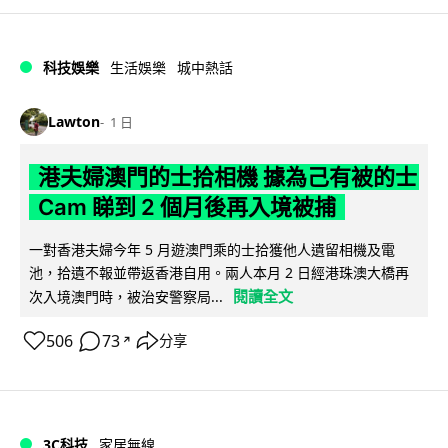
科技娛樂
生活娛樂
城中熱話
Lawton
1 日
港夫婦澳門的士拾相機 據為己有被的士
Cam 睇到 2 個月後再入境被捕
一對香港夫婦今年 5 月遊澳門乘的士拾獲他人遺留相機及電
池，拾遺不報並帶返香港自用。兩人本月 2 日經港珠澳大橋再
閱讀全文
次入境澳門時，被治安警察局...
506
73
分享
↗
3C科技
家居無線