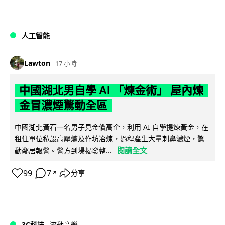
人工智能
Lawton
17 小時
中國湖北男自學 AI 「煉金術」 屋內煉
金冒濃煙驚動全區
中國湖北黃石一名男子見金價高企，利用 AI 自學提煉黃金，在
租住單位私設高壓爐及作坊冶煉，過程產生大量刺鼻濃煙，驚
閱讀全文
動鄰居報警。警方到場揭發整...
99
7
分享
↗
3C科技
流動音樂