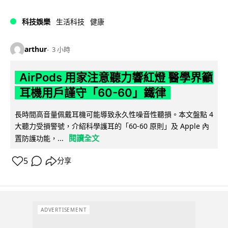
科技娛樂
生活科技
健康
arthur
3 小時
AirPods 用家注意聽力響紅燈 醫學界籲
耳機用戶謹守「60-60」鐵律
長時間高音量佩戴耳機可能導致永久性噪音性聽損。本文盤點 4
大聽力受損警號，介紹科學護耳的「60-60 原則」及 Apple 內
閱讀全文
置防護功能，...
5
分享
ADVERTISEMENT