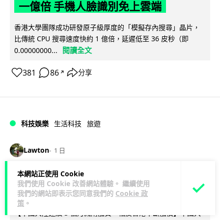
一億倍 手機人臉識別免上雲端
香港大學團隊成功研發原子級厚度的「模擬存內搜尋」晶片，
比傳統 CPU 搜尋速度快約 1 億倍，延遲低至 36 皮秒（即
閱讀全文
0.00000000...
381
86
分享
↗
科技娛樂
生活科技
旅遊
Lawton
1 日
本網站正使用 Cookie
中國大陸航線燃油附加費今日再降 連續
我們使用 Cookie 改善網站體驗。 繼續使用
3 個月下調
我們的網站即表示您同意我們的
Cookie 政
策
。
【中國大陸連續 3 個月減附加費，相反香港不斷加價】中國大