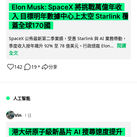
Elon Musk: SpaceX 將挑戰萬億年收
入 目標明年數據中心上太空 Starlink 覆
蓋全球170國
SpaceX 公佈最新第二季業績，受惠 Starlink 與 AI 業務帶動，
閱讀
季度收入按年飆升 92% 至 78 億美元。行政總裁 Elon...
全文
142
19
分享
↗
人工智能
Vin
1 日
港大研原子級新晶片 AI 搜尋速度提升