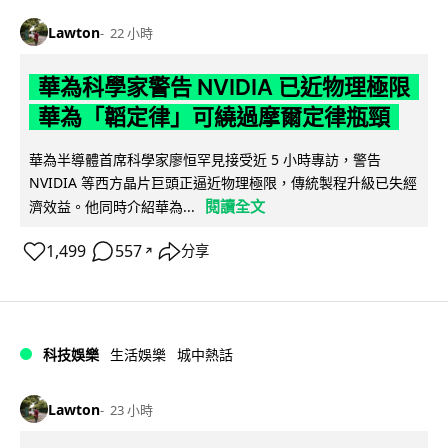
Lawton
22 小時
華為科學家警告 NVIDIA 已近物理極限
華為「韜定律」可繞過摩爾定律瓶頸
華為半導體首席科學家廖恒罕見接受近 5 小時專訪，警告
NVIDIA 等西方晶片巨頭正逼近物理極限，傳統製程升級已失經
閱讀全文
濟效益。他同時介紹華為...
1,499
557
分享
↗
科技娛樂
生活娛樂
城中熱話
Lawton
23 小時