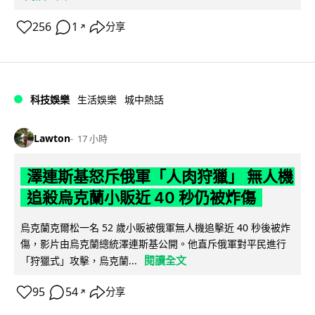
256
1
分享
↗
科技娛樂
生活娛樂
城中熱話
Lawton
17 小時
澤連斯基怒斥俄軍「人肉狩獵」 無人機
追殺烏克蘭小販近 40 秒仍被炸傷
烏克蘭克爾松一名 52 歲小販被俄軍無人機追擊近 40 秒後被炸
傷，影片由烏克蘭總統澤連斯基公開。他直斥俄軍對平民進行
閱讀全文
「狩獵式」攻擊，烏克蘭...
95
54
分享
↗