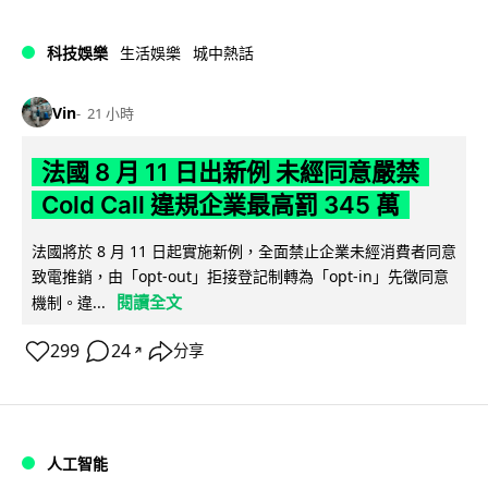
科技娛樂
生活娛樂
城中熱話
Vin
21 小時
法國 8 月 11 日出新例 未經同意嚴禁
Cold Call 違規企業最高罰 345 萬
法國將於 8 月 11 日起實施新例，全面禁止企業未經消費者同意
致電推銷，由「opt-out」拒接登記制轉為「opt-in」先徵同意
閱讀全文
機制。違...
299
24
分享
↗
人工智能