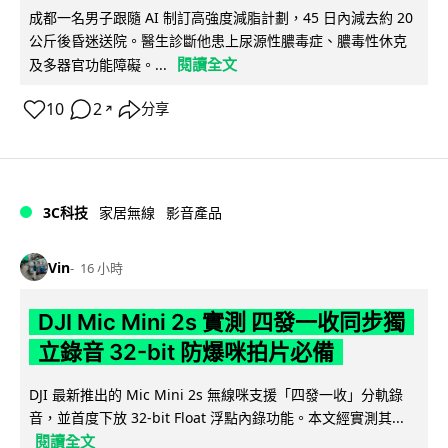
成都一名男子跟隨 AI 制訂高強度減脂計劃，45 日內減去約 20
公斤後昏迷送院。醫生診斷他患上尿源性膿毒症、膿毒性休克
閱讀全文
及多器官功能障礙。...
10
2
分享
↗
3C科技
家居無線
影音產品
Vin
16 小時
DJI Mic Mini 2s 實測 四發一收同步獨
立錄音 32-bit 防爆咪拍片必備
DJI 最新推出的 Mic Mini 2s 無線咪支援「四發一收」分軌錄
音，並首度下放 32-bit Float 浮點內錄功能。本文經實測其...
閱讀全文