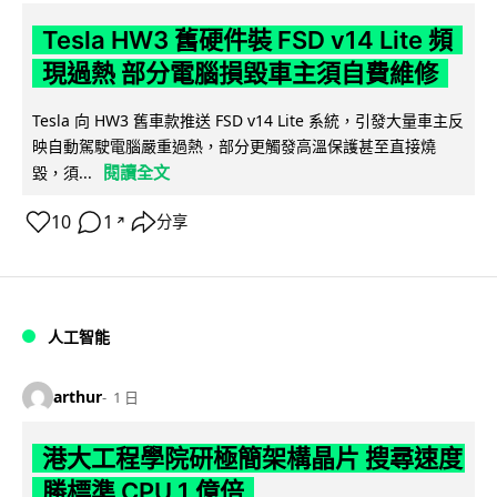
Tesla HW3 舊硬件裝 FSD v14 Lite 頻
現過熱 部分電腦損毀車主須自費維修
Tesla 向 HW3 舊車款推送 FSD v14 Lite 系統，引發大量車主反
映自動駕駛電腦嚴重過熱，部分更觸發高溫保護甚至直接燒
閱讀全文
毀，須...
10
1
分享
↗
人工智能
arthur
1 日
港大工程學院研極簡架構晶片 搜尋速度
勝標準 CPU 1 億倍