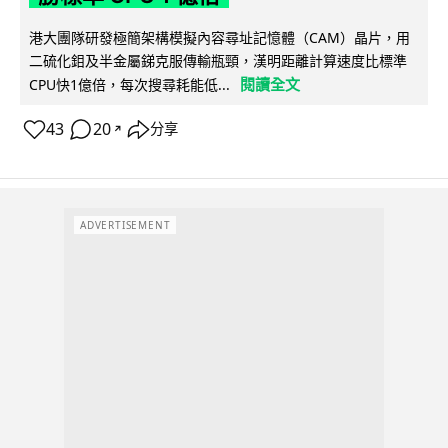
港大團隊研發極簡架構模擬內容尋址記憶體（CAM）晶片，用
二硫化鉬及半金屬銻克服傳輸瓶頸，漢明距離計算速度比標準
閱讀全文
CPU快1億倍，每次搜尋耗能低...
43
20
分享
↗
ADVERTISEMENT