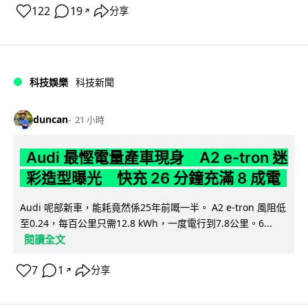
122
19
分享
↗
科技娛樂
科技新聞
duncan
21 小時
Audi 最慳電量產車現身 A2 e-tron 迷
彩造型曝光 快充 26 分鐘充滿 8 成電
Audi 呢部新車，能耗竟然係25年前嘅一半。 A2 e-tron 風阻低
至0.24，每百公里只需12.8 kWh，一度電行到7.8公里。6...
閱讀全文
7
1
分享
↗