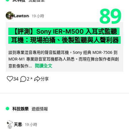
89
Lawton
19 小時
【評測】Sony IER-M500 入耳式監聽
耳機：現場拍攝、後製監聽與人聲利器
談到專業混音專用的聲音監聽耳機，Sony 經典 MDR-7506 到
MDR-M1 專業錄音室耳機都為人熟悉。而現在舞台製作者與創
閱讀全文
意影像製作...
34
2
分享
↗
科技娛樂
遊戲情報
天恩
19 小時