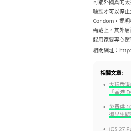
可能外國真的太
噱頭才可以停止
Condom，
需戴上。其外層還寫著
醒用家要專心駕車
相關網址：http://
相關文章:
大玩香港的士
「香港 D
免費供 1
術界生態
iOS 27