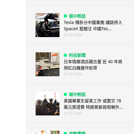
城中熱話
Tesla 傳拆分中國業務 鋪路併入
SpaceX 惹關注 中國Tes...
31.07.2026
科技新聞
日本情趣酒店藏古董 近 40 年商
用紅白機運作如常
31.07.2026
城中熱話
美國畢業生留美工作 或要交 78
萬元簽證費 特朗普新政阻嚇外...
31.07.2026
流動電腦