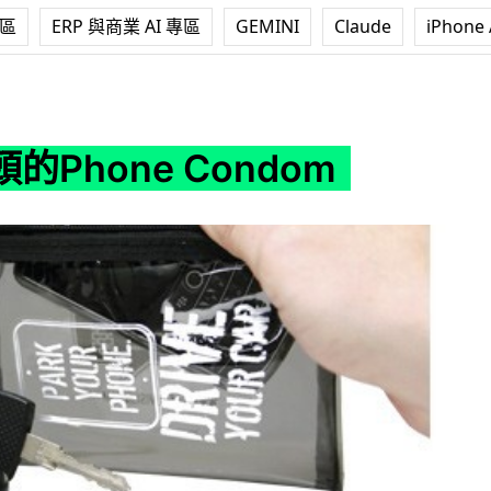
專區
ERP 與商業 AI 專區
GEMINI
Claude
iPhone 
Condom
的Phone Condom