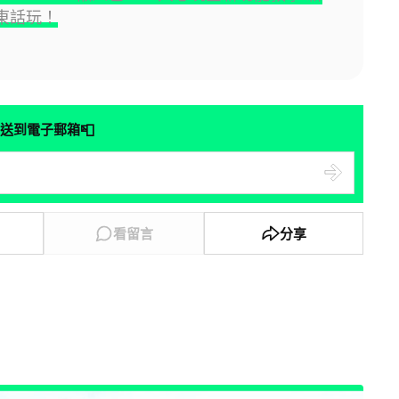
用廣東話玩！
📮
送到電子郵箱
看留言
分享