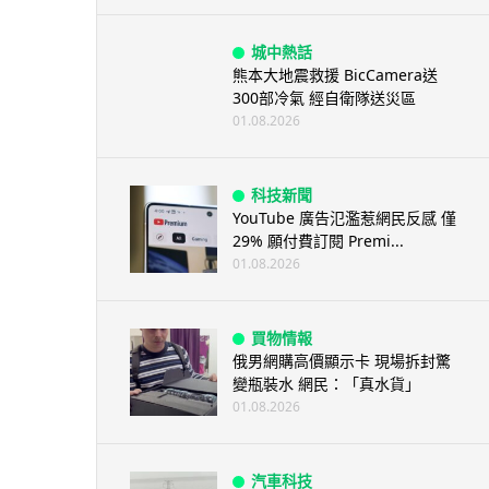
城中熱話
熊本大地震救援 BicCamera送
300部冷氣 經自衛隊送災區
01.08.2026
科技新聞
YouTube 廣告氾濫惹網民反感 僅
29% 願付費訂閱 Premi...
01.08.2026
買物情報
俄男網購高價顯示卡 現場拆封驚
變瓶裝水 網民：「真水貨」
01.08.2026
汽車科技