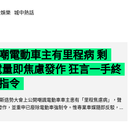
活娛樂
城中熱話
嘲電動車主有里程病 剩
 電量即焦慮發作 狂言一手終
指令
斯造勢大會上公開嘲諷電動車車主患有「里程焦慮病」，聲
便發作，並重申已廢除電動車強制令。惟專業車媒隨即反駁，...