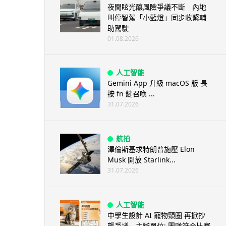
夜間眩光釀風險爭議不斷 內地
叫停智駕「小藍燈」同步收緊輔
助駕駛
01.08.2026
人工智能
Gemini App 升級 macOS 版 長
按 fn 鍵召喚 ...
31.07.2026
航拍
澤倫斯基求特朗普施壓 Elon
Musk 開放 Starlink...
31.07.2026
人工智能
中學生設計 AI 寵物頸圈 再掀抄
襲爭議 主辦單位: 團隊符合比賽