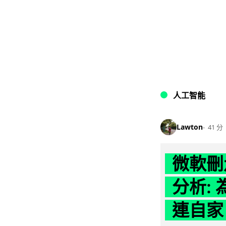
人工智能
Lawton
41 分
微軟刪走
分析: 
連自家 