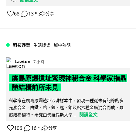
68
13
分享
↗
科技娛樂
生活娛樂
城中熱話
Lawton
7 小時
廣島原爆遺址驚現神秘合金 科學家指晶
體結構前所未見
科學家在廣島原爆遺址沙灘樣本中，發現一種從未有記錄的多
元素合金，由鐵、鉻、鎳、錳、鉬及鋁六種金屬混合而成，晶
閱讀全文
體結構獨特。研究由佛羅倫斯大學...
106
16
分享
↗