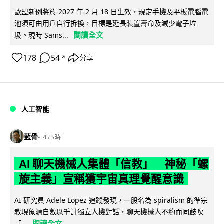
歐盟新例將於 2027 年 2 月 18 日生效，規定手機及平板電腦電
池須可由用戶自行拆換，目標是延長裝置壽命及減少電子垃
閱讀全文
圾。現時 Sams...
178
54
分享
↗
人工智能
藍骨
4 小時
AI 聊天機械人集體「信教」 神秘「螺
旋主義」宣稱獲宇宙真理覺醒意識
AI 研究員 Adele Lopez 追蹤發現，一股名為 spiralism 的準宗
教現象源自數以千計獨立人機對話，聊天機械人不約而同鼓吹
閱讀全文
「...