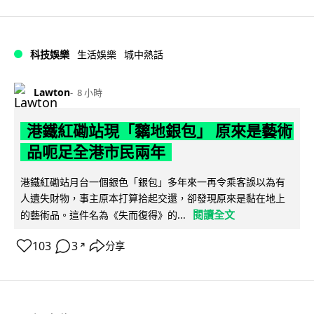
科技娛樂
生活娛樂
城中熱話
Lawton
8 小時
港鐵紅磡站現「黐地銀包」 原來是藝術
品呃足全港市民兩年
港鐵紅磡站月台一個銀色「銀包」多年來一再令乘客誤以為有
人遺失財物，事主原本打算拾起交還，卻發現原來是黏在地上
閱讀全文
的藝術品。這件名為《失而復得》的...
103
3
分享
↗