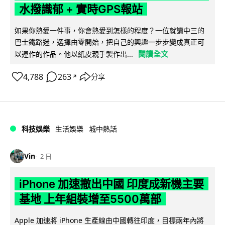
水撥識郁 + 實時GPS報站
如果你熱愛一件事，你會熱愛到怎樣的程度？一位就讀中三的
巴士鐵路迷，選擇由零開始，把自己的興趣一步步變成真正可
閱讀全文
以運作的作品。他以紙皮親手製作出...
4,788
263
分享
↗
科技娛樂
生活娛樂
城中熱話
Vin
2 日
iPhone 加速撤出中國 印度成新機主要
基地 上年組裝增至5500萬部
Apple 加速將 iPhone 生產線由中國轉往印度，目標兩年內將