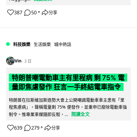
387
50
分享
↗
科技娛樂
生活娛樂
城中熱話
Vin
2 日
特朗普嘲電動車主有里程病 剩 75% 電
量即焦慮發作 狂言一手終結電車指令
特朗普在拉斯維加斯造勢大會上公開嘲諷電動車車主患有「里
程焦慮病」，聲稱電量剩 75% 便發作，並重申已廢除電動車強
閱讀全文
制令。惟專業車媒隨即反駁，...
639
279
分享
↗