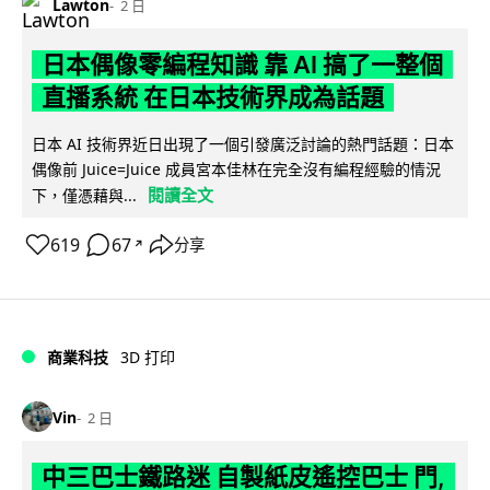
Lawton
2 日
日本偶像零編程知識 靠 AI 搞了一整個
直播系統 在日本技術界成為話題
日本 AI 技術界近日出現了一個引發廣泛討論的熱門話題：日本
偶像前 Juice=Juice 成員宮本佳林在完全沒有編程經驗的情況
閱讀全文
下，僅憑藉與...
619
67
分享
↗
商業科技
3D 打印
Vin
2 日
中三巴士鐵路迷 自製紙皮遙控巴士 門,