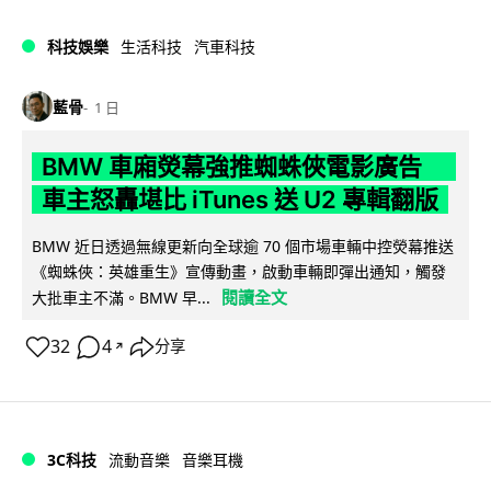
科技娛樂
生活科技
汽車科技
藍骨
1 日
BMW 車廂熒幕強推蜘蛛俠電影廣告
車主怒轟堪比 iTunes 送 U2 專輯翻版
BMW 近日透過無線更新向全球逾 70 個市場車輛中控熒幕推送
《蜘蛛俠：英雄重生》宣傳動畫，啟動車輛即彈出通知，觸發
閱讀全文
大批車主不滿。BMW 早...
32
4
分享
↗
3C科技
流動音樂
音樂耳機