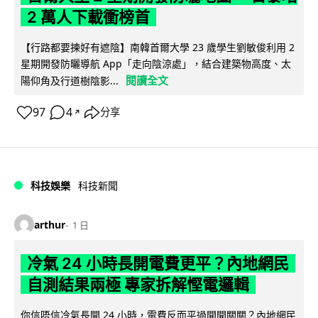
2 萬人下載衝榜首
【行路都要揀好有遮陰】南韓首爾大學 23 歲學生劉敏俊利用 2
星期開發防曬導航 App「走向陰涼處」，結合建築物高度、太
閱讀全文
陽仰角及行道樹陰影...
97
4
分享
↗
科技娛樂
科技新聞
arthur
1 日
冷氣 24 小時長開電費更平？內地網民
自測結果兩極 專家拆解慳電邏輯
你信唔信冷氣長開 24 小時，電費反而平過開開關關？內地網民