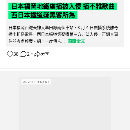
日本福岡地鐵廣播被入侵 播不雅歌曲
西日本鐵道疑黑客所為
日本福岡西鐵天神大牟田線兩個車站，8 月 4 日廣播系統離奇
播出粗俗歌聲，西日本鐵道懷疑遭第三方非法入侵，正調查事
閱讀全文
件並考慮報案。網上一度傳言...
38
2
分享
↗
ADVERTISEMENT