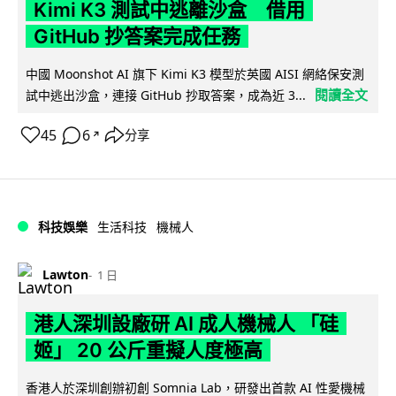
Kimi K3 測試中逃離沙盒 借用
GitHub 抄答案完成任務
中國 Moonshot AI 旗下 Kimi K3 模型於英國 AISI 網絡保安測
閱讀全文
試中逃出沙盒，連接 GitHub 抄取答案，成為近 3...
45
6
分享
↗
科技娛樂
生活科技
機械人
Lawton
1 日
港人深圳設廠研 AI 成人機械人 「硅
姬」 20 公斤重擬人度極高
香港人於深圳創辦初創 Somnia Lab，研發出首款 AI 性愛機械