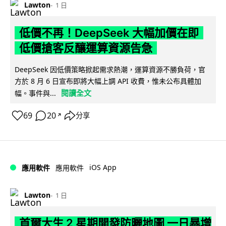
Lawton
1 日
低價不再！DeepSeek 大幅加價在即
低價搶客反釀運算資源告急
DeepSeek 因低價策略掀起需求熱潮，運算資源不勝負荷，官
方於 8 月 6 日宣布即將大幅上調 API 收費，惟未公布具體加
閱讀全文
幅。事件與...
69
20
分享
↗
iOS App
應用軟件
應用軟件
Lawton
1 日
首爾大生 2 星期開發防曬地圖 一日暴增