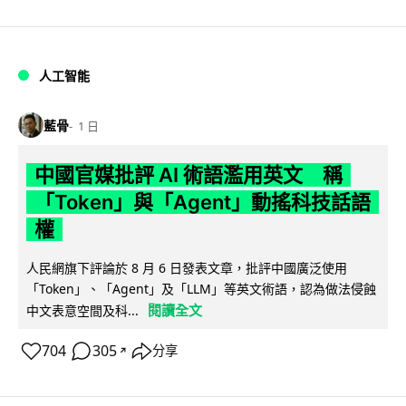
人工智能
藍骨
1 日
中國官媒批評 AI 術語濫用英文 稱
「Token」與「Agent」動搖科技話語
權
人民網旗下評論於 8 月 6 日發表文章，批評中國廣泛使用
「Token」、「Agent」及「LLM」等英文術語，認為做法侵蝕
閱讀全文
中文表意空間及科...
704
305
分享
↗