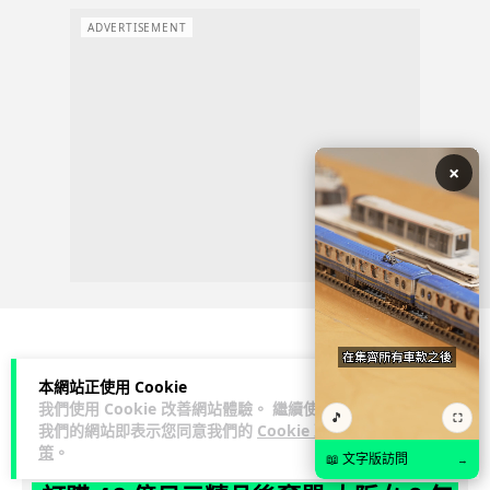
ADVERTISEMENT
×
科技娛樂
影視娛樂
本網站正使用 Cookie
我們使用 Cookie 改善網站體驗。 繼續使用
🎵
⛶
我們的網站即表示您同意我們的
Cookie 政
Lawton
2 日
策
。
📖 文字版訪問
→