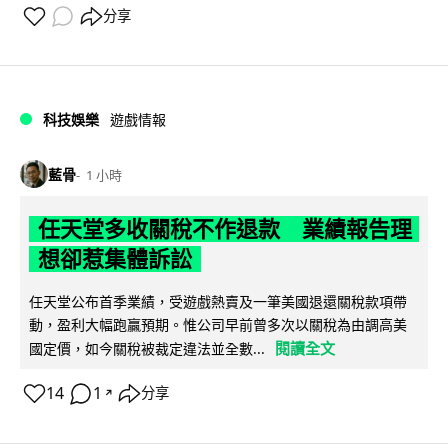
分享
科技娛樂
遊戲情報
藍骨
1 小時
任天堂多收關稅不作退款 業績報告理
想卻惹集體訴訟
任天堂公布首季業績，受遊戲熱賣及一筆美國退還關稅款項帶
動，盈利大幅跑贏預期。惟公司早前曾多次以關稅為由調高美
閱讀全文
國定價，如今關稅被裁定違法並全數...
14
1
分享
↗