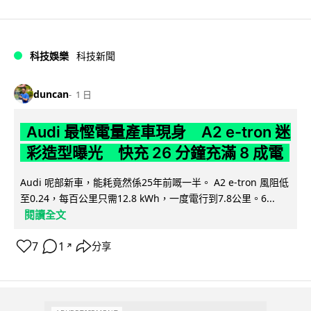
科技娛樂
科技新聞
duncan
1 日
Audi 最慳電量產車現身 A2 e-tron 迷
彩造型曝光 快充 26 分鐘充滿 8 成電
Audi 呢部新車，能耗竟然係25年前嘅一半。 A2 e-tron 風阻低
至0.24，每百公里只需12.8 kWh，一度電行到7.8公里。6...
閱讀全文
7
1
分享
↗