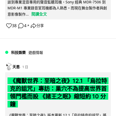
談到專業混音專用的聲音監聽耳機，Sony 經典 MDR-7506 到
MDR-M1 專業錄音室耳機都為人熟悉。而現在舞台製作者與創
閱讀全文
意影像製作...
38
4
分享
↗
科技娛樂
遊戲情報
天恩
1 日
《魔獸世界：至暗之夜》12.1 「烏拉特
克的詛咒」專訪：巢穴不為提高世界首
領門檻而設 《諸王之眠》縮短約 10 分
鐘
《魔獸世界：至暗之夜》版本更新 12.1「烏拉特克的詛咒」將