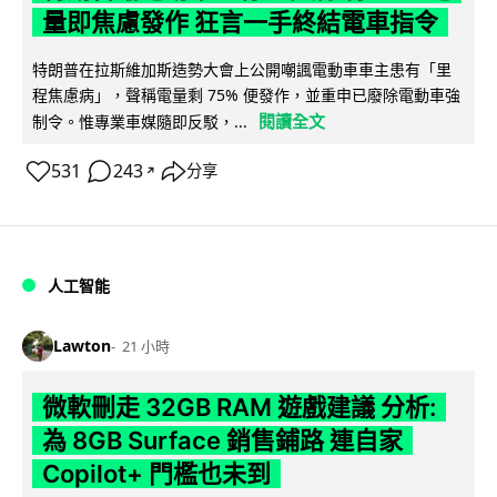
量即焦慮發作 狂言一手終結電車指令
特朗普在拉斯維加斯造勢大會上公開嘲諷電動車車主患有「里
程焦慮病」，聲稱電量剩 75% 便發作，並重申已廢除電動車強
閱讀全文
制令。惟專業車媒隨即反駁，...
531
243
分享
↗
人工智能
Lawton
21 小時
微軟刪走 32GB RAM 遊戲建議 分析:
為 8GB Surface 銷售鋪路 連自家
Copilot+ 門檻也未到