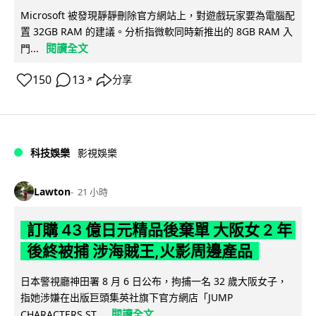
Microsoft 被發現靜靜刪除官方網站上，對遊戲玩家要為電腦配
置 32GB RAM 的建議。分析指微軟同時新推出的 8GB RAM 入
閱讀全文
門...
150
13
分享
↗
科技娛樂
影視娛樂
Lawton
21 小時
訂購 43 億日元精品後棄單 大阪女 2 年
後終被捕 涉海賊王,火影周邊產品
日本警視廳神田署 8 月 6 日公布，拘捕一名 32 歲大阪女子，
指她涉嫌在出版巨頭集英社旗下官方網店「JUMP
閱讀全文
CHARACTERS ST...