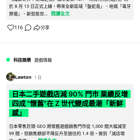
於 8 月 13 日正式上線，帶來全新區域「盤蛇島」、地城「毒牙
閱讀全文
祭壇」、新型態世...
116
分享
科技娛樂
遊戲情報
Lawton
1 日
日本二手遊戲店減 90% 門市 業績反增
四成 "懷舊"在 Z 世代變成最潮「新鮮
感」
日本零售巨頭 GEO 將懷舊遊戲銷售門市從 1,000 間大幅減至
99 間，但銷售額卻不降反升至過往的 1.4 倍。做到「減店增