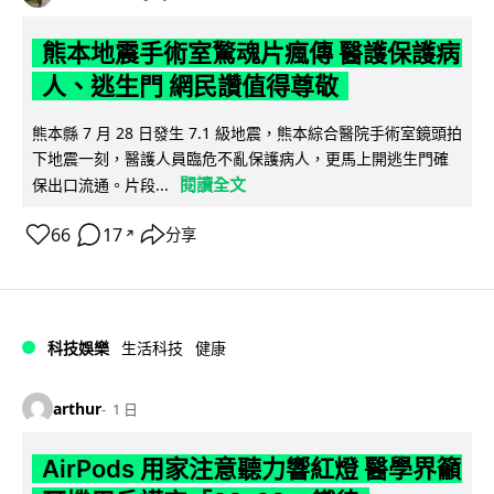
熊本地震手術室驚魂片瘋傳 醫護保護病
人、逃生門 網民讚值得尊敬
熊本縣 7 月 28 日發生 7.1 級地震，熊本綜合醫院手術室鏡頭拍
下地震一刻，醫護人員臨危不亂保護病人，更馬上開逃生門確
閱讀全文
保出口流通。片段...
66
17
分享
↗
科技娛樂
生活科技
健康
arthur
1 日
AirPods 用家注意聽力響紅燈 醫學界籲