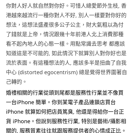
你對人好人就自然對你好。可惜人總愛節外生枝, 香
港越來越流行一種你對人不好, 別人一樣要對你好的
想法，這想法盛產很多公子公主，財大氣粗以為付
了錢就是上帝，情況跟幾十年前港人北上消費那種
看不起內地人的心態一樣。用點常識去思考 都應該
知道這是不可能的, 如此情況下就算別人對你好也是
流於表面。有這種想法的人, 應該多半是扭曲了自我
中心 (distorted egocentrism) 總是覺得世界圍著自
己轉的。
婚禮相關的行業從頭到尾都是服務性行業並不像買
一台iPhone 簡單。你到某電子產品連鎖店買台
iPhone 就算如何把店員篤臭, 他還是得給你一台正
貨 iPhone。但說到服務性行業, 特別是藝術/攝影相
關的, 服務質素往往就跟服務提供者的心情成正比。