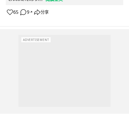
65
9
分享
↗
ADVERTISEMENT