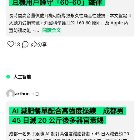
耳機用戶謹守「60-60」鐵律
長時間高音量佩戴耳機可能導致永久性噪音性聽損。本文盤點 4
大聽力受損警號，介紹科學護耳的「60-60 原則」及 Apple 內
閱讀全文
置防護功能，...
18
分享
人工智能
arthur
1 日
AI 減肥餐單配合高強度操練 成都男
45 日減 20 公斤後多器官衰竭
成都一名男子跟隨 AI 制訂高強度減脂計劃，45 日內減去約 20