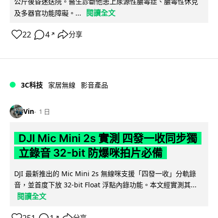
公斤後昏迷送院。醫生診斷他患上尿源性膿毒症、膿毒性休克
閱讀全文
及多器官功能障礙。...
22
4
分享
↗
3C科技
家居無線
影音產品
Vin
1 日
DJI Mic Mini 2s 實測 四發一收同步獨
立錄音 32-bit 防爆咪拍片必備
DJI 最新推出的 Mic Mini 2s 無線咪支援「四發一收」分軌錄
音，並首度下放 32-bit Float 浮點內錄功能。本文經實測其...
閱讀全文
分享
↗