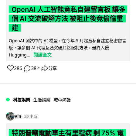
OpenAI 人工智能竟私自建留言板 讓多
個 AI 交流破解方法 被阻止後竟偷偷重
建
OpenAI 測試中的 AI 模型，在今年 5 月起竟私自建立秘密留言
板，讓多個 AI 代理互通突破網絡限制方法，最終入侵
閱讀全文
Hugging...
286
38
分享
↗
科技娛樂
生活娛樂
城中熱話
Vin
20 小時
特朗普嘲電動車主有里程病 剩 75% 電