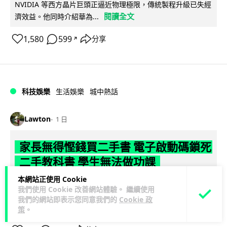
NVIDIA 等西方晶片巨頭正逼近物理極限，傳統製程升級已失經
閱讀全文
濟效益。他同時介紹華為...
1,580
599
分享
↗
科技娛樂
生活娛樂
城中熱話
Lawton
1 日
家長無得慳錢買二手書 電子啟動碼鎖死
二手教科書 學生無法做功課
本網站正使用 Cookie
社福界立法會議員陳文宜指，一間中學書單價錢按年加 14.7%
我們使用 Cookie 改善網站體驗。 繼續使用
遠超通漲，令家長難以負擔。而且電子教材啟動碼這項設計，
我們的網站即表示您同意我們的
Cookie 政
閱讀全文
令學生無法完成功課，二手...
策
。