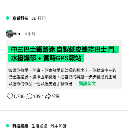
商業科技
3D 打印
Vin
16 小時
中三巴士鐵路迷 自製紙皮遙控巴士 門,
水撥識郁 + 實時GPS報站
如果你熱愛一件事，你會熱愛到怎樣的程度？一位就讀中三的
巴士鐵路迷，選擇由零開始，把自己的興趣一步步變成真正可
閱讀全文
以運作的作品。他以紙皮親手製作出...
1,736
109
分享
↗
科技娛樂
生活娛樂
城中熱話