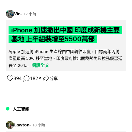
Vin
17 小時
iPhone 加速撤出中國 印度成新機主要
基地 上年組裝增至5500萬部
Apple 加速將 iPhone 生產線由中國轉往印度，目標兩年內將
產量最高 50% 移至當地。印度政府推出關稅豁免及稅務優惠延
閱讀全文
長至 204...
394
182
分享
↗
人工智能
Lawton
18 小時