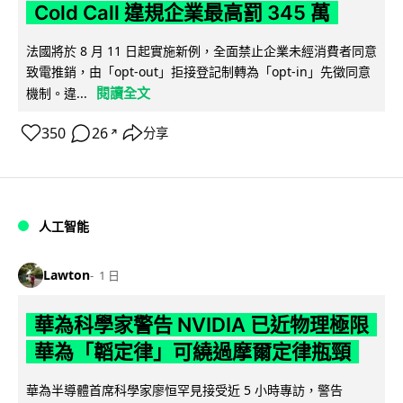
Cold Call 違規企業最高罰 345 萬
法國將於 8 月 11 日起實施新例，全面禁止企業未經消費者同意
致電推銷，由「opt-out」拒接登記制轉為「opt-in」先徵同意
閱讀全文
機制。違...
350
26
分享
↗
人工智能
Lawton
1 日
華為科學家警告 NVIDIA 已近物理極限
華為「韜定律」可繞過摩爾定律瓶頸
華為半導體首席科學家廖恒罕見接受近 5 小時專訪，警告