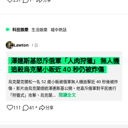
251
1
科技娛樂
生活娛樂
城中熱話
Lawton
1 日
澤連斯基怒斥俄軍「人肉狩獵」 無人機
追殺烏克蘭小販近 40 秒仍被炸傷
烏克蘭克爾松一名 52 歲小販被俄軍無人機追擊近 40 秒後被炸
傷，影片由烏克蘭總統澤連斯基公開。他直斥俄軍對平民進行
閱讀全文
「狩獵式」攻擊，烏克蘭...
111
41
分享
↗