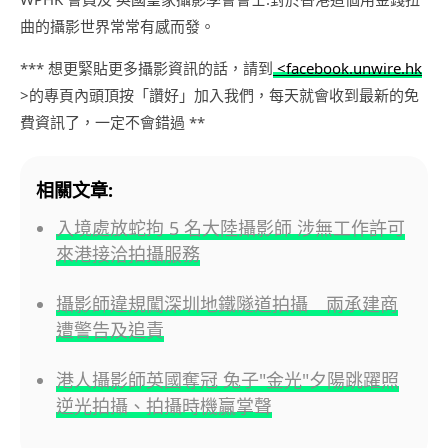
曲的攝影世界常常有感而發。
*** 想更緊貼更多攝影資訊的話，請到
<facebook.unwire.hk
>的專頁內頭頂按「讚好」加入我們，每天就會收到最新的免
費資訊了，一定不會錯過 **
相關文章:
入境處放蛇拘 5 名大陸攝影師 涉無工作許可
來港接洽拍攝服務
攝影師違規闖深圳地鐵隧道拍攝 兩承建商
遭警告及追責
港人攝影師英國奪冠 兔子"金光"夕陽跳躍照
逆光拍攝、拍攝時機贏掌聲