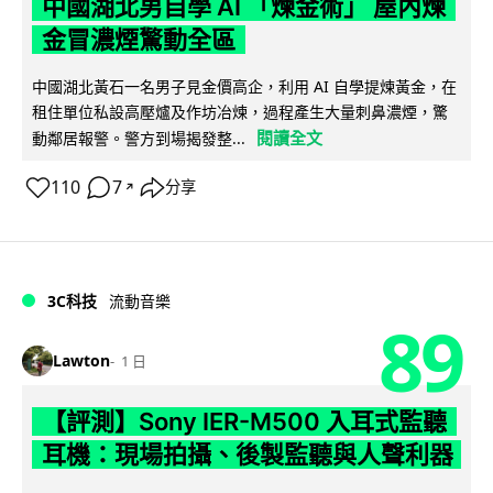
中國湖北男自學 AI 「煉金術」 屋內煉
金冒濃煙驚動全區
中國湖北黃石一名男子見金價高企，利用 AI 自學提煉黃金，在
租住單位私設高壓爐及作坊冶煉，過程產生大量刺鼻濃煙，驚
閱讀全文
動鄰居報警。警方到場揭發整...
110
7
分享
↗
3C科技
流動音樂
89
Lawton
1 日
【評測】Sony IER-M500 入耳式監聽
耳機：現場拍攝、後製監聽與人聲利器