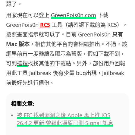
題了。
用家現在可以登上
GreenPois0n.com
下載
GreenPois0n
RC5
工具（請確認下載的為 RC5），
按照畫面指示就可以了。目前 GreenPois0n
只有
Mac 版本
，相信其他平台的會相繼推出。不過，該
網早前曾一度離線及顯示為舊版，假如下載不到，
可到
這裡
找找其他的下載點。另外，部份用戶回報
用此工具 Jailbreak 後有少量 bug出現，Jailbreak
前最好先進行備份。
相關文章:
被 FBI 找到漏洞之後 Apple 馬上推 iOS
26.4.2 更新 曾藉此還原已刪 Signal 訊息