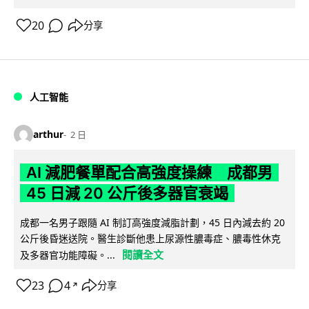
20
分享
人工智能
arthur
2 日
AI 減肥餐單配合高強度操練 成都男
45 日減 20 公斤後多器官衰竭
成都一名男子跟隨 AI 制訂高強度減脂計劃，45 日內減去約 20
公斤後昏迷送院。醫生診斷他患上尿源性膿毒症、膿毒性休克
閱讀全文
及多器官功能障礙。...
23
4
分享
↗