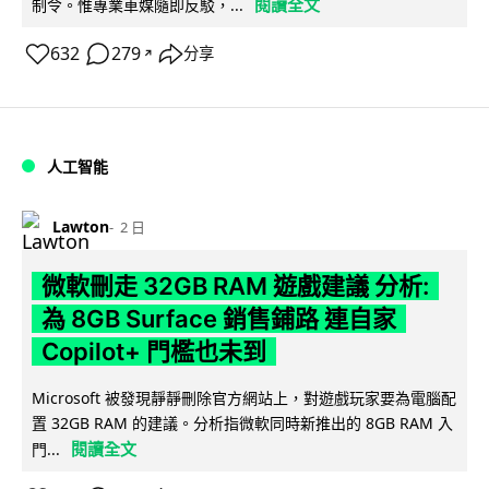
閱讀全文
制令。惟專業車媒隨即反駁，...
632
279
分享
↗
人工智能
Lawton
2 日
微軟刪走 32GB RAM 遊戲建議 分析:
為 8GB Surface 銷售鋪路 連自家
Copilot+ 門檻也未到
Microsoft 被發現靜靜刪除官方網站上，對遊戲玩家要為電腦配
置 32GB RAM 的建議。分析指微軟同時新推出的 8GB RAM 入
閱讀全文
門...