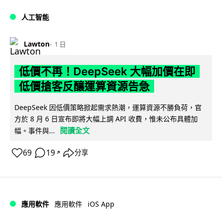
人工智能
Lawton
1 日
低價不再！DeepSeek 大幅加價在即
低價搶客反釀運算資源告急
DeepSeek 因低價策略掀起需求熱潮，運算資源不勝負荷，官
方於 8 月 6 日宣布即將大幅上調 API 收費，惟未公布具體加
閱讀全文
幅。事件與...
69
19
分享
↗
iOS App
應用軟件
應用軟件