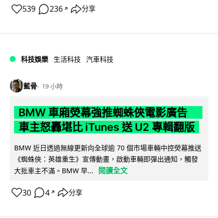
539
236
分享
↗
科技娛樂
生活科技
汽車科技
藍骨
19 小時
BMW 車廂熒幕強推蜘蛛俠電影廣告
車主怒轟堪比 iTunes 送 U2 專輯翻版
BMW 近日透過無線更新向全球逾 70 個市場車輛中控熒幕推送
《蜘蛛俠：英雄重生》宣傳動畫，啟動車輛即彈出通知，觸發
閱讀全文
大批車主不滿。BMW 早...
30
4
分享
↗