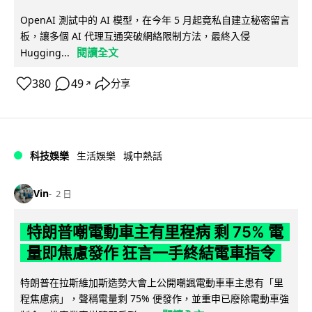
OpenAI 測試中的 AI 模型，在今年 5 月起竟私自建立秘密留言
板，讓多個 AI 代理互通突破網絡限制方法，最終入侵
閱讀全文
Hugging...
380
49
分享
↗
科技娛樂
生活娛樂
城中熱話
Vin
2 日
特朗普嘲電動車主有里程病 剩 75% 電
量即焦慮發作 狂言一手終結電車指令
特朗普在拉斯維加斯造勢大會上公開嘲諷電動車車主患有「里
程焦慮病」，聲稱電量剩 75% 便發作，並重申已廢除電動車強