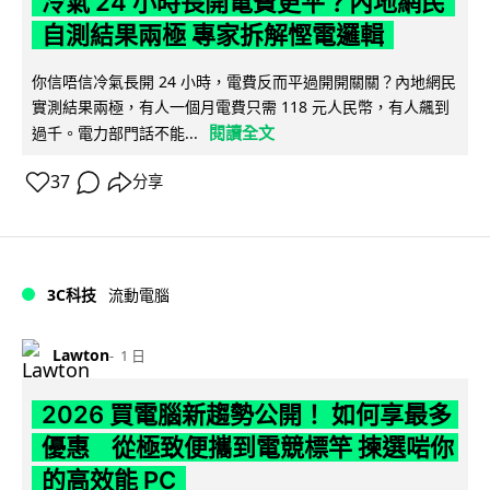
冷氣 24 小時長開電費更平？內地網民
自測結果兩極 專家拆解慳電邏輯
你信唔信冷氣長開 24 小時，電費反而平過開開關關？內地網民
實測結果兩極，有人一個月電費只需 118 元人民幣，有人飆到
閱讀全文
過千。電力部門話不能...
37
分享
3C科技
流動電腦
Lawton
1 日
2026 買電腦新趨勢公開！ 如何享最多
優惠 從極致便攜到電競標竿 揀選啱你
的高效能 PC