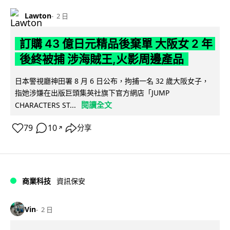
Lawton
2 日
訂購 43 億日元精品後棄單 大阪女 2 年
後終被捕 涉海賊王,火影周邊產品
日本警視廳神田署 8 月 6 日公布，拘捕一名 32 歲大阪女子，
指她涉嫌在出版巨頭集英社旗下官方網店「JUMP
閱讀全文
CHARACTERS ST...
79
10
分享
↗
商業科技
資訊保安
Vin
2 日