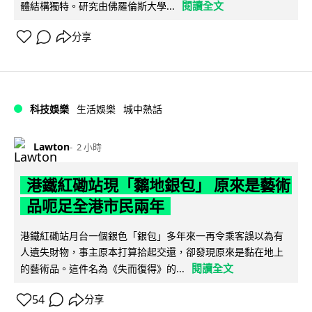
閱讀全文
體結構獨特。研究由佛羅倫斯大學...
分享
科技娛樂
生活娛樂
城中熱話
Lawton
2 小時
港鐵紅磡站現「黐地銀包」 原來是藝術
品呃足全港市民兩年
港鐵紅磡站月台一個銀色「銀包」多年來一再令乘客誤以為有
人遺失財物，事主原本打算拾起交還，卻發現原來是黏在地上
閱讀全文
的藝術品。這件名為《失而復得》的...
54
分享