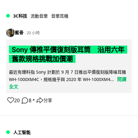
3C科技
流動音樂
音樂耳機
藍骨
20 小時
Sony 傳推平價復刻版耳筒 沿用六年
舊款規格挑戰加價潮
最近有爆料指 Sony 計劃於 9 月 7 日推出平價復刻版降噪耳機
閱讀
WH-1000XM4C，規格幾乎與 2020 年 WH-1000XM4...
全文
20
8
分享
↗
人工智能