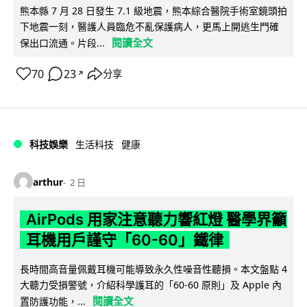
熊本縣 7 月 28 日發生 7.1 級地震，熊本綜合醫院手術室鏡頭拍
下地震一刻，醫護人員臨危不亂保護病人，更馬上開逃生門確
閱讀全文
保出口流通。片段...
70
23
分享
↗
科技娛樂
生活科技
健康
arthur
2 日
AirPods 用家注意聽力響紅燈 醫學界籲
耳機用戶謹守「60-60」鐵律
長時間高音量佩戴耳機可能導致永久性噪音性聽損。本文盤點 4
大聽力受損警號，介紹科學護耳的「60-60 原則」及 Apple 內
閱讀全文
置防護功能，...