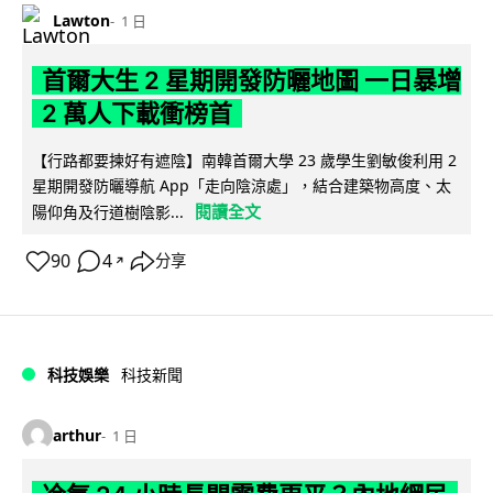
Lawton
1 日
首爾大生 2 星期開發防曬地圖 一日暴增
2 萬人下載衝榜首
【行路都要揀好有遮陰】南韓首爾大學 23 歲學生劉敏俊利用 2
星期開發防曬導航 App「走向陰涼處」，結合建築物高度、太
閱讀全文
陽仰角及行道樹陰影...
90
4
分享
↗
科技娛樂
科技新聞
arthur
1 日