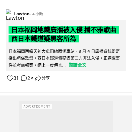
Lawton
4 小時
日本福岡地鐵廣播被入侵 播不雅歌曲
西日本鐵道疑黑客所為
日本福岡西鐵天神大牟田線兩個車站，8 月 4 日廣播系統離奇
播出粗俗歌聲，西日本鐵道懷疑遭第三方非法入侵，正調查事
閱讀全文
件並考慮報案。網上一度傳言...
31
2
分享
↗
ADVERTISEMENT