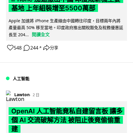
基地 上年組裝增至5500萬部
Apple 加速將 iPhone 生產線由中國轉往印度，目標兩年內將
產量最高 50% 移至當地。印度政府推出關稅豁免及稅務優惠延
閱讀全文
長至 204...
548
244
分享
↗
人工智能
Lawton
2 日
OpenAI 人工智能竟私自建留言板 讓多
個 AI 交流破解方法 被阻止後竟偷偷重
建