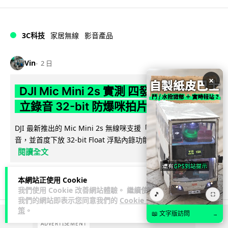
3C科技
家居無線
影音產品
Vin
2 日
×
DJI Mic Mini 2s 實測 四發一收同步獨
立錄音 32-bit 防爆咪拍片必備
DJI 最新推出的 Mic Mini 2s 無線咪支援「四發一收」分軌錄
音，並首度下放 32-bit Float 浮點內錄功能。本文經實測其...
閱讀全文
253
1
分享
↗
本網站正使用 Cookie
我們使用 Cookie 改善網站體驗。 繼續使用
🎵
⛶
我們的網站即表示您同意我們的
Cookie 政
策
。
📖 文字版訪問
→
ADVERTISEMENT