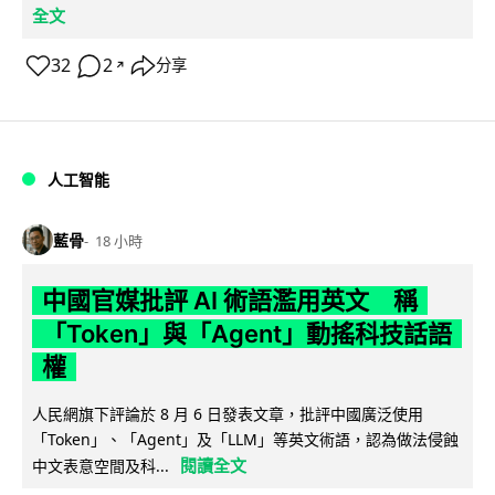
全文
32
2
分享
↗
人工智能
藍骨
18 小時
中國官媒批評 AI 術語濫用英文 稱
「Token」與「Agent」動搖科技話語
權
人民網旗下評論於 8 月 6 日發表文章，批評中國廣泛使用
「Token」、「Agent」及「LLM」等英文術語，認為做法侵蝕
閱讀全文
中文表意空間及科...