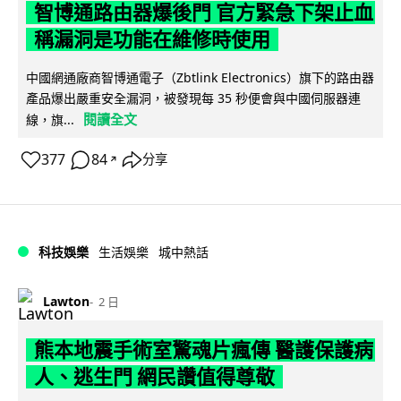
智博通路由器爆後門 官方緊急下架止血
稱漏洞是功能在維修時使用
中國網通廠商智博通電子（Zbtlink Electronics）旗下的路由器
產品爆出嚴重安全漏洞，被發現每 35 秒便會與中國伺服器連
閱讀全文
線，旗...
377
84
分享
↗
科技娛樂
生活娛樂
城中熱話
Lawton
2 日
熊本地震手術室驚魂片瘋傳 醫護保護病
人、逃生門 網民讚值得尊敬