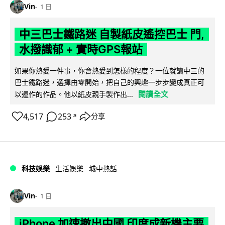
Vin
1 日
中三巴士鐵路迷 自製紙皮遙控巴士 門,
水撥識郁 + 實時GPS報站
如果你熱愛一件事，你會熱愛到怎樣的程度？一位就讀中三的
巴士鐵路迷，選擇由零開始，把自己的興趣一步步變成真正可
閱讀全文
以運作的作品。他以紙皮親手製作出...
4,517
253
分享
↗
科技娛樂
生活娛樂
城中熱話
Vin
1 日
iPhone 加速撤出中國 印度成新機主要