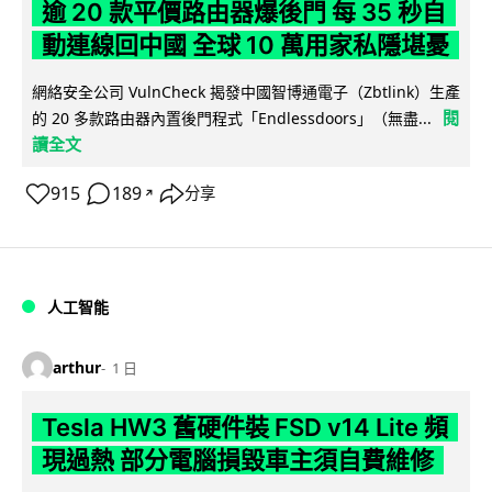
逾 20 款平價路由器爆後門 每 35 秒自
動連線回中國 全球 10 萬用家私隱堪憂
網絡安全公司 VulnCheck 揭發中國智博通電子（Zbtlink）生產
閱
的 20 多款路由器內置後門程式「Endlessdoors」（無盡...
讀全文
915
189
分享
↗
人工智能
arthur
1 日
Tesla HW3 舊硬件裝 FSD v14 Lite 頻
現過熱 部分電腦損毀車主須自費維修