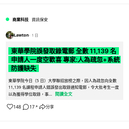
商業科技
資訊保安
Lawton
1 日
東華學院誤發取錄電郵 全數 11,139 名
申請人一度空歡喜 專家:人為疏忽+系統
防護缺失
東華學院今日（5 日）大學聯招放榜之際，因人為疏忽向全數
11,139 名課程申請人錯誤發出取錄通知電郵，令大批考生一度
閱讀全文
以為獲得學位取錄，事...
148
17
分享
↗