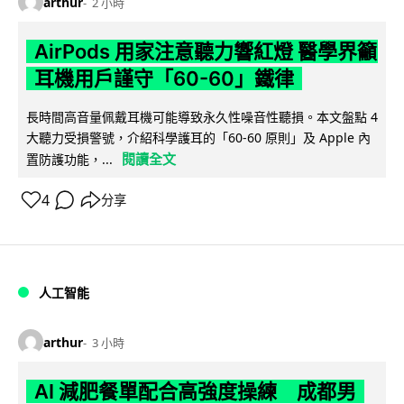
arthur
2 小時
AirPods 用家注意聽力響紅燈 醫學界籲
耳機用戶謹守「60-60」鐵律
長時間高音量佩戴耳機可能導致永久性噪音性聽損。本文盤點 4
大聽力受損警號，介紹科學護耳的「60-60 原則」及 Apple 內
閱讀全文
置防護功能，...
4
分享
人工智能
arthur
3 小時
AI 減肥餐單配合高強度操練 成都男