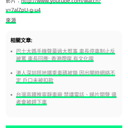
影片：
http://www.youtube.com/watch?
v=7alZpU-g-u4
來源
相關文章:
巴士大媽手機聲量過大惹事 車長停車制止反
被罵 車長回應: 香港嚟㗎,有文化㗎
港人深圳搭地鐵乘車碼被鎖 因出閘時網絡不
定 戶口未被扣款
台灣高鐵推寧靜車廂 禁講電話、睇片開聲 違
者會被趕下車