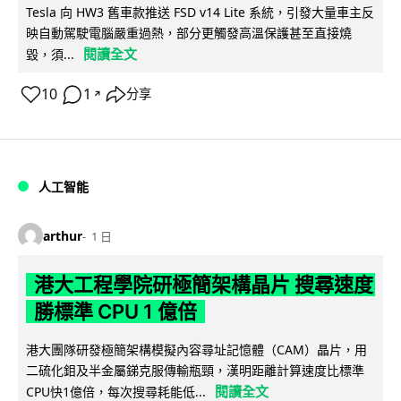
Tesla 向 HW3 舊車款推送 FSD v14 Lite 系統，引發大量車主反
映自動駕駛電腦嚴重過熱，部分更觸發高溫保護甚至直接燒
閱讀全文
毀，須...
10
1
分享
↗
人工智能
arthur
1 日
港大工程學院研極簡架構晶片 搜尋速度
勝標準 CPU 1 億倍
港大團隊研發極簡架構模擬內容尋址記憶體（CAM）晶片，用
二硫化鉬及半金屬銻克服傳輸瓶頸，漢明距離計算速度比標準
閱讀全文
CPU快1億倍，每次搜尋耗能低...