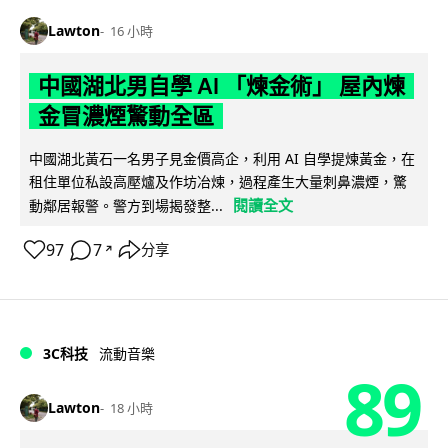
Lawton
16 小時
中國湖北男自學 AI 「煉金術」 屋內煉
金冒濃煙驚動全區
中國湖北黃石一名男子見金價高企，利用 AI 自學提煉黃金，在
租住單位私設高壓爐及作坊冶煉，過程產生大量刺鼻濃煙，驚
閱讀全文
動鄰居報警。警方到場揭發整...
97
7
分享
↗
3C科技
流動音樂
89
Lawton
18 小時