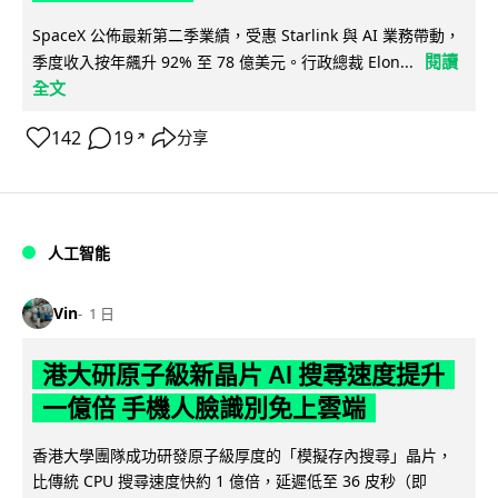
SpaceX 公佈最新第二季業績，受惠 Starlink 與 AI 業務帶動，
閱讀
季度收入按年飆升 92% 至 78 億美元。行政總裁 Elon...
全文
142
19
分享
↗
人工智能
Vin
1 日
港大研原子級新晶片 AI 搜尋速度提升
一億倍 手機人臉識別免上雲端
香港大學團隊成功研發原子級厚度的「模擬存內搜尋」晶片，
比傳統 CPU 搜尋速度快約 1 億倍，延遲低至 36 皮秒（即