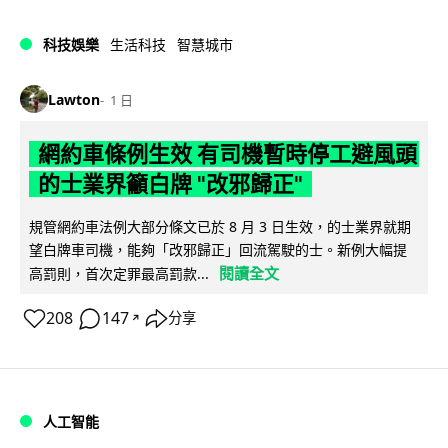
科技娛樂
生活科技
智慧城市
Lawton
1 日
網約車條例生效 有司機暫時停工避風頭
的士業界籲白牌 "改邪歸正"
規管網約車法例大部分條文已於 8 月 3 日生效，的士業界就期
望白牌車司機，能夠「改邪歸正」回流駕駛的士。新例大幅提
閱讀全文
高罰則，首次定罪最高罰款...
208
147
分享
↗
人工智能