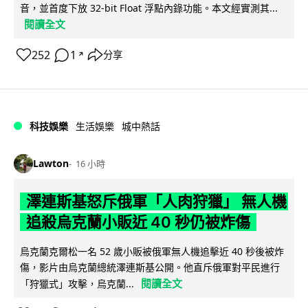
音，並首度下放 32-bit Float 浮點內錄功能。本文經實測其...
閱讀全文
252
1
分享
↗
科技娛樂
生活娛樂
城中熱話
Lawton
16 小時
澤連斯基怒斥俄軍「人肉狩獵」 無人機
追殺烏克蘭小販近 40 秒仍被炸傷
烏克蘭克爾松一名 52 歲小販被俄軍無人機追擊近 40 秒後被炸
傷，影片由烏克蘭總統澤連斯基公開。他直斥俄軍對平民進行
閱讀全文
「狩獵式」攻擊，烏克蘭...