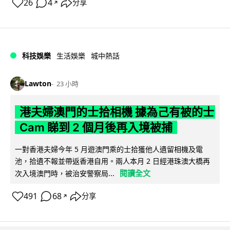
26
4
分享
↗
科技娛樂
生活娛樂
城中熱話
Lawton
23 小時
港夫婦澳門的士拾相機 據為己有被的士
Cam 睇到 2 個月後再入境被捕
一對香港夫婦今年 5 月遊澳門乘的士拾獲他人遺留相機及電
池，拾遺不報並帶返香港自用。兩人本月 2 日經港珠澳大橋再
閱讀全文
次入境澳門時，被治安警察局...
491
68
分享
↗