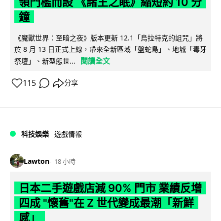
領門檻而設 《諸王之眠》縮短約 10 分
鐘
《魔獸世界：至暗之夜》版本更新 12.1「烏拉特克的詛咒」將
於 8 月 13 日正式上線，帶來全新區域「盤蛇島」、地城「毒牙
閱讀全文
祭壇」、新型態世...
115
分享
科技娛樂
遊戲情報
Lawton
18 小時
日本二手遊戲店減 90% 門市 業績反增
四成 "懷舊"在 Z 世代變成最潮「新鮮
感」