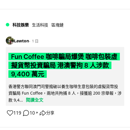
科技娛樂
生活科技
區塊鏈
Lawton
1 日
Fun Coffee 咖啡騙局爆煲 咖啡包裝虛
擬貨幣投資騙局 港澳警拘 8 人涉款
9,400 萬元
香港警方聯同澳門司警搗破以養生咖啡生意包裝的虛擬貨幣投
資騙局 Fun Coffee，兩地共拘捕 8 人，接獲逾 200 宗舉報，涉
閱讀全文
款 9,4...
119
10
分享
↗