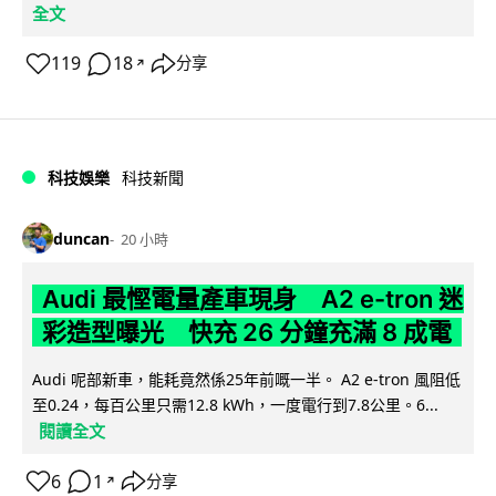
全文
119
18
分享
↗
科技娛樂
科技新聞
duncan
20 小時
Audi 最慳電量產車現身 A2 e-tron 迷
彩造型曝光 快充 26 分鐘充滿 8 成電
Audi 呢部新車，能耗竟然係25年前嘅一半。 A2 e-tron 風阻低
至0.24，每百公里只需12.8 kWh，一度電行到7.8公里。6...
閱讀全文
6
1
分享
↗