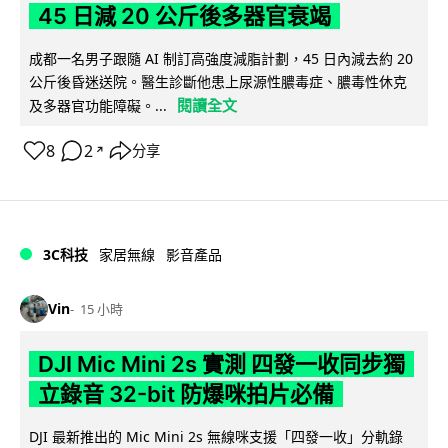
45 日減 20 公斤後多器官衰竭
成都一名男子跟隨 AI 制訂高強度減脂計劃，45 日內減去約 20
公斤後昏迷送院。醫生診斷他患上尿源性膿毒症、膿毒性休克
閱讀全文
及多器官功能障礙。...
8
2
分享
↗
3C科技
家居無線
影音產品
Vin
15 小時
DJI Mic Mini 2s 實測 四發一收同步獨
立錄音 32-bit 防爆咪拍片必備
DJI 最新推出的 Mic Mini 2s 無線咪支援「四發一收」分軌錄