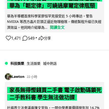
華為「韜定律」可繞過摩爾定律瓶頸
華為半導體首席科學家廖恒罕見接受近 5 小時專訪，警告
NVIDIA 等西方晶片巨頭正逼近物理極限，傳統製程升級已失經
閱讀全文
濟效益。他同時介紹華為...
1,471
549
分享
↗
科技娛樂
生活娛樂
城中熱話
Lawton
22 小時
家長無得慳錢買二手書 電子啟動碼鎖死
二手教科書 學生無法做功課
社福界立法會議員陳文宜指，一間中學書單價錢按年加 14.7%