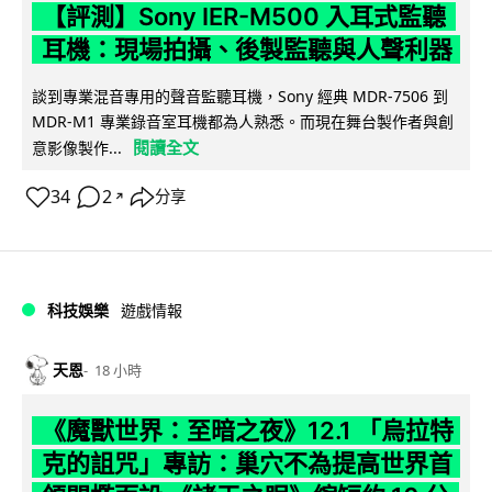
【評測】Sony IER-M500 入耳式監聽
耳機：現場拍攝、後製監聽與人聲利器
談到專業混音專用的聲音監聽耳機，Sony 經典 MDR-7506 到
MDR-M1 專業錄音室耳機都為人熟悉。而現在舞台製作者與創
閱讀全文
意影像製作...
34
2
分享
↗
科技娛樂
遊戲情報
天恩
18 小時
《魔獸世界：至暗之夜》12.1 「烏拉特
克的詛咒」專訪：巢穴不為提高世界首