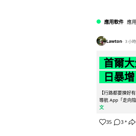
應用軟件
應
Lawton
3 小時
首爾大
日暴增
【行路都要揀好有遮
導航 App「走向
文
35
3
↗