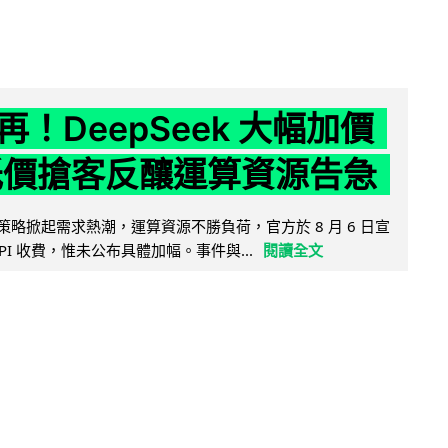
！DeepSeek 大幅加價
低價搶客反釀運算資源告急
因低價策略掀起需求熱潮，運算資源不勝負荷，官方於 8 月 6 日宣
PI 收費，惟未公布具體加幅。事件與...
閱讀全文