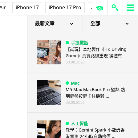
Air
iPhone 17
iPhone 17 Pro
AirPods Pro 3
Ap
最新文章
全部
手提電話
【試玩】本地製作《HK Driving
Game》真實路線重現 操控有...
03.08.2026
Mac
M5 Max MacBook Pro 過熱 熱
到鍵盤按鍵卡住機殼 ...
03.08.2026
人工智能
教學：Gemini Spark 小龍蝦香
港實測 24小時自動格價 ...