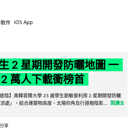
iOS App
用軟件
生 2 星期開發防曬地圖 一
 2 萬人下載衝榜首
陰】南韓首爾大學 23 歲學生劉敏俊利用 2 星期開發防曬
陰涼處」，結合建築物高度、太陽仰角及行道樹陰影...
閱讀全
分享