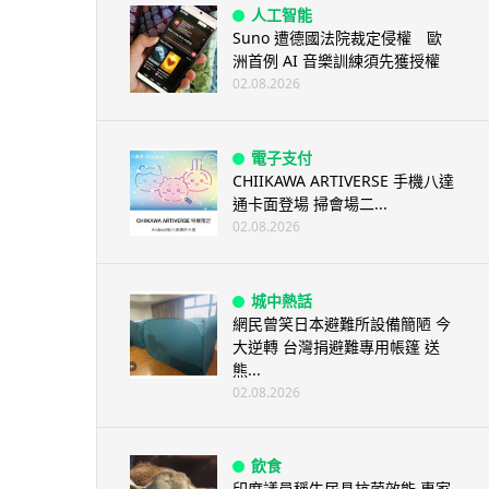
人工智能
Suno 遭德國法院裁定侵權 歐
洲首例 AI 音樂訓練須先獲授權
02.08.2026
電子支付
CHIIKAWA ARTIVERSE 手機八達
通卡面登場 掃會場二...
02.08.2026
城中熱話
網民曾笑日本避難所設備簡陋 今
大逆轉 台灣捐避難專用帳篷 送
熊...
02.08.2026
飲食
印度議員稱牛尿具抗菌效能 專家