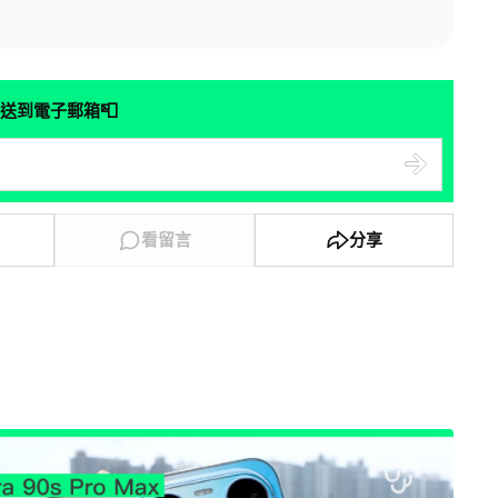
📮
送到電子郵箱
看留言
分享