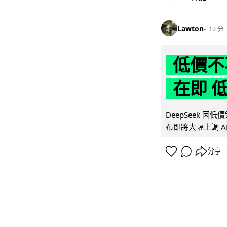
Lawton
12 分
低價不再
在即 
DeepSeek 
布即將大幅上調 A
分享