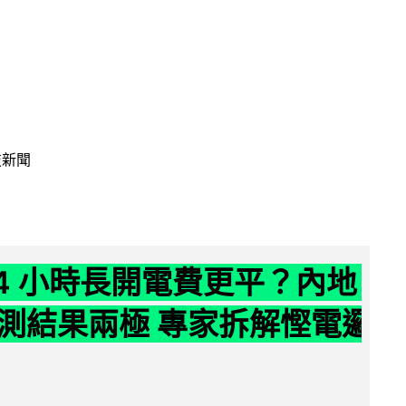
技新聞
24 小時長開電費更平？內地
測結果兩極 專家拆解慳電邏