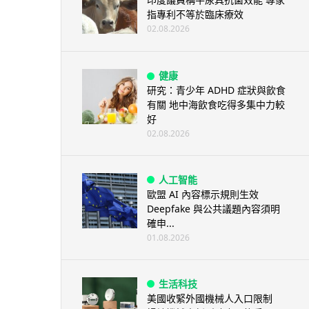
指專利不等於臨床療效
02.08.2026
健康
研究：青少年 ADHD 症狀與飲食
有關 地中海飲食吃得多集中力較
好
02.08.2026
人工智能
歐盟 AI 內容標示規則生效
Deepfake 與公共議題內容須明
確申...
01.08.2026
生活科技
美國收緊外國機械人入口限制