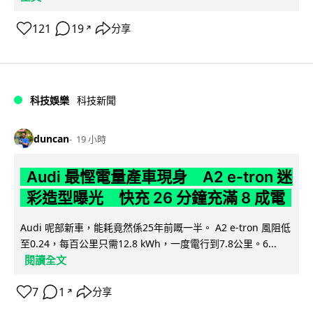
121
19
分享
↗
科技娛樂
科技新聞
duncan
19 小時
Audi 最慳電量產車現身 A2 e-tron 迷
彩造型曝光 快充 26 分鐘充滿 8 成電
Audi 呢部新車，能耗竟然係25年前嘅一半。 A2 e-tron 風阻低
至0.24，每百公里只需12.8 kWh，一度電行到7.8公里。6...
閱讀全文
7
1
分享
↗