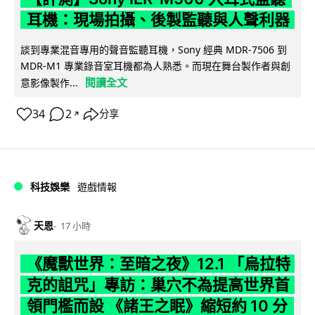
耳機：現場拍攝、後製監聽與人聲利器
談到專業混音專用的聲音監聽耳機，Sony 經典 MDR-7506 到
MDR-M1 專業錄音室耳機都為人熟悉。而現在舞台製作者與創
閱讀全文
意影像製作...
34
2
分享
↗
科技娛樂
遊戲情報
天恩
17 小時
《魔獸世界：至暗之夜》12.1 「烏拉特
克的詛咒」專訪：巢穴不為提高世界首
領門檻而設 《諸王之眠》縮短約 10 分