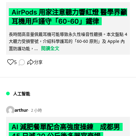
AirPods 用家注意聽力響紅燈 醫學界籲
耳機用戶謹守「60-60」鐵律
長時間高音量佩戴耳機可能導致永久性噪音性聽損。本文盤點 4
大聽力受損警號，介紹科學護耳的「60-60 原則」及 Apple 內
閱讀全文
置防護功能，...
5
分享
人工智能
arthur
2 小時
AI 減肥餐單配合高強度操練 成都男
45 日減 20 公斤後多器官衰竭