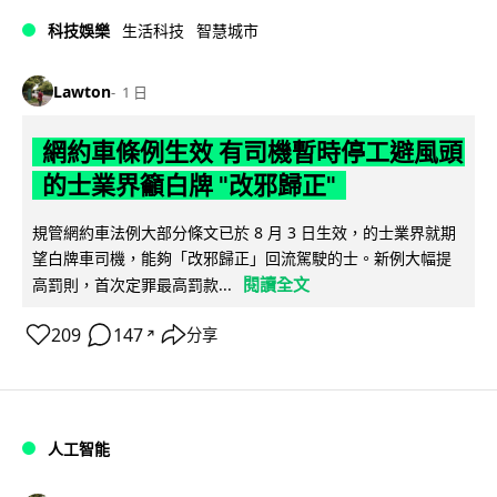
科技娛樂
生活科技
智慧城市
Lawton
1 日
網約車條例生效 有司機暫時停工避風頭
的士業界籲白牌 "改邪歸正"
規管網約車法例大部分條文已於 8 月 3 日生效，的士業界就期
望白牌車司機，能夠「改邪歸正」回流駕駛的士。新例大幅提
閱讀全文
高罰則，首次定罪最高罰款...
209
147
分享
↗
人工智能