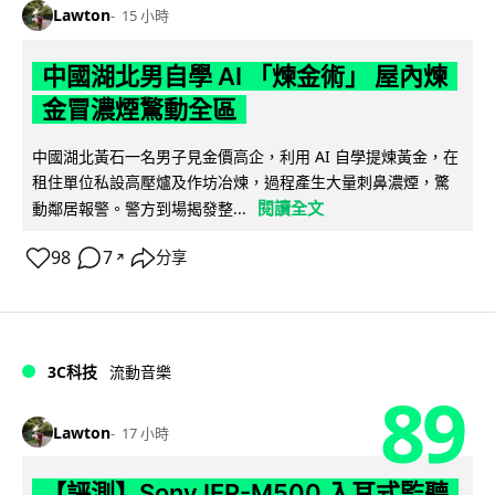
Lawton
15 小時
中國湖北男自學 AI 「煉金術」 屋內煉
金冒濃煙驚動全區
中國湖北黃石一名男子見金價高企，利用 AI 自學提煉黃金，在
租住單位私設高壓爐及作坊冶煉，過程產生大量刺鼻濃煙，驚
閱讀全文
動鄰居報警。警方到場揭發整...
98
7
分享
↗
3C科技
流動音樂
89
Lawton
17 小時
【評測】Sony IER-M500 入耳式監聽