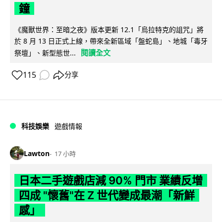
鐘
《魔獸世界：至暗之夜》版本更新 12.1「烏拉特克的詛咒」將
於 8 月 13 日正式上線，帶來全新區域「盤蛇島」、地城「毒牙
閱讀全文
祭壇」、新型態世...
115
分享
科技娛樂
遊戲情報
Lawton
17 小時
日本二手遊戲店減 90% 門市 業績反增
四成 "懷舊"在 Z 世代變成最潮「新鮮
感」