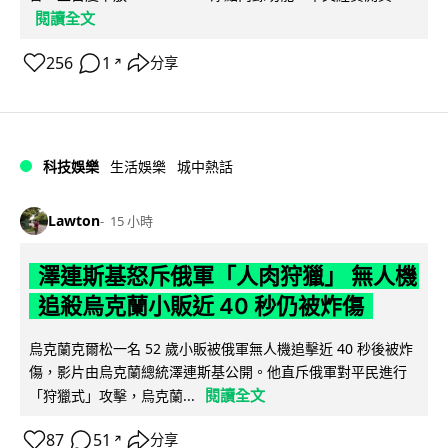
閱讀全文
256
1
分享
↗
科技娛樂
生活娛樂
城中熱話
Lawton
15 小時
澤連斯基怒斥俄軍「人肉狩獵」 無人機
追殺烏克蘭小販近 40 秒仍被炸傷
烏克蘭克爾松一名 52 歲小販被俄軍無人機追擊近 40 秒後被炸
傷，影片由烏克蘭總統澤連斯基公開。他直斥俄軍對平民進行
閱讀全文
「狩獵式」攻擊，烏克蘭...
87
51
分享
↗