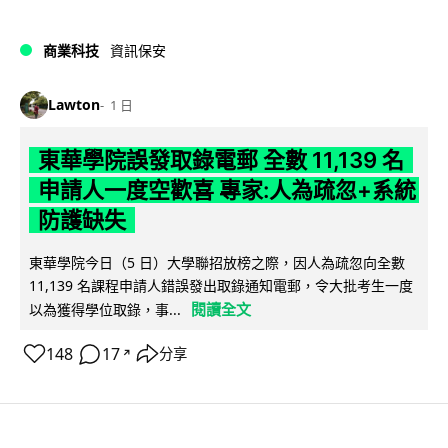
商業科技
資訊保安
Lawton
1 日
東華學院誤發取錄電郵 全數 11,139 名
申請人一度空歡喜 專家:人為疏忽+系統
防護缺失
東華學院今日（5 日）大學聯招放榜之際，因人為疏忽向全數
11,139 名課程申請人錯誤發出取錄通知電郵，令大批考生一度
閱讀全文
以為獲得學位取錄，事...
148
17
分享
↗