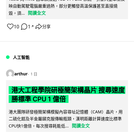
映自動駕駛電腦嚴重過熱，部分更觸發高溫保護甚至直接燒
閱讀全文
毀，須...
10
1
分享
↗
人工智能
arthur
1 日
港大工程學院研極簡架構晶片 搜尋速度
勝標準 CPU 1 億倍
港大團隊研發極簡架構模擬內容尋址記憶體（CAM）晶片，用
二硫化鉬及半金屬銻克服傳輸瓶頸，漢明距離計算速度比標準
閱讀全文
CPU快1億倍，每次搜尋耗能低...