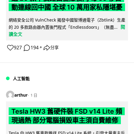
動連線回中國 全球 10 萬用家私隱堪憂
網絡安全公司 VulnCheck 揭發中國智博通電子（Zbtlink）生產
閱
的 20 多款路由器內置後門程式「Endlessdoors」（無盡...
讀全文
927
194
分享
↗
人工智能
arthur
1 日
Tesla HW3 舊硬件裝 FSD v14 Lite 頻
現過熱 部分電腦損毀車主須自費維修
Tesla 向 HW3 舊車款推送 FSD v14 Lite 系統，引發大量車主反