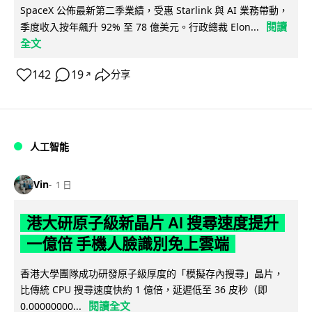
SpaceX 公佈最新第二季業績，受惠 Starlink 與 AI 業務帶動，
閱讀
季度收入按年飆升 92% 至 78 億美元。行政總裁 Elon...
全文
142
19
分享
↗
人工智能
Vin
1 日
港大研原子級新晶片 AI 搜尋速度提升
一億倍 手機人臉識別免上雲端
香港大學團隊成功研發原子級厚度的「模擬存內搜尋」晶片，
比傳統 CPU 搜尋速度快約 1 億倍，延遲低至 36 皮秒（即
閱讀全文
0.00000000...