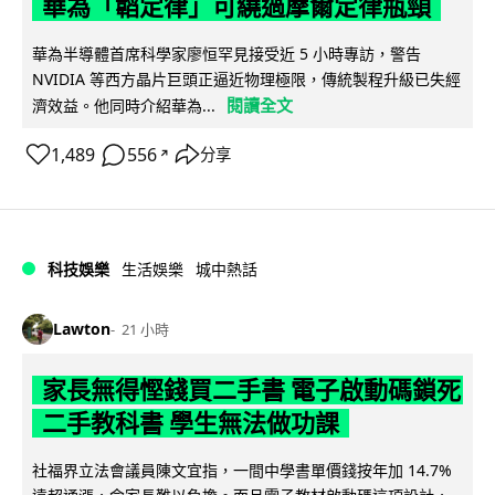
華為「韜定律」可繞過摩爾定律瓶頸
華為半導體首席科學家廖恒罕見接受近 5 小時專訪，警告
NVIDIA 等西方晶片巨頭正逼近物理極限，傳統製程升級已失經
閱讀全文
濟效益。他同時介紹華為...
1,489
556
分享
↗
科技娛樂
生活娛樂
城中熱話
Lawton
21 小時
家長無得慳錢買二手書 電子啟動碼鎖死
二手教科書 學生無法做功課
社福界立法會議員陳文宜指，一間中學書單價錢按年加 14.7%