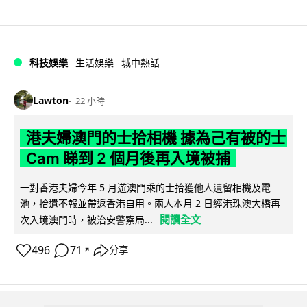
科技娛樂
生活娛樂
城中熱話
Lawton
22 小時
港夫婦澳門的士拾相機 據為己有被的士
Cam 睇到 2 個月後再入境被捕
一對香港夫婦今年 5 月遊澳門乘的士拾獲他人遺留相機及電
池，拾遺不報並帶返香港自用。兩人本月 2 日經港珠澳大橋再
閱讀全文
次入境澳門時，被治安警察局...
496
71
分享
↗