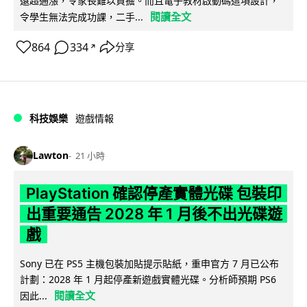
遠超通漲，令家長難以負擔。而且電子教材啟動碼這項設計，
閱讀全文
令學生無法完成功課，二手...
864
334
分享
↗
科技娛樂
遊戲情報
Lawton
21 小時
PlayStation 確認停產實體光碟 包裝印
出重要通告 2028 年 1 月後不出光碟遊
戲
Sony 已在 PS5 主機包裝加貼提示貼紙，重申官方 7 月已公布
計劃：2028 年 1 月起停產新遊戲實體光碟。分析師預期 PS6
閱讀全文
因此...