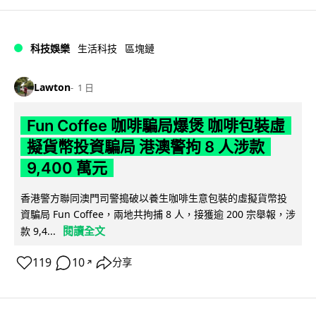
科技娛樂
生活科技
區塊鏈
Lawton
1 日
Fun Coffee 咖啡騙局爆煲 咖啡包裝虛
擬貨幣投資騙局 港澳警拘 8 人涉款
9,400 萬元
香港警方聯同澳門司警搗破以養生咖啡生意包裝的虛擬貨幣投
資騙局 Fun Coffee，兩地共拘捕 8 人，接獲逾 200 宗舉報，涉
閱讀全文
款 9,4...
119
10
分享
↗