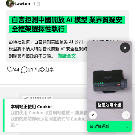
Lawton
1 日
白宮拒測中國開放 AI 模型 業界質疑安
全框架選擇性執行
彭博社報道，白宮通知美國頂尖 AI 公司，中國開發的開放權重
×
模型將不納入特朗普政府新 AI 安全框架的測試範圍。美國業界
閱讀全文
則聯署呼籲政府不要限...
44
21
分享
↗
ADVERTISEMENT
本網站正使用 Cookie
我們使用 Cookie 改善網站體驗。 繼續使用
🎵
⛶
我們的網站即表示您同意我們的
Cookie 政
策
。
📖 詳細評測
→