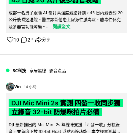
成都一名男子跟隨 AI 制訂高強度減脂計劃，45 日內減去約 20
公斤後昏迷送院。醫生診斷他患上尿源性膿毒症、膿毒性休克
閱讀全文
及多器官功能障礙。...
10
2
分享
↗
3C科技
家居無線
影音產品
Vin
14 小時
DJI Mic Mini 2s 實測 四發一收同步獨
立錄音 32-bit 防爆咪拍片必備
DJI 最新推出的 Mic Mini 2s 無線咪支援「四發一收」分軌錄
音，並首度下放 32-bit Float 浮點內錄功能。本文經實測其...