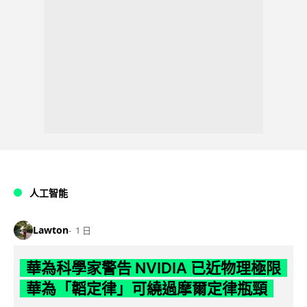
人工智能
Lawton
1 日
華為科學家警告 NVIDIA 已近物理極限
華為「韜定律」可繞過摩爾定律瓶頸