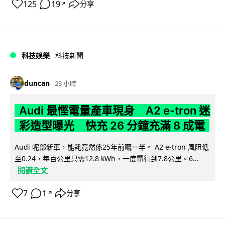
125
19
分享
↗
科技娛樂
科技新聞
duncan
23 小時
Audi 最慳電量產車現身 A2 e-tron 迷
彩造型曝光 快充 26 分鐘充滿 8 成電
Audi 呢部新車，能耗竟然係25年前嘅一半。 A2 e-tron 風阻低
至0.24，每百公里只需12.8 kWh，一度電行到7.8公里。6...
閱讀全文
7
1
分享
↗