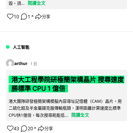
閱讀全文
毀，須...
10
1
分享
↗
人工智能
arthur
1 日
港大工程學院研極簡架構晶片 搜尋速度
勝標準 CPU 1 億倍
港大團隊研發極簡架構模擬內容尋址記憶體（CAM）晶片，用
二硫化鉬及半金屬銻克服傳輸瓶頸，漢明距離計算速度比標準
閱讀全文
CPU快1億倍，每次搜尋耗能低...
43
20
分享
↗