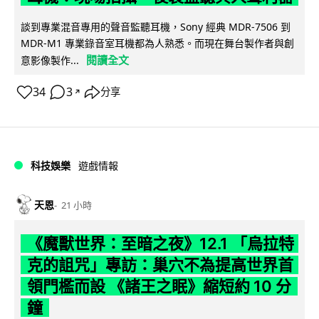
談到專業混音專用的聲音監聽耳機，Sony 經典 MDR-7506 到
MDR-M1 專業錄音室耳機都為人熟悉。而現在舞台製作者與創
閱讀全文
意影像製作...
34
3
分享
↗
科技娛樂
遊戲情報
天恩
21 小時
《魔獸世界：至暗之夜》12.1 「烏拉特
克的詛咒」專訪：巢穴不為提高世界首
領門檻而設 《諸王之眠》縮短約 10 分
鐘