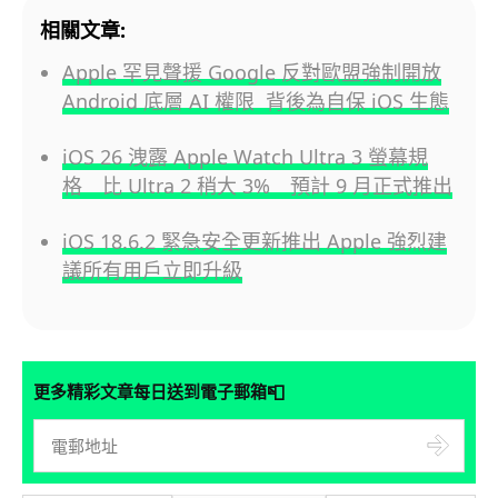
相關文章:
Apple 罕見聲援 Google 反對歐盟強制開放
Android 底層 AI 權限 背後為自保 iOS 生態
iOS 26 洩露 Apple Watch Ultra 3 螢幕規
格 比 Ultra 2 稍大 3% 預計 9 月正式推出
iOS 18.6.2 緊急安全更新推出 Apple 強烈建
議所有用戶立即升級
📮
更多精彩文章每日送到電子郵箱