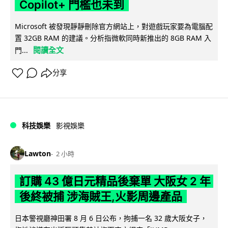
Copilot+ 門檻也未到
Microsoft 被發現靜靜刪除官方網站上，對遊戲玩家要為電腦配
置 32GB RAM 的建議。分析指微軟同時新推出的 8GB RAM 入
閱讀全文
門...
分享
科技娛樂
影視娛樂
Lawton
2 小時
訂購 43 億日元精品後棄單 大阪女 2 年
後終被捕 涉海賊王,火影周邊產品
日本警視廳神田署 8 月 6 日公布，拘捕一名 32 歲大阪女子，