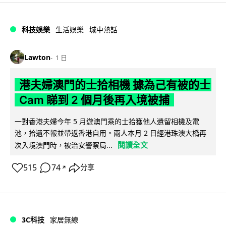
科技娛樂
生活娛樂
城中熱話
Lawton
1 日
港夫婦澳門的士拾相機 據為己有被的士
Cam 睇到 2 個月後再入境被捕
一對香港夫婦今年 5 月遊澳門乘的士拾獲他人遺留相機及電
池，拾遺不報並帶返香港自用。兩人本月 2 日經港珠澳大橋再
閱讀全文
次入境澳門時，被治安警察局...
515
74
分享
↗
3C科技
家居無線