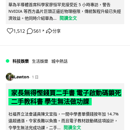
華為半導體首席科學家廖恒罕見接受近 5 小時專訪，警告
NVIDIA 等西方晶片巨頭正逼近物理極限，傳統製程升級已失經
閱讀全文
濟效益。他同時介紹華為...
1,512
561
分享
↗
科技娛樂
生活娛樂
城中熱話
Lawton
1 日
家長無得慳錢買二手書 電子啟動碼鎖死
二手教科書 學生無法做功課
社福界立法會議員陳文宜指，一間中學書單價錢按年加 14.7%
遠超通漲，令家長難以負擔。而且電子教材啟動碼這項設計，
閱讀全文
令學生無法完成功課，二手...