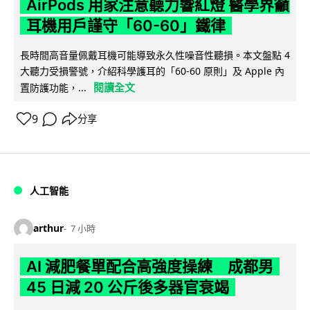
AirPods 用家注意聽力響紅燈 醫學界籲
耳機用戶謹守「60-60」鐵律
長時間高音量佩戴耳機可能導致永久性噪音性聽損。本文盤點 4
大聽力受損警號，介紹科學護耳的「60-60 原則」及 Apple 內
閱讀全文
置防護功能，...
9
分享
人工智能
arthur
7 小時
AI 減肥餐單配合高強度操練 成都男
45 日減 20 公斤後多器官衰竭