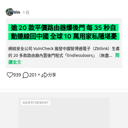
Vin
1 日
逾 20 款平價路由器爆後門 每 35 秒自
動連線回中國 全球 10 萬用家私隱堪憂
網絡安全公司 VulnCheck 揭發中國智博通電子（Zbtlink）生產
閱
的 20 多款路由器內置後門程式「Endlessdoors」（無盡...
讀全文
939
201
分享
↗
ADVERTISEMENT