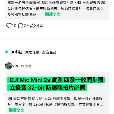
成都一名男子跟隨 AI 制訂高強度減脂計劃，45 日內減去約 20
公斤後昏迷送院。醫生診斷他患上尿源性膿毒症、膿毒性休克
閱讀全文
及多器官功能障礙。...
10
2
分享
↗
3C科技
家居無線
影音產品
Vin
19 小時
DJI Mic Mini 2s 實測 四發一收同步獨
立錄音 32-bit 防爆咪拍片必備
DJI 最新推出的 Mic Mini 2s 無線咪支援「四發一收」分軌錄
音，並首度下放 32-bit Float 浮點內錄功能。本文經實測其...
閱讀全文