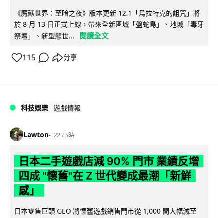
《魔獸世界：至暗之夜》版本更新 12.1「烏拉特克的詛咒」將
於 8 月 13 日正式上線，帶來全新區域「盤蛇島」、地城「毒牙
閱讀全文
祭壇」、新型態世...
115
分享
科技娛樂
遊戲情報
Lawton
22 小時
日本二手遊戲店減 90% 門市 業績反增
四成 "懷舊"在 Z 世代變成最潮「新鮮
感」
日本零售巨頭 GEO 將懷舊遊戲銷售門市從 1,000 間大幅減至