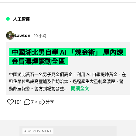
人工智能
Lawton
20 小時
中國湖北男自學 AI 「煉金術」 屋內煉
金冒濃煙驚動全區
中國湖北黃石一名男子見金價高企，利用 AI 自學提煉黃金，在
租住單位私設高壓爐及作坊冶煉，過程產生大量刺鼻濃煙，驚
閱讀全文
動鄰居報警。警方到場揭發整...
101
7
分享
↗
ADVERTISEMENT