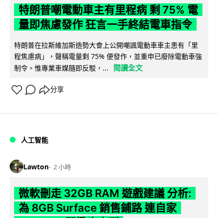
特朗普嘲電動車主有里程病 剩 75% 電
量即焦慮發作 狂言一手終結電車指令
特朗普在拉斯維加斯造勢大會上公開嘲諷電動車車主患有「里
程焦慮病」，聲稱電量剩 75% 便發作，並重申已廢除電動車強
閱讀全文
制令。惟專業車媒隨即反駁，...
分享
人工智能
Lawton
2 小時
微軟刪走 32GB RAM 遊戲建議 分析:
為 8GB Surface 銷售鋪路 連自家