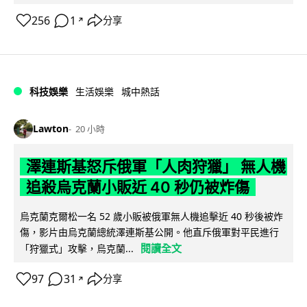
256
1
分享
↗
科技娛樂
生活娛樂
城中熱話
Lawton
20 小時
澤連斯基怒斥俄軍「人肉狩獵」 無人機
追殺烏克蘭小販近 40 秒仍被炸傷
烏克蘭克爾松一名 52 歲小販被俄軍無人機追擊近 40 秒後被炸
傷，影片由烏克蘭總統澤連斯基公開。他直斥俄軍對平民進行
閱讀全文
「狩獵式」攻擊，烏克蘭...
97
31
分享
↗