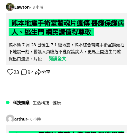
Lawton
3 小時
熊本地震手術室驚魂片瘋傳 醫護保護病
人、逃生門 網民讚值得尊敬
熊本縣 7 月 28 日發生 7.1 級地震，熊本綜合醫院手術室鏡頭拍
下地震一刻，醫護人員臨危不亂保護病人，更馬上開逃生門確
閱讀全文
保出口流通。片段...
23
9
分享
↗
科技娛樂
生活科技
健康
arthur
6 小時