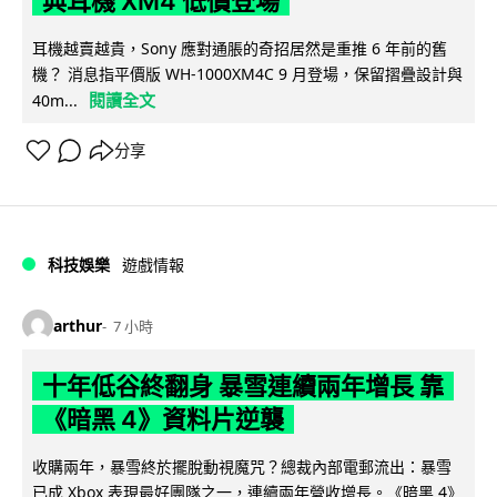
典耳機 XM4 低價登場
耳機越賣越貴，Sony 應對通脹的奇招居然是重推 6 年前的舊
機？ 消息指平價版 WH-1000XM4C 9 月登場，保留摺疊設計與
閱讀全文
40m...
分享
科技娛樂
遊戲情報
arthur
7 小時
十年低谷終翻身 暴雪連續兩年增長 靠
《暗黑 4》資料片逆襲
收購兩年，暴雪終於擺脫動視魔咒？總裁內部電郵流出：暴雪
已成 Xbox 表現最好團隊之一，連續兩年營收增長。《暗黑 4》