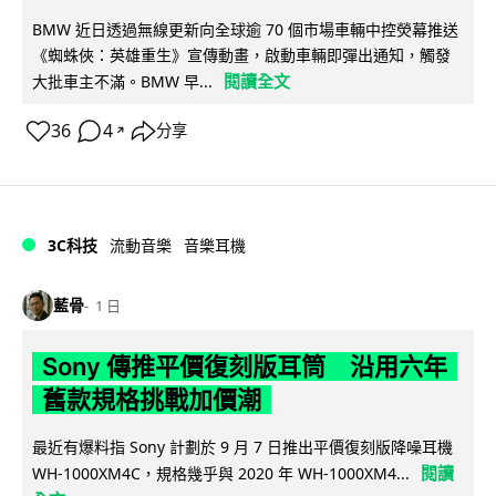
BMW 近日透過無線更新向全球逾 70 個市場車輛中控熒幕推送
《蜘蛛俠：英雄重生》宣傳動畫，啟動車輛即彈出通知，觸發
閱讀全文
大批車主不滿。BMW 早...
36
4
分享
↗
3C科技
流動音樂
音樂耳機
藍骨
1 日
Sony 傳推平價復刻版耳筒 沿用六年
舊款規格挑戰加價潮
最近有爆料指 Sony 計劃於 9 月 7 日推出平價復刻版降噪耳機
閱讀
WH-1000XM4C，規格幾乎與 2020 年 WH-1000XM4...