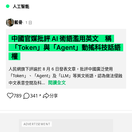
人工智能
藍骨
1 日
中國官媒批評 AI 術語濫用英文 稱
「Token」與「Agent」動搖科技話語
權
人民網旗下評論於 8 月 6 日發表文章，批評中國廣泛使用
「Token」、「Agent」及「LLM」等英文術語，認為做法侵蝕
閱讀全文
中文表意空間及科...
789
341
分享
↗
ADVERTISEMENT