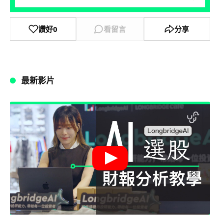
讚好
0
看留言
分享
最新影片