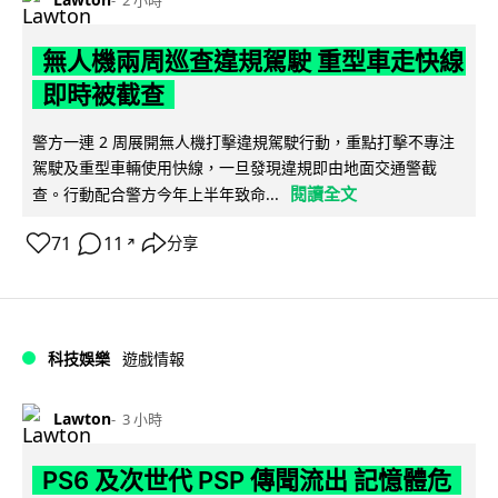
2 小時
無人機兩周巡查違規駕駛 重型車走快線
即時被截查
警方一連 2 周展開無人機打擊違規駕駛行動，重點打擊不專注
駕駛及重型車輛使用快線，一旦發現違規即由地面交通警截
閱讀全文
查。行動配合警方今年上半年致命...
71
11
分享
↗
科技娛樂
遊戲情報
Lawton
3 小時
PS6 及次世代 PSP 傳聞流出 記憶體危