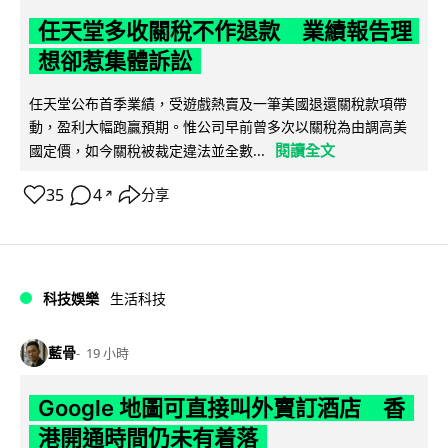
任天堂多收關稅不作退款 業績報告理
想卻惹集體訴訟
任天堂公布首季業績，受遊戲熱賣及一筆美國退還關稅款項帶
動，盈利大幅跑贏預期。惟公司早前曾多次以關稅為由調高美
閱讀全文
國定價，如今關稅被裁定違法並全數...
35
4
分享
↗
科技娛樂
生活科技
藍骨
19 小時
Google 地圖可直接叫外賣訂酒店 香
港開通時間仍未有着落