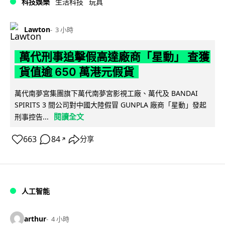
科技娛樂
生活科技
玩具
Lawton
3 小時
萬代刑事追擊假高達廠商「星動」 查獲
貨值逾 650 萬港元假貨
萬代南夢宮集團旗下萬代南夢宮影視工廠、萬代及 BANDAI
SPIRITS 3 間公司對中國大陸假冒 GUNPLA 廠商「星動」發起
閱讀全文
刑事控告...
663
84
分享
↗
人工智能
arthur
4 小時