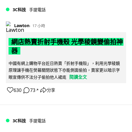
3C科技
手提電話
Lawton
17 小時
網店熱賣折射手機殼 光學稜鏡變偷拍神
器
中國有網上購物平台近日熱賣「折射手機殼」，利用光學稜鏡
原理讓手機在熒幕關閉狀態下亦能側面偷拍，賣家更以暗示字
閱讀全文
眼宣傳供不法分子偷拍他人裙底
630
73
分享
↗
3C科技
手提電話