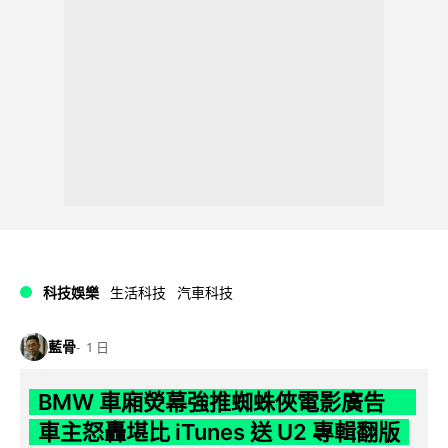
科技娛樂
生活科技
汽車科技
藍骨
1 日
BMW 車廂熒幕強推蜘蛛俠電影廣告
車主怒轟堪比 iTunes 送 U2 專輯翻版