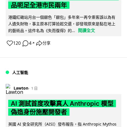
品呃足全港市民兩年
港鐵紅磡站月台一個銀色「銀包」多年來一再令乘客誤以為有
人遺失財物，事主原本打算拾起交還，卻發現原來是黏在地上
閱讀全文
的藝術品。這件名為《失而復得》的...
120
4
分享
↗
人工智能
Lawton
1 日
AI 測試首度攻擊真人 Anthropic 模型
偽造身份施壓開發者
英國 AI 安全研究所（AISI）發布報告，指 Anthropic Mythos