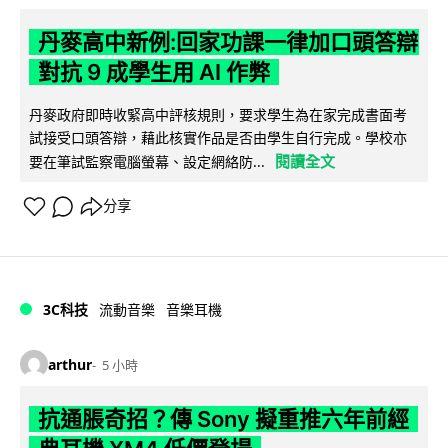
丹麥高中新例:回家功課一律加口頭答辯
對抗 9 成學生用 AI 作弊
丹麥政府即時收緊高中評核規則，要求學生為在家完成書面考
試接受口頭答辯，藉此核實作品是否由學生自行完成。學校亦
閱讀全文
要在筆試監察電腦螢幕、設定網絡防...
分享
3C科技
流動音樂
音樂耳機
arthur
5 小時
抗通脹奇招？傳 Sony 擬重推六年前經