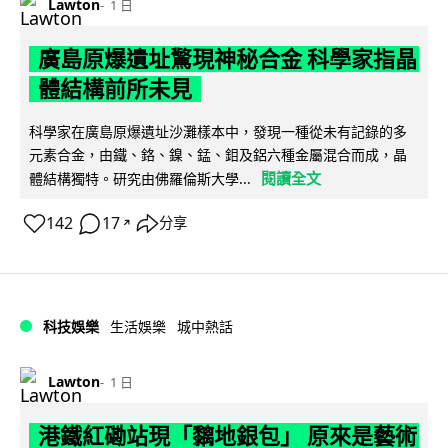
Lawton
1 日
廣島原爆遺址驚現神秘合金 科學家指晶
體結構前所未見
科學家在廣島原爆遺址沙灘樣本中，發現一種從未有記錄的多
元素合金，由鐵、鉻、鎳、錳、鉬及鋁六種金屬混合而成，晶
閱讀全文
體結構獨特。研究由佛羅倫斯大學...
142
17
分享
↗
科技娛樂
生活娛樂
城中熱話
Lawton
1 日
港鐵紅磡站現「黐地銀包」 原來是藝術