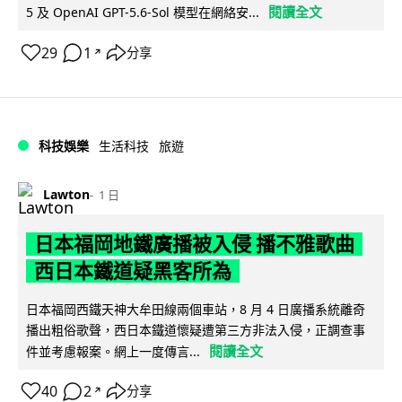
閱讀全文
5 及 OpenAI GPT-5.6-Sol 模型在網絡安...
29
1
分享
↗
科技娛樂
生活科技
旅遊
Lawton
1 日
日本福岡地鐵廣播被入侵 播不雅歌曲
西日本鐵道疑黑客所為
日本福岡西鐵天神大牟田線兩個車站，8 月 4 日廣播系統離奇
播出粗俗歌聲，西日本鐵道懷疑遭第三方非法入侵，正調查事
閱讀全文
件並考慮報案。網上一度傳言...
40
2
分享
↗