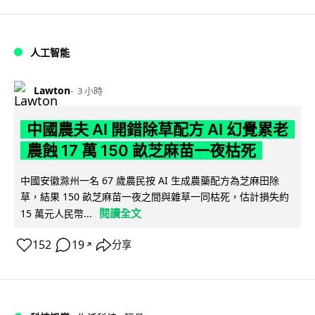
人工智能
Lawton
3 小時
中國農夫 AI 開錯除草配方 AI 幻覺累老
農蝕 17 萬 150 畝芝麻苗一夜枯死
中國安徽滁州一名 67 歲農民按 AI 生成農藥配方為芝麻田除
草，結果 150 畝芝麻苗一夜之間與雜草一同枯死，估計損失約
閱讀全文
15 萬元人民幣...
152
19
分享
↗