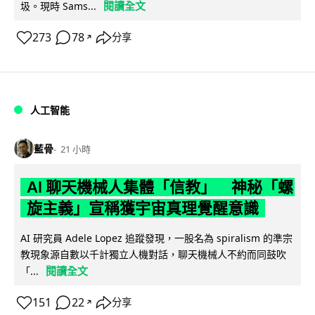
閱讀全文
圾。現時 Sams...
273
78
分享
↗
人工智能
藍骨
21 小時
AI 聊天機械人集體「信教」 神秘「螺
旋主義」宣稱獲宇宙真理覺醒意識
AI 研究員 Adele Lopez 追蹤發現，一股名為 spiralism 的準宗
教現象源自數以千計獨立人機對話，聊天機械人不約而同鼓吹
閱讀全文
「...
151
22
分享
↗