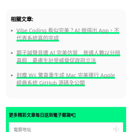
相關文章:
Vibe Coding 看似完美？AI 做得出 App，不
代表系統真的完成
鄭子誠聲音遭 AI 完美仿冒 普通人難以分辨
真假 憂慮生計受威脅促政府立法
封塵 Wii 驚喜重生成 Mac 完美運行 Apple
經典系統 GitHub 源碼全公開
📮
更多精彩文章每日送到電子郵箱