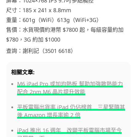
屏幕：1024×768 IPS 9.7吋多點觸控
尺寸：185 x 241 x 8.8mm
重量：601g（WiFi）613g（WiFi+3G）
售價：水貨現價約港幣 $7800 起，每級容量約加
$780，3G 約加 $1000
查詢：謝利記（3501 6618）
相關文章:
M6 iPad Pro 或加均熱板 幫助加強散熱能力
配合 2nm M6 晶片提升效能
平板電腦出貨率 iPad 仍佔榜首 三星緊隨其
後 Amazon 增長率逾 2 倍
iPad 推出 16 週年 改變平板電腦市場至今