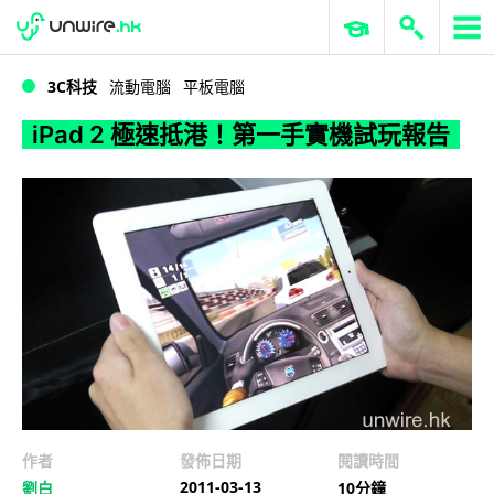
WWDC 2026
GenAI 與雲端科技專區
ERP 與商業 AI
iPad 2 極速抵港！第一手實機試玩報告
3C科技
流動電腦
平板電腦
iPad 2 極速抵港！第一手實機試玩報告
作者
發佈日期
閱讀時間
2011-03-13
劉白
10分鐘