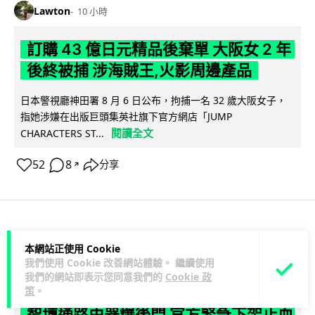
Lawton
10 小時
訂購 43 億日元精品後棄單 大阪女 2 年
後終被捕 涉海賊王,火影周邊產品
日本警視廳神田署 8 月 6 日公布，拘捕一名 32 歲大阪女子，
指她涉嫌在出版巨頭集英社旗下官方網店「JUMP
閱讀全文
CHARACTERS ST...
52
8
分享
↗
商業科技
資訊保安
本網站正使用 Cookie
我們使用 Cookie 改善網站體驗。 繼續使用
Vin
10 小時
我們的網站即表示您同意我們的
Cookie 政
策
。
智博通路由器爆後門 官方緊急下架止血