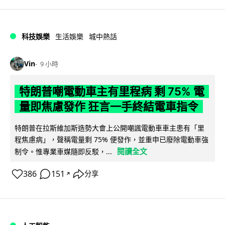
科技娛樂
生活娛樂
城中熱話
Vin
9 小時
特朗普嘲電動車主有里程病 剩 75% 電
量即焦慮發作 狂言一手終結電車指令
特朗普在拉斯維加斯造勢大會上公開嘲諷電動車車主患有「里
程焦慮病」，聲稱電量剩 75% 便發作，並重申已廢除電動車強
閱讀全文
制令。惟專業車媒隨即反駁，...
386
151
分享
↗