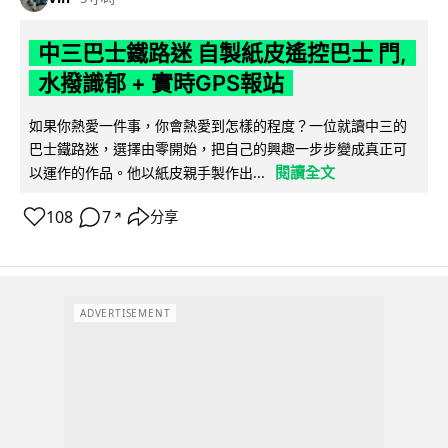
中三巴士鐵路迷 自製紙皮遙控巴士 門,
水撥識郁 + 實時GPS報站
如果你熱愛一件事，你會熱愛到怎樣的程度？一位就讀中三的
巴士鐵路迷，選擇由零開始，把自己的興趣一步步變成真正可
閱讀全文
以運作的作品。他以紙皮親手製作出...
108
7
分享
↗
ADVERTISEMENT