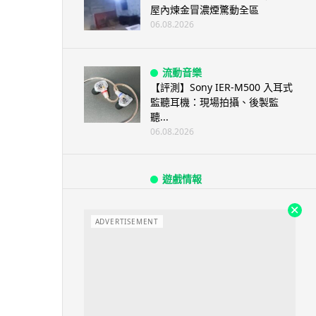
屋內煉金冒濃煙驚動全區
06.08.2026
流動音樂
【評測】Sony IER-M500 入耳式
監聽耳機：現場拍攝、後製監
聽...
06.08.2026
遊戲情報
《魔獸世界：至暗之夜》12.1
「烏拉特克的詛咒」專訪：巢穴
不為提高世...
ADVERTISEMENT
06.08.2026
遊戲情報
日本二手遊戲店減 90% 門市 業
績反增四成 “懷...