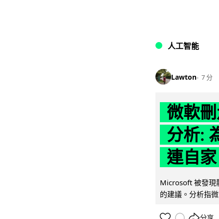
人工智能
Lawton
7 分
微軟刪走
分析: 
連自家 
Microsoft 
的建議。分析指微軟同
分享