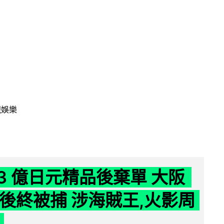
視娛樂
43 億日元精品後棄單 大阪
 年後終被捕 涉海賊王,火影周