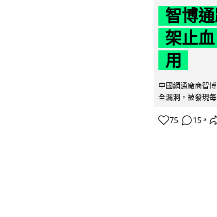
智博通
架止血
用
中國網通廠商智博通電
全漏洞，被發現每 
75
15
↗