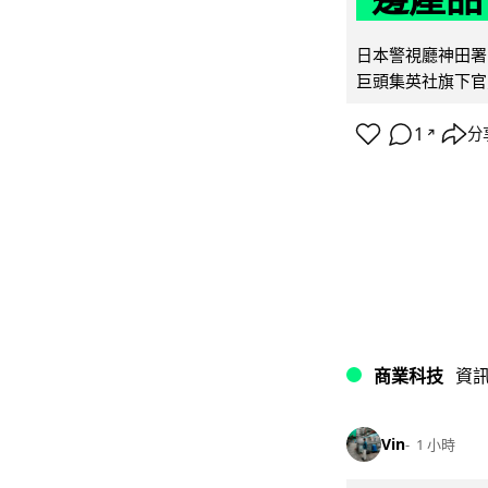
日本警視廳神田署 
巨頭集英社旗下官方網店
1
分
↗
商業科技
資
Vin
1 小時