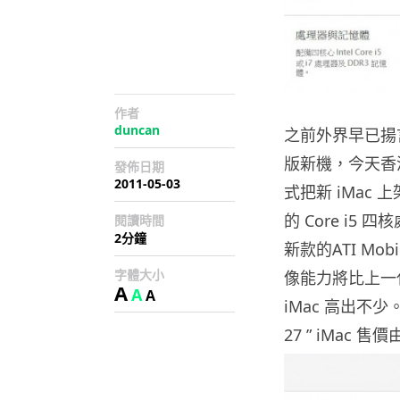
作者
duncan
之前外界早已揚言
版新機，今天香港 A
發佈日期
2011-05-03
式把新 iMac 上架
的 Core i5 
閱讀時間
2分鐘
新款的ATI Mobi
字體大小
像能力將比上一代採用
A
A
A
iMac 高出不少。
27 ” iMac 售價由