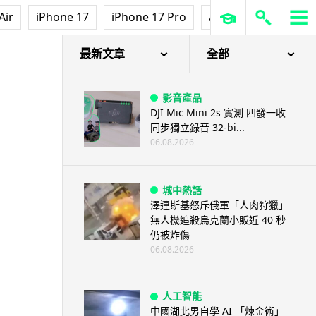
Air
iPhone 17
iPhone 17 Pro
AirPods Pro 3
Ap
最新文章
全部
影音產品
DJI Mic Mini 2s 實測 四發一收
同步獨立錄音 32-bi...
06.08.2026
城中熱話
澤連斯基怒斥俄軍「人肉狩獵」
無人機追殺烏克蘭小販近 40 秒
仍被炸傷
06.08.2026
人工智能
中國湖北男自學 AI 「煉金術」