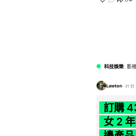
科技娛樂
影
Lawton
31 分
訂購 
女 2
邊產品