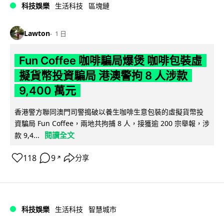
科技娛樂
生活科技
區塊鏈
Lawton
1 日
Fun Coffee 咖啡騙局爆煲 咖啡包裝虛
擬貨幣投資騙局 港澳警拘 8 人涉款
9,400 萬元
香港警方聯同澳門司警搗破以養生咖啡生意包裝的虛擬貨幣投
資騙局 Fun Coffee，兩地共拘捕 8 人，接獲逾 200 宗舉報，涉
閱讀全文
款 9,4...
118
9
分享
↗
科技娛樂
生活科技
智慧城市