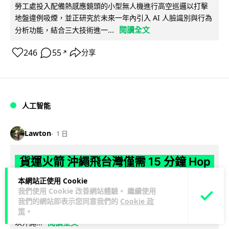
勞工處投入配備熱感應鏡頭的小型無人機進行高空巡邏以打擊
地盤違例吸煙，並正研究於未來一年內引入 AI 人臉識別與行為
閱讀全文
分析功能，結合三大技術進一...
246
55
分享
↗
人工智能
Lawton
1 日
貨運火箭 沖繩飛台灣僅需 15 分鐘 Hop
Aero 將 550 磅貨物運送至 725 公里外
本網站正使用 Cookie
我們使用 Cookie 改善網站體驗。 繼續使用
【真正用火箭送貨】美國初創 Hop Aero 公開自動駕駛貨運火
我們的網站即表示您同意我們的
Cookie 政
箭，聲稱可在 15 分鐘內將 250 公斤物資投送 750 公里外，並
策
。
閱讀全文
以沖繩...