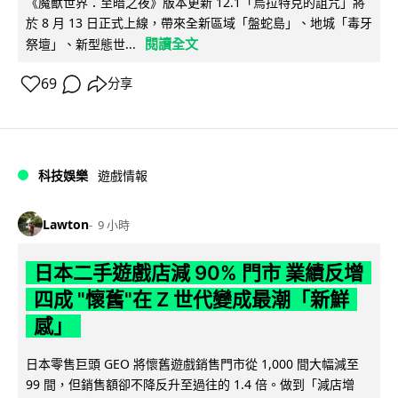
《魔獸世界：至暗之夜》版本更新 12.1「烏拉特克的詛咒」將
於 8 月 13 日正式上線，帶來全新區域「盤蛇島」、地城「毒牙
閱讀全文
祭壇」、新型態世...
69
分享
科技娛樂
遊戲情報
Lawton
9 小時
日本二手遊戲店減 90% 門市 業績反增
四成 "懷舊"在 Z 世代變成最潮「新鮮
感」
日本零售巨頭 GEO 將懷舊遊戲銷售門市從 1,000 間大幅減至
99 間，但銷售額卻不降反升至過往的 1.4 倍。做到「減店增