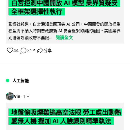
白宮拒測中國開放 AI 模型 業界質疑安
全框架選擇性執行
彭博社報道，白宮通知美國頂尖 AI 公司，中國開發的開放權重
模型將不納入特朗普政府新 AI 安全框架的測試範圍。美國業界
閱讀全文
則聯署呼籲政府不要限...
44
21
分享
↗
人工智能
Vin
1 日
地盤偷吸煙難逃高空法眼 勞工處出動熱
感無人機 擬加 AI 人臉識別精準執法