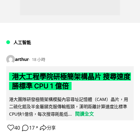
人工智能
arthur
18 小時
港大工程學院研極簡架構晶片 搜尋速度
勝標準 CPU 1 億倍
港大團隊研發極簡架構模擬內容尋址記憶體（CAM）晶片，用
二硫化鉬及半金屬銻克服傳輸瓶頸，漢明距離計算速度比標準
閱讀全文
CPU快1億倍，每次搜尋耗能低...
40
17
分享
↗