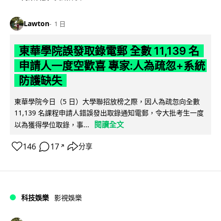
Lawton
1 日
東華學院誤發取錄電郵 全數 11,139 名
申請人一度空歡喜 專家:人為疏忽+系統
防護缺失
東華學院今日（5 日）大學聯招放榜之際，因人為疏忽向全數
11,139 名課程申請人錯誤發出取錄通知電郵，令大批考生一度
閱讀全文
以為獲得學位取錄，事...
146
17
分享
↗
科技娛樂
影視娛樂