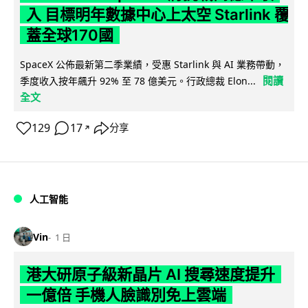
入 目標明年數據中心上太空 Starlink 覆
蓋全球170國
SpaceX 公佈最新第二季業績，受惠 Starlink 與 AI 業務帶動，
閱讀
季度收入按年飆升 92% 至 78 億美元。行政總裁 Elon...
全文
129
17
分享
↗
人工智能
Vin
1 日
港大研原子級新晶片 AI 搜尋速度提升
一億倍 手機人臉識別免上雲端