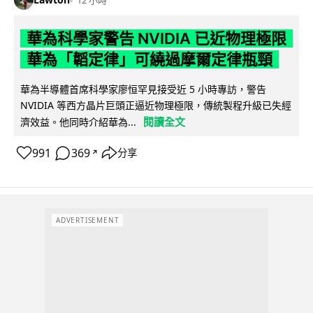
12 小時
華為科學家警告 NVIDIA 已近物理極限
華為「韜定律」可繞過摩爾定律瓶頸
華為半導體首席科學家廖恒罕見接受近 5 小時專訪，警告
NVIDIA 等西方晶片巨頭正逼近物理極限，傳統製程升級已失經
閱讀全文
濟效益。他同時介紹華為...
991
369
分享
↗
ADVERTISEMENT