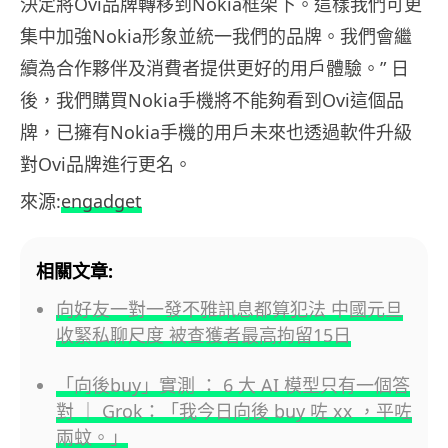
決定將Ovi品牌轉移到Nokia框架下。這樣我們可更
集中加強Nokia形象並統一我們的品牌。我們會繼
續為合作夥伴及消費者提供更好的用戶體驗。” 日
後，我們購買Nokia手機將不能夠看到Ovi這個品
牌，已擁有Nokia手機的用戶未來也透過軟件升級
對Ovi品牌進行更名。
來源:
engadget
相關文章:
向好友一對一發不雅訊息都算犯法 中國元旦
收緊私聊尺度 被查獲者最高拘留15日
「向後buy」實測 ： 6 大 AI 模型只有一個答
對 ｜ Grok：「我今日向後 buy 咗 xx ，平咗
兩蚊。」