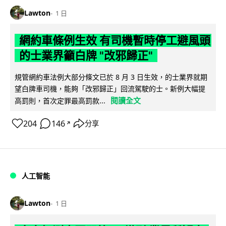
Lawton
1 日
網約車條例生效 有司機暫時停工避風頭
的士業界籲白牌 "改邪歸正"
規管網約車法例大部分條文已於 8 月 3 日生效，的士業界就期
望白牌車司機，能夠「改邪歸正」回流駕駛的士。新例大幅提
閱讀全文
高罰則，首次定罪最高罰款...
204
146
分享
↗
人工智能
Lawton
1 日