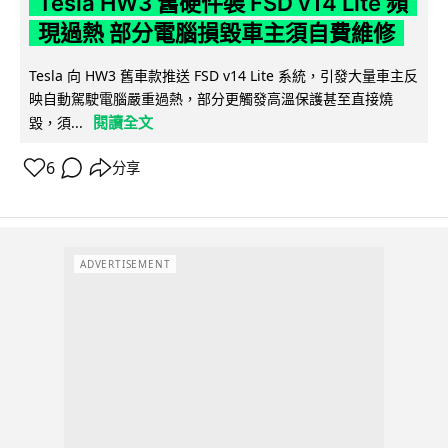
Tesla HW3 舊硬件裝 FSD v14 Lite 頻
現過熱 部分電腦損毀車主須自費維修
Tesla 向 HW3 舊車款推送 FSD v14 Lite 系統，引發大量車主反
映自動駕駛電腦嚴重過熱，部分更觸發高溫保護甚至直接燒
閱讀全文
毀，須...
6
分享
ADVERTISEMENT