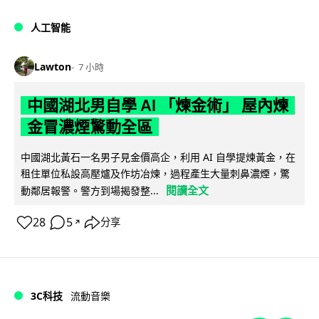
人工智能
Lawton
7 小時
中國湖北男自學 AI 「煉金術」 屋內煉
金冒濃煙驚動全區
中國湖北黃石一名男子見金價高企，利用 AI 自學提煉黃金，在
租住單位私設高壓爐及作坊冶煉，過程產生大量刺鼻濃煙，驚
閱讀全文
動鄰居報警。警方到場揭發整...
28
5
分享
↗
3C科技
流動音樂