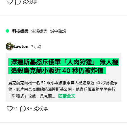
分享
科技娛樂
生活娛樂
城中熱話
Lawton
7 小時
澤連斯基怒斥俄軍「人肉狩獵」 無人機
追殺烏克蘭小販近 40 秒仍被炸傷
烏克蘭克爾松一名 52 歲小販被俄軍無人機追擊近 40 秒後被炸
傷，影片由烏克蘭總統澤連斯基公開。他直斥俄軍對平民進行
閱讀全文
「狩獵式」攻擊，烏克蘭...
21
3
分享
↗