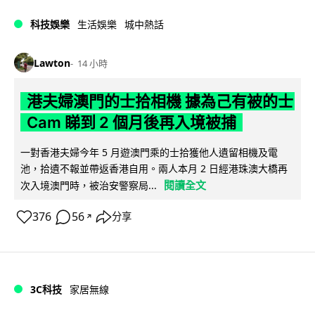
科技娛樂
生活娛樂
城中熱話
Lawton
14 小時
港夫婦澳門的士拾相機 據為己有被的士
Cam 睇到 2 個月後再入境被捕
一對香港夫婦今年 5 月遊澳門乘的士拾獲他人遺留相機及電
池，拾遺不報並帶返香港自用。兩人本月 2 日經港珠澳大橋再
閱讀全文
次入境澳門時，被治安警察局...
376
56
分享
↗
3C科技
家居無線