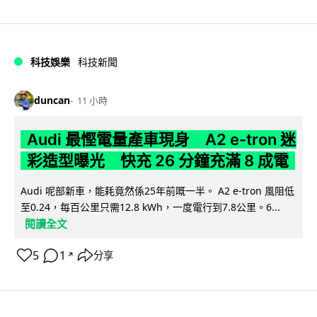
科技娛樂
科技新聞
duncan
11 小時
Audi 最慳電量產車現身 A2 e-tron 迷
彩造型曝光 快充 26 分鐘充滿 8 成電
Audi 呢部新車，能耗竟然係25年前嘅一半。 A2 e-tron 風阻低
至0.24，每百公里只需12.8 kWh，一度電行到7.8公里。6...
閱讀全文
5
1
分享
↗