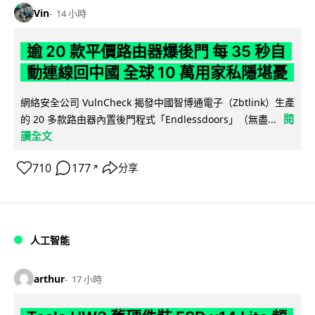
Vin
14 小時
逾 20 款平價路由器爆後門 每 35 秒自
動連線回中國 全球 10 萬用家私隱堪憂
網絡安全公司 VulnCheck 揭發中國智博通電子（Zbtlink）生產
閱
的 20 多款路由器內置後門程式「Endlessdoors」（無盡...
讀全文
710
177
分享
↗
人工智能
arthur
17 小時