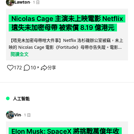
Lawton
1 日
Nicolas Cage 主演未上映電影 Netflix
遺失未加密母帶 被索償 8.19 億港元
【唔見未加密母帶咁大件事】Netflix 洛杉磯辦公室被竊，未上
映的 Nicolas Cage 電影《Fortitude》母帶亦告失蹤。電影...
閱讀全文
172
10
分享
↗
人工智能
Vin
1 日
Elon Musk: SpaceX 將挑戰萬億年收