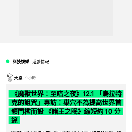
科技娛樂
遊戲情報
天恩
9 小時
《魔獸世界：至暗之夜》12.1 「烏拉特
克的詛咒」專訪：巢穴不為提高世界首
領門檻而設 《諸王之眠》縮短約 10 分
鐘