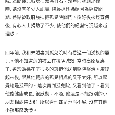
院, 這間孤兒戲現在頗為有名。幾年前我到那裡
時, 還沒有多少人認識, 院長達珍媽媽因為經費問
題, 差點被政府強迫把孤兒院關門。還好後來經宣傳
後, 有心人士捐助了不少, 使他們的經營情況越來越
理想。
四年前, 我和未婚妻到孤兒院時有看過一個漢族的嬰
兒。他不知道怎的被丟在拉薩城效, 當時高原反應
了, 達珍媽媽花了很多的錢把他送到醫院醫治。康復
起來後, 跟其他藏族的孤兒相處的又不太好, 所以感
覺總是孤單的。這次再到孤兒院, 又看到他了。看到
他能健康成長, 很感動。不過, 他還是不能跟別的小
朋友相處得太好, 所以看他都是愁眉不展, 沒有其他
小孩那麼活潑。