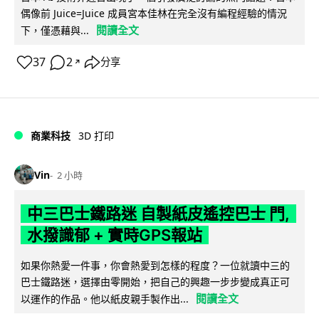
偶像前 Juice=Juice 成員宮本佳林在完全沒有編程經驗的情況
閱讀全文
下，僅憑藉與...
37
2
分享
↗
商業科技
3D 打印
Vin
2 小時
中三巴士鐵路迷 自製紙皮遙控巴士 門,
水撥識郁 + 實時GPS報站
如果你熱愛一件事，你會熱愛到怎樣的程度？一位就讀中三的
巴士鐵路迷，選擇由零開始，把自己的興趣一步步變成真正可
閱讀全文
以運作的作品。他以紙皮親手製作出...