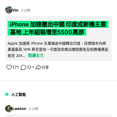
Vin
3 小時
iPhone 加速撤出中國 印度成新機主要
基地 上年組裝增至5500萬部
Apple 加速將 iPhone 生產線由中國轉往印度，目標兩年內將
產量最高 50% 移至當地。印度政府推出關稅豁免及稅務優惠延
閱讀全文
長至 204...
171
72
分享
↗
人工智能
Lawton
5 小時