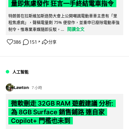
量即焦慮發作 狂言一手終結電車指令
特朗普在拉斯維加斯造勢大會上公開嘲諷電動車車主患有「里
程焦慮病」，聲稱電量剩 75% 便發作，並重申已廢除電動車強
閱讀全文
制令。惟專業車媒隨即反駁，...
386
151
分享
↗
人工智能
Lawton
7 小時
微軟刪走 32GB RAM 遊戲建議 分析:
為 8GB Surface 銷售鋪路 連自家
Copilot+ 門檻也未到