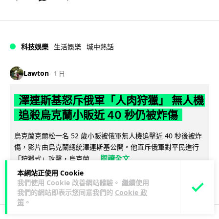
科技娛樂
生活娛樂
城中熱話
Lawton
1 日
澤連斯基怒斥俄軍「人肉狩獵」 無人機
追殺烏克蘭小販近 40 秒仍被炸傷
烏克蘭克爾松一名 52 歲小販被俄軍無人機追擊近 40 秒後被炸
傷，影片由烏克蘭總統澤連斯基公開。他直斥俄軍對平民進行
閱讀全文
「狩獵式」攻擊，烏克蘭...
本網站正使用 Cookie
102
36
分享
↗
我們使用 Cookie 改善網站體驗。 繼續使用
我們的網站即表示您同意我們的
Cookie 政
策
。