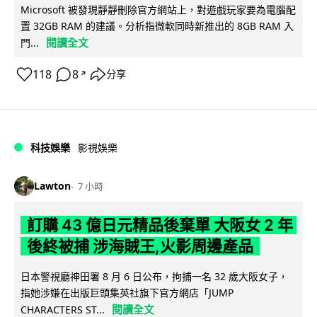
Microsoft 被發現靜靜刪除官方網站上，對遊戲玩家要為電腦配
置 32GB RAM 的建議。分析指微軟同時新推出的 8GB RAM 入
閱讀全文
門...
118
8
分享
↗
科技娛樂
影視娛樂
Lawton
7 小時
訂購 43 億日元精品後棄單 大阪女 2 年
後終被捕 涉海賊王,火影周邊產品
日本警視廳神田署 8 月 6 日公布，拘捕一名 32 歲大阪女子，
指她涉嫌在出版巨頭集英社旗下官方網店「JUMP
閱讀全文
CHARACTERS ST...