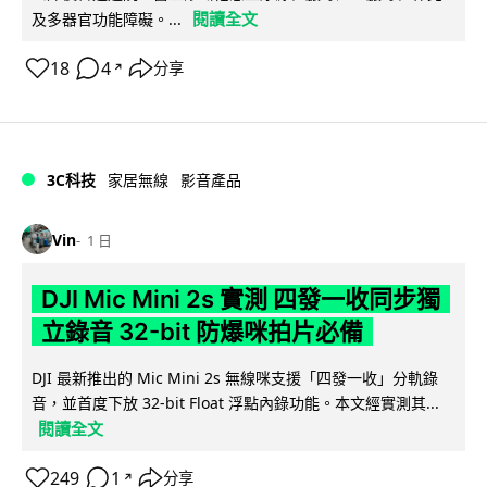
閱讀全文
及多器官功能障礙。...
18
4
分享
↗
3C科技
家居無線
影音產品
Vin
1 日
DJI Mic Mini 2s 實測 四發一收同步獨
立錄音 32-bit 防爆咪拍片必備
DJI 最新推出的 Mic Mini 2s 無線咪支援「四發一收」分軌錄
音，並首度下放 32-bit Float 浮點內錄功能。本文經實測其...
閱讀全文
249
1
分享
↗