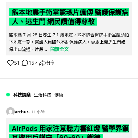
熊本地震手術室驚魂片瘋傳 醫護保護病
人、逃生門 網民讚值得尊敬
熊本縣 7 月 28 日發生 7.1 級地震，熊本綜合醫院手術室鏡頭拍
下地震一刻，醫護人員臨危不亂保護病人，更馬上開逃生門確
閱讀全文
保出口流通。片段...
51
15
分享
↗
科技娛樂
生活科技
健康
arthur
11 小時
AirPods 用家注意聽力響紅燈 醫學界籲
耳機用戶謹守「60-60」鐵律