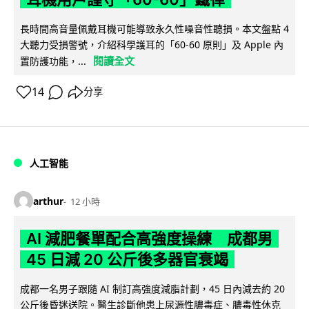
長時間高音量佩戴耳機可能導致永久性噪音性聽損。本文盤點 4
大聽力受損警號，介紹科學護耳的「60-60 原則」及 Apple 內
閱讀全文
置防護功能，...
14
分享
人工智能
arthur
12 小時
AI 減肥餐單配合高強度操練 成都男
45 日減 20 公斤後多器官衰竭
成都一名男子跟隨 AI 制訂高強度減脂計劃，45 日內減去約 20
公斤後昏迷送院。醫生診斷他患上尿源性膿毒症、膿毒性休克