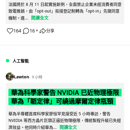
法國將於 8 月 11 日起實施新例，全面禁止企業未經消費者同意
致電推銷，由「opt-out」拒接登記制轉為「opt-in」先徵同意
閱讀全文
機制。違...
164
16
分享
↗
人工智能
Lawton
9 小時
華為科學家警告 NVIDIA 已近物理極限
華為「韜定律」可繞過摩爾定律瓶頸
華為半導體首席科學家廖恒罕見接受近 5 小時專訪，警告
NVIDIA 等西方晶片巨頭正逼近物理極限，傳統製程升級已失經
閱讀全文
濟效益。他同時介紹華為...