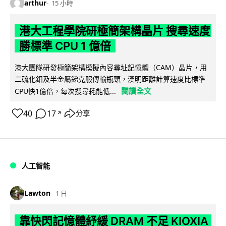
arthur
15 小時
港大工程學院研極簡架構晶片 搜尋速度
勝標準 CPU 1 億倍
港大團隊研發極簡架構模擬內容尋址記憶體（CAM）晶片，用
二硫化鉬及半金屬銻克服傳輸瓶頸，漢明距離計算速度比標準
閱讀全文
CPU快1億倍，每次搜尋耗能低...
40
17
分享
↗
人工智能
Lawton
1 日
靠快閃記憶體紓緩 DRAM 不足 KIOXIA