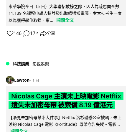
東華學院今日（5 日）大學聯招放榜之際，因人為疏忽向全數
11,139 名課程申請人錯誤發出取錄通知電郵，令大批考生一度
閱讀全文
以為獲得學位取錄，事...
146
17
分享
↗
科技娛樂
影視娛樂
Lawton
1 日
Nicolas Cage 主演未上映電影 Netflix
遺失未加密母帶 被索償 8.19 億港元
【唔見未加密母帶咁大件事】Netflix 洛杉磯辦公室被竊，未上
映的 Nicolas Cage 電影《Fortitude》母帶亦告失蹤。電影...
閱讀全文