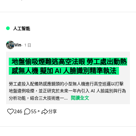
人工智能
Vin
1 日
地盤偷吸煙難逃高空法眼 勞工處出動熱
感無人機 擬加 AI 人臉識別精準執法
勞工處投入配備熱感應鏡頭的小型無人機進行高空巡邏以打擊
地盤違例吸煙，並正研究於未來一年內引入 AI 人臉識別與行為
閱讀全文
分析功能，結合三大技術進一...
246
55
分享
↗