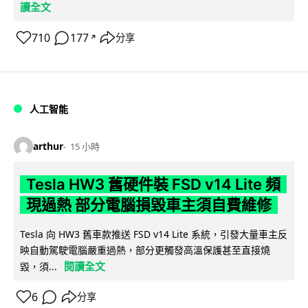
讀全文
710
177
分享
↗
人工智能
arthur
15 小時
Tesla HW3 舊硬件裝 FSD v14 Lite 頻
現過熱 部分電腦損毀車主須自費維修
Tesla 向 HW3 舊車款推送 FSD v14 Lite 系統，引發大量車主反
映自動駕駛電腦嚴重過熱，部分更觸發高溫保護甚至直接燒
閱讀全文
毀，須...
6
分享