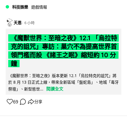
科技娛樂
遊戲情報
天恩
6 小時
《魔獸世界：至暗之夜》12.1 「烏拉特
克的詛咒」專訪：巢穴不為提高世界首
領門檻而設 《諸王之眠》縮短約 10 分
鐘
《魔獸世界：至暗之夜》版本更新 12.1「烏拉特克的詛咒」將
於 8 月 13 日正式上線，帶來全新區域「盤蛇島」、地城「毒牙
閱讀全文
祭壇」、新型態世...
69
分享