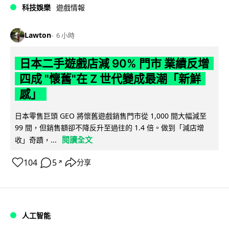
科技娛樂
遊戲情報
Lawton
6 小時
日本二手遊戲店減 90% 門市 業績反增
四成 "懷舊"在 Z 世代變成最潮「新鮮
感」
日本零售巨頭 GEO 將懷舊遊戲銷售門市從 1,000 間大幅減至
99 間，但銷售額卻不降反升至過往的 1.4 倍。做到「減店增
閱讀全文
收」奇蹟，...
104
5
分享
↗
人工智能