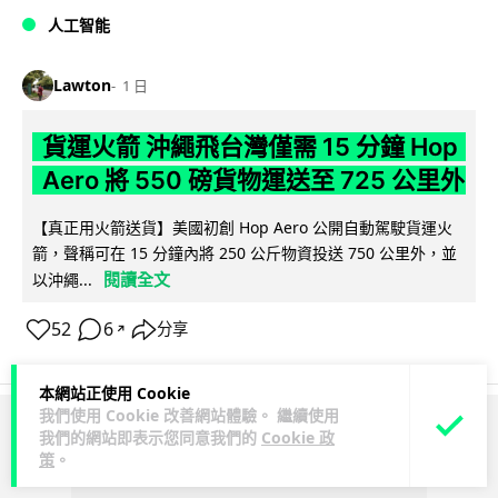
人工智能
Lawton
1 日
貨運火箭 沖繩飛台灣僅需 15 分鐘 Hop
Aero 將 550 磅貨物運送至 725 公里外
【真正用火箭送貨】美國初創 Hop Aero 公開自動駕駛貨運火
箭，聲稱可在 15 分鐘內將 250 公斤物資投送 750 公里外，並
閱讀全文
以沖繩...
52
6
分享
↗
本網站正使用 Cookie
我們使用 Cookie 改善網站體驗。 繼續使用
我們的網站即表示您同意我們的
Cookie 政
ADVERTISEMENT
策
。