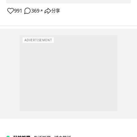
991
369
分享
↗
ADVERTISEMENT