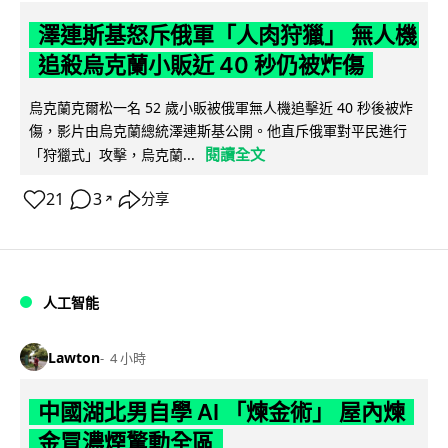
澤連斯基怒斥俄軍「人肉狩獵」 無人機
追殺烏克蘭小販近 40 秒仍被炸傷
烏克蘭克爾松一名 52 歲小販被俄軍無人機追擊近 40 秒後被炸
傷，影片由烏克蘭總統澤連斯基公開。他直斥俄軍對平民進行
閱讀全文
「狩獵式」攻擊，烏克蘭...
21
3
分享
↗
人工智能
Lawton
4 小時
中國湖北男自學 AI 「煉金術」 屋內煉
金冒濃煙驚動全區