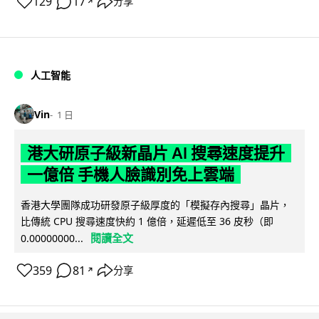
129
17
分享
↗
人工智能
Vin
1 日
港大研原子級新晶片 AI 搜尋速度提升
一億倍 手機人臉識別免上雲端
香港大學團隊成功研發原子級厚度的「模擬存內搜尋」晶片，
比傳統 CPU 搜尋速度快約 1 億倍，延遲低至 36 皮秒（即
閱讀全文
0.00000000...
359
81
分享
↗