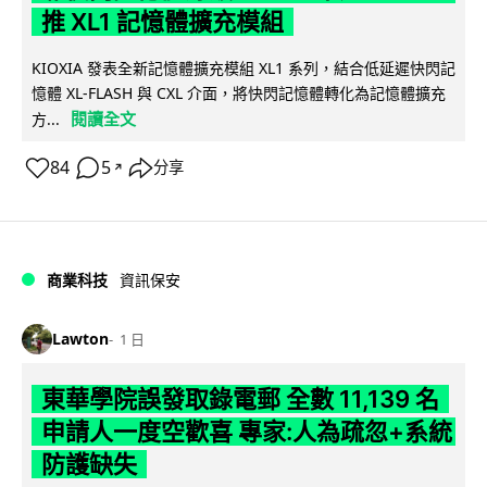
推 XL1 記憶體擴充模組
KIOXIA 發表全新記憶體擴充模組 XL1 系列，結合低延遲快閃記
憶體 XL-FLASH 與 CXL 介面，將快閃記憶體轉化為記憶體擴充
閱讀全文
方...
84
5
分享
↗
商業科技
資訊保安
Lawton
1 日
東華學院誤發取錄電郵 全數 11,139 名
申請人一度空歡喜 專家:人為疏忽+系統
防護缺失