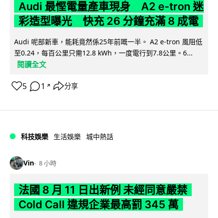
Audi 最慳電量產車現身 A2 e-tron 迷
彩造型曝光 快充 26 分鐘充滿 8 成電
Audi 呢部新車，能耗竟然係25年前嘅一半。 A2 e-tron 風阻低
至0.24，每百公里只需12.8 kWh，一度電行到7.8公里。6...
閱讀全文
5
1
分享
↗
科技娛樂
生活娛樂
城中熱話
Vin
8 小時
法國 8 月 11 日出新例 未經同意嚴禁
Cold Call 違規企業最高罰 345 萬