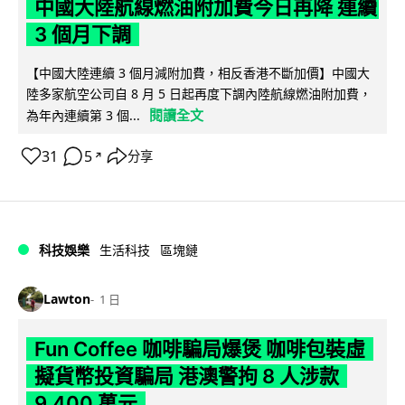
中國大陸航線燃油附加費今日再降 連續
3 個月下調
【中國大陸連續 3 個月減附加費，相反香港不斷加價】中國大
陸多家航空公司自 8 月 5 日起再度下調內陸航線燃油附加費，
閱讀全文
為年內連續第 3 個...
31
5
分享
↗
科技娛樂
生活科技
區塊鏈
Lawton
1 日
Fun Coffee 咖啡騙局爆煲 咖啡包裝虛
擬貨幣投資騙局 港澳警拘 8 人涉款
9,400 萬元