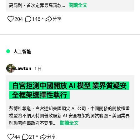
閱讀全文
高罰則，首次定罪最高罰款...
204
146
分享
↗
人工智能
Lawton
1 日
白宮拒測中國開放 AI 模型 業界質疑安
全框架選擇性執行
彭博社報道，白宮通知美國頂尖 AI 公司，中國開發的開放權重
模型將不納入特朗普政府新 AI 安全框架的測試範圍。美國業界
閱讀全文
則聯署呼籲政府不要限...
44
21
分享
↗