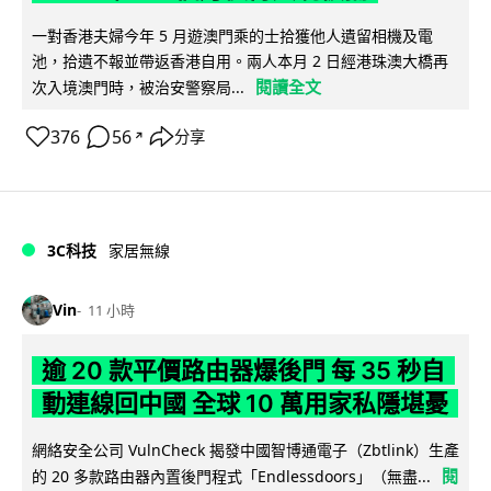
一對香港夫婦今年 5 月遊澳門乘的士拾獲他人遺留相機及電
池，拾遺不報並帶返香港自用。兩人本月 2 日經港珠澳大橋再
閱讀全文
次入境澳門時，被治安警察局...
376
56
分享
↗
3C科技
家居無線
Vin
11 小時
逾 20 款平價路由器爆後門 每 35 秒自
動連線回中國 全球 10 萬用家私隱堪憂
網絡安全公司 VulnCheck 揭發中國智博通電子（Zbtlink）生產
閱
的 20 多款路由器內置後門程式「Endlessdoors」（無盡...