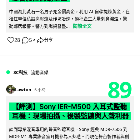
中國湖北黃石一名男子見金價高企，利用 AI 自學提煉黃金，在
租住單位私設高壓爐及作坊冶煉，過程產生大量刺鼻濃煙，驚
閱讀全文
動鄰居報警。警方到場揭發整...
28
5
分享
↗
3C科技
流動音樂
89
Lawton
6 小時
【評測】Sony IER-M500 入耳式監聽
耳機：現場拍攝、後製監聽與人聲利器
談到專業混音專用的聲音監聽耳機，Sony 經典 MDR-7506 到
MDR-M1 專業錄音室耳機都為人熟悉。而現在舞台製作者與創