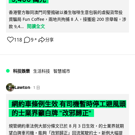
香港警方聯同澳門司警搗破以養生咖啡生意包裝的虛擬貨幣投
資騙局 Fun Coffee，兩地共拘捕 8 人，接獲逾 200 宗舉報，涉
閱讀全文
款 9,4...
118
9
分享
↗
科技娛樂
生活科技
智慧城市
Lawton
1 日
網約車條例生效 有司機暫時停工避風頭
的士業界籲白牌 "改邪歸正"
規管網約車法例大部分條文已於 8 月 3 日生效，的士業界就期
望白牌車司機，能夠「改邪歸正」回流駕駛的士。新例大幅提