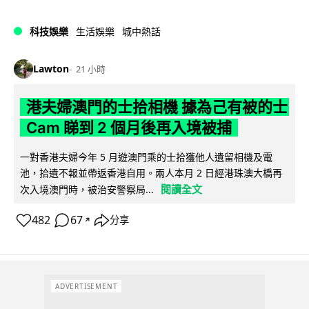
科技娛樂
生活娛樂
城中熱話
Lawton
21 小時
港夫婦澳門的士拾相機 據為己有被的士
Cam 睇到 2 個月後再入境被捕
一對香港夫婦今年 5 月遊澳門乘的士拾獲他人遺留相機及電
池，拾遺不報並帶返香港自用。兩人本月 2 日經港珠澳大橋再
閱讀全文
次入境澳門時，被治安警察局...
482
67
分享
↗
ADVERTISEMENT