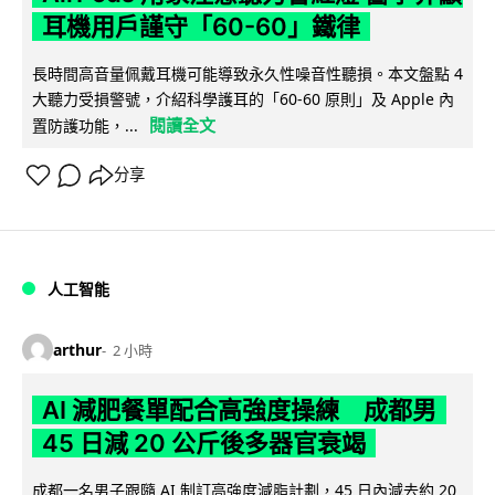
耳機用戶謹守「60-60」鐵律
長時間高音量佩戴耳機可能導致永久性噪音性聽損。本文盤點 4
大聽力受損警號，介紹科學護耳的「60-60 原則」及 Apple 內
閱讀全文
置防護功能，...
分享
人工智能
arthur
2 小時
AI 減肥餐單配合高強度操練 成都男
45 日減 20 公斤後多器官衰竭
成都一名男子跟隨 AI 制訂高強度減脂計劃，45 日內減去約 20