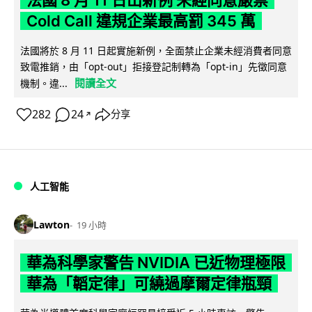
法國 8 月 11 日出新例 未經同意嚴禁
Cold Call 違規企業最高罰 345 萬
法國將於 8 月 11 日起實施新例，全面禁止企業未經消費者同意
致電推銷，由「opt-out」拒接登記制轉為「opt-in」先徵同意
閱讀全文
機制。違...
282
24
分享
↗
人工智能
Lawton
19 小時
華為科學家警告 NVIDIA 已近物理極限
華為「韜定律」可繞過摩爾定律瓶頸