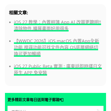
相關文章:
iOS 27 教學：內置相簿 App AI 改圖更聰明!!
清除物件,擴展畫面好用得多
【WWDC 2026】iOS,macOS 內置App全新
功能 搜尋功能可找文件內容 OS底層網絡切
換可更加暢順
iOS 27 Public Beta 實測 : 廣東話即時譯日文
原生 APP 免安裝
📮
更多精彩文章每日送到電子郵箱