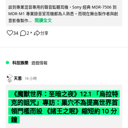
談到專業混音專用的聲音監聽耳機，Sony 經典 MDR-7506 到
MDR-M1 專業錄音室耳機都為人熟悉。而現在舞台製作者與創
閱讀全文
意影像製作...
34
2
分享
↗
科技娛樂
遊戲情報
天恩
16 小時
《魔獸世界：至暗之夜》12.1 「烏拉特
克的詛咒」專訪：巢穴不為提高世界首
領門檻而設 《諸王之眠》縮短約 10 分
鐘