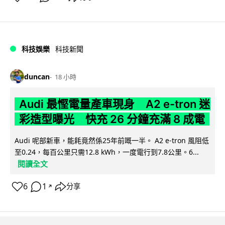
科技娛樂
科技新聞
duncan
18 小時
Audi 最慳電量產車現身 A2 e-tron 迷
彩造型曝光 快充 26 分鐘充滿 8 成電
Audi 呢部新車，能耗竟然係25年前嘅一半。 A2 e-tron 風阻低
至0.24，每百公里只需12.8 kWh，一度電行到7.8公里。6...
閱讀全文
6
1
分享
↗