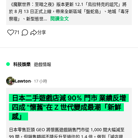
《魔獸世界：至暗之夜》版本更新 12.1「烏拉特克的詛咒」將
於 8 月 13 日正式上線，帶來全新區域「盤蛇島」、地城「毒牙
閱讀全文
祭壇」、新型態世...
71
分享
科技娛樂
遊戲情報
Lawton
17 小時
日本二手遊戲店減 90% 門市 業績反增
四成 "懷舊"在 Z 世代變成最潮「新鮮
感」
日本零售巨頭 GEO 將懷舊遊戲銷售門市從 1,000 間大幅減至
99 間，但銷售額卻不降反升至過往的 1.4 倍。做到「減店增