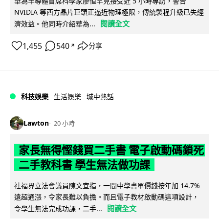
華為半導體首席科學家廖恒罕見接受近 5 小時專訪，警告
NVIDIA 等西方晶片巨頭正逼近物理極限，傳統製程升級已失經
閱讀全文
濟效益。他同時介紹華為...
1,455
540
分享
↗
科技娛樂
生活娛樂
城中熱話
Lawton
20 小時
家長無得慳錢買二手書 電子啟動碼鎖死
二手教科書 學生無法做功課
社福界立法會議員陳文宜指，一間中學書單價錢按年加 14.7%
遠超通漲，令家長難以負擔。而且電子教材啟動碼這項設計，
閱讀全文
令學生無法完成功課，二手...