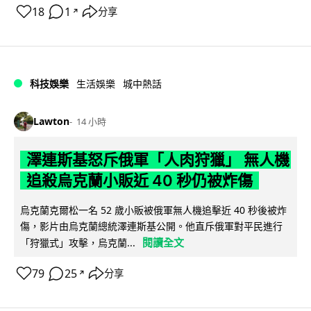
18
1
分享
↗
科技娛樂
生活娛樂
城中熱話
Lawton
14 小時
澤連斯基怒斥俄軍「人肉狩獵」 無人機
追殺烏克蘭小販近 40 秒仍被炸傷
烏克蘭克爾松一名 52 歲小販被俄軍無人機追擊近 40 秒後被炸
傷，影片由烏克蘭總統澤連斯基公開。他直斥俄軍對平民進行
閱讀全文
「狩獵式」攻擊，烏克蘭...
79
25
分享
↗