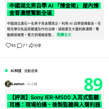
中國湖北男自學 AI 「煉金術」 屋內煉
金冒濃煙驚動全區
中國湖北黃石一名男子見金價高企，利用 AI 自學提煉黃金，在
租住單位私設高壓爐及作坊冶煉，過程產生大量刺鼻濃煙，驚
閱讀全文
動鄰居報警。警方到場揭發整...
93
7
分享
↗
3C科技
流動音樂
89
Lawton
16 小時
【評測】Sony IER-M500 入耳式監聽
耳機：現場拍攝、後製監聽與人聲利器