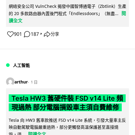
網絡安全公司 VulnCheck 揭發中國智博通電子（Zbtlink）生產
閱
的 20 多款路由器內置後門程式「Endlessdoors」（無盡...
讀全文
901
187
分享
↗
人工智能
arthur
1 日
Tesla HW3 舊硬件裝 FSD v14 Lite 頻
現過熱 部分電腦損毀車主須自費維修
Tesla 向 HW3 舊車款推送 FSD v14 Lite 系統，引發大量車主反
映自動駕駛電腦嚴重過熱，部分更觸發高溫保護甚至直接燒
閱讀全文
毀，須...