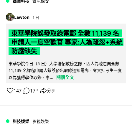
商業科技
資訊保安
Lawton
1 日
東華學院誤發取錄電郵 全數 11,139 名
申請人一度空歡喜 專家:人為疏忽+系統
防護缺失
東華學院今日（5 日）大學聯招放榜之際，因人為疏忽向全數
11,139 名課程申請人錯誤發出取錄通知電郵，令大批考生一度
閱讀全文
以為獲得學位取錄，事...
147
17
分享
↗
科技娛樂
影視娛樂