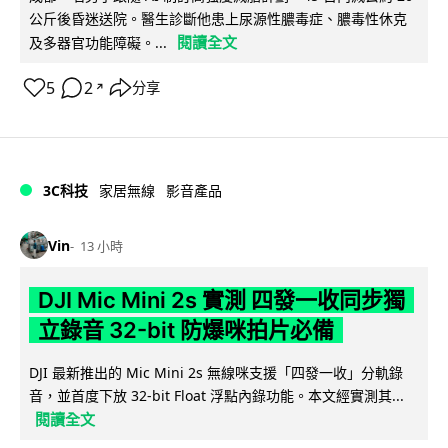
公斤後昏迷送院。醫生診斷他患上尿源性膿毒症、膿毒性休克
閱讀全文
及多器官功能障礙。...
5
2
分享
↗
3C科技
家居無線
影音產品
Vin
13 小時
DJI Mic Mini 2s 實測 四發一收同步獨
立錄音 32-bit 防爆咪拍片必備
DJI 最新推出的 Mic Mini 2s 無線咪支援「四發一收」分軌錄
音，並首度下放 32-bit Float 浮點內錄功能。本文經實測其...
閱讀全文