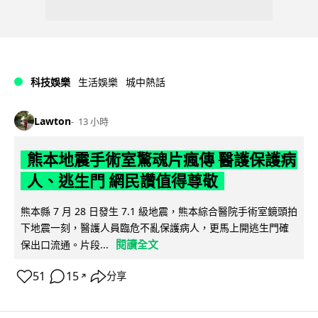
科技娛樂
生活娛樂
城中熱話
Lawton
13 小時
熊本地震手術室驚魂片瘋傳 醫護保護病
人、逃生門 網民讚值得尊敬
熊本縣 7 月 28 日發生 7.1 級地震，熊本綜合醫院手術室鏡頭拍
下地震一刻，醫護人員臨危不亂保護病人，更馬上開逃生門確
閱讀全文
保出口流通。片段...
51
15
分享
↗