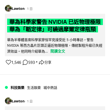
Lawton
1 日
華為科學家警告 NVIDIA 已近物理極限
華為「韜定律」可繞過摩爾定律瓶頸
華為半導體首席科學家廖恒罕見接受近 5 小時專訪，警告
NVIDIA 等西方晶片巨頭正逼近物理極限，傳統製程升級已失經
閱讀全文
濟效益。他同時介紹華為...
1,546
593
分享
↗
科技娛樂
生活娛樂
城中熱話
Lawton
1 日