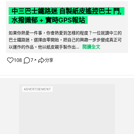
中三巴士鐵路迷 自製紙皮遙控巴士 門,
水撥識郁 + 實時GPS報站
如果你熱愛一件事，你會熱愛到怎樣的程度？一位就讀中三的
巴士鐵路迷，選擇由零開始，把自己的興趣一步步變成真正可
閱讀全文
以運作的作品。他以紙皮親手製作出...
108
7
分享
↗
ADVERTISEMENT