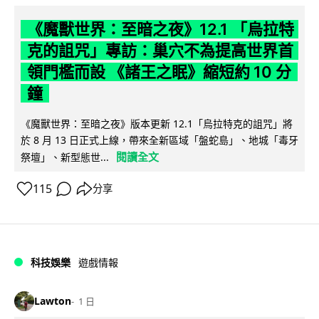
《魔獸世界：至暗之夜》12.1 「烏拉特
克的詛咒」專訪：巢穴不為提高世界首
領門檻而設 《諸王之眠》縮短約 10 分
鐘
《魔獸世界：至暗之夜》版本更新 12.1「烏拉特克的詛咒」將
於 8 月 13 日正式上線，帶來全新區域「盤蛇島」、地城「毒牙
閱讀全文
祭壇」、新型態世...
115
分享
科技娛樂
遊戲情報
Lawton
1 日