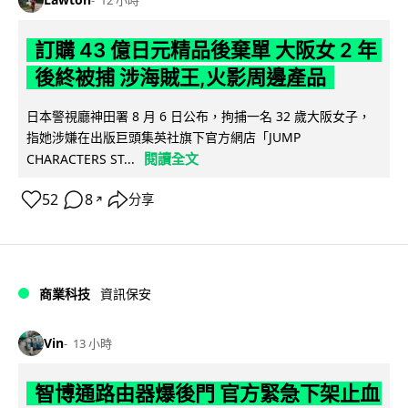
12 小時
訂購 43 億日元精品後棄單 大阪女 2 年
後終被捕 涉海賊王,火影周邊產品
日本警視廳神田署 8 月 6 日公布，拘捕一名 32 歲大阪女子，
指她涉嫌在出版巨頭集英社旗下官方網店「JUMP
閱讀全文
CHARACTERS ST...
52
8
分享
↗
商業科技
資訊保安
Vin
13 小時
智博通路由器爆後門 官方緊急下架止血