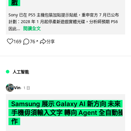
戲
Sony 已在 PS5 主機包裝加貼提示貼紙，重申官方 7 月已公布
計劃：2028 年 1 月起停產新遊戲實體光碟。分析師預期 PS6
閱讀全文
因此...
169
76
分享
↗
人工智能
Vin
1 日
Samsung 展示 Galaxy AI 新方向 未來
手機毋須輸入文字 轉向 Agent 全自動操
作