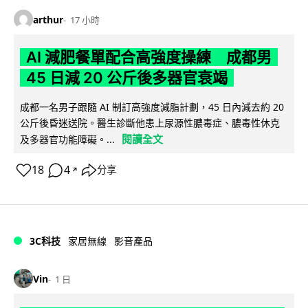
arthur
17 小時
AI 減肥餐單配合高強度操練 成都男
45 日減 20 公斤後多器官衰竭
成都一名男子跟隨 AI 制訂高強度減脂計劃，45 日內減去約 20
公斤後昏迷送院。醫生診斷他患上尿源性膿毒症、膿毒性休克
閱讀全文
及多器官功能障礙。...
18
4
分享
↗
3C科技
家居無線
影音產品
Vin
1 日