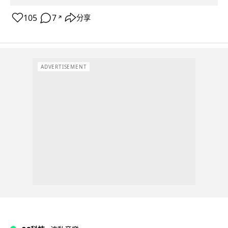
105
7
分享
↗
ADVERTISEMENT