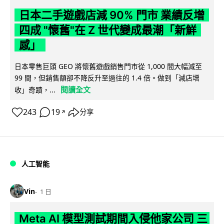
日本二手遊戲店減 90% 門市 業績反增
四成 "懷舊"在 Z 世代變成最潮「新鮮
感」
日本零售巨頭 GEO 將懷舊遊戲銷售門市從 1,000 間大幅減至
99 間，但銷售額卻不降反升至過往的 1.4 倍。做到「減店增
閱讀全文
收」奇蹟，...
243
19
分享
↗
人工智能
Vin
1 日
Meta AI 模型測試期間入侵他家公司 三