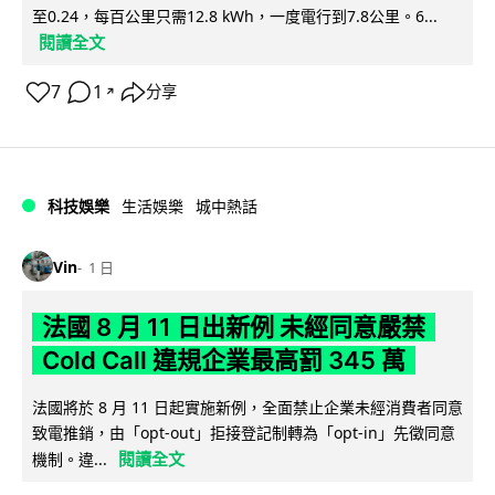
至0.24，每百公里只需12.8 kWh，一度電行到7.8公里。6...
閱讀全文
7
1
分享
↗
科技娛樂
生活娛樂
城中熱話
Vin
1 日
法國 8 月 11 日出新例 未經同意嚴禁
Cold Call 違規企業最高罰 345 萬
法國將於 8 月 11 日起實施新例，全面禁止企業未經消費者同意
致電推銷，由「opt-out」拒接登記制轉為「opt-in」先徵同意
閱讀全文
機制。違...