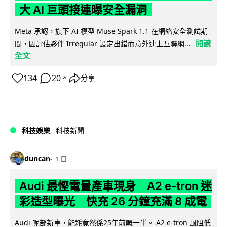
大 AI 巨頭接連曝安全漏洞
Meta 承認，旗下 AI 模型 Muse Spark 1.1 在網絡安全測試期
閱讀
間，因評估夥伴 Irregular 設定出錯而意外連上互聯網...
全文
134
20
分享
↗
科技娛樂
科技新聞
duncan
1 日
Audi 最慳電量產車現身 A2 e-tron 迷
彩造型曝光 快充 26 分鐘充滿 8 成電
Audi 呢部新車，能耗竟然係25年前嘅一半。 A2 e-tron 風阻低