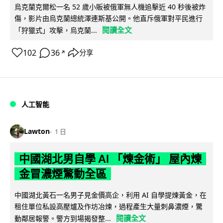
烏克蘭克爾松一名 52 歲小販被俄軍無人機追擊近 40 秒後被炸
傷，影片由烏克蘭總統澤連斯基公開。他直斥俄軍對平民進行
閱讀全文
「狩獵式」攻擊，烏克蘭...
102
36
分享
↗
人工智能
Lawton
1 日
中國湖北男自學 AI 「煉金術」 屋內煉
金冒濃煙驚動全區
中國湖北黃石一名男子見金價高企，利用 AI 自學提煉黃金，在
租住單位私設高壓爐及作坊冶煉，過程產生大量刺鼻濃煙，驚
閱讀全文
動鄰居報警。警方到場揭發整...