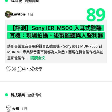
3C科技
流動音樂
89
Lawton
1 日
【評測】Sony IER-M500 入耳式監聽
耳機：現場拍攝、後製監聽與人聲利器
談到專業混音專用的聲音監聽耳機，Sony 經典 MDR-7506 到
MDR-M1 專業錄音室耳機都為人熟悉。而現在舞台製作者與創
閱讀全文
意影像製作...
36
4
分享
↗
科技娛樂
遊戲情報
天恩
1 日