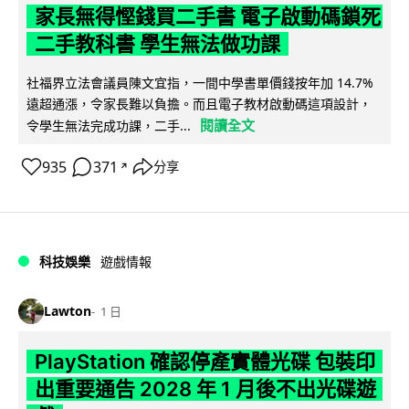
家長無得慳錢買二手書 電子啟動碼鎖死
二手教科書 學生無法做功課
社福界立法會議員陳文宜指，一間中學書單價錢按年加 14.7%
遠超通漲，令家長難以負擔。而且電子教材啟動碼這項設計，
閱讀全文
令學生無法完成功課，二手...
935
371
分享
↗
科技娛樂
遊戲情報
Lawton
1 日
PlayStation 確認停產實體光碟 包裝印
出重要通告 2028 年 1 月後不出光碟遊