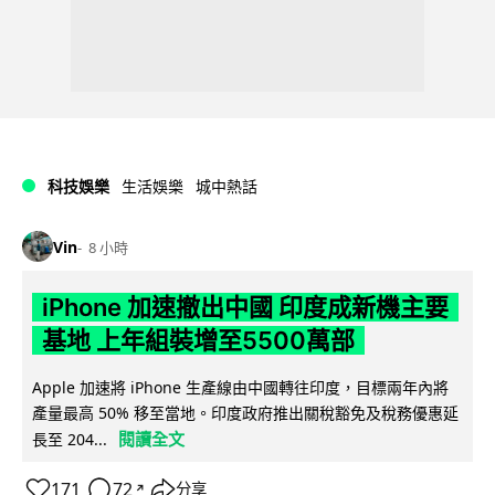
科技娛樂
生活娛樂
城中熱話
Vin
8 小時
iPhone 加速撤出中國 印度成新機主要
基地 上年組裝增至5500萬部
Apple 加速將 iPhone 生產線由中國轉往印度，目標兩年內將
產量最高 50% 移至當地。印度政府推出關稅豁免及稅務優惠延
閱讀全文
長至 204...
171
72
分享
↗