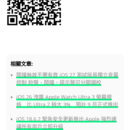
相關文章:
鬧鐘無故不響有救 iOS 27 測試版具獨立音量
控制 鈴聲、鬧鐘、提示聲可分開調校
iOS 26 洩露 Apple Watch Ultra 3 螢幕規
格 比 Ultra 2 稍大 3% 預計 9 月正式推出
iOS 18.6.2 緊急安全更新推出 Apple 強烈建
議所有用戶立即升級