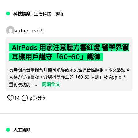
科技娛樂
生活科技
健康
arthur
16 小時
AirPods 用家注意聽力響紅燈 醫學界籲
耳機用戶謹守「60-60」鐵律
長時間高音量佩戴耳機可能導致永久性噪音性聽損。本文盤點 4
大聽力受損警號，介紹科學護耳的「60-60 原則」及 Apple 內
閱讀全文
置防護功能，...
14
分享
人工智能