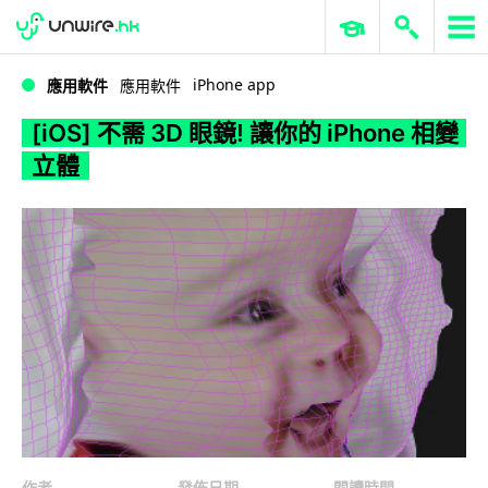
WWDC 2026
GenAI 與雲端科技專區
ERP 與商業 AI
[iOS] 不需 3D 眼鏡! 讓你的 iPhone 相變立體
iPhone app
應用軟件
應用軟件
[iOS] 不需 3D 眼鏡! 讓你的 iPhone 相變
立體
作者
發佈日期
閱讀時間