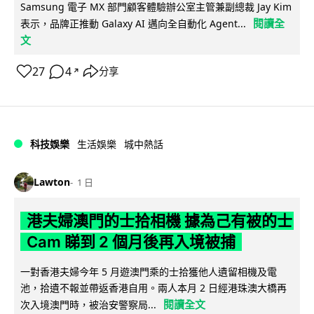
Samsung 電子 MX 部門顧客體驗辦公室主管兼副總裁 Jay Kim
閱讀全
表示，品牌正推動 Galaxy AI 邁向全自動化 Agent...
文
27
4
分享
↗
科技娛樂
生活娛樂
城中熱話
Lawton
1 日
港夫婦澳門的士拾相機 據為己有被的士
Cam 睇到 2 個月後再入境被捕
一對香港夫婦今年 5 月遊澳門乘的士拾獲他人遺留相機及電
池，拾遺不報並帶返香港自用。兩人本月 2 日經港珠澳大橋再
閱讀全文
次入境澳門時，被治安警察局...