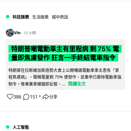
科技娛樂
生活娛樂
城中熱話
Vin
12 小時
特朗普嘲電動車主有里程病 剩 75% 電
量即焦慮發作 狂言一手終結電車指令
特朗普在拉斯維加斯造勢大會上公開嘲諷電動車車主患有「里
程焦慮病」，聲稱電量剩 75% 便發作，並重申已廢除電動車強
閱讀全文
制令。惟專業車媒隨即反駁，...
386
151
分享
↗
人工智能