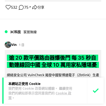
532
75
分享
↗
3C科技
家居無線
Vin
1 日
逾 20 款平價路由器爆後門 每 35 秒自
動連線回中國 全球 10 萬用家私隱堪憂
網絡安全公司 VulnCheck 揭發中國智博通電子（Zbtlink）生產
閱
的 20 多款路由器內置後門程式「Endlessdoors」（無盡...
本網站正使用 Cookie
讀全文
我們使用 Cookie 改善網站體驗。 繼續使用
我們的網站即表示您同意我們的
Cookie 政
964
221
分享
↗
策
。