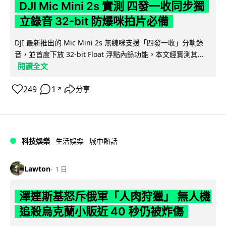
DJI Mic Mini 2s 實測 四發一收同步獨
立錄音 32-bit 防爆咪拍片必備
DJI 最新推出的 Mic Mini 2s 無線咪支援「四發一收」分軌錄
音，並首度下放 32-bit Float 浮點內錄功能。本文經實測其...
閱讀全文
249
1
分享
↗
科技娛樂
生活娛樂
城中熱話
Lawton
1 日
澤連斯基怒斥俄軍「人肉狩獵」 無人機
追殺烏克蘭小販近 40 秒仍被炸傷