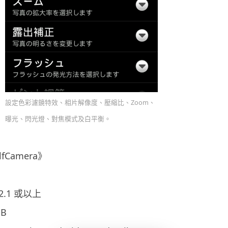
設定色彩濾鏡特效、相片解像度、壓縮比、Zoom、
曝光、閃光燈、對焦模式及白平衡。
fCamera》
2.1 或以上
B