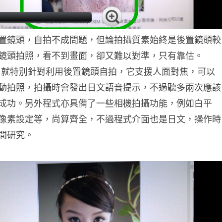
置鏡頭，自拍不成問題，但論拍攝質素始終是後置鏡頭較
鏡頭拍照，看不到畫面，卻又難以對準，只有靠估。
era》就特別針對利用後置鏡頭自拍，它支援人面對焦，可以
動拍照，拍攝時會發出日文語音提示，不過聽多兩次應該
成功。另外程式亦具備了一些相機拍攝功能，例如白平
像素設定等，尚算齊全，不過程式介面也是日文，操作時
間研究。