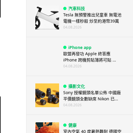
汽車科技
Tesla 無預警推出兒童車 無電池
電機一樣秒殺 炒至約港幣39萬
04.08.2026
iPhone app
歐盟再發功 Apple 終答應
iPhone 跨機剪貼簿將可貼 ...
04.08.2026
攝影文化
Sony 授權鏡頭名單公佈 中國廠
平價鏡頭全數缺席 Nikon 已...
04.08.2026
健康
室內空氣 40 度暑熱難耐 德國空