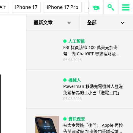
Air
iPhone 17
iPhone 17 Pro
AirPods Pro 3
Ap
最新文章
全部
人工智能
FBI 探員涉盜 100 萬美元加密
幣 向 ChatGPT 尋求理財及...
05.08.2026
機械人
Powerman 移動充電機械人登港
免鋪樁為的士小巴「送電上門」
05.08.2026
資訊保安
被命令製造「後門」 Apple 再控
告英國政府 加密後門爭議延燒...