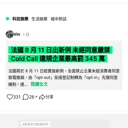
科技娛樂
生活娛樂
城中熱話
Vin
1 日
法國 8 月 11 日出新例 未經同意嚴禁
Cold Call 違規企業最高罰 345 萬
法國將於 8 月 11 日起實施新例，全面禁止企業未經消費者同意
致電推銷，由「opt-out」拒接登記制轉為「opt-in」先徵同意
閱讀全文
機制。違...
331
26
分享
↗
ADVERTISEMENT