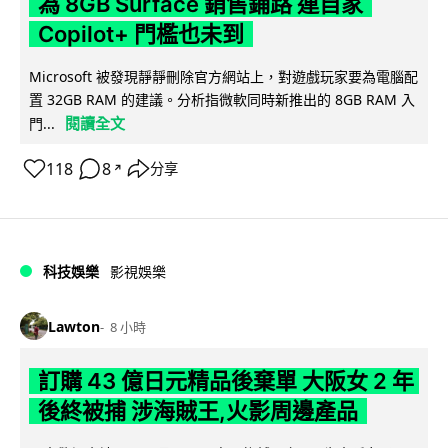
為 8GB Surface 銷售鋪路 連自家
Copilot+ 門檻也未到
Microsoft 被發現靜靜刪除官方網站上，對遊戲玩家要為電腦配
置 32GB RAM 的建議。分析指微軟同時新推出的 8GB RAM 入
閱讀全文
門...
118
8
分享
↗
科技娛樂
影視娛樂
Lawton
8 小時
訂購 43 億日元精品後棄單 大阪女 2 年
後終被捕 涉海賊王,火影周邊產品