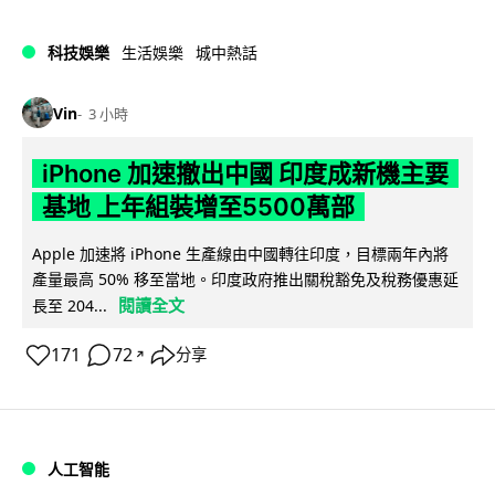
科技娛樂
生活娛樂
城中熱話
Vin
3 小時
iPhone 加速撤出中國 印度成新機主要
基地 上年組裝增至5500萬部
Apple 加速將 iPhone 生產線由中國轉往印度，目標兩年內將
產量最高 50% 移至當地。印度政府推出關稅豁免及稅務優惠延
閱讀全文
長至 204...
171
72
分享
↗
人工智能