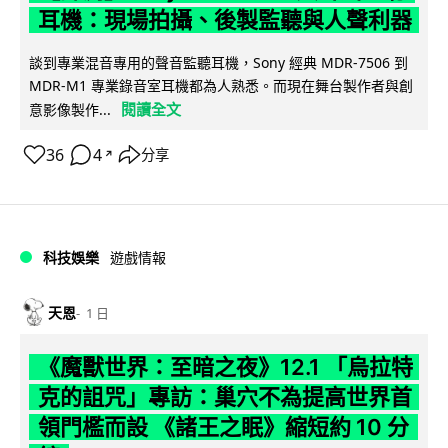
耳機：現場拍攝、後製監聽與人聲利器
談到專業混音專用的聲音監聽耳機，Sony 經典 MDR-7506 到
MDR-M1 專業錄音室耳機都為人熟悉。而現在舞台製作者與創
閱讀全文
意影像製作...
36
4
分享
↗
科技娛樂
遊戲情報
天恩
1 日
《魔獸世界：至暗之夜》12.1 「烏拉特
克的詛咒」專訪：巢穴不為提高世界首
領門檻而設 《諸王之眠》縮短約 10 分