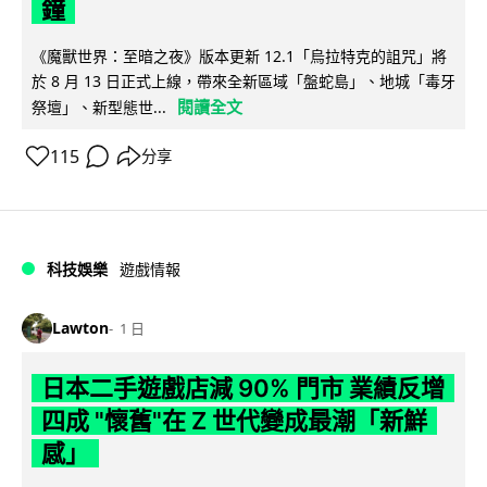
鐘
《魔獸世界：至暗之夜》版本更新 12.1「烏拉特克的詛咒」將
於 8 月 13 日正式上線，帶來全新區域「盤蛇島」、地城「毒牙
閱讀全文
祭壇」、新型態世...
115
分享
科技娛樂
遊戲情報
Lawton
1 日
日本二手遊戲店減 90% 門市 業績反增
四成 "懷舊"在 Z 世代變成最潮「新鮮
感」