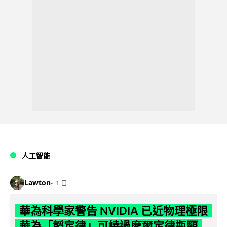
人工智能
Lawton
1 日
華為科學家警告 NVIDIA 已近物理極限
華為「韜定律」可繞過摩爾定律瓶頸