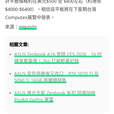
計平板價格約在美元$500 至 $800左右（約港幣
$4000-$6400），相信這平板將在下星期台灣
Computex展覽中發表。
來源：
inquisitr
相關文章:
ASUS Zenbook A16 登陸 CES 2026 16 吋
機身重量僅 1.2kg 打破輕量紀錄
ASUS 宣告停產後又改口 RTX 5070 Ti 及
5060 Ti 16GB 將繼續銷售
ASUS 推出全新 Zenbook 系列 同場加映
ProArt GoPro 筆電