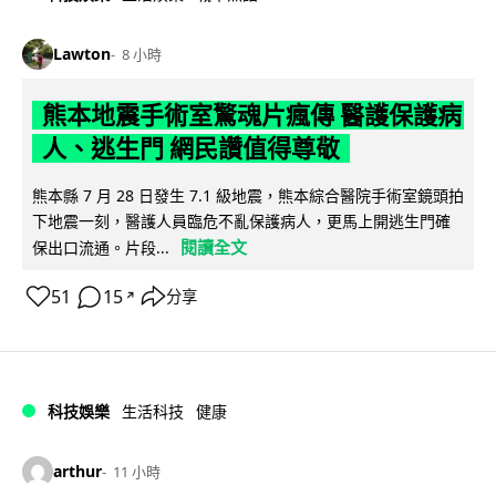
Lawton
8 小時
熊本地震手術室驚魂片瘋傳 醫護保護病
人、逃生門 網民讚值得尊敬
熊本縣 7 月 28 日發生 7.1 級地震，熊本綜合醫院手術室鏡頭拍
下地震一刻，醫護人員臨危不亂保護病人，更馬上開逃生門確
閱讀全文
保出口流通。片段...
51
15
分享
↗
科技娛樂
生活科技
健康
arthur
11 小時