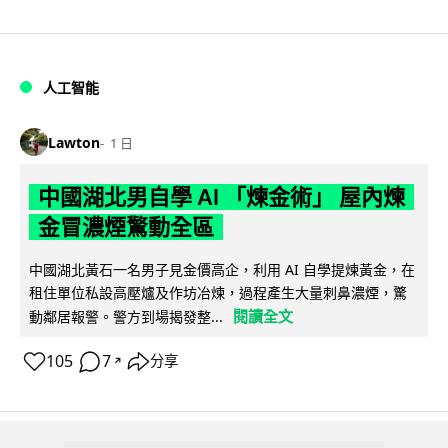
人工智能
Lawton
1 日
中國湖北男自學 AI 「煉金術」 屋內煉
金冒濃煙驚動全區
中國湖北黃石一名男子見金價高企，利用 AI 自學提煉黃金，在
租住單位私設高壓爐及作坊冶煉，過程產生大量刺鼻濃煙，驚
閱讀全文
動鄰居報警。警方到場揭發整...
105
7
分享
↗