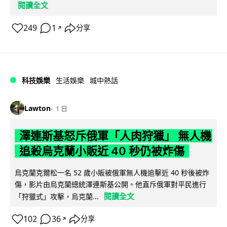
閱讀全文
249
1
分享
↗
科技娛樂
生活娛樂
城中熱話
Lawton
1 日
澤連斯基怒斥俄軍「人肉狩獵」 無人機
追殺烏克蘭小販近 40 秒仍被炸傷
烏克蘭克爾松一名 52 歲小販被俄軍無人機追擊近 40 秒後被炸
傷，影片由烏克蘭總統澤連斯基公開。他直斥俄軍對平民進行
閱讀全文
「狩獵式」攻擊，烏克蘭...
102
36
分享
↗