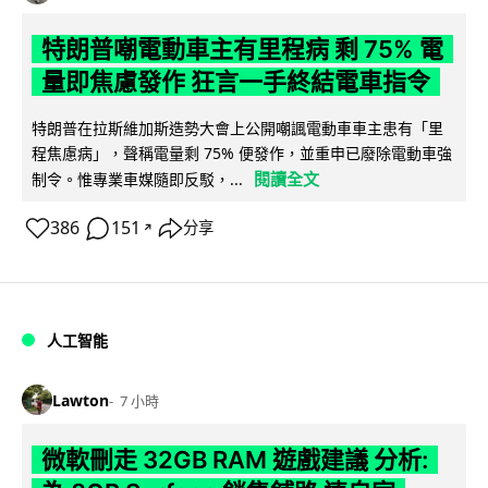
特朗普嘲電動車主有里程病 剩 75% 電
量即焦慮發作 狂言一手終結電車指令
特朗普在拉斯維加斯造勢大會上公開嘲諷電動車車主患有「里
程焦慮病」，聲稱電量剩 75% 便發作，並重申已廢除電動車強
閱讀全文
制令。惟專業車媒隨即反駁，...
386
151
分享
↗
人工智能
Lawton
7 小時
微軟刪走 32GB RAM 遊戲建議 分析: