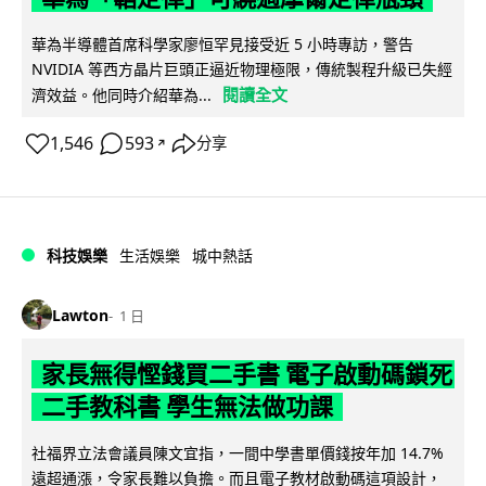
華為半導體首席科學家廖恒罕見接受近 5 小時專訪，警告
NVIDIA 等西方晶片巨頭正逼近物理極限，傳統製程升級已失經
閱讀全文
濟效益。他同時介紹華為...
1,546
593
分享
↗
科技娛樂
生活娛樂
城中熱話
Lawton
1 日
家長無得慳錢買二手書 電子啟動碼鎖死
二手教科書 學生無法做功課
社福界立法會議員陳文宜指，一間中學書單價錢按年加 14.7%
遠超通漲，令家長難以負擔。而且電子教材啟動碼這項設計，