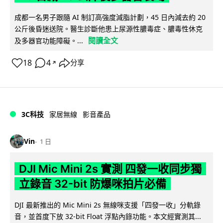
成都一名男子跟隨 AI 制訂高強度減脂計劃，45 日內減去約 20
公斤後昏迷送院。醫生診斷他患上尿源性膿毒症、膿毒性休克
閱讀全文
及多器官功能障礙。...
18
4
分享
↗
3C科技
家居無線
影音產品
Vin
1 日
DJI Mic Mini 2s 實測 四發一收同步獨
立錄音 32-bit 防爆咪拍片必備
DJI 最新推出的 Mic Mini 2s 無線咪支援「四發一收」分軌錄
音，並首度下放 32-bit Float 浮點內錄功能。本文經實測其...