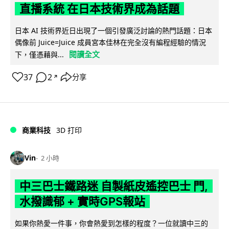
直播系統 在日本技術界成為話題
日本 AI 技術界近日出現了一個引發廣泛討論的熱門話題：日本
偶像前 Juice=Juice 成員宮本佳林在完全沒有編程經驗的情況
閱讀全文
下，僅憑藉與...
37
2
分享
↗
商業科技
3D 打印
Vin
2 小時
中三巴士鐵路迷 自製紙皮遙控巴士 門,
水撥識郁 + 實時GPS報站
如果你熱愛一件事，你會熱愛到怎樣的程度？一位就讀中三的