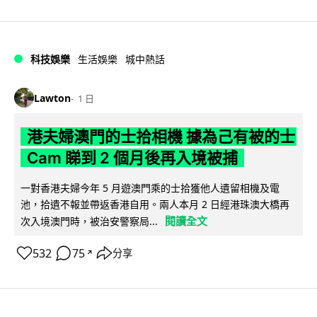
科技娛樂
生活娛樂
城中熱話
Lawton
1 日
港夫婦澳門的士拾相機 據為己有被的士
Cam 睇到 2 個月後再入境被捕
一對香港夫婦今年 5 月遊澳門乘的士拾獲他人遺留相機及電
池，拾遺不報並帶返香港自用。兩人本月 2 日經港珠澳大橋再
閱讀全文
次入境澳門時，被治安警察局...
532
75
分享
↗