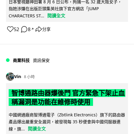
日本警視廳神田署 8 月 6 日公布，拘捕一名 32 歲大阪女子，
指她涉嫌在出版巨頭集英社旗下官方網店「JUMP
閱讀全文
CHARACTERS ST...
52
8
分享
↗
商業科技
資訊保安
Vin
8 小時
智博通路由器爆後門 官方緊急下架止血
稱漏洞是功能在維修時使用
中國網通廠商智博通電子（Zbtlink Electronics）旗下的路由器
產品爆出嚴重安全漏洞，被發現每 35 秒便會與中國伺服器連
閱讀全文
線，旗...