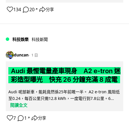
134
20
分享
↗
科技娛樂
科技新聞
duncan
1 日
Audi 最慳電量產車現身 A2 e-tron 迷
彩造型曝光 快充 26 分鐘充滿 8 成電
Audi 呢部新車，能耗竟然係25年前嘅一半。 A2 e-tron 風阻低
至0.24，每百公里只需12.8 kWh，一度電行到7.8公里。6...
閱讀全文
7
1
分享
↗