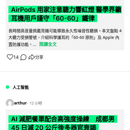
AirPods 用家注意聽力響紅燈 醫學界籲
耳機用戶謹守「60-60」鐵律
長時間高音量佩戴耳機可能導致永久性噪音性聽損。本文盤點 4
大聽力受損警號，介紹科學護耳的「60-60 原則」及 Apple 內
閱讀全文
置防護功能，...
14
分享
人工智能
arthur
12 小時
AI 減肥餐單配合高強度操練 成都男
45 日減 20 公斤後多器官衰竭