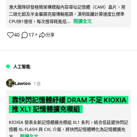
港大團隊研發極簡架構模擬內容尋址記憶體（CAM）晶片，用
二硫化鉬及半金屬銻克服傳輸瓶頸，漢明距離計算速度比標準
閱讀全文
CPU快1億倍，每次搜尋耗能低...
40
17
分享
↗
人工智能
Lawton
1 日
靠快閃記憶體紓緩 DRAM 不足 KIOXIA
推 XL1 記憶體擴充模組
KIOXIA 發表全新記憶體擴充模組 XL1 系列，結合低延遲快閃記
憶體 XL-FLASH 與 CXL 介面，將快閃記憶體轉化為記憶體擴充
閱讀全文
方...