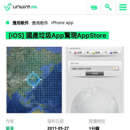
WWDC 2026
GenAI 與雲端科技專區
ERP 與商業 AI
[iOS] 國產垃圾App驚現AppStore
iPhone app
應用軟件
應用軟件
[iOS] 國產垃圾App驚現AppStore
作者
發佈日期
閱讀時間
2011-05-27
藍骨
1分鐘