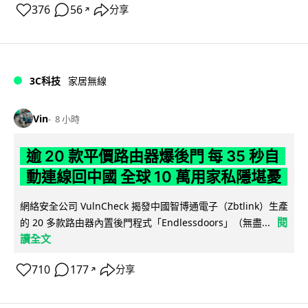
376
56
分享
↗
3C科技
家居無線
Vin
8 小時
逾 20 款平價路由器爆後門 每 35 秒自
動連線回中國 全球 10 萬用家私隱堪憂
網絡安全公司 VulnCheck 揭發中國智博通電子（Zbtlink）生產
閱
的 20 多款路由器內置後門程式「Endlessdoors」（無盡...
讀全文
710
177
分享
↗