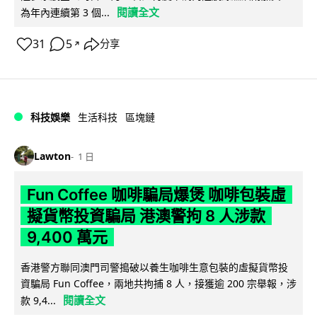
閱讀全文
為年內連續第 3 個...
31
5
分享
↗
科技娛樂
生活科技
區塊鏈
Lawton
1 日
Fun Coffee 咖啡騙局爆煲 咖啡包裝虛
擬貨幣投資騙局 港澳警拘 8 人涉款
9,400 萬元
香港警方聯同澳門司警搗破以養生咖啡生意包裝的虛擬貨幣投
資騙局 Fun Coffee，兩地共拘捕 8 人，接獲逾 200 宗舉報，涉
閱讀全文
款 9,4...