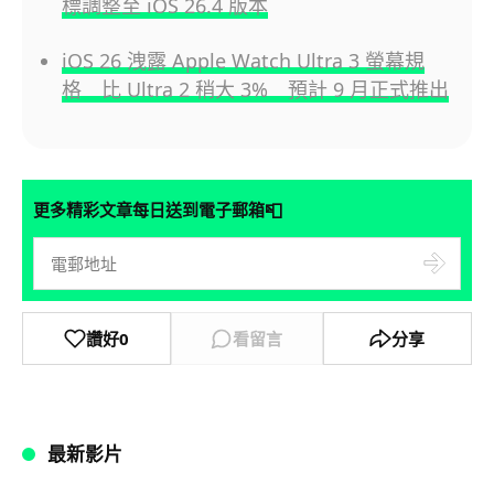
標調整至 iOS 26.4 版本
iOS 26 洩露 Apple Watch Ultra 3 螢幕規
格 比 Ultra 2 稍大 3% 預計 9 月正式推出
📮
更多精彩文章每日送到電子郵箱
讚好
0
看留言
分享
最新影片