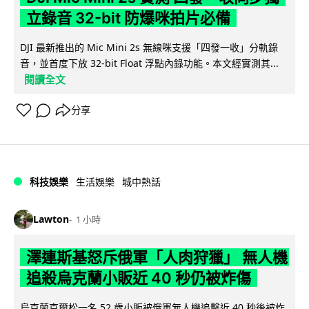
立錄音 32-bit 防爆咪拍片必備
DJI 最新推出的 Mic Mini 2s 無線咪支援「四發一收」分軌錄
音，並首度下放 32-bit Float 浮點內錄功能。本文經實測其...
閱讀全文
分享
科技娛樂
生活娛樂
城中熱話
Lawton
1 小時
澤連斯基怒斥俄軍「人肉狩獵」 無人機
追殺烏克蘭小販近 40 秒仍被炸傷
烏克蘭克爾松一名 52 歲小販被俄軍無人機追擊近 40 秒後被炸