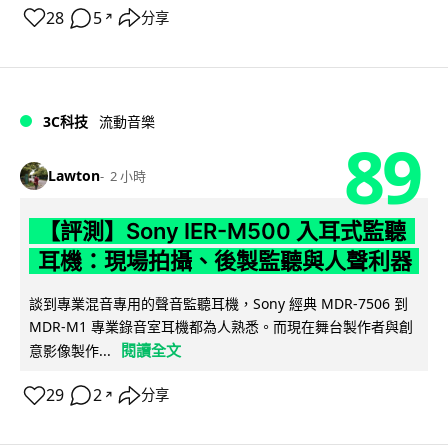
28
5
分享
↗
3C科技
流動音樂
89
Lawton
2 小時
【評測】Sony IER-M500 入耳式監聽
耳機：現場拍攝、後製監聽與人聲利器
談到專業混音專用的聲音監聽耳機，Sony 經典 MDR-7506 到
MDR-M1 專業錄音室耳機都為人熟悉。而現在舞台製作者與創
閱讀全文
意影像製作...
29
2
分享
↗