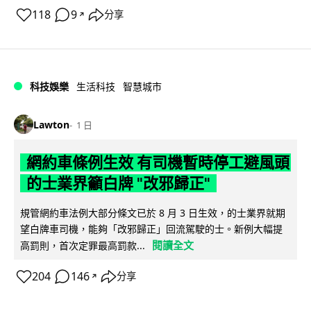
118
9
分享
↗
科技娛樂
生活科技
智慧城市
Lawton
1 日
網約車條例生效 有司機暫時停工避風頭
的士業界籲白牌 "改邪歸正"
規管網約車法例大部分條文已於 8 月 3 日生效，的士業界就期
望白牌車司機，能夠「改邪歸正」回流駕駛的士。新例大幅提
閱讀全文
高罰則，首次定罪最高罰款...
204
146
分享
↗