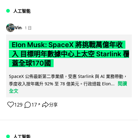
人工智能
Vin
1 日
Elon Musk: SpaceX 將挑戰萬億年收
入 目標明年數據中心上太空 Starlink 覆
蓋全球170國
SpaceX 公佈最新第二季業績，受惠 Starlink 與 AI 業務帶動，
閱讀
季度收入按年飆升 92% 至 78 億美元。行政總裁 Elon...
全文
129
17
分享
↗
人工智能