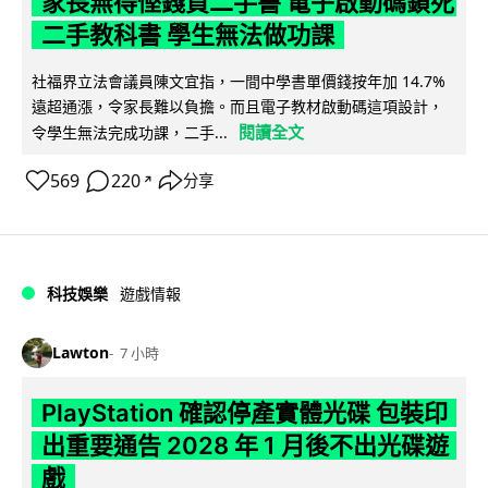
家長無得慳錢買二手書 電子啟動碼鎖死
二手教科書 學生無法做功課
社福界立法會議員陳文宜指，一間中學書單價錢按年加 14.7%
遠超通漲，令家長難以負擔。而且電子教材啟動碼這項設計，
閱讀全文
令學生無法完成功課，二手...
569
220
分享
↗
科技娛樂
遊戲情報
Lawton
7 小時
PlayStation 確認停產實體光碟 包裝印
出重要通告 2028 年 1 月後不出光碟遊
戲