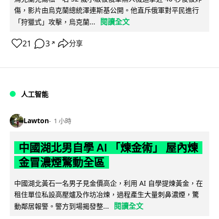
傷，影片由烏克蘭總統澤連斯基公開。他直斥俄軍對平民進行
閱讀全文
「狩獵式」攻擊，烏克蘭...
21
3
分享
↗
人工智能
Lawton
1 小時
中國湖北男自學 AI 「煉金術」 屋內煉
金冒濃煙驚動全區
中國湖北黃石一名男子見金價高企，利用 AI 自學提煉黃金，在
租住單位私設高壓爐及作坊冶煉，過程產生大量刺鼻濃煙，驚
閱讀全文
動鄰居報警。警方到場揭發整...