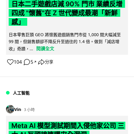
日本二手遊戲店減 90% 門市 業績反增
四成 "懷舊"在 Z 世代變成最潮「新鮮
感」
日本零售巨頭 GEO 將懷舊遊戲銷售門市從 1,000 間大幅減至
99 間，但銷售額卻不降反升至過往的 1.4 倍。做到「減店增
閱讀全文
收」奇蹟，...
104
5
分享
↗
人工智能
Vin
3 小時
Meta AI 模型測試期間入侵他家公司 三