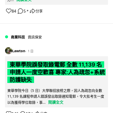
84
5
分享
↗
商業科技
資訊保安
Lawton
1 日
東華學院誤發取錄電郵 全數 11,139 名
申請人一度空歡喜 專家:人為疏忽+系統
防護缺失
東華學院今日（5 日）大學聯招放榜之際，因人為疏忽向全數
11,139 名課程申請人錯誤發出取錄通知電郵，令大批考生一度
閱讀全文
以為獲得學位取錄，事...