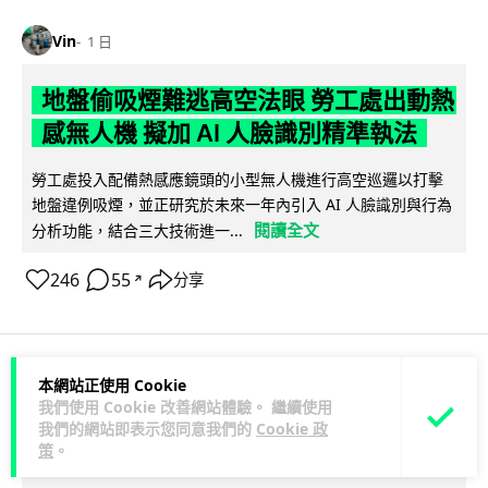
Vin
1 日
地盤偷吸煙難逃高空法眼 勞工處出動熱
感無人機 擬加 AI 人臉識別精準執法
勞工處投入配備熱感應鏡頭的小型無人機進行高空巡邏以打擊
地盤違例吸煙，並正研究於未來一年內引入 AI 人臉識別與行為
閱讀全文
分析功能，結合三大技術進一...
246
55
分享
↗
本網站正使用 Cookie
人工智能
我們使用 Cookie 改善網站體驗。 繼續使用
我們的網站即表示您同意我們的
Cookie 政
策
。
Lawton
1 日