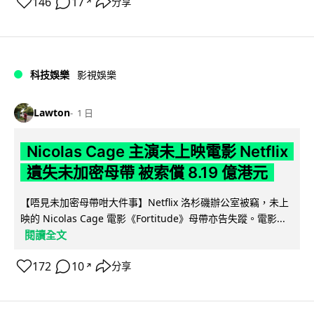
146
17
分享
↗
科技娛樂
影視娛樂
Lawton
1 日
Nicolas Cage 主演未上映電影 Netflix
遺失未加密母帶 被索償 8.19 億港元
【唔見未加密母帶咁大件事】Netflix 洛杉磯辦公室被竊，未上
映的 Nicolas Cage 電影《Fortitude》母帶亦告失蹤。電影...
閱讀全文
172
10
分享
↗