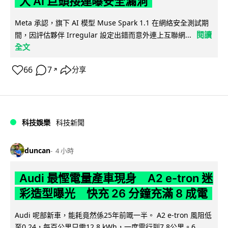
大 AI 巨頭接連曝安全漏洞
Meta 承認，旗下 AI 模型 Muse Spark 1.1 在網絡安全測試期
閱讀
間，因評估夥伴 Irregular 設定出錯而意外連上互聯網...
全文
66
7
分享
↗
科技娛樂
科技新聞
duncan
4 小時
Audi 最慳電量產車現身 A2 e-tron 迷
彩造型曝光 快充 26 分鐘充滿 8 成電
Audi 呢部新車，能耗竟然係25年前嘅一半。 A2 e-tron 風阻低
至0.24，每百公里只需12.8 kWh，一度電行到7.8公里。6...