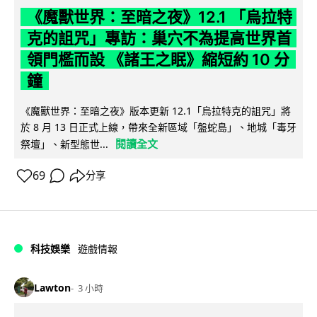
《魔獸世界：至暗之夜》12.1 「烏拉特
克的詛咒」專訪：巢穴不為提高世界首
領門檻而設 《諸王之眠》縮短約 10 分
鐘
《魔獸世界：至暗之夜》版本更新 12.1「烏拉特克的詛咒」將
於 8 月 13 日正式上線，帶來全新區域「盤蛇島」、地城「毒牙
閱讀全文
祭壇」、新型態世...
69
分享
科技娛樂
遊戲情報
Lawton
3 小時