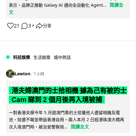
閱讀全
表示，品牌正推動 Galaxy AI 邁向全自動化 Agent...
文
21
3
分享
↗
科技娛樂
生活娛樂
城中熱話
Lawton
7 小時
港夫婦澳門的士拾相機 據為己有被的士
Cam 睇到 2 個月後再入境被捕
一對香港夫婦今年 5 月遊澳門乘的士拾獲他人遺留相機及電
池，拾遺不報並帶返香港自用。兩人本月 2 日經港珠澳大橋再
閱讀全文
次入境澳門時，被治安警察局...