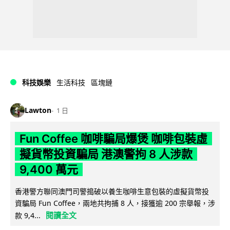
科技娛樂
生活科技
區塊鏈
Lawton
1 日
Fun Coffee 咖啡騙局爆煲 咖啡包裝虛
擬貨幣投資騙局 港澳警拘 8 人涉款
9,400 萬元
香港警方聯同澳門司警搗破以養生咖啡生意包裝的虛擬貨幣投
資騙局 Fun Coffee，兩地共拘捕 8 人，接獲逾 200 宗舉報，涉
閱讀全文
款 9,4...