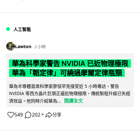
人工智能
Lawton
2 小時
華為科學家警告 NVIDIA 已近物理極限
華為「韜定律」可繞過摩爾定律瓶頸
華為半導體首席科學家廖恒罕見接受近 5 小時專訪，警告
NVIDIA 等西方晶片巨頭正逼近物理極限，傳統製程升級已失經
閱讀全文
濟效益。他同時介紹華為...
549
202
分享
↗