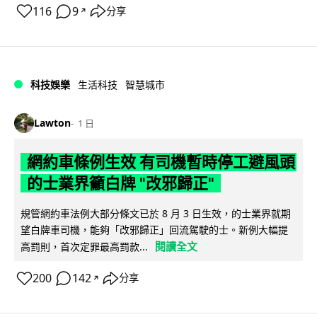
116
9
分享
↗
科技娛樂
生活科技
智慧城市
Lawton
1 日
網約車條例生效 有司機暫時停工避風頭
的士業界籲白牌 "改邪歸正"
規管網約車法例大部分條文已於 8 月 3 日生效，的士業界就期
望白牌車司機，能夠「改邪歸正」回流駕駛的士。新例大幅提
閱讀全文
高罰則，首次定罪最高罰款...
200
142
分享
↗