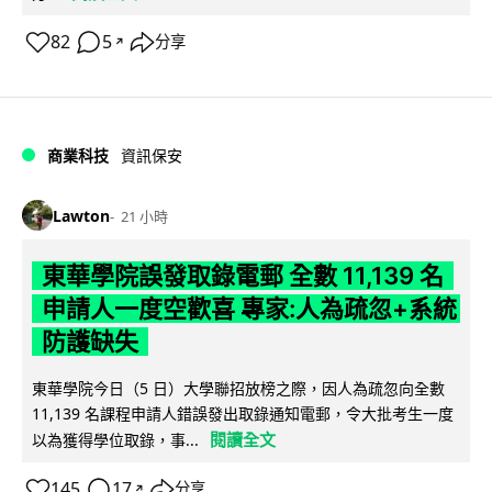
82
5
分享
↗
商業科技
資訊保安
Lawton
21 小時
東華學院誤發取錄電郵 全數 11,139 名
申請人一度空歡喜 專家:人為疏忽+系統
防護缺失
東華學院今日（5 日）大學聯招放榜之際，因人為疏忽向全數
11,139 名課程申請人錯誤發出取錄通知電郵，令大批考生一度
閱讀全文
以為獲得學位取錄，事...
145
17
分享
↗