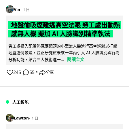
Vin
1 日
地盤偷吸煙難逃高空法眼 勞工處出動熱
感無人機 擬加 AI 人臉識別精準執法
勞工處投入配備熱感應鏡頭的小型無人機進行高空巡邏以打擊
地盤違例吸煙，並正研究於未來一年內引入 AI 人臉識別與行為
閱讀全文
分析功能，結合三大技術進一...
245
55
分享
↗
人工智能
Lawton
1 日