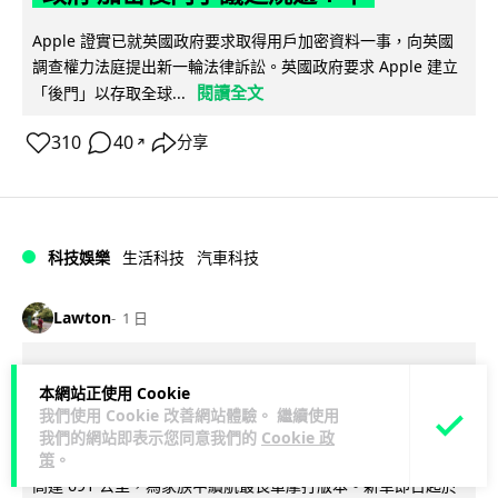
Apple 證實已就英國政府要求取得用戶加密資料一事，向英國
調查權力法庭提出新一輪法律訴訟。英國政府要求 Apple 建立
閱讀全文
「後門」以存取全球...
310
40
分享
↗
科技娛樂
生活科技
汽車科技
Lawton
1 日
Tesla Model Y 長續航後驅版抵港
本網站正使用 Cookie
YOHO MALL 率先試駕
我們使用 Cookie 改善網站體驗。 繼續使用
我們的網站即表示您同意我們的
Cookie 政
Tesla 香港推出 Model Y Premium 長續航後輪驅動版，續航最
策
。
高達 691 公里，為家族中續航最長單摩打版本。新車即日起於