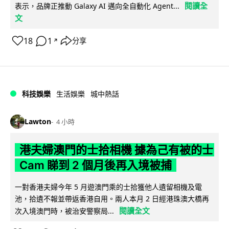
閱讀全
表示，品牌正推動 Galaxy AI 邁向全自動化 Agent...
文
18
1
分享
↗
科技娛樂
生活娛樂
城中熱話
Lawton
4 小時
港夫婦澳門的士拾相機 據為己有被的士
Cam 睇到 2 個月後再入境被捕
一對香港夫婦今年 5 月遊澳門乘的士拾獲他人遺留相機及電
池，拾遺不報並帶返香港自用。兩人本月 2 日經港珠澳大橋再
閱讀全文
次入境澳門時，被治安警察局...