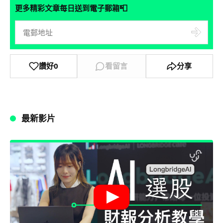
📮
更多精彩文章每日送到電子郵箱
讚好
0
看留言
分享
最新影片