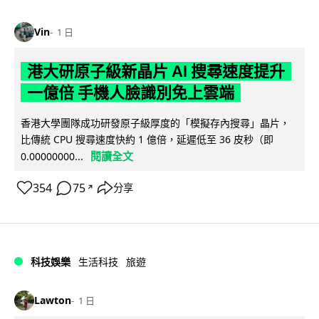
Vin
1 日
港大研原子級新晶片 AI 搜尋速度提升
一億倍 手機人臉識別免上雲端
香港大學團隊成功研發原子級厚度的「模擬存內搜尋」晶片，
比傳統 CPU 搜尋速度快約 1 億倍，延遲低至 36 皮秒（即
閱讀全文
0.00000000...
354
75
分享
↗
科技娛樂
生活科技
旅遊
Lawton
1 日