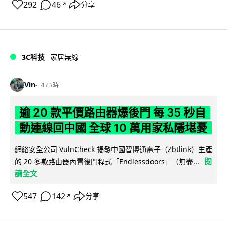
292
46
分享
↗
3C科技
家居無線
Vin
4 小時
逾 20 款平價路由器爆後門 每 35 秒自
動連線回中國 全球 10 萬用家私隱堪憂
網絡安全公司 VulnCheck 揭發中國智博通電子（Zbtlink）生產
閱
的 20 多款路由器內置後門程式「Endlessdoors」（無盡...
讀全文
547
142
分享
↗