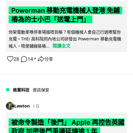
Powerman 移動充電機械人登港 免鋪
樁為的士小巴「送電上門」
你架電動車喺停車場搵唔到樁？有個機械人會自己行過嚟幫你
充電。THEi 高科院同內地公司研發出 Powerman 移動充電機
閱讀全文
械人，唔使鋪線裝樁...
28
14
分享
↗
商業科技
資訊保安
Lawton
1 日
被命令製造「後門」 Apple 再控告英國
政府 加密後門爭議延燒逾 1 年