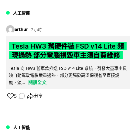
人工智能
arthur
7 小時
Tesla HW3 舊硬件裝 FSD v14 Lite 頻
現過熱 部分電腦損毀車主須自費維修
Tesla 向 HW3 舊車款推送 FSD v14 Lite 系統，引發大量車主反
映自動駕駛電腦嚴重過熱，部分更觸發高溫保護甚至直接燒
閱讀全文
毀，須...
5
分享
人工智能