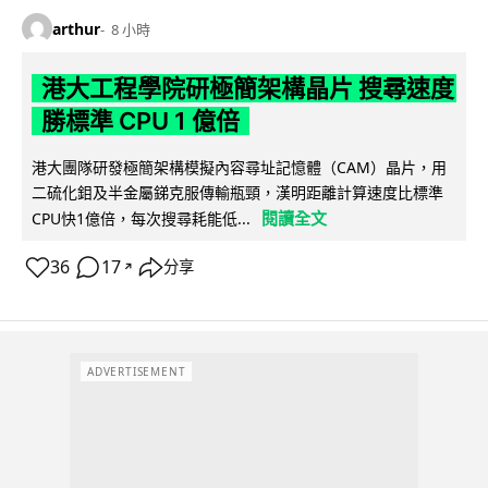
arthur
8 小時
港大工程學院研極簡架構晶片 搜尋速度
勝標準 CPU 1 億倍
港大團隊研發極簡架構模擬內容尋址記憶體（CAM）晶片，用
二硫化鉬及半金屬銻克服傳輸瓶頸，漢明距離計算速度比標準
閱讀全文
CPU快1億倍，每次搜尋耗能低...
36
17
分享
↗
ADVERTISEMENT