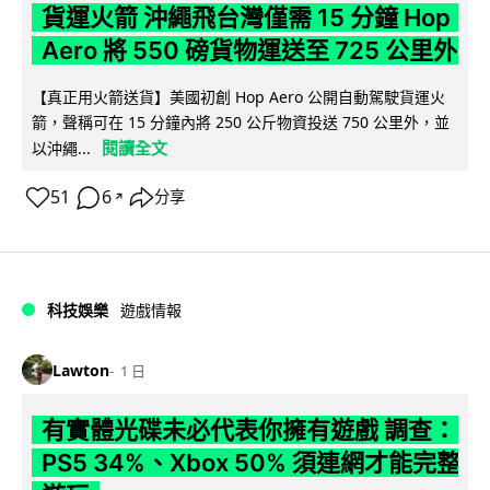
貨運火箭 沖繩飛台灣僅需 15 分鐘 Hop
Aero 將 550 磅貨物運送至 725 公里外
【真正用火箭送貨】美國初創 Hop Aero 公開自動駕駛貨運火
箭，聲稱可在 15 分鐘內將 250 公斤物資投送 750 公里外，並
閱讀全文
以沖繩...
51
6
分享
↗
科技娛樂
遊戲情報
Lawton
1 日
有實體光碟未必代表你擁有遊戲 調查：
PS5 34%、Xbox 50% 須連網才能完整