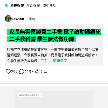
科技娛樂
生活娛樂
城中熱話
Lawton
2 小時
家長無得慳錢買二手書 電子啟動碼鎖死
二手教科書 學生無法做功課
社福界立法會議員陳文宜指，一間中學書單價錢按年加 14.7%
遠超通漲，令家長難以負擔。而且電子教材啟動碼這項設計，
閱讀全文
令學生無法完成功課，二手...
297
113
分享
↗
ADVERTISEMENT