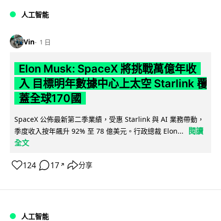
人工智能
Vin
1 日
Elon Musk: SpaceX 將挑戰萬億年收
入 目標明年數據中心上太空 Starlink 覆
蓋全球170國
SpaceX 公佈最新第二季業績，受惠 Starlink 與 AI 業務帶動，
閱讀
季度收入按年飆升 92% 至 78 億美元。行政總裁 Elon...
全文
124
17
分享
↗
人工智能