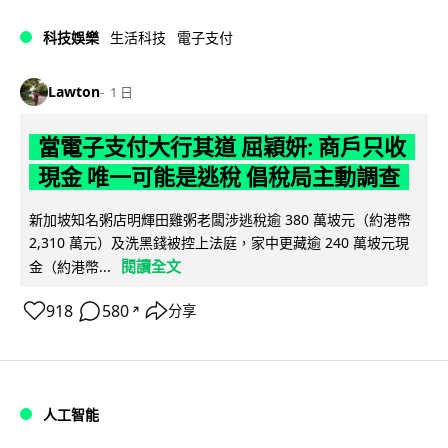
科技娛樂
生活科技
電子支付
Lawton
1 日
當電子支付大行其道 屈穎妍: 商戶只收
現金 唯一可能是逃稅 倡稅局主動調查
新加坡知名粥店明輝田雞粥老闆涉逃稅逾 380 萬坡元（約港幣
2,310 萬元）及洗黑錢被控上法庭，家中更藏逾 240 萬坡元現
閱讀全文
金（約港幣...
918
580
分享
↗
人工智能