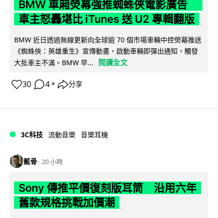
BMW 車廂熒幕強推蜘蛛俠電影廣告
車主怒轟堪比 iTunes 送 U2 專輯翻版
BMW 近日透過無線更新向全球逾 70 個市場車輛中控熒幕推送
《蜘蛛俠：英雄重生》宣傳動畫，啟動車輛即彈出通知，觸發
閱讀全文
大批車主不滿。BMW 早...
30
4
分享
↗
3C科技
流動音樂
音樂耳機
藍骨
20 小時
Sony 傳推平價復刻版耳筒 沿用六年
舊款規格挑戰加價潮