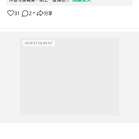
31
2
分享
↗
ADVERTISEMENT