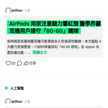
arthur
2 日
AirPods 用家注意聽力響紅燈 醫學界籲
耳機用戶謹守「60-60」鐵律
長時間高音量佩戴耳機可能導致永久性噪音性聽損。本文盤點 4
大聽力受損警號，介紹科學護耳的「60-60 原則」及 Apple 內
閱讀全文
置防護功能，...
20
分享
人工智能
arthur
2 日