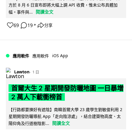
方於 8 月 6 日宣布即將大幅上調 API 收費，惟未公布具體加
閱讀全文
幅。事件與...
69
19
分享
↗
iOS App
應用軟件
應用軟件
Lawton
1 日
首爾大生 2 星期開發防曬地圖 一日暴增
2 萬人下載衝榜首
【行路都要揀好有遮陰】南韓首爾大學 23 歲學生劉敏俊利用 2
星期開發防曬導航 App「走向陰涼處」，結合建築物高度、太
閱讀全文
陽仰角及行道樹陰影...