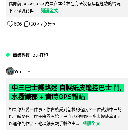
偶像前 Juice=Juice 成員宮本佳林在完全沒有編程經驗的情況
閱讀全文
下，僅憑藉與...
606
50
分享
↗
商業科技
3D 打印
Vin
1 日
中三巴士鐵路迷 自製紙皮遙控巴士 門,
水撥識郁 + 實時GPS報站
如果你熱愛一件事，你會熱愛到怎樣的程度？一位就讀中三的
巴士鐵路迷，選擇由零開始，把自己的興趣一步步變成真正可
閱讀全文
以運作的作品。他以紙皮親手製作出...