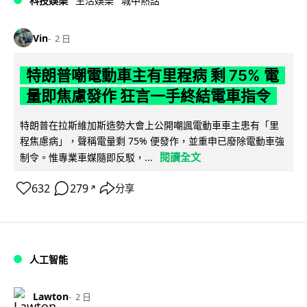
科技娛樂
生活娛樂
城中熱話
Vin
2 日
特朗普嘲電動車主有里程病 剩 75% 電
量即焦慮發作 狂言一手終結電車指令
特朗普在拉斯維加斯造勢大會上公開嘲諷電動車車主患有「里
程焦慮病」，聲稱電量剩 75% 便發作，並重申已廢除電動車強
閱讀全文
制令。惟專業車媒隨即反駁，...
632
279
分享
↗
人工智能
Lawton
2 日