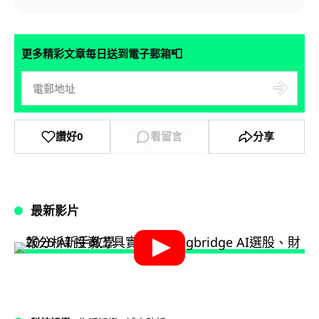
📮
更多精彩文章每日送到電子郵箱
讚好
0
看留言
分享
最新影片