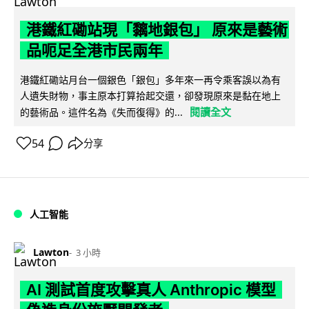
港鐵紅磡站現「黐地銀包」 原來是藝術
品呃足全港市民兩年
港鐵紅磡站月台一個銀色「銀包」多年來一再令乘客誤以為有
人遺失財物，事主原本打算拾起交還，卻發現原來是黏在地上
閱讀全文
的藝術品。這件名為《失而復得》的...
54
分享
人工智能
Lawton
3 小時
AI 測試首度攻擊真人 Anthropic 模型