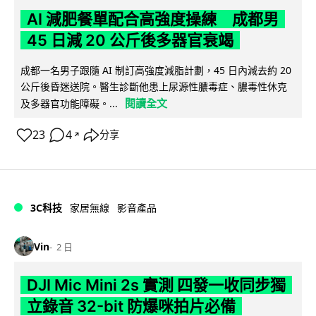
AI 減肥餐單配合高強度操練 成都男
45 日減 20 公斤後多器官衰竭
成都一名男子跟隨 AI 制訂高強度減脂計劃，45 日內減去約 20
公斤後昏迷送院。醫生診斷他患上尿源性膿毒症、膿毒性休克
閱讀全文
及多器官功能障礙。...
23
4
分享
↗
3C科技
家居無線
影音產品
Vin
2 日
DJI Mic Mini 2s 實測 四發一收同步獨
立錄音 32-bit 防爆咪拍片必備