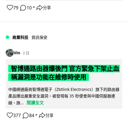
79
10
分享
↗
商業科技
資訊保安
Vin
2 日
智博通路由器爆後門 官方緊急下架止血
稱漏洞是功能在維修時使用
中國網通廠商智博通電子（Zbtlink Electronics）旗下的路由器
產品爆出嚴重安全漏洞，被發現每 35 秒便會與中國伺服器連
閱讀全文
線，旗...
377
84
分享
↗