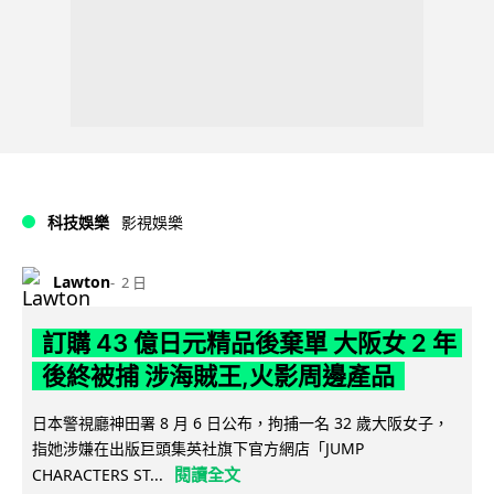
科技娛樂
影視娛樂
Lawton
2 日
訂購 43 億日元精品後棄單 大阪女 2 年
後終被捕 涉海賊王,火影周邊產品
日本警視廳神田署 8 月 6 日公布，拘捕一名 32 歲大阪女子，
指她涉嫌在出版巨頭集英社旗下官方網店「JUMP
閱讀全文
CHARACTERS ST...