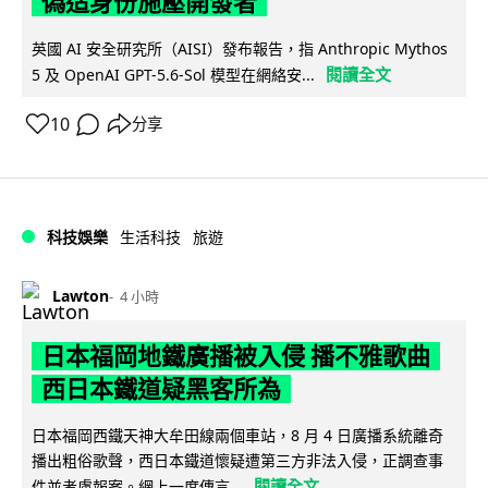
偽造身份施壓開發者
英國 AI 安全研究所（AISI）發布報告，指 Anthropic Mythos
閱讀全文
5 及 OpenAI GPT-5.6-Sol 模型在網絡安...
10
分享
科技娛樂
生活科技
旅遊
Lawton
4 小時
日本福岡地鐵廣播被入侵 播不雅歌曲
西日本鐵道疑黑客所為
日本福岡西鐵天神大牟田線兩個車站，8 月 4 日廣播系統離奇
播出粗俗歌聲，西日本鐵道懷疑遭第三方非法入侵，正調查事
閱讀全文
件並考慮報案。網上一度傳言...