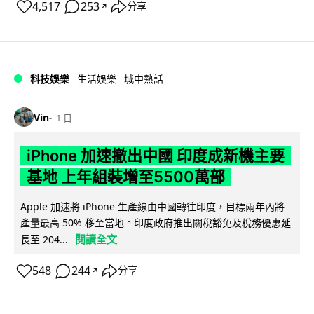
4,517
253
分享
↗
科技娛樂
生活娛樂
城中熱話
Vin
1 日
iPhone 加速撤出中國 印度成新機主要
基地 上年組裝增至5500萬部
Apple 加速將 iPhone 生產線由中國轉往印度，目標兩年內將
產量最高 50% 移至當地。印度政府推出關稅豁免及稅務優惠延
閱讀全文
長至 204...
548
244
分享
↗