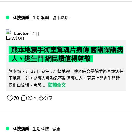
科技娛樂
生活娛樂
城中熱話
Lawton
2 日
熊本地震手術室驚魂片瘋傳 醫護保護病
人、逃生門 網民讚值得尊敬
熊本縣 7 月 28 日發生 7.1 級地震，熊本綜合醫院手術室鏡頭拍
下地震一刻，醫護人員臨危不亂保護病人，更馬上開逃生門確
閱讀全文
保出口流通。片段...
70
23
分享
↗
科技娛樂
生活科技
健康