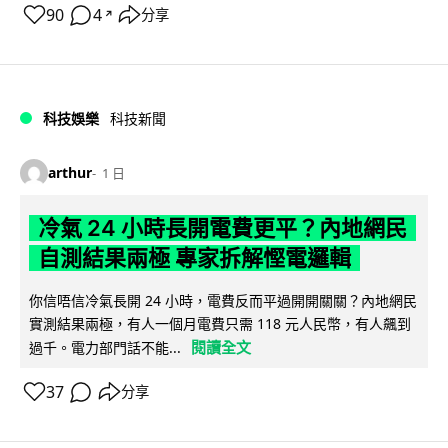
90
4
分享
↗
科技娛樂
科技新聞
arthur
1 日
冷氣 24 小時長開電費更平？內地網民
自測結果兩極 專家拆解慳電邏輯
你信唔信冷氣長開 24 小時，電費反而平過開開關關？內地網民
實測結果兩極，有人一個月電費只需 118 元人民幣，有人飆到
閱讀全文
過千。電力部門話不能...
37
分享