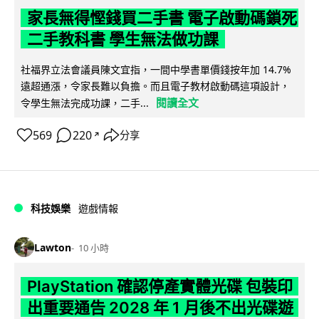
家長無得慳錢買二手書 電子啟動碼鎖死
二手教科書 學生無法做功課
社福界立法會議員陳文宜指，一間中學書單價錢按年加 14.7%
遠超通漲，令家長難以負擔。而且電子教材啟動碼這項設計，
閱讀全文
令學生無法完成功課，二手...
569
220
分享
↗
科技娛樂
遊戲情報
Lawton
10 小時
PlayStation 確認停產實體光碟 包裝印
出重要通告 2028 年 1 月後不出光碟遊