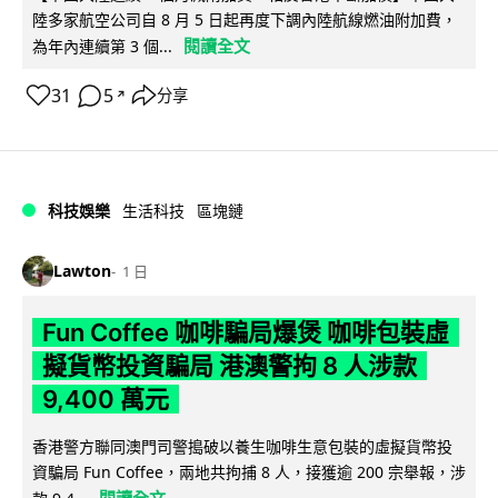
陸多家航空公司自 8 月 5 日起再度下調內陸航線燃油附加費，
閱讀全文
為年內連續第 3 個...
31
5
分享
↗
科技娛樂
生活科技
區塊鏈
Lawton
1 日
Fun Coffee 咖啡騙局爆煲 咖啡包裝虛
擬貨幣投資騙局 港澳警拘 8 人涉款
9,400 萬元
香港警方聯同澳門司警搗破以養生咖啡生意包裝的虛擬貨幣投
資騙局 Fun Coffee，兩地共拘捕 8 人，接獲逾 200 宗舉報，涉
閱讀全文