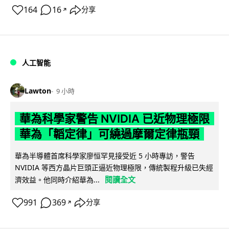
164
16
分享
↗
人工智能
Lawton
9 小時
華為科學家警告 NVIDIA 已近物理極限
華為「韜定律」可繞過摩爾定律瓶頸
華為半導體首席科學家廖恒罕見接受近 5 小時專訪，警告
NVIDIA 等西方晶片巨頭正逼近物理極限，傳統製程升級已失經
閱讀全文
濟效益。他同時介紹華為...
991
369
分享
↗