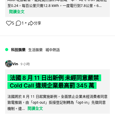
至0.24，每百公里只需12.8 kWh，一度電行到7.8公里。6...
閱讀全文
5
1
分享
↗
科技娛樂
生活娛樂
城中熱話
Vin
9 小時
法國 8 月 11 日出新例 未經同意嚴禁
Cold Call 違規企業最高罰 345 萬
法國將於 8 月 11 日起實施新例，全面禁止企業未經消費者同意
致電推銷，由「opt-out」拒接登記制轉為「opt-in」先徵同意
閱讀全文
機制。違...