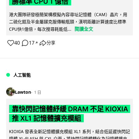
勝標準 CPU 1 億倍
港大團隊研發極簡架構模擬內容尋址記憶體（CAM）晶片，用
二硫化鉬及半金屬銻克服傳輸瓶頸，漢明距離計算速度比標準
閱讀全文
CPU快1億倍，每次搜尋耗能低...
40
17
分享
↗
人工智能
Lawton
1 日
靠快閃記憶體紓緩 DRAM 不足 KIOXIA
推 XL1 記憶體擴充模組
KIOXIA 發表全新記憶體擴充模組 XL1 系列，結合低延遲快閃記
憶體 XL-FLASH 與 CXL 介面，將快閃記憶體轉化為記憶體擴充