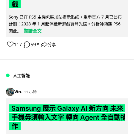
戲
Sony 已在 PS5 主機包裝加貼提示貼紙，重申官方 7 月已公布
計劃：2028 年 1 月起停產新遊戲實體光碟。分析師預期 PS6
閱讀全文
因此...
117
59
分享
↗
人工智能
Vin
11 小時
Samsung 展示 Galaxy AI 新方向 未來
手機毋須輸入文字 轉向 Agent 全自動操
作