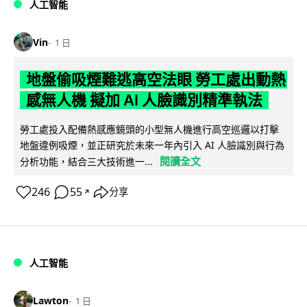
人工智能
Vin
1 日
地盤偷吸煙難逃高空法眼 勞工處出動熱
感無人機 擬加 AI 人臉識別精準執法
勞工處投入配備熱感應鏡頭的小型無人機進行高空巡邏以打擊
地盤違例吸煙，並正研究於未來一年內引入 AI 人臉識別與行為
閱讀全文
分析功能，結合三大技術進一...
246
55
分享
↗
人工智能
Lawton
1 日