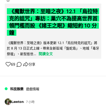
《魔獸世界：至暗之夜》12.1 「烏拉特
克的詛咒」專訪：巢穴不為提高世界首
領門檻而設 《諸王之眠》縮短約 10 分
鐘
《魔獸世界：至暗之夜》版本更新 12.1「烏拉特克的詛咒」將
於 8 月 13 日正式上線，帶來全新區域「盤蛇島」、地城「毒牙
閱讀全文
祭壇」、新型態世...
69
分享
科技娛樂
遊戲情報
Lawton
7 小時