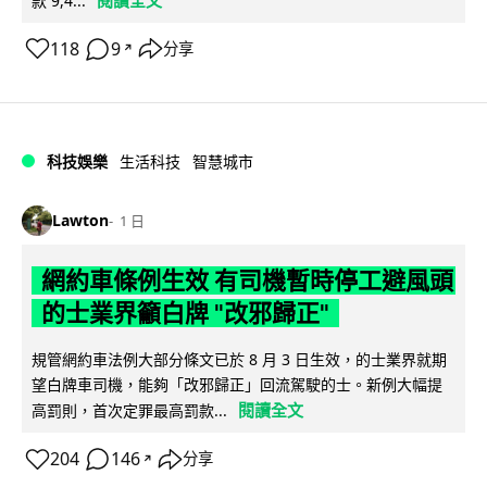
款 9,4...
118
9
分享
↗
科技娛樂
生活科技
智慧城市
Lawton
1 日
網約車條例生效 有司機暫時停工避風頭
的士業界籲白牌 "改邪歸正"
規管網約車法例大部分條文已於 8 月 3 日生效，的士業界就期
望白牌車司機，能夠「改邪歸正」回流駕駛的士。新例大幅提
閱讀全文
高罰則，首次定罪最高罰款...
204
146
分享
↗