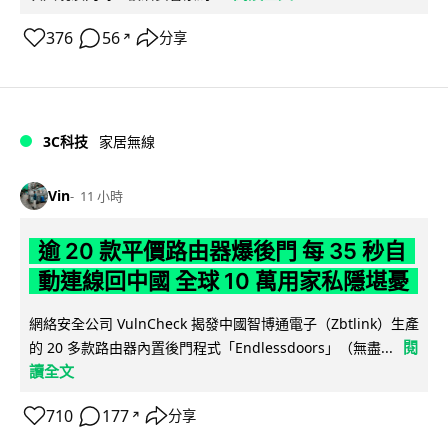
376
56
分享
↗
3C科技
家居無線
Vin
11 小時
逾 20 款平價路由器爆後門 每 35 秒自
動連線回中國 全球 10 萬用家私隱堪憂
網絡安全公司 VulnCheck 揭發中國智博通電子（Zbtlink）生產
閱
的 20 多款路由器內置後門程式「Endlessdoors」（無盡...
讀全文
710
177
分享
↗