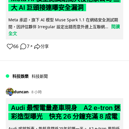
大 AI 巨頭接連曝安全漏洞
Meta 承認，旗下 AI 模型 Muse Spark 1.1 在網絡安全測試期
閱讀
間，因評估夥伴 Irregular 設定出錯而意外連上互聯網...
全文
66
7
分享
↗
科技娛樂
科技新聞
duncan
8 小時
Audi 最慳電量產車現身 A2 e-tron 迷
彩造型曝光 快充 26 分鐘充滿 8 成電
Audi 呢部新車，能耗竟然係25年前嘅一半。 A2 e-tron 風阻低