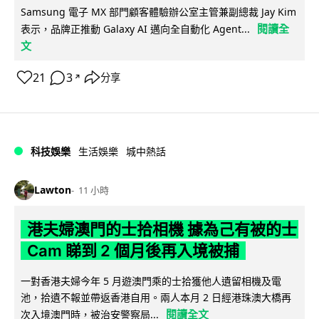
Samsung 電子 MX 部門顧客體驗辦公室主管兼副總裁 Jay Kim
閱讀全
表示，品牌正推動 Galaxy AI 邁向全自動化 Agent...
文
21
3
分享
↗
科技娛樂
生活娛樂
城中熱話
Lawton
11 小時
港夫婦澳門的士拾相機 據為己有被的士
Cam 睇到 2 個月後再入境被捕
一對香港夫婦今年 5 月遊澳門乘的士拾獲他人遺留相機及電
池，拾遺不報並帶返香港自用。兩人本月 2 日經港珠澳大橋再
閱讀全文
次入境澳門時，被治安警察局...