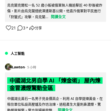
烏克蘭克爾松一名 52 歲小販被俄軍無人機追擊近 40 秒後被炸
傷，影片由烏克蘭總統澤連斯基公開。他直斥俄軍對平民進行
閱讀全文
「狩獵式」攻擊，烏克蘭...
21
3
分享
↗
人工智能
Lawton
5 小時
中國湖北男自學 AI 「煉金術」 屋內煉
金冒濃煙驚動全區
中國湖北黃石一名男子見金價高企，利用 AI 自學提煉黃金，在
租住單位私設高壓爐及作坊冶煉，過程產生大量刺鼻濃煙，驚
閱讀全文
動鄰居報警。警方到場揭發整...