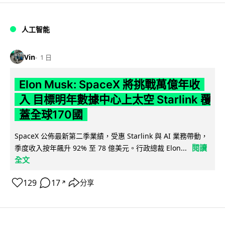
人工智能
Vin
1 日
Elon Musk: SpaceX 將挑戰萬億年收
入 目標明年數據中心上太空 Starlink 覆
蓋全球170國
SpaceX 公佈最新第二季業績，受惠 Starlink 與 AI 業務帶動，
閱讀
季度收入按年飆升 92% 至 78 億美元。行政總裁 Elon...
全文
129
17
分享
↗