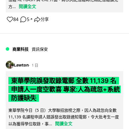
閱讀全文
方...
84
5
分享
↗
商業科技
資訊保安
Lawton
1 日
東華學院誤發取錄電郵 全數 11,139 名
申請人一度空歡喜 專家:人為疏忽+系統
防護缺失
東華學院今日（5 日）大學聯招放榜之際，因人為疏忽向全數
11,139 名課程申請人錯誤發出取錄通知電郵，令大批考生一度
閱讀全文
以為獲得學位取錄，事...