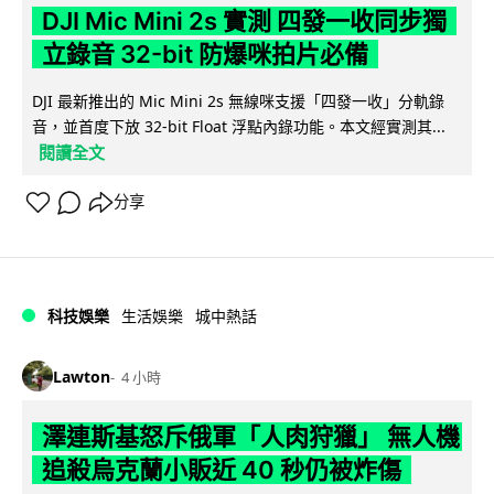
DJI Mic Mini 2s 實測 四發一收同步獨
立錄音 32-bit 防爆咪拍片必備
DJI 最新推出的 Mic Mini 2s 無線咪支援「四發一收」分軌錄
音，並首度下放 32-bit Float 浮點內錄功能。本文經實測其...
閱讀全文
分享
科技娛樂
生活娛樂
城中熱話
Lawton
4 小時
澤連斯基怒斥俄軍「人肉狩獵」 無人機
追殺烏克蘭小販近 40 秒仍被炸傷