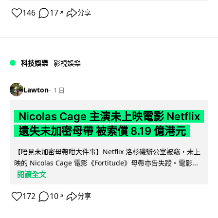
146
17
分享
↗
科技娛樂
影視娛樂
Lawton
1 日
Nicolas Cage 主演未上映電影 Netflix
遺失未加密母帶 被索償 8.19 億港元
【唔見未加密母帶咁大件事】Netflix 洛杉磯辦公室被竊，未上
映的 Nicolas Cage 電影《Fortitude》母帶亦告失蹤。電影...
閱讀全文
172
10
分享
↗