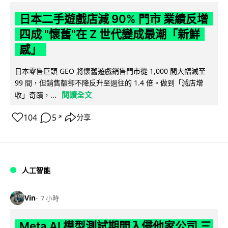
日本二手遊戲店減 90% 門市 業績反增
四成 "懷舊"在 Z 世代變成最潮「新鮮
感」
日本零售巨頭 GEO 將懷舊遊戲銷售門市從 1,000 間大幅減至
99 間，但銷售額卻不降反升至過往的 1.4 倍。做到「減店增
閱讀全文
收」奇蹟，...
104
5
分享
↗
人工智能
Vin
7 小時
Meta AI 模型測試期間入侵他家公司 三