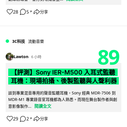
28
5
分享
↗
3C科技
流動音樂
89
Lawton
6 小時
【評測】Sony IER-M500 入耳式監聽
耳機：現場拍攝、後製監聽與人聲利器
談到專業混音專用的聲音監聽耳機，Sony 經典 MDR-7506 到
MDR-M1 專業錄音室耳機都為人熟悉。而現在舞台製作者與創
閱讀全文
意影像製作...
29
2
分享
↗