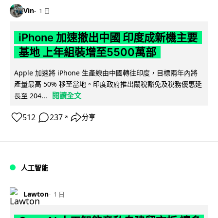
Vin
1 日
iPhone 加速撤出中國 印度成新機主要
基地 上年組裝增至5500萬部
Apple 加速將 iPhone 生產線由中國轉往印度，目標兩年內將
產量最高 50% 移至當地。印度政府推出關稅豁免及稅務優惠延
閱讀全文
長至 204...
512
237
分享
↗
人工智能
Lawton
1 日