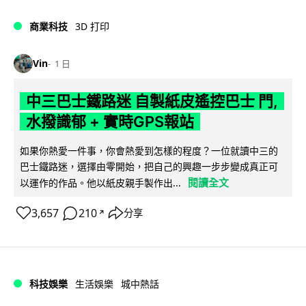
商業科技
3D 打印
Vin
1 日
中三巴士鐵路迷 自製紙皮遙控巴士 門,
水撥識郁 + 實時GPS報站
如果你熱愛一件事，你會熱愛到怎樣的程度？一位就讀中三的
巴士鐵路迷，選擇由零開始，把自己的興趣一步步變成真正可
閱讀全文
以運作的作品。他以紙皮親手製作出...
3,657
210
分享
↗
科技娛樂
生活娛樂
城中熱話