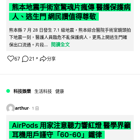
熊本地震手術室驚魂片瘋傳 醫護保護病
人、逃生門 網民讚值得尊敬
熊本縣 7 月 28 日發生 7.1 級地震，熊本綜合醫院手術室鏡頭拍
下地震一刻，醫護人員臨危不亂保護病人，更馬上開逃生門確
閱讀全文
保出口流通。片段...
67
21
分享
↗
科技娛樂
生活科技
健康
arthur
1 日
AirPods 用家注意聽力響紅燈 醫學界籲
耳機用戶謹守「60-60」鐵律