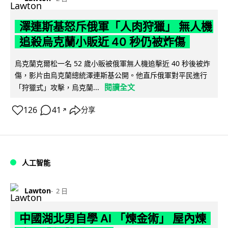
澤連斯基怒斥俄軍「人肉狩獵」 無人機
追殺烏克蘭小販近 40 秒仍被炸傷
烏克蘭克爾松一名 52 歲小販被俄軍無人機追擊近 40 秒後被炸
傷，影片由烏克蘭總統澤連斯基公開。他直斥俄軍對平民進行
閱讀全文
「狩獵式」攻擊，烏克蘭...
126
41
分享
↗
人工智能
Lawton
2 日
中國湖北男自學 AI 「煉金術」 屋內煉