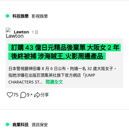
科技娛樂
影視娛樂
Lawton
1 日
訂購 43 億日元精品後棄單 大阪女 2 年
後終被捕 涉海賊王,火影周邊產品
日本警視廳神田署 8 月 6 日公布，拘捕一名 32 歲大阪女子，
指她涉嫌在出版巨頭集英社旗下官方網店「JUMP
閱讀全文
CHARACTERS ST...
75
9
分享
↗
商業科技
資訊保安