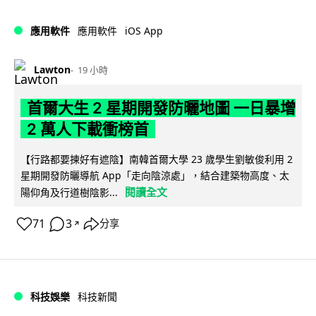
iOS App
應用軟件
應用軟件
Lawton
19 小時
首爾大生 2 星期開發防曬地圖 一日暴增
2 萬人下載衝榜首
【行路都要揀好有遮陰】南韓首爾大學 23 歲學生劉敏俊利用 2
星期開發防曬導航 App「走向陰涼處」，結合建築物高度、太
閱讀全文
陽仰角及行道樹陰影...
71
3
分享
↗
科技娛樂
科技新聞