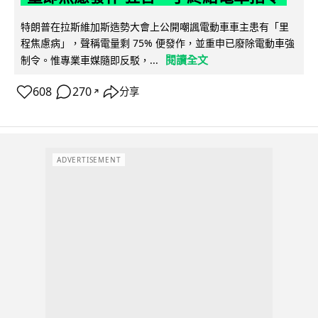
特朗普在拉斯維加斯造勢大會上公開嘲諷電動車車主患有「里
程焦慮病」，聲稱電量剩 75% 便發作，並重申已廢除電動車強
閱讀全文
制令。惟專業車媒隨即反駁，...
608
270
分享
↗
ADVERTISEMENT