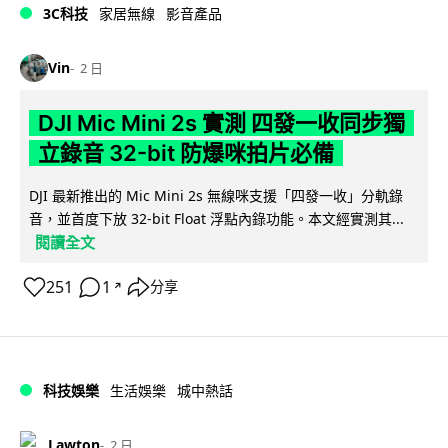
3C科技
家居無線
影音產品
Vin
2 日
DJI Mic Mini 2s 實測 四發一收同步獨
立錄音 32-bit 防爆咪拍片必備
DJI 最新推出的 Mic Mini 2s 無線咪支援「四發一收」分軌錄
音，並首度下放 32-bit Float 浮點內錄功能。本文經實測其...
閱讀全文
251
1
分享
↗
科技娛樂
生活娛樂
城中熱話
Lawton
2 日