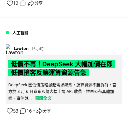
12
分享
人工智能
Lawton
16 小時
低價不再！DeepSeek 大幅加價在即
低價搶客反釀運算資源告急
DeepSeek 因低價策略掀起需求熱潮，運算資源不勝負荷，官
方於 8 月 6 日宣布即將大幅上調 API 收費，惟未公布具體加
閱讀全文
幅。事件與...
53
16
分享
↗