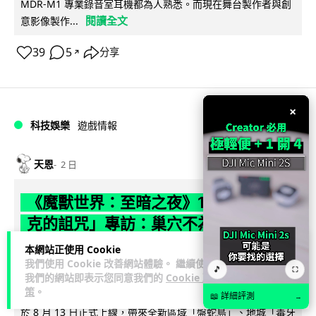
MDR-M1 專業錄音室耳機都為人熟悉。而現在舞台製作者與創
閱讀全文
意影像製作...
39
5
分享
↗
×
科技娛樂
遊戲情報
天恩
2 日
《魔獸世界：至暗之夜》12.1 「烏拉特
克的詛咒」專訪：巢穴不為提高世界首
領門檻而設 《諸王之眠》縮短約 10 分
本網站正使用 Cookie
我們使用 Cookie 改善網站體驗。 繼續使用
鐘
🎵
⛶
我們的網站即表示您同意我們的
Cookie 政
策
。
《魔獸世界：至暗之夜》版本更新 12.1「烏拉特克的詛咒」將
📖 詳細評測
→
於 8 月 13 日正式上線，帶來全新區域「盤蛇島」、地城「毒牙