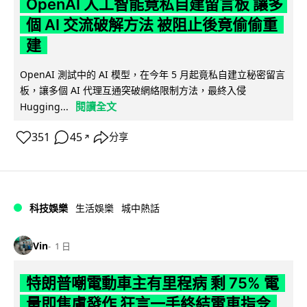
OpenAI 人工智能竟私自建留言板 讓多
個 AI 交流破解方法 被阻止後竟偷偷重
建
OpenAI 測試中的 AI 模型，在今年 5 月起竟私自建立秘密留言
板，讓多個 AI 代理互通突破網絡限制方法，最終入侵
閱讀全文
Hugging...
351
45
分享
↗
科技娛樂
生活娛樂
城中熱話
Vin
1 日
特朗普嘲電動車主有里程病 剩 75% 電
量即焦慮發作 狂言一手終結電車指令