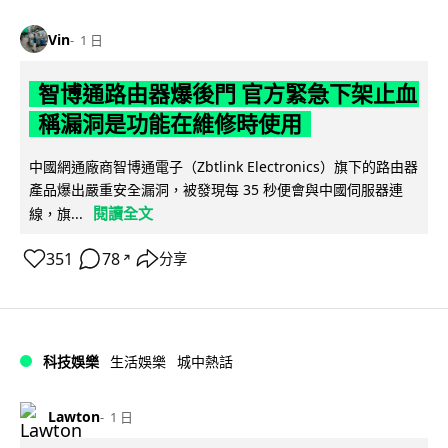
Vin
1 日
智博通路由器爆後門 官方緊急下架止血
稱漏洞是功能在維修時使用
中國網通廠商智博通電子（Zbtlink Electronics）旗下的路由器
產品爆出嚴重安全漏洞，被發現每 35 秒便會與中國伺服器連
閱讀全文
線，旗...
351
78
分享
↗
科技娛樂
生活娛樂
城中熱話
Lawton
1 日