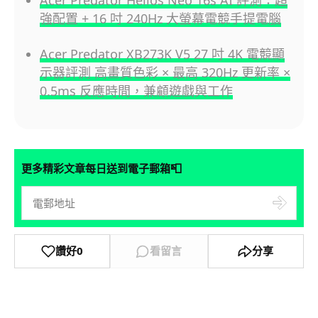
強配置 + 16 吋 240Hz 大螢幕電競手提電腦
Acer Predator XB273K V5 27 吋 4K 電競顯
示器評測 高畫質色彩 × 最高 320Hz 更新率 ×
0.5ms 反應時間，兼顧遊戲與工作
📮
更多精彩文章每日送到電子郵箱
讚好
0
看留言
分享