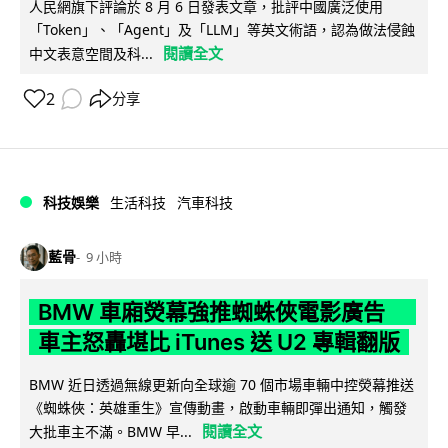
人民網旗下評論於 8 月 6 日發表文章，批評中國廣泛使用
「Token」、「Agent」及「LLM」等英文術語，認為做法侵蝕
閱讀全文
中文表意空間及科...
2
分享
科技娛樂
生活科技
汽車科技
藍骨
9 小時
BMW 車廂熒幕強推蜘蛛俠電影廣告
車主怒轟堪比 iTunes 送 U2 專輯翻版
BMW 近日透過無線更新向全球逾 70 個市場車輛中控熒幕推送
《蜘蛛俠：英雄重生》宣傳動畫，啟動車輛即彈出通知，觸發
閱讀全文
大批車主不滿。BMW 早...