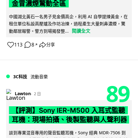
金冒濃煙驚動全區
中國湖北黃石一名男子見金價高企，利用 AI 自學提煉黃金，在
租住單位私設高壓爐及作坊冶煉，過程產生大量刺鼻濃煙，驚
閱讀全文
動鄰居報警。警方到場揭發整...
113
8
分享
↗
3C科技
流動音樂
89
Lawton
2 日
【評測】Sony IER-M500 入耳式監聽
耳機：現場拍攝、後製監聽與人聲利器
談到專業混音專用的聲音監聽耳機，Sony 經典 MDR-7506 到