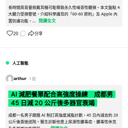
長時間高音量佩戴耳機可能導致永久性噪音性聽損。本文盤點 4
大聽力受損警號，介紹科學護耳的「60-60 原則」及 Apple 內
閱讀全文
置防護功能，...
20
分享
人工智能
arthur
1 日
AI 減肥餐單配合高強度操練 成都男
45 日減 20 公斤後多器官衰竭
成都一名男子跟隨 AI 制訂高強度減脂計劃，45 日內減去約 20
公斤後昏迷送院。醫生診斷他患上尿源性膿毒症、膿毒性休克