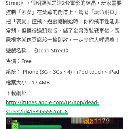
Street》，很明顯就是這2套電影的結晶，玩家需要
控制「索女」在荒蕪的街道上，駕著「玩命飛車」
把「喪屍」撞飛。
遊戲剛開始時，你的飛車性能非
常弱，但捱得過頭幾版，儲了金幣改裝戰車後，喪
屍根本就像豆腐般一撞即散，一定令你大呼過癮！
遊戲名稱：《Dead Street》
售價：Free
系統：iPhone (3G、3Gs、4)、iPod touch、iPad
檔案大小：17.4MB
下載網址：
http://itunes.apple.com/us/app/dead-
street/id415895555?mt=8