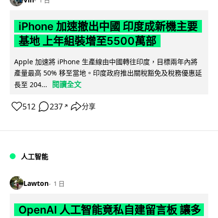
iPhone 加速撤出中國 印度成新機主要
基地 上年組裝增至5500萬部
Apple 加速將 iPhone 生產線由中國轉往印度，目標兩年內將
產量最高 50% 移至當地。印度政府推出關稅豁免及稅務優惠延
閱讀全文
長至 204...
512
237
分享
↗
人工智能
Lawton
1 日
OpenAI 人工智能竟私自建留言板 讓多