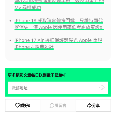
坐小型飛機遭強風吹走手機 森林中用 Find
My 尋機成功
iPhone 18 或取消實體快門鍵 只維持兩代
就消失 傳 Apple 因使用率低考慮放棄設計
iPhone 17 Air 邊框保護殼曝光 Apple 重現
iPhone 4 經典設計
📮
更多精彩文章每日送到電子郵箱
讚好
0
看留言
分享