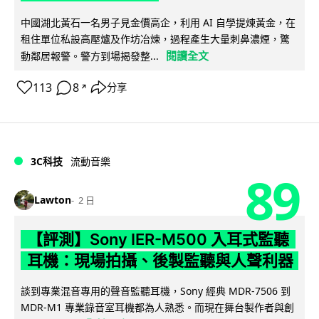
中國湖北黃石一名男子見金價高企，利用 AI 自學提煉黃金，在
租住單位私設高壓爐及作坊冶煉，過程產生大量刺鼻濃煙，驚
閱讀全文
動鄰居報警。警方到場揭發整...
113
8
分享
↗
3C科技
流動音樂
89
Lawton
2 日
【評測】Sony IER-M500 入耳式監聽
耳機：現場拍攝、後製監聽與人聲利器
談到專業混音專用的聲音監聽耳機，Sony 經典 MDR-7506 到
MDR-M1 專業錄音室耳機都為人熟悉。而現在舞台製作者與創