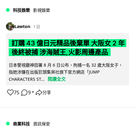
科技娛樂
影視娛樂
Lawton
1 日
訂購 43 億日元精品後棄單 大阪女 2 年
後終被捕 涉海賊王,火影周邊產品
日本警視廳神田署 8 月 6 日公布，拘捕一名 32 歲大阪女子，
指她涉嫌在出版巨頭集英社旗下官方網店「JUMP
閱讀全文
CHARACTERS ST...
75
9
分享
↗
商業科技
資訊保安