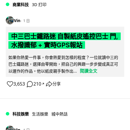
商業科技
3D 打印
Vin
1 日
中三巴士鐵路迷 自製紙皮遙控巴士 門,
水撥識郁 + 實時GPS報站
如果你熱愛一件事，你會熱愛到怎樣的程度？一位就讀中三的
巴士鐵路迷，選擇由零開始，把自己的興趣一步步變成真正可
閱讀全文
以運作的作品。他以紙皮親手製作出...
3,653
210
分享
↗
科技娛樂
生活娛樂
城中熱話
Vin
1 日