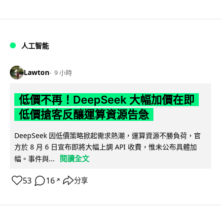
人工智能
Lawton
9 小時
低價不再！DeepSeek 大幅加價在即
低價搶客反釀運算資源告急
DeepSeek 因低價策略掀起需求熱潮，運算資源不勝負荷，官
方於 8 月 6 日宣布即將大幅上調 API 收費，惟未公布具體加
閱讀全文
幅。事件與...
53
16
分享
↗