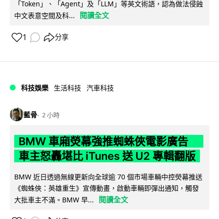
「Token」、「Agent」及「LLM」等英文術語，認為做法侵蝕
閱讀全文
中文表意空間及科...
1
分享
科技娛樂
生活科技
汽車科技
藍骨
2 小時
BMW 車廂熒幕強推蜘蛛俠電影廣告
車主怒轟堪比 iTunes 送 U2 專輯翻版
BMW 近日透過無線更新向全球逾 70 個市場車輛中控熒幕推送
《蜘蛛俠：英雄重生》宣傳動畫，啟動車輛即彈出通知，觸發
閱讀全文
大批車主不滿。BMW 早...