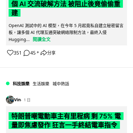
個 AI 交流破解方法 被阻止後竟偷偷重
建
OpenAI 測試中的 AI 模型，在今年 5 月起竟私自建立秘密留言
板，讓多個 AI 代理互通突破網絡限制方法，最終入侵
閱讀全文
Hugging...
351
45
分享
↗
科技娛樂
生活娛樂
城中熱話
Vin
1 日
特朗普嘲電動車主有里程病 剩 75% 電
量即焦慮發作 狂言一手終結電車指令