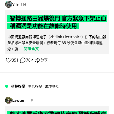
Vin
1 日
智博通路由器爆後門 官方緊急下架止血
稱漏洞是功能在維修時使用
中國網通廠商智博通電子（Zbtlink Electronics）旗下的路由器
產品爆出嚴重安全漏洞，被發現每 35 秒便會與中國伺服器連
閱讀全文
線，旗...
351
78
分享
↗
科技娛樂
生活娛樂
城中熱話
Lawton
1 日