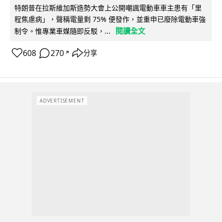
特朗普在拉斯維加斯造勢大會上公開嘲諷電動車車主患有「里
程焦慮病」，聲稱電量剩 75% 便發作，並重申已廢除電動車強
閱讀全文
制令。惟專業車媒隨即反駁，...
608
270
分享
↗
ADVERTISEMENT