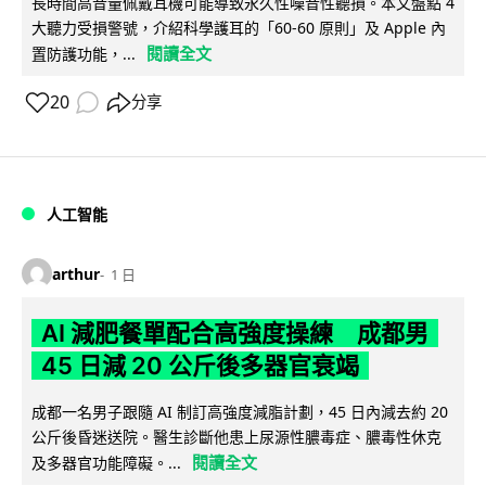
長時間高音量佩戴耳機可能導致永久性噪音性聽損。本文盤點 4
大聽力受損警號，介紹科學護耳的「60-60 原則」及 Apple 內
閱讀全文
置防護功能，...
20
分享
人工智能
arthur
1 日
AI 減肥餐單配合高強度操練 成都男
45 日減 20 公斤後多器官衰竭
成都一名男子跟隨 AI 制訂高強度減脂計劃，45 日內減去約 20
公斤後昏迷送院。醫生診斷他患上尿源性膿毒症、膿毒性休克
閱讀全文
及多器官功能障礙。...