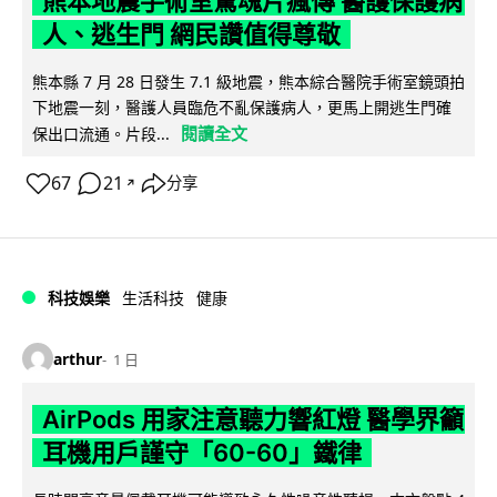
熊本地震手術室驚魂片瘋傳 醫護保護病
人、逃生門 網民讚值得尊敬
熊本縣 7 月 28 日發生 7.1 級地震，熊本綜合醫院手術室鏡頭拍
下地震一刻，醫護人員臨危不亂保護病人，更馬上開逃生門確
閱讀全文
保出口流通。片段...
67
21
分享
↗
科技娛樂
生活科技
健康
arthur
1 日
AirPods 用家注意聽力響紅燈 醫學界籲
耳機用戶謹守「60-60」鐵律