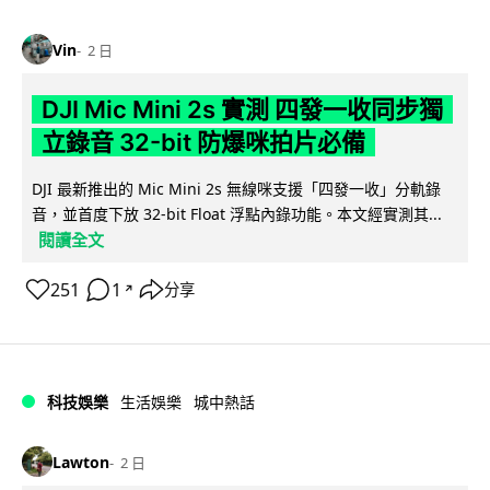
Vin
2 日
DJI Mic Mini 2s 實測 四發一收同步獨
立錄音 32-bit 防爆咪拍片必備
DJI 最新推出的 Mic Mini 2s 無線咪支援「四發一收」分軌錄
音，並首度下放 32-bit Float 浮點內錄功能。本文經實測其...
閱讀全文
251
1
分享
↗
科技娛樂
生活娛樂
城中熱話
Lawton
2 日