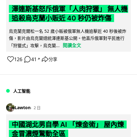
澤連斯基怒斥俄軍「人肉狩獵」 無人機
追殺烏克蘭小販近 40 秒仍被炸傷
烏克蘭克爾松一名 52 歲小販被俄軍無人機追擊近 40 秒後被炸
傷，影片由烏克蘭總統澤連斯基公開。他直斥俄軍對平民進行
閱讀全文
「狩獵式」攻擊，烏克蘭...
126
41
分享
↗
人工智能
Lawton
2 日
中國湖北男自學 AI 「煉金術」 屋內煉
金冒濃煙驚動全區