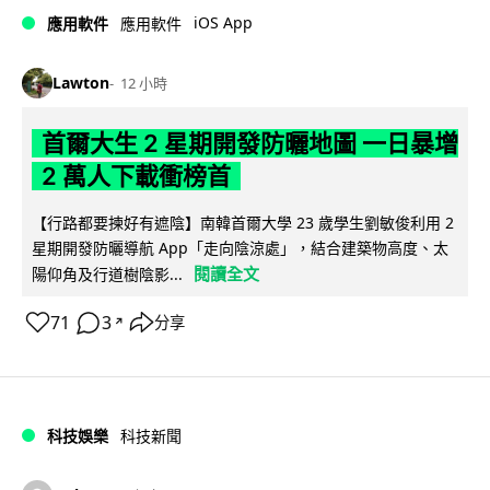
iOS App
應用軟件
應用軟件
Lawton
12 小時
首爾大生 2 星期開發防曬地圖 一日暴增
2 萬人下載衝榜首
【行路都要揀好有遮陰】南韓首爾大學 23 歲學生劉敏俊利用 2
星期開發防曬導航 App「走向陰涼處」，結合建築物高度、太
閱讀全文
陽仰角及行道樹陰影...
71
3
分享
↗
科技娛樂
科技新聞