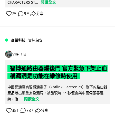
閱讀全文
CHARACTERS ST...
75
9
分享
↗
商業科技
資訊保安
Vin
1 日
智博通路由器爆後門 官方緊急下架止血
稱漏洞是功能在維修時使用
中國網通廠商智博通電子（Zbtlink Electronics）旗下的路由器
產品爆出嚴重安全漏洞，被發現每 35 秒便會與中國伺服器連
閱讀全文
線，旗...
351
78
分享
↗