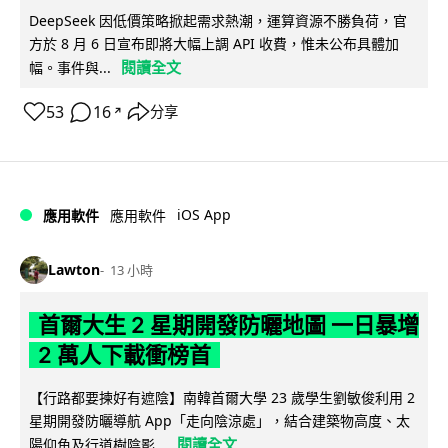
DeepSeek 因低價策略掀起需求熱潮，運算資源不勝負荷，官
方於 8 月 6 日宣布即將大幅上調 API 收費，惟未公布具體加
閱讀全文
幅。事件與...
53
16
分享
↗
iOS App
應用軟件
應用軟件
Lawton
13 小時
首爾大生 2 星期開發防曬地圖 一日暴增
2 萬人下載衝榜首
【行路都要揀好有遮陰】南韓首爾大學 23 歲學生劉敏俊利用 2
星期開發防曬導航 App「走向陰涼處」，結合建築物高度、太
閱讀全文
陽仰角及行道樹陰影...