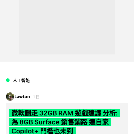
人工智能
Lawton
1 日
微軟刪走 32GB RAM 遊戲建議 分析:
為 8GB Surface 銷售鋪路 連自家
Copilot+ 門檻也未到