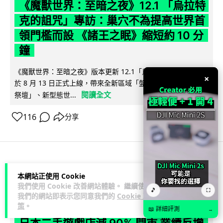
《魔獸世界：至暗之夜》12.1 「烏拉特
克的詛咒」專訪：巢穴不為提高世界首
領門檻而設 《諸王之眠》縮短約 10 分
鐘
《魔獸世界：至暗之夜》版本更新 12.1「烏拉特克的詛咒」將
×
於 8 月 13 日正式上線，帶來全新區域「盤蛇島」、地城「毒牙
閱讀全文
祭壇」、新型態世...
116
分享
科技娛樂
遊戲情報
本網站正使用 Cookie
我們使用 Cookie 改善網站體驗。 繼續使用
🎵
⛶
Lawton
我們的網站即表示您同意我們的
Cookie 政
2 日
策
。
📖 詳細評測
→
日本二手遊戲店減 90% 門市 業績反增