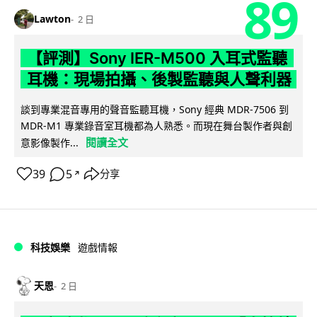
89
Lawton
2 日
【評測】Sony IER-M500 入耳式監聽
耳機：現場拍攝、後製監聽與人聲利器
談到專業混音專用的聲音監聽耳機，Sony 經典 MDR-7506 到
MDR-M1 專業錄音室耳機都為人熟悉。而現在舞台製作者與創
閱讀全文
意影像製作...
39
5
分享
↗
科技娛樂
遊戲情報
天恩
2 日