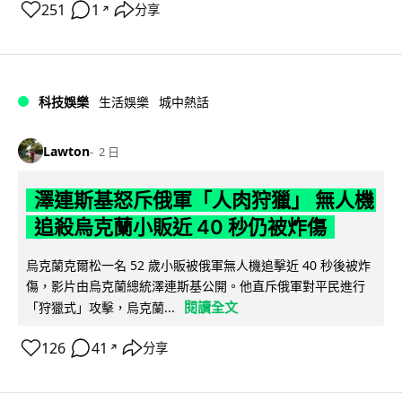
251
1
分享
↗
科技娛樂
生活娛樂
城中熱話
Lawton
2 日
澤連斯基怒斥俄軍「人肉狩獵」 無人機
追殺烏克蘭小販近 40 秒仍被炸傷
烏克蘭克爾松一名 52 歲小販被俄軍無人機追擊近 40 秒後被炸
傷，影片由烏克蘭總統澤連斯基公開。他直斥俄軍對平民進行
閱讀全文
「狩獵式」攻擊，烏克蘭...
126
41
分享
↗