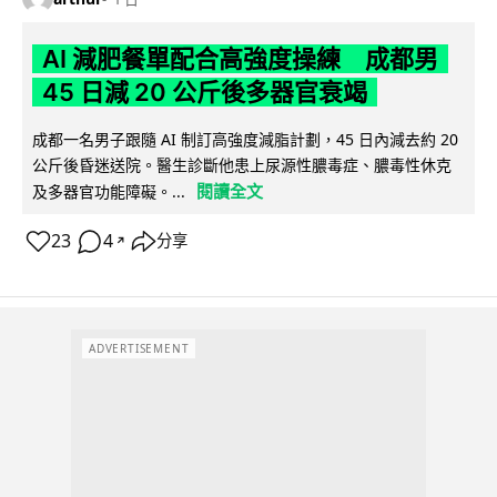
AI 減肥餐單配合高強度操練 成都男
45 日減 20 公斤後多器官衰竭
成都一名男子跟隨 AI 制訂高強度減脂計劃，45 日內減去約 20
公斤後昏迷送院。醫生診斷他患上尿源性膿毒症、膿毒性休克
閱讀全文
及多器官功能障礙。...
23
4
分享
↗
ADVERTISEMENT