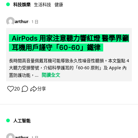
科技娛樂
生活科技
健康
arthur
1 日
AirPods 用家注意聽力響紅燈 醫學界籲
耳機用戶謹守「60-60」鐵律
長時間高音量佩戴耳機可能導致永久性噪音性聽損。本文盤點 4
大聽力受損警號，介紹科學護耳的「60-60 原則」及 Apple 內
閱讀全文
置防護功能，...
20
分享
人工智能
arthur
1 日