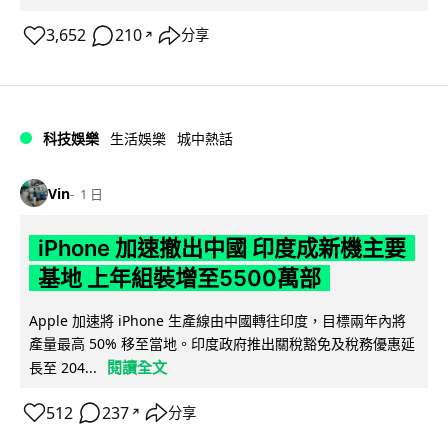
3,652
210
分享
↗
科技娛樂
生活娛樂
城中熱話
Vin
1 日
iPhone 加速撤出中國 印度成新機主要
基地 上年組裝增至5500萬部
Apple 加速將 iPhone 生產線由中國轉往印度，目標兩年內將
產量最高 50% 移至當地。印度政府推出關稅豁免及稅務優惠延
閱讀全文
長至 204...
512
237
分享
↗