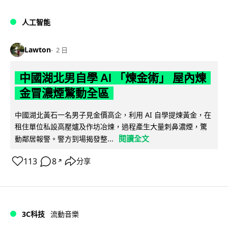
人工智能
Lawton
2 日
中國湖北男自學 AI 「煉金術」 屋內煉
金冒濃煙驚動全區
中國湖北黃石一名男子見金價高企，利用 AI 自學提煉黃金，在
租住單位私設高壓爐及作坊冶煉，過程產生大量刺鼻濃煙，驚
閱讀全文
動鄰居報警。警方到場揭發整...
113
8
分享
↗
3C科技
流動音樂