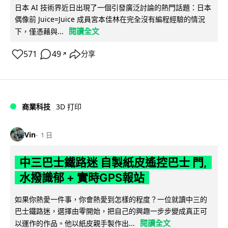
日本 AI 技術界近日出現了一個引發廣泛討論的熱門話題：日本
偶像前 Juice=Juice 成員宮本佳林在完全沒有編程經驗的情況
閱讀全文
下，僅憑藉與...
571
49
分享
↗
商業科技
3D 打印
Vin
1 日
中三巴士鐵路迷 自製紙皮遙控巴士 門,
水撥識郁 + 實時GPS報站
如果你熱愛一件事，你會熱愛到怎樣的程度？一位就讀中三的
巴士鐵路迷，選擇由零開始，把自己的興趣一步步變成真正可
閱讀全文
以運作的作品。他以紙皮親手製作出...