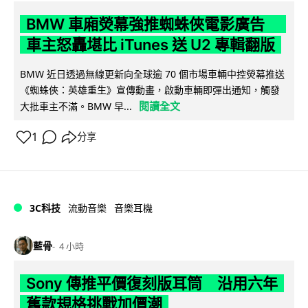
BMW 車廂熒幕強推蜘蛛俠電影廣告
車主怒轟堪比 iTunes 送 U2 專輯翻版
BMW 近日透過無線更新向全球逾 70 個市場車輛中控熒幕推送
《蜘蛛俠：英雄重生》宣傳動畫，啟動車輛即彈出通知，觸發
閱讀全文
大批車主不滿。BMW 早...
1
分享
3C科技
流動音樂
音樂耳機
藍骨
4 小時
Sony 傳推平價復刻版耳筒 沿用六年
舊款規格挑戰加價潮