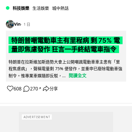
科技娛樂
生活娛樂
城中熱話
Vin
1 日
特朗普嘲電動車主有里程病 剩 75% 電
量即焦慮發作 狂言一手終結電車指令
特朗普在拉斯維加斯造勢大會上公開嘲諷電動車車主患有「里
程焦慮病」，聲稱電量剩 75% 便發作，並重申已廢除電動車強
閱讀全文
制令。惟專業車媒隨即反駁，...
608
270
分享
↗
ADVERTISEMENT