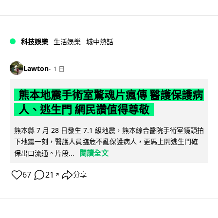
科技娛樂
生活娛樂
城中熱話
Lawton
1 日
熊本地震手術室驚魂片瘋傳 醫護保護病
人、逃生門 網民讚值得尊敬
熊本縣 7 月 28 日發生 7.1 級地震，熊本綜合醫院手術室鏡頭拍
下地震一刻，醫護人員臨危不亂保護病人，更馬上開逃生門確
閱讀全文
保出口流通。片段...
67
21
分享
↗