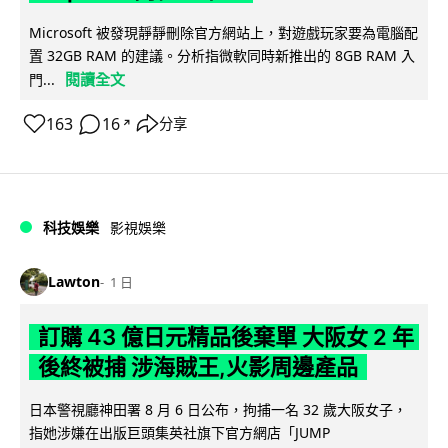
Microsoft 被發現靜靜刪除官方網站上，對遊戲玩家要為電腦配
置 32GB RAM 的建議。分析指微軟同時新推出的 8GB RAM 入
閱讀全文
門...
163
16
分享
↗
科技娛樂
影視娛樂
Lawton
1 日
訂購 43 億日元精品後棄單 大阪女 2 年
後終被捕 涉海賊王,火影周邊產品
日本警視廳神田署 8 月 6 日公布，拘捕一名 32 歲大阪女子，
指她涉嫌在出版巨頭集英社旗下官方網店「JUMP