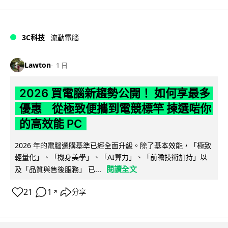
3C科技
流動電腦
Lawton
1 日
2026 買電腦新趨勢公開！ 如何享最多
優惠 從極致便攜到電競標竿 揀選啱你
的高效能 PC
2026 年的電腦選購基準已經全面升級。除了基本效能，「極致
輕量化」、「機身美學」、「AI算力」、「前瞻技術加持」以
閱讀全文
及「品質與售後服務」 已...
21
1
分享
↗