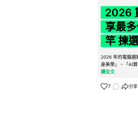
202
享最多
竿 揀
2026 年的電
身美學」、「AI算
讀全文
7
分享