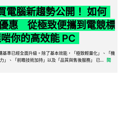
6 買電腦新趨勢公開！ 如何
優惠 從極致便攜到電競標
選啱你的高效能 PC
腦選購基準已經全面升級。除了基本效能，「極致輕量化」、「機
力」、「前瞻技術加持」以及「品質與售後服務」 已...
閱