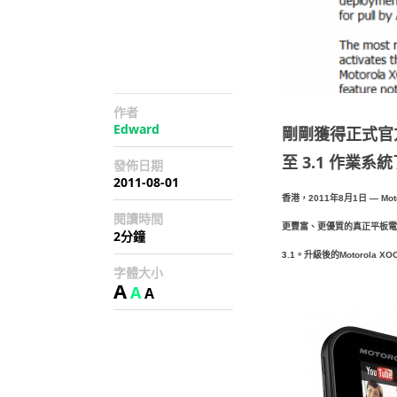
作者
Edward
剛剛獲得正式官方消
至 3.1 作業
發佈日期
2011-08-01
香港，
年
月
日
2011
8
1
— Mot
閱讀時間
更豐富、
更優質的真正平板電
2分鐘
。升級後的
3.1
Motorola XO
字體大小
A
A
A