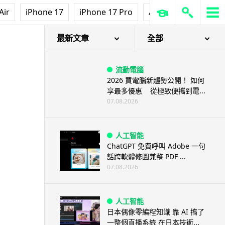
Air
iPhone 17
iPhone 17 Pro
AirPods Pro 3
Ap
最新文章
全部
流動電腦
2026 買電腦新趨勢公開！ 如何
享最多優惠 從極致便攜到電...
07.08.2026
人工智能
ChatGPT 免費呼叫 Adobe 一句
話跨軟體修圖兼整 PDF ...
07.08.2026
人工智能
日本偶像零編程知識 靠 AI 搞了
一整個直播系統 在日本技術...