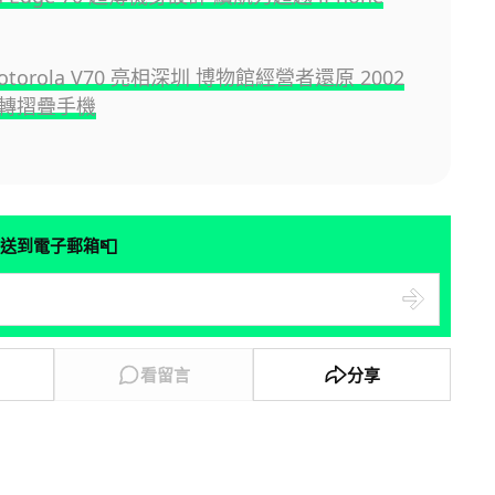
otorola V70 亮相深圳 博物館經營者還原 2002
轉摺疊手機
📮
送到電子郵箱
看留言
分享