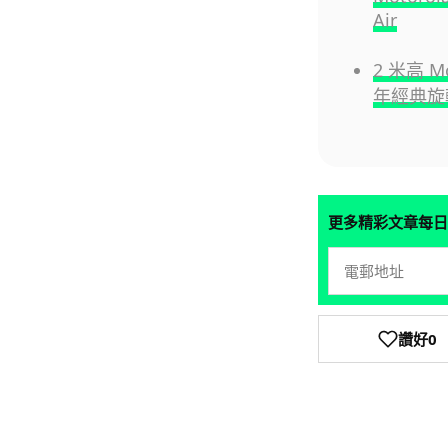
Air
2 米高 M
年經典旋
更多精彩文章每日
讚好
0