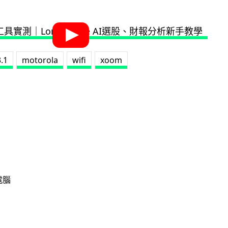
.1
motorola
wifi
xoom
電腦