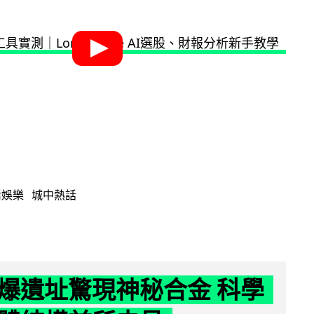
活娛樂
城中熱話
爆遺址驚現神秘合金 科學