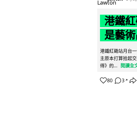
港鐵紅
是藝術
港鐵紅磡站月台一
主原本打算拾起交
得》的...
閱讀全
80
3
↗