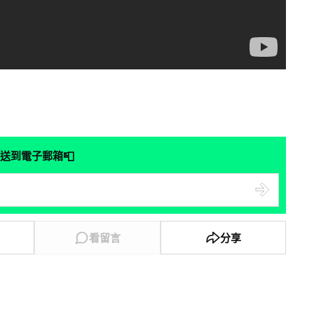
📮
送到電子郵箱
看留言
分享