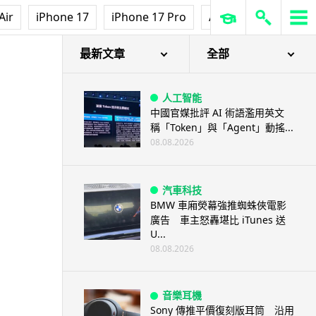
Air
iPhone 17
iPhone 17 Pro
AirPods Pro 3
Ap
最新文章
全部
人工智能
中國官媒批評 AI 術語濫用英文
稱「Token」與「Agent」動搖...
08.08.2026
汽車科技
BMW 車廂熒幕強推蜘蛛俠電影
廣告 車主怒轟堪比 iTunes 送
U...
08.08.2026
音樂耳機
Sony 傳推平價復刻版耳筒 沿用