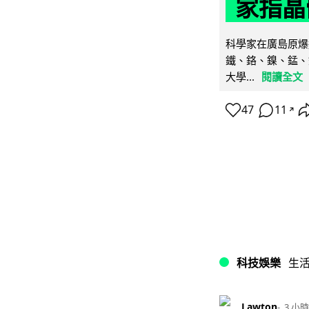
家指晶
科學家在廣島原爆
鐵、鉻、鎳、錳、
大學...
閱讀全文
47
11
↗
科技娛樂
生
Lawton
3 小時