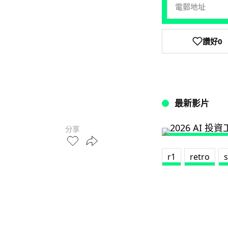
讚好
0
最新影片
分享
r1
retro