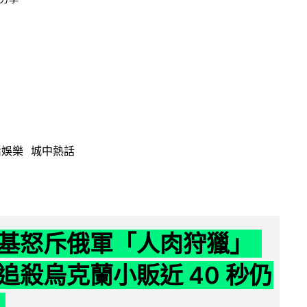
活娛樂
城中熱話
基怒斥俄軍「人肉狩獵」
追殺烏克蘭小販近 40 秒仍