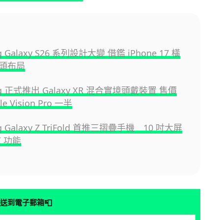
g Galaxy S26 系列設計大變 借鑑 iPhone 17 橫
頭布局
ng 正式推出 Galaxy XR 混合實境頭戴裝置 售價
e Vision Pro 一半
g Galaxy Z TriFold 首推三摺疊手機 10 吋大屏
I 功能
📮
送到電子郵箱