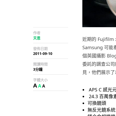
作者
天恩
近期的 Fujif
Samsung 
發佈日期
2011-09-10
個英國攝影 Bl
委託的調查公司
閱讀時間
3分鐘
見，他們展示了以
字體大小
A
A
A
APS C 感光
24.3 百萬像
可換鏡頭
無反光鏡系統