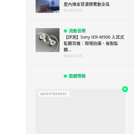
屋內煉金冒濃煙驚動全區
06.08.2026
流動音樂
【評測】Sony IER-M500 入耳式
監聽耳機：現場拍攝、後製監
聽...
06.08.2026
遊戲情報
《魔獸世界：至暗之夜》12.1
「烏拉特克的詛咒」專訪：巢穴
不為提高世...
ADVERTISEMENT
06.08.2026
遊戲情報
日本二手遊戲店減 90% 門市 業
績反增四成 “懷...