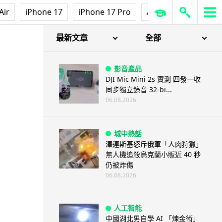
Air
iPhone 17
iPhone 17 Pro
AirPods Pro 3
Ap
最新文章
全部
影音產品
DJI Mic Mini 2s 實測 四發一收
同步獨立錄音 32-bi...
06.08.2026
城中熱話
澤連斯基怒斥俄軍「人肉狩獵」
無人機追殺烏克蘭小販近 40 秒
仍被炸傷
06.08.2026
人工智能
中國湖北男自學 AI 「煉金術」