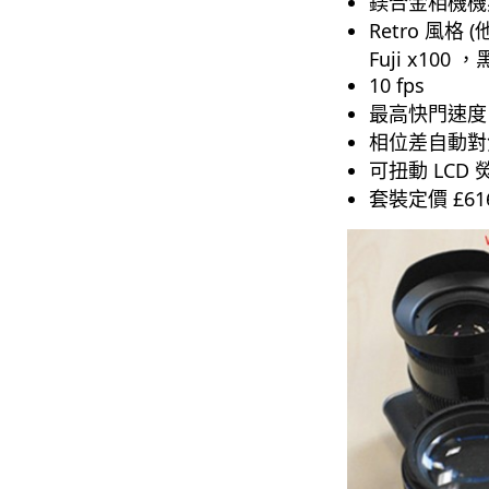
鎂合金相機機
Retro 風
Fuji x100
10 fps
最高快門速度 1
相位差自動對焦 (
可扭動 LCD 
套裝定價 £616 i