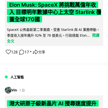
Elon Musk: SpaceX 將挑戰萬億年收
入 目標明年數據中心上太空 Starlink 覆
蓋全球170國
SpaceX 公佈最新第二季業績，受惠 Starlink 與 AI 業務帶動，
閱讀
季度收入按年飆升 92% 至 78 億美元。行政總裁 Elon...
全文
128
17
分享
↗
人工智能
Vin
1 日
港大研原子級新晶片 AI 搜尋速度提升