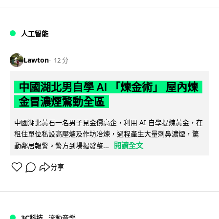
人工智能
Lawton
12 分
中國湖北男自學 AI 「煉金術」 屋內煉
金冒濃煙驚動全區
中國湖北黃石一名男子見金價高企，利用 AI 自學提煉黃金，在
租住單位私設高壓爐及作坊冶煉，過程產生大量刺鼻濃煙，驚
閱讀全文
動鄰居報警。警方到場揭發整...
分享
3C科技
流動音樂