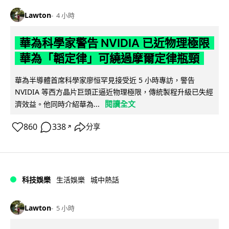
Lawton
4 小時
華為科學家警告 NVIDIA 已近物理極限
華為「韜定律」可繞過摩爾定律瓶頸
華為半導體首席科學家廖恒罕見接受近 5 小時專訪，警告
NVIDIA 等西方晶片巨頭正逼近物理極限，傳統製程升級已失經
閱讀全文
濟效益。他同時介紹華為...
860
338
分享
↗
科技娛樂
生活娛樂
城中熱話
Lawton
5 小時