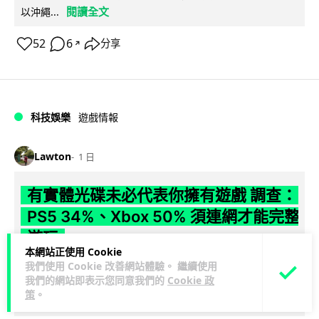
閱讀全文
以沖繩...
52
6
分享
↗
科技娛樂
遊戲情報
Lawton
1 日
有實體光碟未必代表你擁有遊戲 調查：
PS5 34%、Xbox 50% 須連網才能完整
遊玩
本網站正使用 Cookie
我們使用 Cookie 改善網站體驗。 繼續使用
【就算有光碟，也未必代表擁有遊戲】有調查發現，34% PS5
我們的網站即表示您同意我們的
Cookie 政
實體遊戲及 50% Xbox Series X 實體遊戲在完全斷網下無法完
策
。
閱讀全文
整遊...