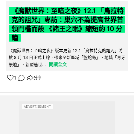
《魔獸世界：至暗之夜》12.1 「烏拉特
克的詛咒」專訪：巢穴不為提高世界首
領門檻而設 《諸王之眠》縮短約 10 分
鐘
《魔獸世界：至暗之夜》版本更新 12.1「烏拉特克的詛咒」將
於 8 月 13 日正式上線，帶來全新區域「盤蛇島」、地城「毒牙
閱讀全文
祭壇」、新型態世...
1
分享
ADVERTISEMENT