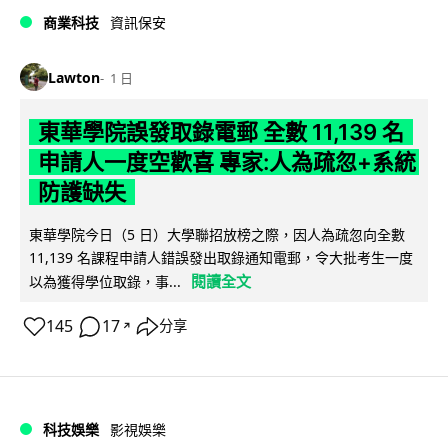
商業科技
資訊保安
Lawton
1 日
東華學院誤發取錄電郵 全數 11,139 名
申請人一度空歡喜 專家:人為疏忽+系統
防護缺失
東華學院今日（5 日）大學聯招放榜之際，因人為疏忽向全數
11,139 名課程申請人錯誤發出取錄通知電郵，令大批考生一度
閱讀全文
以為獲得學位取錄，事...
145
17
分享
↗
科技娛樂
影視娛樂