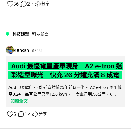
56
2
分享
↗
科技娛樂
科技新聞
duncan
3 小時
Audi 最慳電量產車現身 A2 e-tron 迷
彩造型曝光 快充 26 分鐘充滿 8 成電
Audi 呢部新車，能耗竟然係25年前嘅一半。 A2 e-tron 風阻低
至0.24，每百公里只需12.8 kWh，一度電行到7.8公里。6...
閱讀全文
5
1
分享
↗