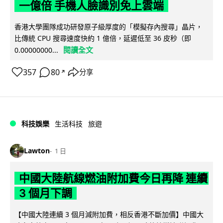
一億倍 手機人臉識別免上雲端
香港大學團隊成功研發原子級厚度的「模擬存內搜尋」晶片，
比傳統 CPU 搜尋速度快約 1 億倍，延遲低至 36 皮秒（即
閱讀全文
0.00000000...
357
80
分享
↗
科技娛樂
生活科技
旅遊
Lawton
1 日
中國大陸航線燃油附加費今日再降 連續
3 個月下調
【中國大陸連續 3 個月減附加費，相反香港不斷加價】中國大