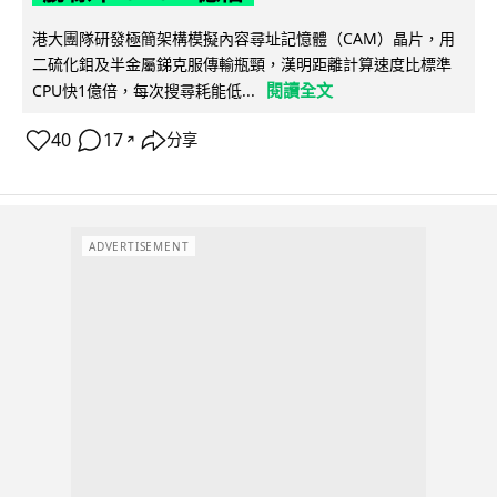
港大團隊研發極簡架構模擬內容尋址記憶體（CAM）晶片，用
二硫化鉬及半金屬銻克服傳輸瓶頸，漢明距離計算速度比標準
閱讀全文
CPU快1億倍，每次搜尋耗能低...
40
17
分享
↗
ADVERTISEMENT