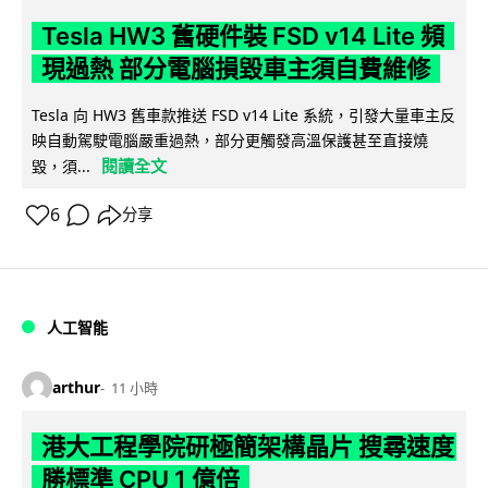
Tesla HW3 舊硬件裝 FSD v14 Lite 頻
現過熱 部分電腦損毀車主須自費維修
Tesla 向 HW3 舊車款推送 FSD v14 Lite 系統，引發大量車主反
映自動駕駛電腦嚴重過熱，部分更觸發高溫保護甚至直接燒
閱讀全文
毀，須...
6
分享
人工智能
arthur
11 小時
港大工程學院研極簡架構晶片 搜尋速度
勝標準 CPU 1 億倍