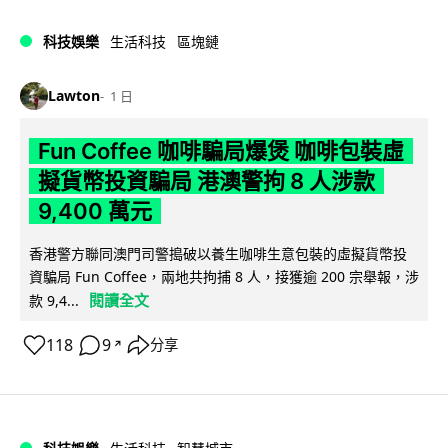
科技娛樂
生活科技
區塊鏈
Lawton
1 日
Fun Coffee 咖啡騙局爆煲 咖啡包裝虛
擬貨幣投資騙局 港澳警拘 8 人涉款
9,400 萬元
香港警方聯同澳門司警搗破以養生咖啡生意包裝的虛擬貨幣投
資騙局 Fun Coffee，兩地共拘捕 8 人，接獲逾 200 宗舉報，涉
閱讀全文
款 9,4...
118
9
分享
↗