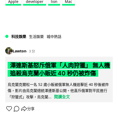
Apple
developer
lion
Mac
科技娛樂
生活娛樂
城中熱話
Lawton
3 分
澤連斯基怒斥俄軍「人肉狩獵」 無人機
追殺烏克蘭小販近 40 秒仍被炸傷
烏克蘭克爾松一名 52 歲小販被俄軍無人機追擊近 40 秒後被炸
傷，影片由烏克蘭總統澤連斯基公開。他直斥俄軍對平民進行
閱讀全文
「狩獵式」攻擊，烏克蘭...
分享