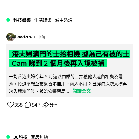
科技娛樂
生活娛樂
城中熱話
Lawton
6 小時
港夫婦澳門的士拾相機 據為己有被的士
Cam 睇到 2 個月後再入境被捕
一對香港夫婦今年 5 月遊澳門乘的士拾獲他人遺留相機及電
池，拾遺不報並帶返香港自用。兩人本月 2 日經港珠澳大橋再
閱讀全文
次入境澳門時，被治安警察局...
358
54
分享
↗
3C科技
家居無線