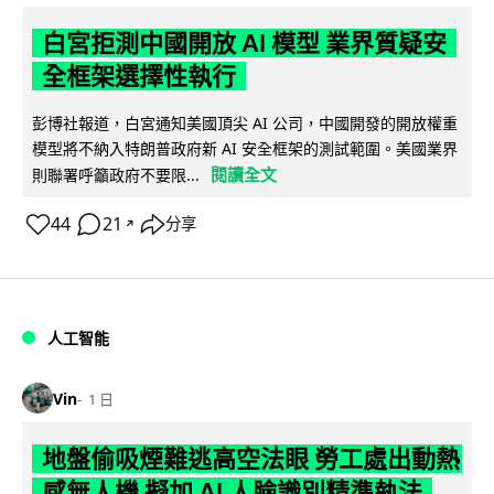
白宮拒測中國開放 AI 模型 業界質疑安
全框架選擇性執行
彭博社報道，白宮通知美國頂尖 AI 公司，中國開發的開放權重
模型將不納入特朗普政府新 AI 安全框架的測試範圍。美國業界
閱讀全文
則聯署呼籲政府不要限...
44
21
分享
↗
人工智能
Vin
1 日
地盤偷吸煙難逃高空法眼 勞工處出動熱
感無人機 擬加 AI 人臉識別精準執法