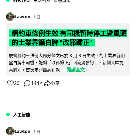
科技娛樂
生活科技
智慧城市
Lawton
1 日
網約車條例生效 有司機暫時停工避風頭
的士業界籲白牌 "改邪歸正"
規管網約車法例大部分條文已於 8 月 3 日生效，的士業界就期
望白牌車司機，能夠「改邪歸正」回流駕駛的士。新例大幅提
閱讀全文
高罰則，首次定罪最高罰款...
201
144
分享
↗
人工智能
Lawton
1 日