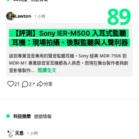
89
Lawton
1 小時
【評測】Sony IER-M500 入耳式監聽
耳機：現場拍攝、後製監聽與人聲利器
談到專業混音專用的聲音監聽耳機，Sony 經典 MDR-7506 到
MDR-M1 專業錄音室耳機都為人熟悉。而現在舞台製作者與創
閱讀全文
意影像製作...
21
2
分享
↗
科技娛樂
遊戲情報
天恩
1 小時