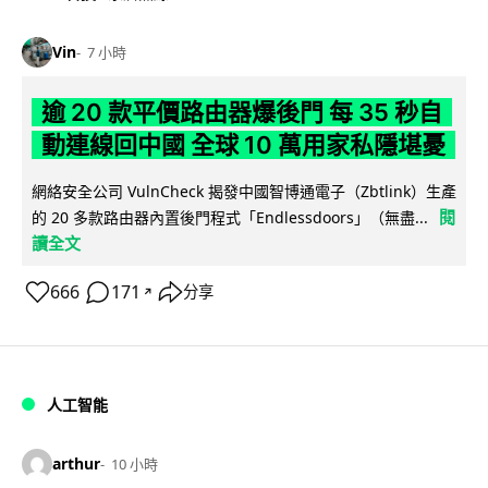
Vin
7 小時
逾 20 款平價路由器爆後門 每 35 秒自
動連線回中國 全球 10 萬用家私隱堪憂
網絡安全公司 VulnCheck 揭發中國智博通電子（Zbtlink）生產
閱
的 20 多款路由器內置後門程式「Endlessdoors」（無盡...
讀全文
666
171
分享
↗
人工智能
arthur
10 小時