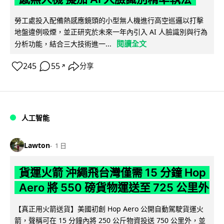
勞工處投入配備熱感應鏡頭的小型無人機進行高空巡邏以打擊
地盤違例吸煙，並正研究於未來一年內引入 AI 人臉識別與行為
閱讀全文
分析功能，結合三大技術進一...
245
55
分享
↗
人工智能
Lawton
1 日
貨運火箭 沖繩飛台灣僅需 15 分鐘 Hop
Aero 將 550 磅貨物運送至 725 公里外
【真正用火箭送貨】美國初創 Hop Aero 公開自動駕駛貨運火
箭，聲稱可在 15 分鐘內將 250 公斤物資投送 750 公里外，並