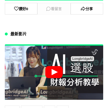
讚好
0
看留言
分享
最新影片