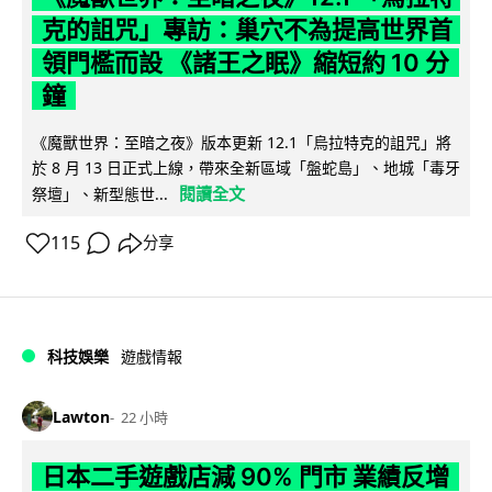
克的詛咒」專訪：巢穴不為提高世界首
領門檻而設 《諸王之眠》縮短約 10 分
鐘
《魔獸世界：至暗之夜》版本更新 12.1「烏拉特克的詛咒」將
於 8 月 13 日正式上線，帶來全新區域「盤蛇島」、地城「毒牙
閱讀全文
祭壇」、新型態世...
115
分享
科技娛樂
遊戲情報
Lawton
22 小時
日本二手遊戲店減 90% 門市 業績反增