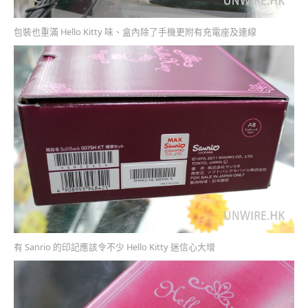
包裝也重滿 Hello Kitty 味、盒內除了手機更附有充電座及連線
有 Sanrio 的印記應該令不少 Hello Kitty 迷信心大增