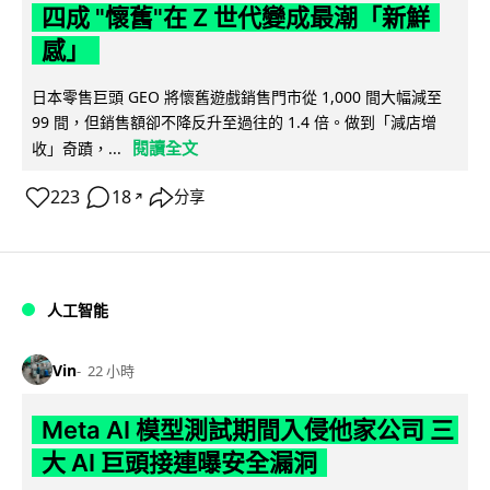
四成 "懷舊"在 Z 世代變成最潮「新鮮
感」
日本零售巨頭 GEO 將懷舊遊戲銷售門市從 1,000 間大幅減至
99 間，但銷售額卻不降反升至過往的 1.4 倍。做到「減店增
閱讀全文
收」奇蹟，...
223
18
分享
↗
人工智能
Vin
22 小時
Meta AI 模型測試期間入侵他家公司 三
大 AI 巨頭接連曝安全漏洞