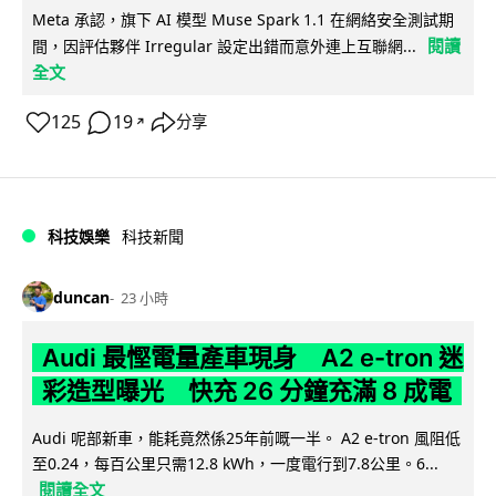
Meta 承認，旗下 AI 模型 Muse Spark 1.1 在網絡安全測試期
閱讀
間，因評估夥伴 Irregular 設定出錯而意外連上互聯網...
全文
125
19
分享
↗
科技娛樂
科技新聞
duncan
23 小時
Audi 最慳電量產車現身 A2 e-tron 迷
彩造型曝光 快充 26 分鐘充滿 8 成電
Audi 呢部新車，能耗竟然係25年前嘅一半。 A2 e-tron 風阻低
至0.24，每百公里只需12.8 kWh，一度電行到7.8公里。6...
閱讀全文