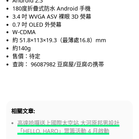
Android 2.3
180度折疊式防水 Android 手機
3.4 吋 WVGA ASV 裸眼 3D 熒幕
0.7 吋 OLED 外熒幕
W-CDMA
約 51.8×113×19.3（最薄處16.8）mm
約140g
售價：待定
查詢： 96087982 豆腐屋/豆腐の携帯
相關文章:
高達哈囉送上國際太空站 大河原邦男設計
「HELLO, HARO」眾籌活動 4 月啟動