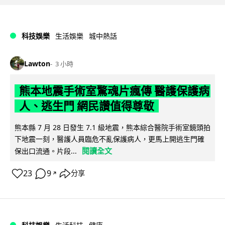
科技娛樂
生活娛樂
城中熱話
Lawton
3 小時
熊本地震手術室驚魂片瘋傳 醫護保護病
人、逃生門 網民讚值得尊敬
熊本縣 7 月 28 日發生 7.1 級地震，熊本綜合醫院手術室鏡頭拍
下地震一刻，醫護人員臨危不亂保護病人，更馬上開逃生門確
閱讀全文
保出口流通。片段...
23
9
分享
↗