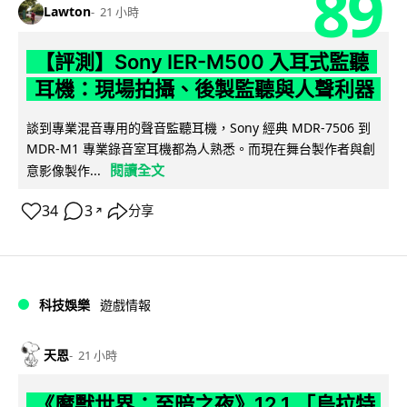
89
Lawton
21 小時
【評測】Sony IER-M500 入耳式監聽
耳機：現場拍攝、後製監聽與人聲利器
談到專業混音專用的聲音監聽耳機，Sony 經典 MDR-7506 到
MDR-M1 專業錄音室耳機都為人熟悉。而現在舞台製作者與創
閱讀全文
意影像製作...
34
3
分享
↗
科技娛樂
遊戲情報
天恩
21 小時
《魔獸世界：至暗之夜》12.1 「烏拉特