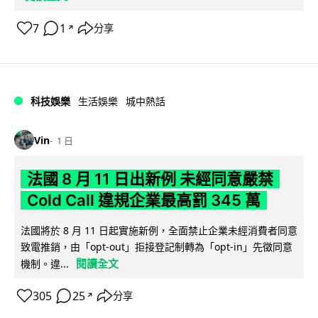
7
1
分享
↗
科技娛樂
生活娛樂
城中熱話
Vin
1 日
法國 8 月 11 日出新例 未經同意嚴禁
Cold Call 違規企業最高罰 345 萬
法國將於 8 月 11 日起實施新例，全面禁止企業未經消費者同意
致電推銷，由「opt-out」拒接登記制轉為「opt-in」先徵同意
閱讀全文
機制。違...
305
25
分享
↗