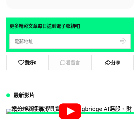
📮
更多精彩文章每日送到電子郵箱
讚好
0
看留言
分享
最新影片