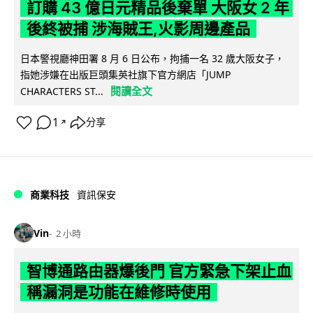
訂購 43 億日元精品後棄單 大阪女 2 年
後終被捕 涉海賊王,火影周邊產品
日本警視廳神田署 8 月 6 日公布，拘捕一名 32 歲大阪女子，
指她涉嫌在出版巨頭集英社旗下官方網店「JUMP
閱讀全文
CHARACTERS ST...
1
分享
↗
商業科技
資訊保安
Vin
2 小時
智博通路由器爆後門 官方緊急下架止血
稱漏洞是功能在維修時使用