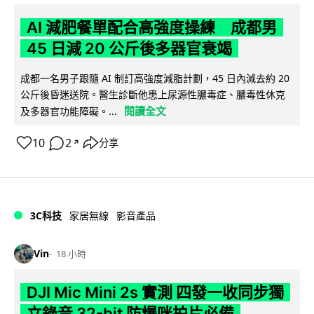
AI 減肥餐單配合高強度操練 成都男
45 日減 20 公斤後多器官衰竭
成都一名男子跟隨 AI 制訂高強度減脂計劃，45 日內減去約 20
公斤後昏迷送院。醫生診斷他患上尿源性膿毒症、膿毒性休克
閱讀全文
及多器官功能障礙。...
10
2
分享
↗
3C科技
家居無線
影音產品
Vin
18 小時
DJI Mic Mini 2s 實測 四發一收同步獨
立錄音 32-bit 防爆咪拍片必備