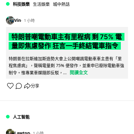
科技娛樂
生活娛樂
城中熱話
Vin
1 小時
特朗普嘲電動車主有里程病 剩 75% 電
量即焦慮發作 狂言一手終結電車指令
特朗普在拉斯維加斯造勢大會上公開嘲諷電動車車主患有「里
程焦慮病」，聲稱電量剩 75% 便發作，並重申已廢除電動車強
閱讀全文
制令。惟專業車媒隨即反駁，...
分享
人工智能
Lawton
1 小時