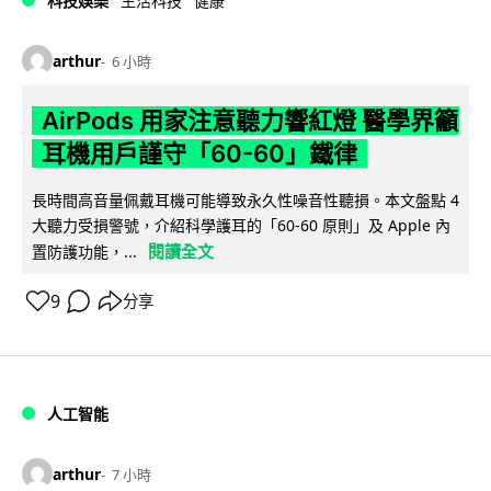
科技娛樂
生活科技
健康
arthur
6 小時
AirPods 用家注意聽力響紅燈 醫學界籲
耳機用戶謹守「60-60」鐵律
長時間高音量佩戴耳機可能導致永久性噪音性聽損。本文盤點 4
大聽力受損警號，介紹科學護耳的「60-60 原則」及 Apple 內
閱讀全文
置防護功能，...
9
分享
人工智能
arthur
7 小時