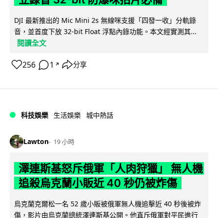
DJI 最新推出的 Mic Mini 2s 無線咪支援「四發一收」分軌錄
音，並首度下放 32-bit Float 浮點內錄功能。本文經實測其...
閱讀全文
256
1
分享
↗
科技娛樂
生活娛樂
城中熱話
Lawton
19 小時
澤連斯基怒斥俄軍「人肉狩獵」 無人機
追殺烏克蘭小販近 40 秒仍被炸傷
烏克蘭克爾松一名 52 歲小販被俄軍無人機追擊近 40 秒後被炸
傷，影片由烏克蘭總統澤連斯基公開。他直斥俄軍對平民進行