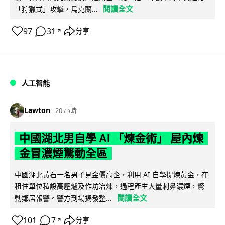
閱讀全文
「狩獵式」攻擊，烏克蘭...
97
31
分享
↗
人工智能
Lawton
20 小時
中國湖北男自學 AI 「煉金術」 屋內煉
金冒濃煙驚動全區
中國湖北黃石一名男子見金價高企，利用 AI 自學提煉黃金，在
租住單位私設高壓爐及作坊冶煉，過程產生大量刺鼻濃煙，驚
閱讀全文
動鄰居報警。警方到場揭發整...
101
7
分享
↗