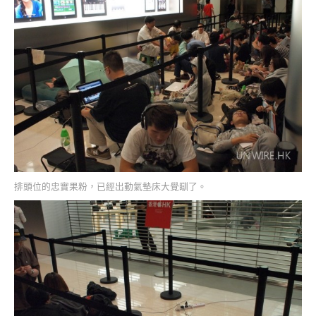
排頭位的忠實果粉，已經出動氣墊床大覺瞓了。