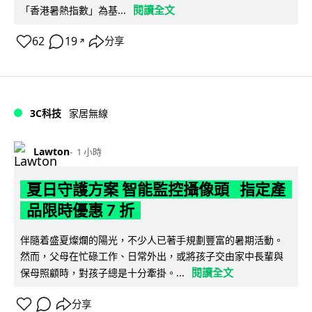
閱讀全文
「香港暑熱指數」為基...
62
19
分享
↗
3C科技
家居無線
Lawton
1 小時
夏日守護方案 智能監控攝像頭 指定產
品限時優惠 7 折
伴隨着盛夏燦爛的陽光，不少人已著手規劃豐富的暑期活動。
然而，父母在忙碌工作、日常外出，或將孩子交由家中長輩與
閱讀全文
保母照顧時，對孩子總是十分牽掛。...
分享