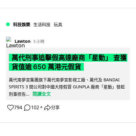
科技娛樂
生活科技
玩具
Lawton
5 小時
萬代刑事追擊假高達廠商「星動」 查獲
貨值逾 650 萬港元假貨
萬代南夢宮集團旗下萬代南夢宮影視工廠、萬代及 BANDAI
SPIRITS 3 間公司對中國大陸假冒 GUNPLA 廠商「星動」發起
閱讀全文
刑事控告...
794
102
分享
↗