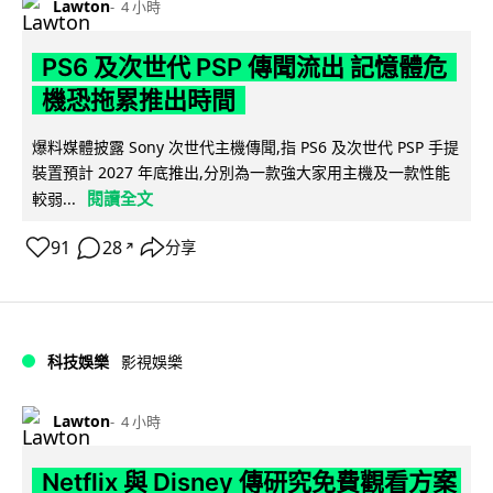
Lawton
4 小時
PS6 及次世代 PSP 傳聞流出 記憶體危
機恐拖累推出時間
爆料媒體披露 Sony 次世代主機傳聞,指 PS6 及次世代 PSP 手提
裝置預計 2027 年底推出,分別為一款強大家用主機及一款性能
閱讀全文
較弱...
91
28
分享
↗
科技娛樂
影視娛樂
Lawton
4 小時
Netflix 與 Disney 傳研究免費觀看方案