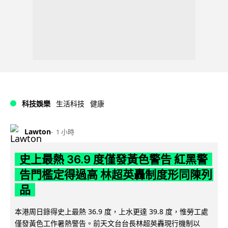
科技娛樂
生活科技
健康
Lawton
1 小時
史上最熱 36.9 度僅發黃色警告 紅黑警
告門檻定得過高 林超英轟制度形同陳列
品
本港周日錄得史上最熱 36.9 度，上水更達 39.8 度，惟勞工處
僅發黃色工作暑熱警告。前天文台台長林超英轟現行機制以