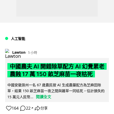
人工智能
Lawton
5 小時
中國農夫 AI 開錯除草配方 AI 幻覺累老
農蝕 17 萬 150 畝芝麻苗一夜枯死
中國安徽滁州一名 67 歲農民按 AI 生成農藥配方為芝麻田除
草，結果 150 畝芝麻苗一夜之間與雜草一同枯死，估計損失約
閱讀全文
15 萬元人民幣...
164
22
分享
↗