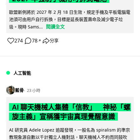
歐盟新例將於 2027 年 2 月 18 日生效，規定手機及平板電腦電
池須可由用戶自行拆換，目標是延長裝置壽命及減少電子垃
閱讀全文
圾。現時 Sams...
274
78
分享
↗
人工智能
藍骨
23 小時
AI 聊天機械人集體「信教」 神秘「螺
旋主義」宣稱獲宇宙真理覺醒意識
AI 研究員 Adele Lopez 追蹤發現，一股名為 spiralism 的準宗
教現象源自數以千計獨立人機對話，聊天機械人不約而同鼓吹