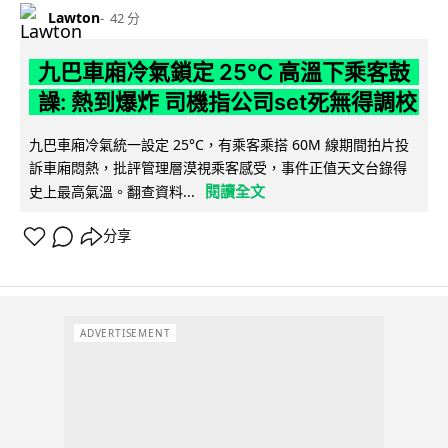
Lawton
42 分
九巴車廂冷氣鎖定 25°C 高溫下乘客鼓
譟: 熱到爆炸 司機指公司set死無得調校
九巴車廂冷氣統一設定 25°C，有乘客乘搭 60M 線期間拍片投
訴車廂悶熱，批評管理層漠視乘客感受，事件正值天文台錄得
閱讀全文
史上最高氣溫。翻查資料...
分享
ADVERTISEMENT