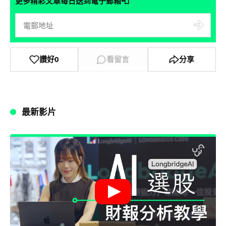
📮
更多精彩文章每日送到電子郵箱
讚好
0
看留言
分享
最新影片