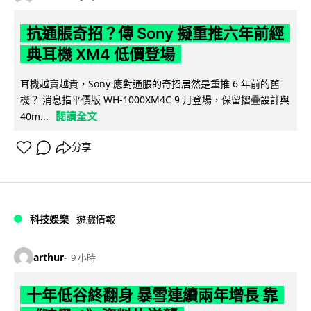
抗通脹奇招？傳 Sony 擬重推六年前經
典耳機 XM4 低價登場
耳機越賣越貴，Sony 應對通脹的奇招居然是重推 6 年前的舊
機？ 消息指平價版 WH-1000XM4C 9 月登場，保留摺疊設計與
閱讀全文
40m...
分享
科技娛樂
遊戲情報
arthur
9 小時
十年低谷終翻身 暴雪連續兩年增長 靠