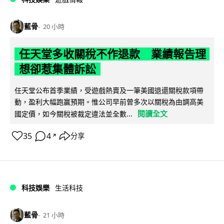
藍骨
20 小時
任天堂多收關稅不作退款 業績報告理
想卻惹集體訴訟
任天堂公布首季業績，受遊戲熱賣及一筆美國退還關稅款項帶
動，盈利大幅跑贏預期。惟公司早前曾多次以關稅為由調高美
閱讀全文
國定價，如今關稅被裁定違法並全數...
35
4
分享
↗
科技娛樂
生活科技
藍骨
21 小時