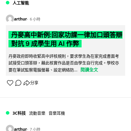
人工智能
arthur
6 小時
丹麥高中新例:回家功課一律加口頭答辯
對抗 9 成學生用 AI 作弊
丹麥政府即時收緊高中評核規則，要求學生為在家完成書面考
試接受口頭答辯，藉此核實作品是否由學生自行完成。學校亦
閱讀全文
要在筆試監察電腦螢幕、設定網絡防...
分享
3C科技
流動音樂
音樂耳機
arthur
7 小時