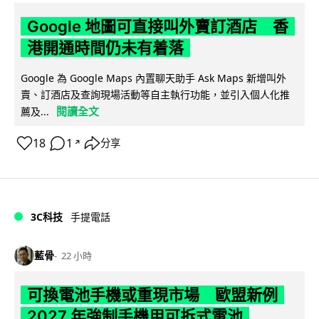
Google 地圖可直接叫外賣訂酒店 香
港開通時間仍未有着落
Google 為 Google Maps 內置聊天助手 Ask Maps 新增叫外
賣、訂酒店及查詢現場活動等自主執行功能，並引入個人化推
閱讀全文
薦及...
18
1
分享
↗
3C科技
手提電話
藍骨
22 小時
可換電池手機或重現市場 歐盟新例
2027 年強制手機用可拆式電池