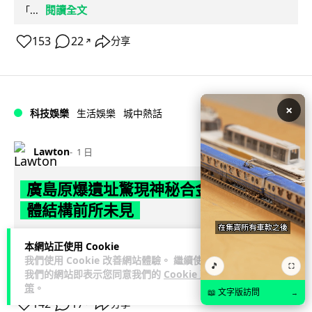
閱讀全文
「...
153
22
分享
↗
×
科技娛樂
生活娛樂
城中熱話
Lawton
1 日
廣島原爆遺址驚現神秘合金 科學家指晶
體結構前所未見
科學家在廣島原爆遺址沙灘樣本中，發現一種從未有記錄的多
本網站正使用 Cookie
元素合金，由鐵、鉻、鎳、錳、鉬及鋁六種金屬混合而成，晶
我們使用 Cookie 改善網站體驗。 繼續使用
🎵
⛶
閱讀全文
體結構獨特。研究由佛羅倫斯大學...
我們的網站即表示您同意我們的
Cookie 政
策
。
📖 文字版訪問
→
142
17
分享
↗