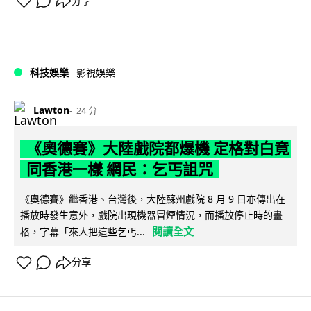
分享
科技娛樂
影視娛樂
Lawton
24 分
《奧德賽》大陸戲院都爆機 定格對白竟
同香港一樣 網民：乞丐詛咒
《奧德賽》繼香港、台灣後，大陸蘇州戲院 8 月 9 日亦傳出在
播放時發生意外，戲院出現機器冒煙情況，而播放停止時的畫
閱讀全文
格，字幕「來人把這些乞丐...
分享