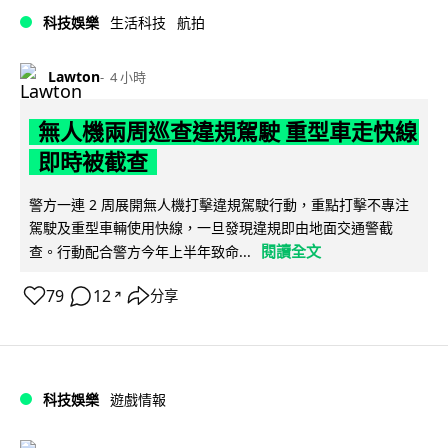
科技娛樂
生活科技
航拍
Lawton
4 小時
無人機兩周巡查違規駕駛 重型車走快線
即時被截查
警方一連 2 周展開無人機打擊違規駕駛行動，重點打擊不專注
駕駛及重型車輛使用快線，一旦發現違規即由地面交通警截
閱讀全文
查。行動配合警方今年上半年致命...
79
12
分享
↗
科技娛樂
遊戲情報