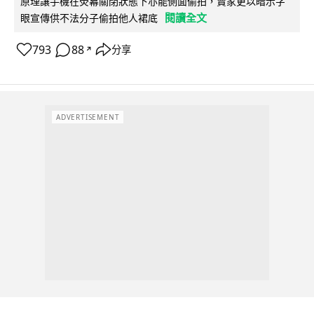
原理讓手機在熒幕關閉狀態下亦能側面偷拍，賣家更以暗示字
閱讀全文
眼宣傳供不法分子偷拍他人裙底
793
88
分享
↗
ADVERTISEMENT