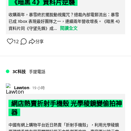
《暗黑 4》資料片逆襲
收購兩年，暴雪終於擺脫動視魔咒？總裁內部電郵流出：暴雪
已成 Xbox 表現最好團隊之一，連續兩年營收增長。《暗黑 4》
閱讀全文
資料片同《守望先鋒》成...
12
分享
3C科技
手提電話
Lawton
19 小時
網店熱賣折射手機殼 光學稜鏡變偷拍神
器
中國有網上購物平台近日熱賣「折射手機殼」，利用光學稜鏡