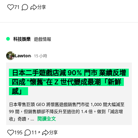
71
分享
科技娛樂
遊戲情報
Lawton
15 小時
日本二手遊戲店減 90% 門市 業績反增
四成 "懷舊"在 Z 世代變成最潮「新鮮
感」
日本零售巨頭 GEO 將懷舊遊戲銷售門市從 1,000 間大幅減至
99 間，但銷售額卻不降反升至過往的 1.4 倍。做到「減店增
閱讀全文
收」奇蹟，...
195
11
分享
↗