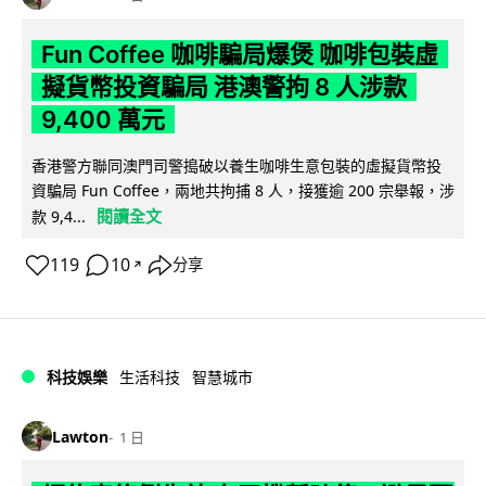
Fun Coffee 咖啡騙局爆煲 咖啡包裝虛
擬貨幣投資騙局 港澳警拘 8 人涉款
9,400 萬元
香港警方聯同澳門司警搗破以養生咖啡生意包裝的虛擬貨幣投
資騙局 Fun Coffee，兩地共拘捕 8 人，接獲逾 200 宗舉報，涉
閱讀全文
款 9,4...
119
10
分享
↗
科技娛樂
生活科技
智慧城市
Lawton
1 日