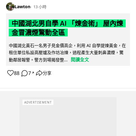
Lawton
13 小時
中國湖北男自學 AI 「煉金術」 屋內煉
金冒濃煙驚動全區
中國湖北黃石一名男子見金價高企，利用 AI 自學提煉黃金，在
租住單位私設高壓爐及作坊冶煉，過程產生大量刺鼻濃煙，驚
閱讀全文
動鄰居報警。警方到場揭發整...
88
7
分享
↗
ADVERTISEMENT