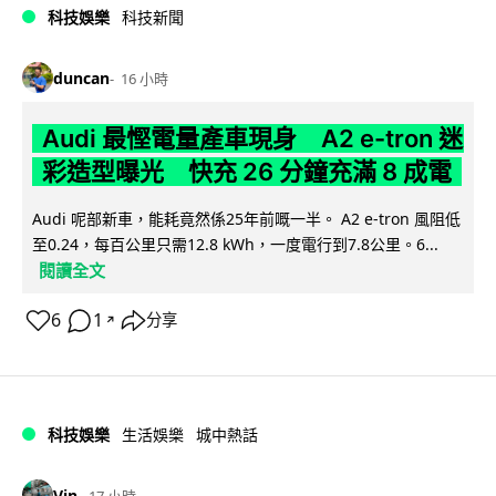
科技娛樂
科技新聞
duncan
16 小時
Audi 最慳電量產車現身 A2 e-tron 迷
彩造型曝光 快充 26 分鐘充滿 8 成電
Audi 呢部新車，能耗竟然係25年前嘅一半。 A2 e-tron 風阻低
至0.24，每百公里只需12.8 kWh，一度電行到7.8公里。6...
閱讀全文
6
1
分享
↗
科技娛樂
生活娛樂
城中熱話
Vin
17 小時