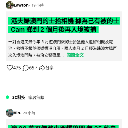
Lawton
19 小時
港夫婦澳門的士拾相機 據為己有被的士
Cam 睇到 2 個月後再入境被捕
一對香港夫婦今年 5 月遊澳門乘的士拾獲他人遺留相機及電
池，拾遺不報並帶返香港自用。兩人本月 2 日經港珠澳大橋再
閱讀全文
次入境澳門時，被治安警察局...
475
65
分享
↗
3C科技
家居無線
Vin
20 小時