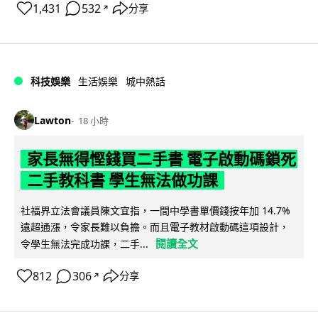
1,431
532
分享
↗
科技娛樂
生活娛樂
城中熱話
Lawton
18 小時
家長無得慳錢買二手書 電子啟動碼鎖死
二手教科書 學生無法做功課
社福界立法會議員陳文宜指，一間中學書單價錢按年加 14.7%
遠超通漲，令家長難以負擔。而且電子教材啟動碼這項設計，
閱讀全文
令學生無法完成功課，二手...
812
306
分享
↗