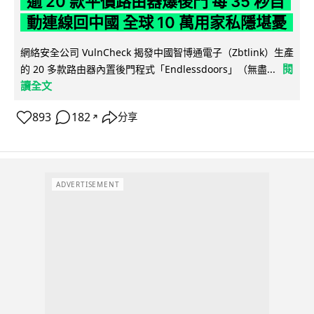
逾 20 款平價路由器爆後門 每 35 秒自
動連線回中國 全球 10 萬用家私隱堪憂
網絡安全公司 VulnCheck 揭發中國智博通電子（Zbtlink）生產
閱
的 20 多款路由器內置後門程式「Endlessdoors」（無盡...
讀全文
893
182
分享
↗
ADVERTISEMENT