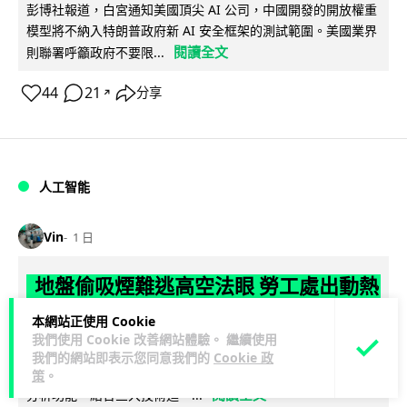
彭博社報道，白宮通知美國頂尖 AI 公司，中國開發的開放權重
模型將不納入特朗普政府新 AI 安全框架的測試範圍。美國業界
閱讀全文
則聯署呼籲政府不要限...
44
21
分享
↗
人工智能
Vin
1 日
地盤偷吸煙難逃高空法眼 勞工處出動熱
感無人機 擬加 AI 人臉識別精準執法
本網站正使用 Cookie
我們使用 Cookie 改善網站體驗。 繼續使用
勞工處投入配備熱感應鏡頭的小型無人機進行高空巡邏以打擊
我們的網站即表示您同意我們的
Cookie 政
地盤違例吸煙，並正研究於未來一年內引入 AI 人臉識別與行為
策
。
閱讀全文
分析功能，結合三大技術進一...