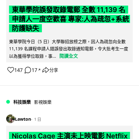
東華學院誤發取錄電郵 全數 11,139 名
申請人一度空歡喜 專家:人為疏忽+系統
防護缺失
東華學院今日（5 日）大學聯招放榜之際，因人為疏忽向全數
11,139 名課程申請人錯誤發出取錄通知電郵，令大批考生一度
閱讀全文
以為獲得學位取錄，事...
147
17
分享
↗
科技娛樂
影視娛樂
Lawton
1 日
Nicolas Cage 主演未上映電影 Netflix