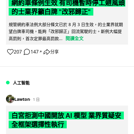
網約車條例生效 有司機暫時停工避風頭
的士業界籲白牌 "改邪歸正"
規管網約車法例大部分條文已於 8 月 3 日生效，的士業界就期
望白牌車司機，能夠「改邪歸正」回流駕駛的士。新例大幅提
閱讀全文
高罰則，首次定罪最高罰款...
207
147
分享
↗
人工智能
Lawton
1 日
白宮拒測中國開放 AI 模型 業界質疑安
全框架選擇性執行