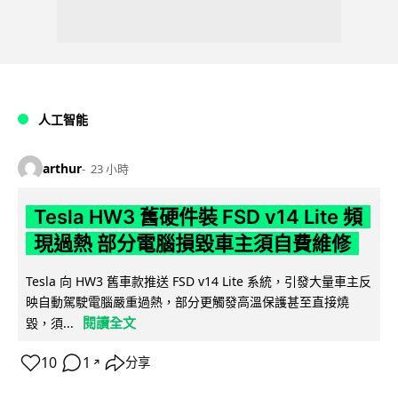
人工智能
arthur
23 小時
Tesla HW3 舊硬件裝 FSD v14 Lite 頻
現過熱 部分電腦損毀車主須自費維修
Tesla 向 HW3 舊車款推送 FSD v14 Lite 系統，引發大量車主反
映自動駕駛電腦嚴重過熱，部分更觸發高溫保護甚至直接燒
閱讀全文
毀，須...
10
1
分享
↗