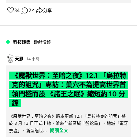
34
2
分享
↗
科技娛樂
遊戲情報
天恩
14 小時
《魔獸世界：至暗之夜》12.1 「烏拉特
克的詛咒」專訪：巢穴不為提高世界首
領門檻而設 《諸王之眠》縮短約 10 分
鐘
《魔獸世界：至暗之夜》版本更新 12.1「烏拉特克的詛咒」將
於 8 月 13 日正式上線，帶來全新區域「盤蛇島」、地城「毒牙
閱讀全文
祭壇」、新型態世...