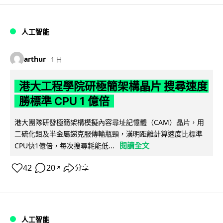
人工智能
arthur
1 日
港大工程學院研極簡架構晶片 搜尋速度
勝標準 CPU 1 億倍
港大團隊研發極簡架構模擬內容尋址記憶體（CAM）晶片，用
二硫化鉬及半金屬銻克服傳輸瓶頸，漢明距離計算速度比標準
閱讀全文
CPU快1億倍，每次搜尋耗能低...
42
20
分享
↗
人工智能