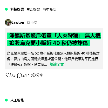
科技娛樂
生活娛樂
城中熱話
Lawton
13 小時
澤連斯基怒斥俄軍「人肉狩獵」 無人機
追殺烏克蘭小販近 40 秒仍被炸傷
烏克蘭克爾松一名 52 歲小販被俄軍無人機追擊近 40 秒後被炸
傷，影片由烏克蘭總統澤連斯基公開。他直斥俄軍對平民進行
閱讀全文
「狩獵式」攻擊，烏克蘭...
73
24
分享
↗
人工智能