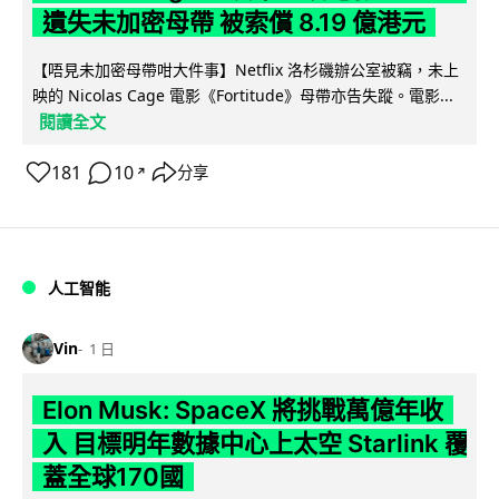
遺失未加密母帶 被索償 8.19 億港元
【唔見未加密母帶咁大件事】Netflix 洛杉磯辦公室被竊，未上
映的 Nicolas Cage 電影《Fortitude》母帶亦告失蹤。電影...
閱讀全文
181
10
分享
↗
人工智能
Vin
1 日
Elon Musk: SpaceX 將挑戰萬億年收
入 目標明年數據中心上太空 Starlink 覆
蓋全球170國