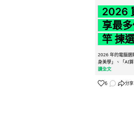
202
享最多
竿 揀
2026 年的電
身美學」、「AI算
讀全文
6
分享