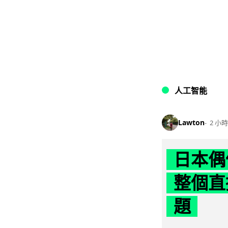
人工智能
Lawton
2 小時
日本偶
整個直
題