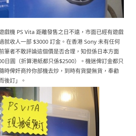
戲機 PS Vita 距離發售之日不遠，市面已經有遊戲
就收人一部 $3000 訂金。在香港 Sony 未有任何
前筆者不敢評論這個價是否合理，知但係日本方面
000日圓（折算港紙都只係$2500）。機迷俾訂金都只
隨時俾奸商拎你部機去炒，到時有貨變無貨，奉勸
而後訂」。