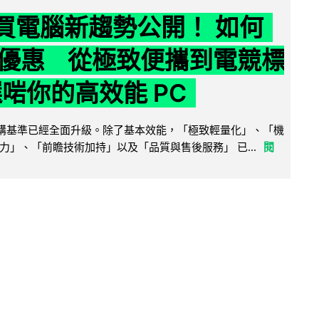
6 買電腦新趨勢公開！ 如何
優惠 從極致便攜到電競標
選啱你的高效能 PC
腦選購基準已經全面升級。除了基本效能，「極致輕量化」、「機
力」、「前瞻技術加持」以及「品質與售後服務」 已...
閱