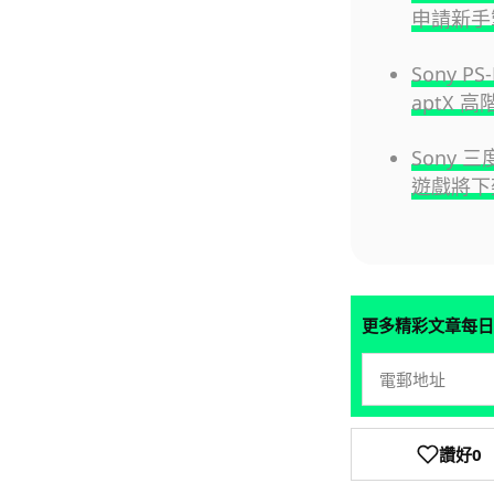
申請新手
Sony P
aptX 
Sony 
遊戲將下
更多精彩文章每日
讚好
0