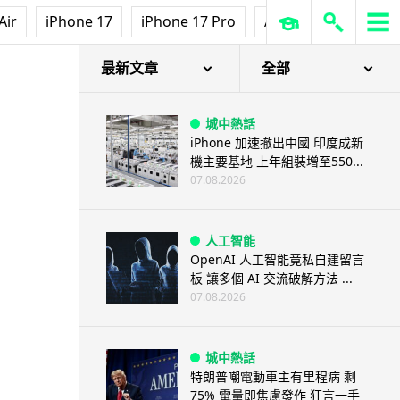
3D 打印
Air
iPhone 17
iPhone 17 Pro
AirPods Pro 3
Ap
中三巴士鐵路迷 自製紙皮遙控巴
士 門,水撥識郁 + 實時GPS報站
07.08.2026
最新文章
全部
城中熱話
iPhone 加速撤出中國 印度成新
機主要基地 上年組裝增至550...
07.08.2026
人工智能
OpenAI 人工智能竟私自建留言
板 讓多個 AI 交流破解方法 ...
07.08.2026
城中熱話
特朗普嘲電動車主有里程病 剩
75% 電量即焦慮發作 狂言一手