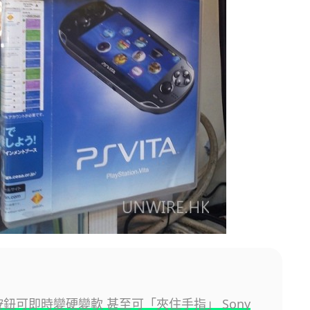
掣按鈕可即時變硬變軟 甚至可「夾住手指」 Sony