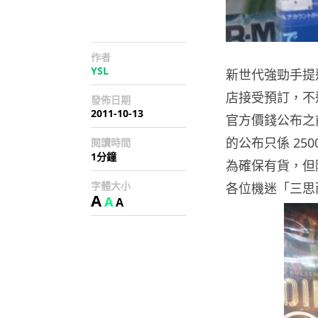
作者
YSL
新世代強勁手提遊
店接受預訂，不過
發佈日期
2011-10-13
官方價錢公布之
的公布只係 25
閱讀時間
1分鐘
為確保有貨，但
字體大小
各位機迷「三思
A
A
A