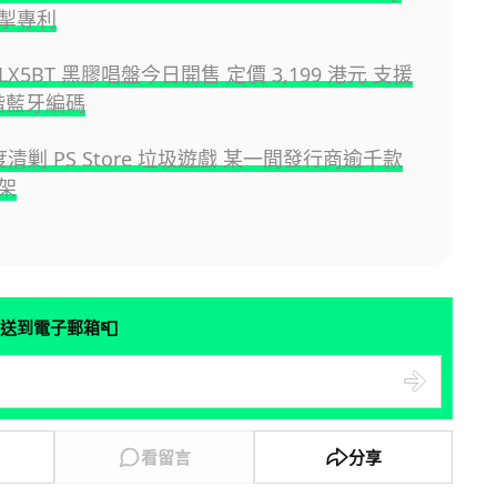
掣專利
S-LX5BT 黑膠唱盤今日開售 定價 3,199 港元 支援
高階藍牙編碼
三度清剿 PS Store 垃圾遊戲 某一間發行商逾千款
架
📮
送到電子郵箱
看留言
分享