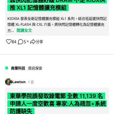
推 XL1 記憶體擴充模組
KIOXIA 發表全新記憶體擴充模組 XL1 系列，結合低延遲快閃記
憶體 XL-FLASH 與 CXL 介面，將快閃記憶體轉化為記憶體擴充
閱讀全文
方...
84
5
分享
↗
商業科技
資訊保安
Lawton
1 日
東華學院誤發取錄電郵 全數 11,139 名
申請人一度空歡喜 專家:人為疏忽+系統
防護缺失