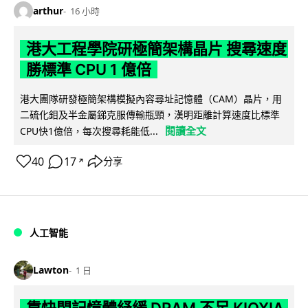
arthur
16 小時
港大工程學院研極簡架構晶片 搜尋速度
勝標準 CPU 1 億倍
港大團隊研發極簡架構模擬內容尋址記憶體（CAM）晶片，用
二硫化鉬及半金屬銻克服傳輸瓶頸，漢明距離計算速度比標準
閱讀全文
CPU快1億倍，每次搜尋耗能低...
40
17
分享
↗
人工智能
Lawton
1 日
靠快閃記憶體紓緩 DRAM 不足 KIOXIA