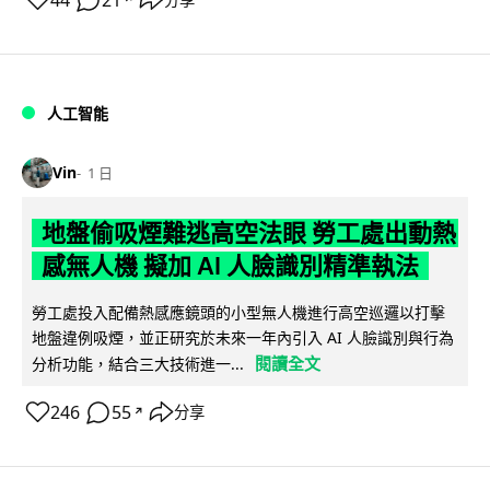
44
21
人工智能
Vin
1 日
地盤偷吸煙難逃高空法眼 勞工處出動熱
感無人機 擬加 AI 人臉識別精準執法
勞工處投入配備熱感應鏡頭的小型無人機進行高空巡邏以打擊
地盤違例吸煙，並正研究於未來一年內引入 AI 人臉識別與行為
閱讀全文
分析功能，結合三大技術進一...
246
55
分享
↗