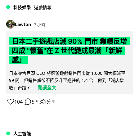
科技娛樂
遊戲情報
Lawton
7 小時
日本二手遊戲店減 90% 門市 業績反增
四成 "懷舊"在 Z 世代變成最潮「新鮮
感」
日本零售巨頭 GEO 將懷舊遊戲銷售門市從 1,000 間大幅減至
99 間，但銷售額卻不降反升至過往的 1.4 倍。做到「減店增
閱讀全文
收」奇蹟，...
104
5
分享
↗
人工智能