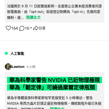
法國將於 8 月 11 日起實施新例，全面禁止企業未經消費者同意
致電推銷，由「opt-out」拒接登記制轉為「opt-in」先徵同意
閱讀全文
機制。違...
164
16
分享
↗
人工智能
Lawton
9 小時
華為科學家警告 NVIDIA 已近物理極限
華為「韜定律」可繞過摩爾定律瓶頸
華為半導體首席科學家廖恒罕見接受近 5 小時專訪，警告
NVIDIA 等西方晶片巨頭正逼近物理極限，傳統製程升級已失經
閱讀全文