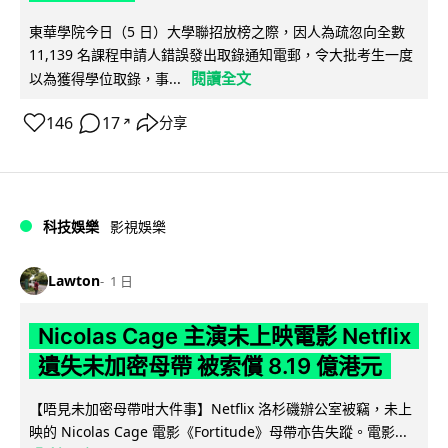
東華學院今日（5 日）大學聯招放榜之際，因人為疏忽向全數
11,139 名課程申請人錯誤發出取錄通知電郵，令大批考生一度
閱讀全文
以為獲得學位取錄，事...
146
17
分享
↗
科技娛樂
影視娛樂
Lawton
1 日
Nicolas Cage 主演未上映電影 Netflix
遺失未加密母帶 被索償 8.19 億港元
【唔見未加密母帶咁大件事】Netflix 洛杉磯辦公室被竊，未上
映的 Nicolas Cage 電影《Fortitude》母帶亦告失蹤。電影...