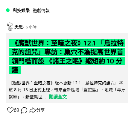
科技娛樂
遊戲情報
天恩
6 小時
《魔獸世界：至暗之夜》12.1 「烏拉特
克的詛咒」專訪：巢穴不為提高世界首
領門檻而設 《諸王之眠》縮短約 10 分
鐘
《魔獸世界：至暗之夜》版本更新 12.1「烏拉特克的詛咒」將
於 8 月 13 日正式上線，帶來全新區域「盤蛇島」、地城「毒牙
閱讀全文
祭壇」、新型態世...
69
分享