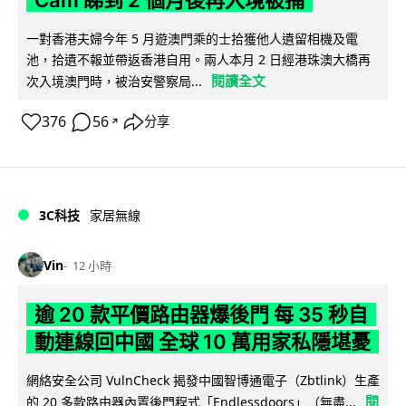
Cam 睇到 2 個月後再入境被捕
一對香港夫婦今年 5 月遊澳門乘的士拾獲他人遺留相機及電
池，拾遺不報並帶返香港自用。兩人本月 2 日經港珠澳大橋再
閱讀全文
次入境澳門時，被治安警察局...
376
56
分享
↗
3C科技
家居無線
Vin
12 小時
逾 20 款平價路由器爆後門 每 35 秒自
動連線回中國 全球 10 萬用家私隱堪憂
網絡安全公司 VulnCheck 揭發中國智博通電子（Zbtlink）生產
閱
的 20 多款路由器內置後門程式「Endlessdoors」（無盡...