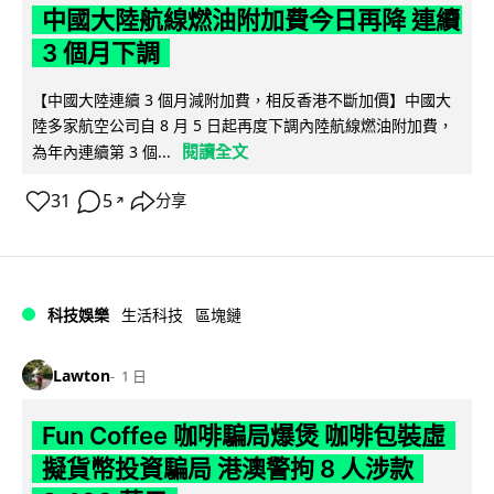
中國大陸航線燃油附加費今日再降 連續
3 個月下調
【中國大陸連續 3 個月減附加費，相反香港不斷加價】中國大
陸多家航空公司自 8 月 5 日起再度下調內陸航線燃油附加費，
閱讀全文
為年內連續第 3 個...
31
5
分享
↗
科技娛樂
生活科技
區塊鏈
Lawton
1 日
Fun Coffee 咖啡騙局爆煲 咖啡包裝虛
擬貨幣投資騙局 港澳警拘 8 人涉款