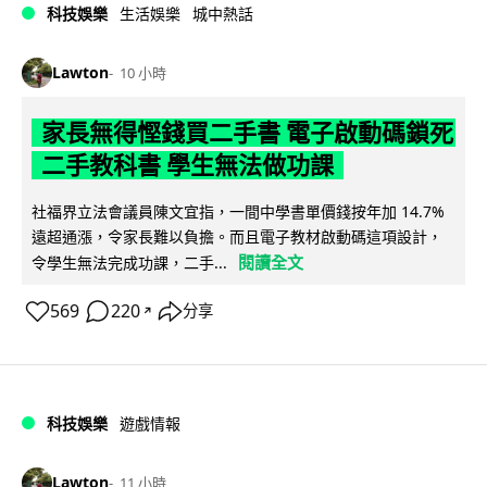
科技娛樂
生活娛樂
城中熱話
Lawton
10 小時
家長無得慳錢買二手書 電子啟動碼鎖死
二手教科書 學生無法做功課
社福界立法會議員陳文宜指，一間中學書單價錢按年加 14.7%
遠超通漲，令家長難以負擔。而且電子教材啟動碼這項設計，
閱讀全文
令學生無法完成功課，二手...
569
220
分享
↗
科技娛樂
遊戲情報
Lawton
11 小時