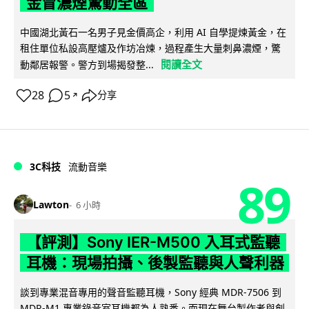
金冒濃煙驚動全區
中國湖北黃石一名男子見金價高企，利用 AI 自學提煉黃金，在
租住單位私設高壓爐及作坊冶煉，過程產生大量刺鼻濃煙，驚
閱讀全文
動鄰居報警。警方到場揭發整...
28
5
分享
↗
3C科技
流動音樂
89
Lawton
6 小時
【評測】Sony IER-M500 入耳式監聽
耳機：現場拍攝、後製監聽與人聲利器
談到專業混音專用的聲音監聽耳機，Sony 經典 MDR-7506 到
MDR-M1 專業錄音室耳機都為人熟悉。而現在舞台製作者與創