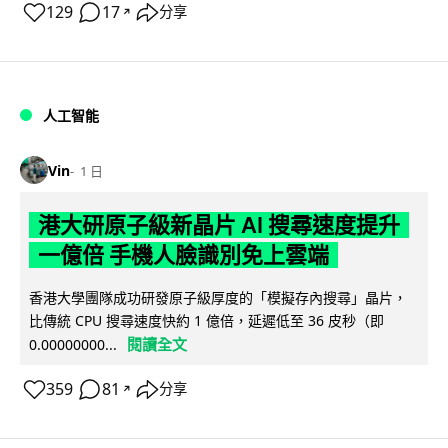
129
17
分享
↗
人工智能
Vin
1 日
港大研原子級新晶片 AI 搜尋速度提升
一億倍 手機人臉識別免上雲端
香港大學團隊成功研發原子級厚度的「模擬存內搜尋」晶片，
比傳統 CPU 搜尋速度快約 1 億倍，延遲低至 36 皮秒（即
閱讀全文
0.00000000...
359
81
分享
↗