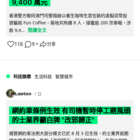
9,400 萬元
香港警方聯同澳門司警搗破以養生咖啡生意包裝的虛擬貨幣投
資騙局 Fun Coffee，兩地共拘捕 8 人，接獲逾 200 宗舉報，涉
閱讀全文
款 9,4...
118
9
分享
↗
科技娛樂
生活科技
智慧城市
Lawton
1 日
網約車條例生效 有司機暫時停工避風頭
的士業界籲白牌 "改邪歸正"
規管網約車法例大部分條文已於 8 月 3 日生效，的士業界就期