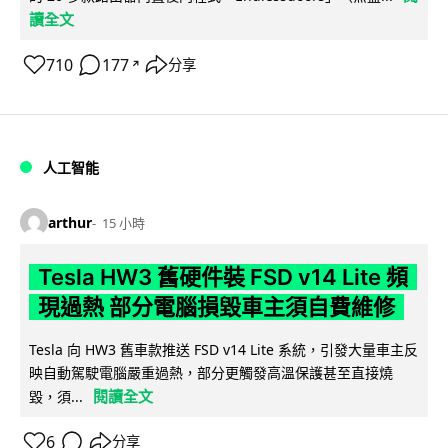
讀全文
710
177
分享
↗
人工智能
arthur
15 小時
Tesla HW3 舊硬件裝 FSD v14 Lite 頻
現過熱 部分電腦損毀車主須自費維修
Tesla 向 HW3 舊車款推送 FSD v14 Lite 系統，引發大量車主反
映自動駕駛電腦嚴重過熱，部分更觸發高溫保護甚至直接燒
閱讀全文
毀，須...
6
分享