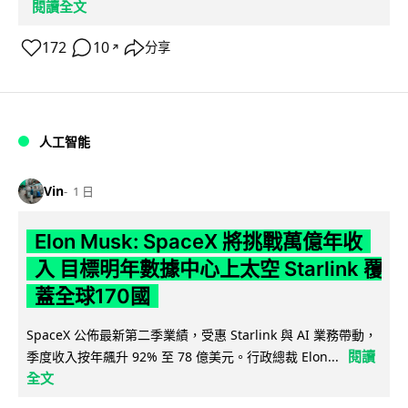
閱讀全文
172
10
分享
↗
人工智能
Vin
1 日
Elon Musk: SpaceX 將挑戰萬億年收
入 目標明年數據中心上太空 Starlink 覆
蓋全球170國
SpaceX 公佈最新第二季業績，受惠 Starlink 與 AI 業務帶動，
閱讀
季度收入按年飆升 92% 至 78 億美元。行政總裁 Elon...
全文