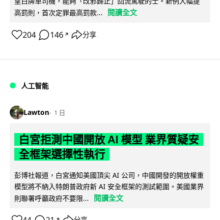
望白牌車司機，能夠「改邪歸正」回流駕駛的士。新例大幅提
閱讀全文
高罰則，首次定罪最高罰款...
204
146
分享
↗
人工智能
Lawton
1 日
白宮拒測中國開放 AI 模型 業界質疑安
全框架選擇性執行
彭博社報道，白宮通知美國頂尖 AI 公司，中國開發的開放權重
模型將不納入特朗普政府新 AI 安全框架的測試範圍。美國業界
閱讀全文
則聯署呼籲政府不要限...
分享
↗