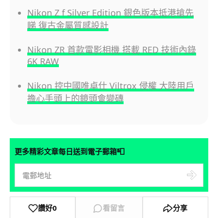
Nikon Z f Silver Edition 銀色版本抵港搶先
睇 復古金屬質感設計
Nikon ZR 首款電影相機 搭載 RED 技術內錄
6K RAW
Nikon 控中國唯卓仕 Viltrox 侵權 大陸用戶
擔心手頭上的鏡頭會變磚
📮
更多精彩文章每日送到電子郵箱
讚好
0
看留言
分享