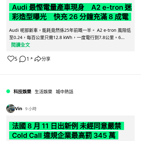
Audi 最慳電量產車現身 A2 e-tron 迷
彩造型曝光 快充 26 分鐘充滿 8 成電
Audi 呢部新車，能耗竟然係25年前嘅一半。 A2 e-tron 風阻低
至0.24，每百公里只需12.8 kWh，一度電行到7.8公里。6...
閱讀全文
5
1
分享
↗
科技娛樂
生活娛樂
城中熱話
Vin
9 小時
法國 8 月 11 日出新例 未經同意嚴禁
Cold Call 違規企業最高罰 345 萬