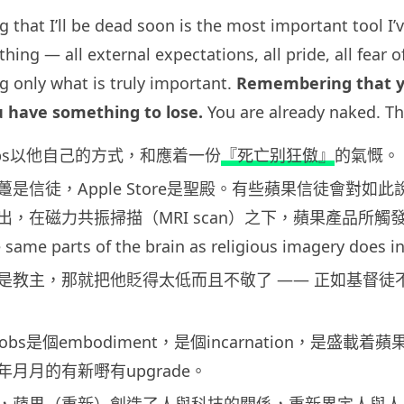
that I’ll be dead soon is the most important tool I’
hing — all external expectations, all pride, all fear o
g only what is truly important.
Remembering that you
u have something to lose.
You are already naked. The
Jobs以他自己的方式，和應着一份
『死亡别狂傲』
的氣慨。
是信徒，Apple Store是聖殿。有些蘋果信徒會對
磁力共振掃描（MRI scan）之下，蘋果產品所觸發的腦部反應區跟宗教
the same parts of the brain as religious ima
bs是教主，那就把他貶得太低而且不敬了 —— 正如基
e Jobs是個embodiment，是個incarnatio
月月的有新嘢有upgrade。
蘋果，蘋果（重新）創造了人與科技的關係，重新界定人與人