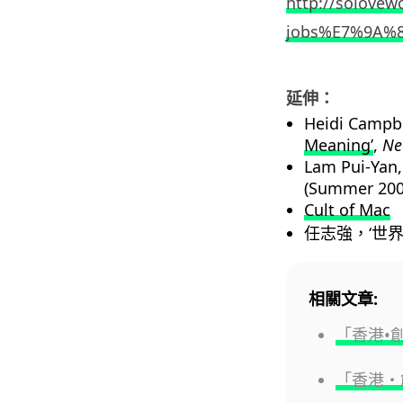
http://solov
jobs%E7%9A%
延伸：
Heidi Campbe
Meaning’
,
Ne
Lam Pui-Yan
(Summer 200
Cult of Mac
任志強，‘世
相關文章:
「香港•
「香港・創