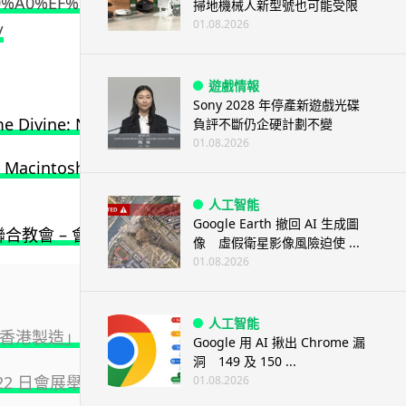
E9%80%A0%EF%BC%8C%E6%95%91%E8%B4%96%EF%BC%
掃地機械人新型號也可能受限
01.08.2026
/
遊戲情報
Sony 2028 年停產新遊戲光碟
Divine: New Media, Religion, and the Intertextual C
負評不斷仍企硬計劃不變
01.08.2026
 Macintosh Devotion as Implicit Religion’
,
Sociology o
人工智能
Google Earth 撤回 AI 生成圖
會 – 會訊》316（2011年7-8月
）4-5.
像 虛假衛星影像風險迫使 ...
01.08.2026
人工智能
「香港製造」價值
Google 用 AI 揪出 Chrome 漏
洞 149 及 150 ...
22 日會展舉行
01.08.2026