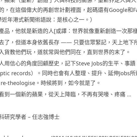
在這個偉大的再創世計劃裡面，起碼還有Google和Facebook，
者學近年港式新聞術語說：是核心之一。）
產品，他就是新造的人[或譯：世界就像重新創造一次那樣
去了，但道本身依舊長存 —— 只要信眾緊記，天上地下所有
入貨教他們玩，道就常與他們同在，直到世界的末了。
用信心的角度回顧歷史，記下Steve Jobs的生平、事蹟、
optic records）。同時也會有人整理、提升、延伸
and re-theologise。時候將到，如今就是了。
看到一個新的蘋果，從天上降臨，不再有哭嚎、疼痛 …
研究學者 – 任志強博士