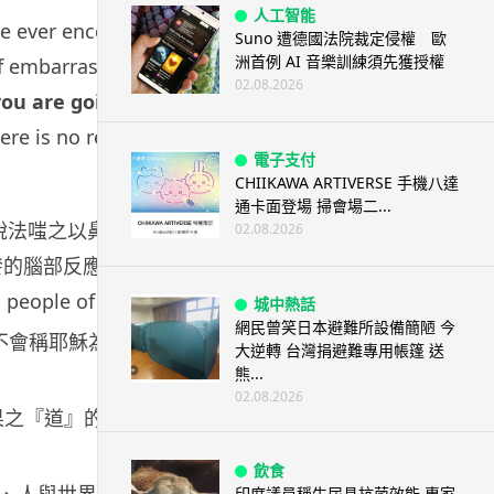
人工智能
ve ever encountered to help me make the big choices 
Suno 遭德國法院裁定侵權 歐
洲首例 AI 音樂訓練須先獲授權
f embarrassment or failure – these things just fall aw
02.08.2026
 are going to die is the best way I know to avoid
re is no reason not to follow your heart.
電子支付
CHIIKAWA ARTIVERSE 手機八達
通卡面登場 掃會場二...
如此說法嗤之以鼻，或者死口唔認，但是大約半年前BBC推出
02.08.2026
相同 （‘The results suggested that Appl
gery does in people of faith.’），即是說，蘋果所掀動的，是
城中熱話
網民曾笑日本避難所設備簡陋 今
督徒不會稱耶穌為教主、佛教徒不會稱釋迦牟尼為教主、穆
大逆轉 台灣捐避難專用帳篷 送
熊...
02.08.2026
n，是盛載着蘋果之『道』的『肉身』，代表着、象徵着蘋果的一切
飲食
、人與世界建立關係的模式，正在重新創造世界秩序。（當
印度議員稱牛尿具抗菌效能 專家