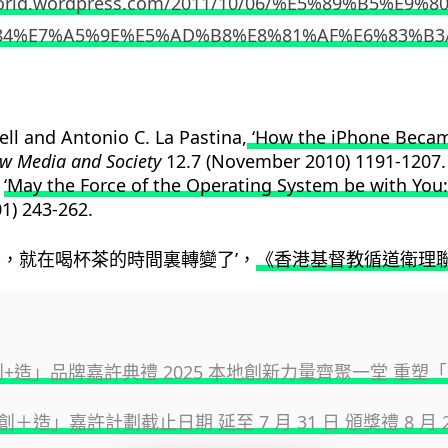
eworld.wordpress.com/2011/10/06/%E5%89%B5%
84%E7%A5%9E%E5%AD%B8%E8%81%AF%E6%83%B3
ll and Antonio C. La Pastina,
‘How the iPhone Became 
w Media and Society
12.7 (November 2010) 1191-1207.
,
‘May the Force of the Operating System be with You:
1) 243-262.
界，就在喝杯茶的時間裏轉變了’，
《香港基督教循道衛理聯合教
創+造」品牌嘉許典禮 2025 本地創新力量齊聚一堂 重塑
＋造」嘉許計劃截止日期 延至 7 月 31 日 頒獎禮 8 月 