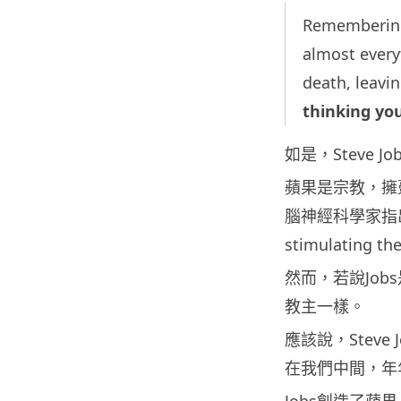
Remembering 
almost everyt
death, leavin
thinking yo
如是，Steve 
蘋果是宗教，擁躉
腦神經科學家指出，在
stimulating 
然而，若說Jo
教主一樣。
應該說，Stev
在我們中間，年年
Jobs創造了