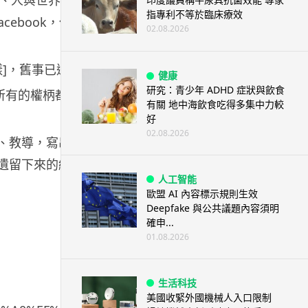
指專利不等於臨床療效
但是Jobs和蘋果毫無疑問是這個re-creation of the
02.08.2026
]，舊事已過，都變成新的了。
健康
研究：青少年 ADHD 症狀與飲食
的權柄都是Steve Jobs的，所以他們要去，使萬民
有關 地中海飲食吃得多集中力較
好
02.08.2026
教導，寫出幾個相異但大致上總算互相complimentar
Jobs所遺留下來的經驗、精神、思想、價值，並且應用到生活
人工智能
歐盟 AI 內容標示規則生效
Deepfake 與公共議題內容須明
確申...
01.08.2026
生活科技
美國收緊外國機械人入口限制