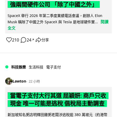
強兩間硬件公司 「除了中國之外」
SpaceX 舉行 2026 年第二季度業績電話會議，創辦人 Elon
閱讀
Musk 稱除了中國之外 SpaceX 與 Tesla 是地球硬件實...
全文
210
24
分享
↗
科技娛樂
生活科技
電子支付
Lawton
22 小時
當電子支付大行其道 屈穎妍: 商戶只收
現金 唯一可能是逃稅 倡稅局主動調查
新加坡知名粥店明輝田雞粥老闆涉逃稅逾 380 萬坡元（約港幣