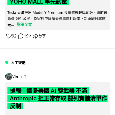
YOHO MALL 率先試駕
Tesla 香港推出 Model Y Premium 長續航後輪驅動版，續航最
高達 691 公里，為家族中續航最長單摩打版本。新車即日起於
閱讀全文
元...
92
19
分享
↗
人工智能
Vin
1 日
據報中國憂美國 AI 變武器 不滿
Anthropic 拒正常存取 擬列實體清單作
反制