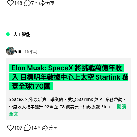
148
7
分享
↗
人工智能
Vin
16 小時
Elon Musk: SpaceX 將挑戰萬億年收
入 目標明年數據中心上太空 Starlink 覆
蓋全球170國
SpaceX 公佈最新第二季業績，受惠 Starlink 與 AI 業務帶動，
閱讀
季度收入按年飆升 92% 至 78 億美元。行政總裁 Elon...
全文
107
14
分享
↗