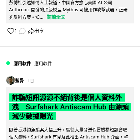
彭博社引述知情人士報道，中國官方擔心美國 AI 公司
Anthropic 開發的頂級模型 Mythos 可被用作攻擊武器，正研
閱讀全文
究反制方案。知...
1
分享
應用軟件
應用軟件
藍骨
1 日
詐騙短訊源源不絕背後是個人資料外
洩 Surfshark Antiscam Hub 由源頭
減少數據曝光
隨著香港釣魚騙案大幅上升，騙徒大量發送假冒機構短訊套取
個人資料。Surfshark 有見及此推出 Antiscam Hub 介面，整