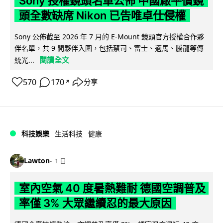
Sony 授權鏡頭名單公佈 中國廠平價鏡
頭全數缺席 Nikon 已告唯卓仕侵權
Sony 公佈截至 2026 年 7 月的 E-Mount 鏡頭官方授權合作夥
伴名單，共 9 間夥伴入圍，包括蔡司、富士、適馬、騰龍等傳
閱讀全文
統光...
570
170
分享
↗
科技娛樂
生活科技
健康
Lawton
1 日
室內空氣 40 度暑熱難耐 德國空調普及
率僅 3% 大眾繼續忍的最大原因