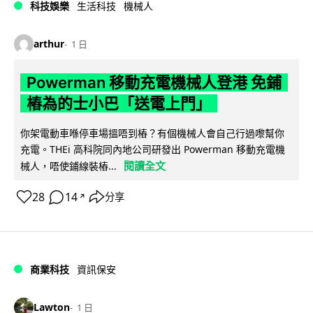
科技娛樂
生活科技
機械人
arthur
1 日
Powerman 移動充電機械人登港 免鋪
樁為的士小巴「送電上門」
你架電動車喺停車場搵唔到樁？有個機械人會自己行過嚟幫你
充電。THEi 高科院同內地公司研發出 Powerman 移動充電機
閱讀全文
械人，唔使鋪線裝樁...
28
14
分享
↗
商業科技
資訊保安
Lawton
1 日