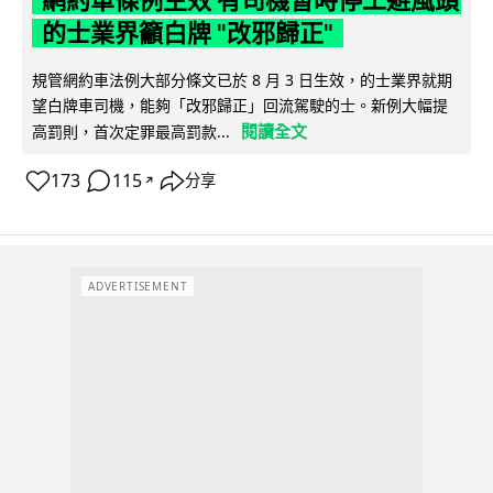
的士業界籲白牌 "改邪歸正"
規管網約車法例大部分條文已於 8 月 3 日生效，的士業界就期
望白牌車司機，能夠「改邪歸正」回流駕駛的士。新例大幅提
閱讀全文
高罰則，首次定罪最高罰款...
173
115
分享
↗
ADVERTISEMENT