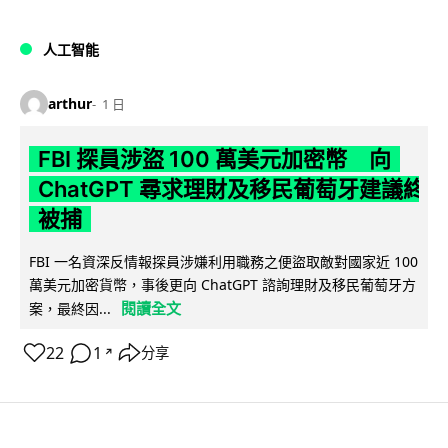
人工智能
arthur
1 日
FBI 探員涉盜 100 萬美元加密幣 向
ChatGPT 尋求理財及移民葡萄牙建議終
被捕
FBI 一名資深反情報探員涉嫌利用職務之便盜取敵對國家近 100
萬美元加密貨幣，事後更向 ChatGPT 諮詢理財及移民葡萄牙方
閱讀全文
案，最終因...
22
1
分享
↗