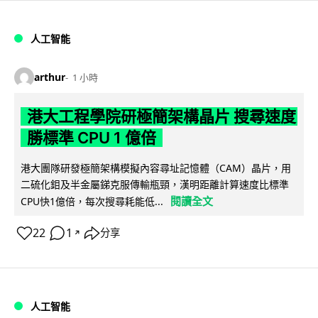
人工智能
arthur
1 小時
港大工程學院研極簡架構晶片 搜尋速度
勝標準 CPU 1 億倍
港大團隊研發極簡架構模擬內容尋址記憶體（CAM）晶片，用
二硫化鉬及半金屬銻克服傳輸瓶頸，漢明距離計算速度比標準
閱讀全文
CPU快1億倍，每次搜尋耗能低...
22
1
分享
↗
人工智能