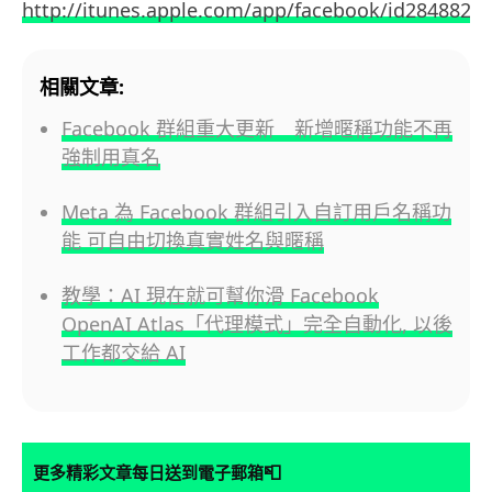
http://itunes.apple.com/app/facebook/id2848822
相關文章:
Facebook 群組重大更新 新增暱稱功能不再
強制用真名
Meta 為 Facebook 群組引入自訂用戶名稱功
能 可自由切換真實姓名與暱稱
教學：AI 現在就可幫你滑 Facebook
OpenAI Atlas「代理模式」完全自動化, 以後
工作都交給 AI
📮
更多精彩文章每日送到電子郵箱