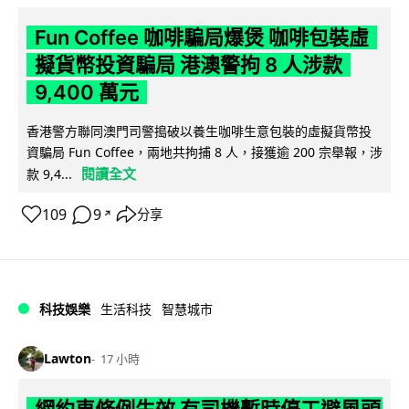
Fun Coffee 咖啡騙局爆煲 咖啡包裝虛
擬貨幣投資騙局 港澳警拘 8 人涉款
9,400 萬元
香港警方聯同澳門司警搗破以養生咖啡生意包裝的虛擬貨幣投
資騙局 Fun Coffee，兩地共拘捕 8 人，接獲逾 200 宗舉報，涉
閱讀全文
款 9,4...
109
9
分享
↗
科技娛樂
生活科技
智慧城市
Lawton
17 小時
網約車條例生效 有司機暫時停工避風頭