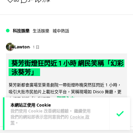
80
3
科技娛樂
生活娛樂
城中熱話
Lawton
1 日
葵芳街燈狂閃近 1 小時 網民笑稱「幻彩
泳葵芳」
葵芳新都會廣場至葵青劇院一帶街燈昨晚突然狂閃近 1 小時，
吸引大批市民拍片上載社交平台，笑稱現場如 Disco 舞廳，更
閱讀全文
有網民戲稱「幻彩耀葵...
本網站正使用 Cookie
我們使用 Cookie 改善網站體驗。 繼續使用
633
89
分享
↗
我們的網站即表示您同意我們的
Cookie 政
策
。