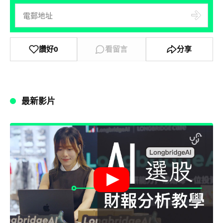
讚好
0
看留言
分享
最新影片