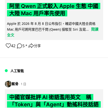
阿里 Qwen 正式駁入 Apple 生態 中國
大陸 Mac 用戶率先使用
Apple 於 2026 年 8 月 8 日公布指引，確認中國大陸合資格
閱讀
Mac 用戶可將阿里巴巴千問 (Qwen) 接駁至 Siri 及寫...
全文
42
5
分享
↗
人工智能
藍骨
1 日
中國官媒批評 AI 術語濫用英文 稱
「Token」與「Agent」動搖科技話語