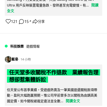
閱讀
Ultra 用戶反映裝置電量急跌、發熱甚至充電變慢。有...
全文
121
15
分享
↗
科技娛樂
遊戲情報
藍骨
14 小時
任天堂多收關稅不作退款 業績報告理
想卻惹集體訴訟
任天堂公布首季業績，受遊戲熱賣及一筆美國退還關稅款項帶
動，盈利大幅跑贏預期。惟公司早前曾多次以關稅為由調高美
閱讀全文
國定價，如今關稅被裁定違法並全數...