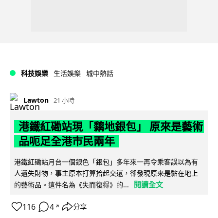
科技娛樂
生活娛樂
城中熱話
Lawton
21 小時
港鐵紅磡站現「黐地銀包」 原來是藝術
品呃足全港市民兩年
港鐵紅磡站月台一個銀色「銀包」多年來一再令乘客誤以為有
人遺失財物，事主原本打算拾起交還，卻發現原來是黏在地上
閱讀全文
的藝術品。這件名為《失而復得》的...
116
4
分享
↗