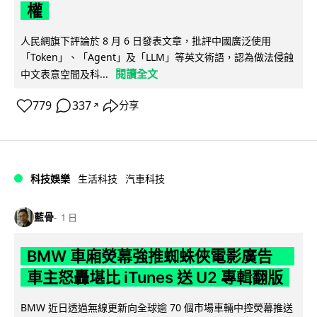
權
人民網旗下評論於 8 月 6 日發表文章，批評中國廣泛使用
「Token」、「Agent」及「LLM」等英文術語，認為做法侵蝕
閱讀全文
中文表意空間及科...
779
337
分享
↗
科技娛樂
生活科技
汽車科技
藍骨
1 日
BMW 車廂熒幕強推蜘蛛俠電影廣告
車主怒轟堪比 iTunes 送 U2 專輯翻版
BMW 近日透過無線更新向全球逾 70 個市場車輛中控熒幕推送