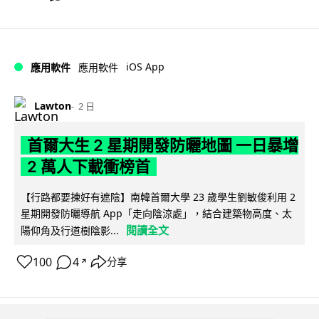
iOS App
應用軟件
應用軟件
Lawton
2 日
首爾大生 2 星期開發防曬地圖 一日暴增
2 萬人下載衝榜首
【行路都要揀好有遮陰】南韓首爾大學 23 歲學生劉敏俊利用 2
星期開發防曬導航 App「走向陰涼處」，結合建築物高度、太
閱讀全文
陽仰角及行道樹陰影...
100
4
分享
↗