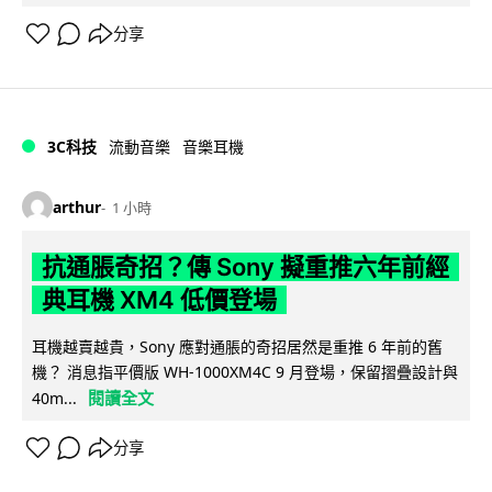
分享
3C科技
流動音樂
音樂耳機
arthur
1 小時
抗通脹奇招？傳 Sony 擬重推六年前經
典耳機 XM4 低價登場
耳機越賣越貴，Sony 應對通脹的奇招居然是重推 6 年前的舊
機？ 消息指平價版 WH-1000XM4C 9 月登場，保留摺疊設計與
閱讀全文
40m...
分享