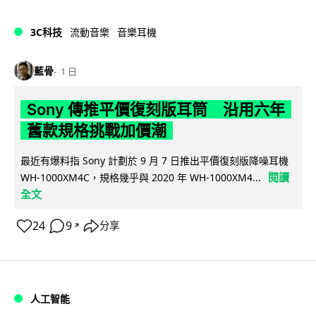
3C科技
流動音樂
音樂耳機
藍骨
1 日
Sony 傳推平價復刻版耳筒 沿用六年
舊款規格挑戰加價潮
最近有爆料指 Sony 計劃於 9 月 7 日推出平價復刻版降噪耳機
閱讀
WH-1000XM4C，規格幾乎與 2020 年 WH-1000XM4...
全文
24
9
分享
↗
人工智能