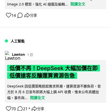
閱讀全文
Image 2.0 模型，強化 AI 繪圖及編輯...
14
分享
人工智能
Lawton
1 日
低價不再！DeepSeek 大幅加價在即
低價搶客反釀運算資源告急
DeepSeek 因低價策略掀起需求熱潮，運算資源不勝負荷，官
方於 8 月 6 日宣布即將大幅上調 API 收費，惟未公布具體加
閱讀全文
幅。事件與...
70
21
分享
↗