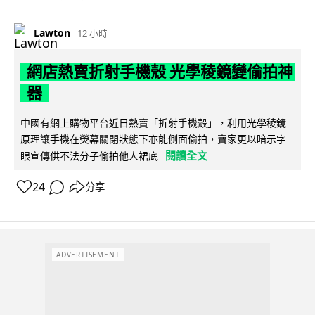
Lawton
12 小時
網店熱賣折射手機殼 光學稜鏡變偷拍神
器
中國有網上購物平台近日熱賣「折射手機殼」，利用光學稜鏡
原理讓手機在熒幕關閉狀態下亦能側面偷拍，賣家更以暗示字
閱讀全文
眼宣傳供不法分子偷拍他人裙底
24
分享
ADVERTISEMENT