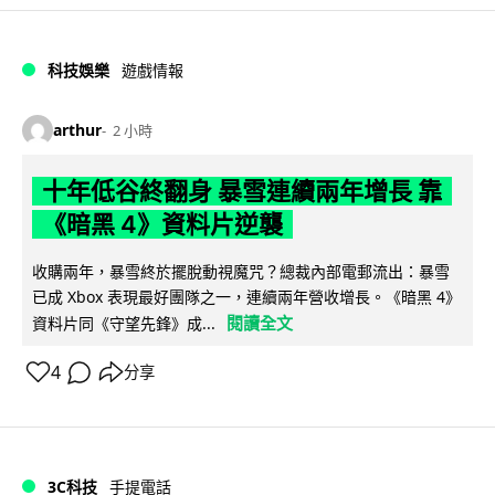
科技娛樂
遊戲情報
arthur
2 小時
十年低谷終翻身 暴雪連續兩年增長 靠
《暗黑 4》資料片逆襲
收購兩年，暴雪終於擺脫動視魔咒？總裁內部電郵流出：暴雪
已成 Xbox 表現最好團隊之一，連續兩年營收增長。《暗黑 4》
閱讀全文
資料片同《守望先鋒》成...
4
分享
3C科技
手提電話