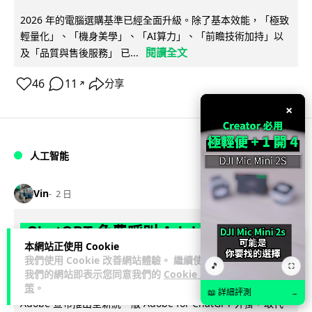
2026 年的電腦選購基準已經全面升級。除了基本效能，「極致
輕量化」、「機身美學」、「AI算力」、「前瞻技術加持」以
閱讀全文
及「品質與售後服務」 已...
46
11
分享
↗
×
人工智能
Vin
2 日
ChatGPT 免費呼叫 Adobe 一句話跨軟
本網站正使用 Cookie
體修圖兼整 PDF 不用開多個 APP 兼免
我們使用 Cookie 改善網站體驗。 繼續使用
🎵
⛶
帳號
我們的網站即表示您同意我們的
Cookie 政
策
。
📖 詳細評測
→
Adobe 宣布推出全新統一版 Adobe for ChatGPT 外掛，取代