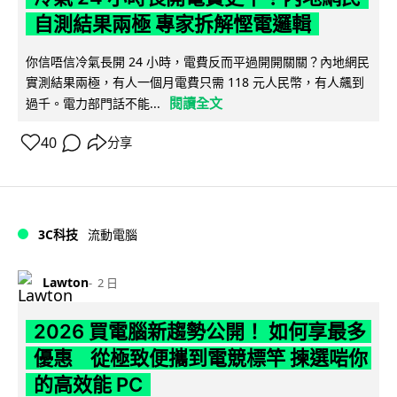
自測結果兩極 專家拆解慳電邏輯
你信唔信冷氣長開 24 小時，電費反而平過開開關關？內地網民
實測結果兩極，有人一個月電費只需 118 元人民幣，有人飆到
閱讀全文
過千。電力部門話不能...
40
分享
3C科技
流動電腦
Lawton
2 日
2026 買電腦新趨勢公開！ 如何享最多
優惠 從極致便攜到電競標竿 揀選啱你
的高效能 PC