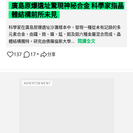
廣島原爆遺址驚現神秘合金 科學家指晶
體結構前所未見
科學家在廣島原爆遺址沙灘樣本中，發現一種從未有記錄的多
元素合金，由鐵、鉻、鎳、錳、鉬及鋁六種金屬混合而成，晶
閱讀全文
體結構獨特。研究由佛羅倫斯大學...
137
17
分享
↗
ADVERTISEMENT