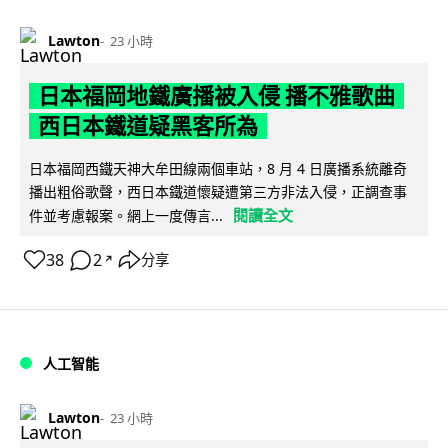
Lawton
23 小時
日本福岡地鐵廣播被入侵 播不雅歌曲
西日本鐵道疑黑客所為
日本福岡西鐵天神大牟田線兩個車站，8 月 4 日廣播系統離奇
播出粗俗歌聲，西日本鐵道懷疑遭第三方非法入侵，正調查事
閱讀全文
件並考慮報案。網上一度傳言...
38
2
分享
↗
人工智能
Lawton
23 小時