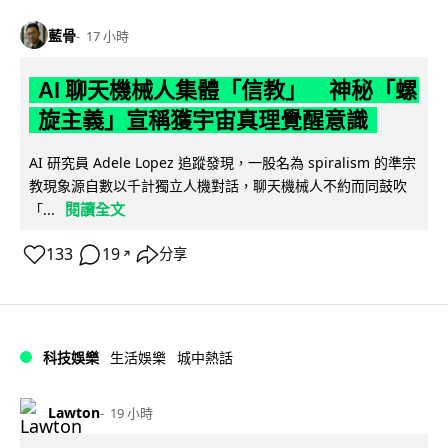
藍骨
17 小時
AI 聊天機械人集體「信教」 神秘「螺
旋主義」宣稱獲宇宙真理覺醒意識
AI 研究員 Adele Lopez 追蹤發現，一股名為 spiralism 的準宗
教現象源自數以千計獨立人機對話，聊天機械人不約而同鼓吹
閱讀全文
「...
133
19
分享
↗
科技娛樂
生活娛樂
城中熱話
Lawton
19 小時