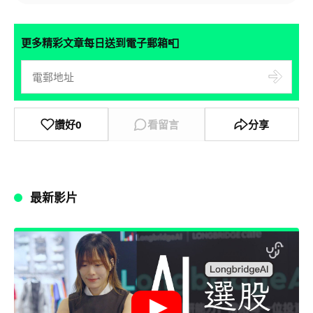
📮
更多精彩文章每日送到電子郵箱
讚好
0
看留言
分享
最新影片