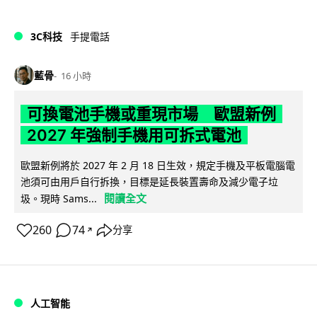
3C科技
手提電話
藍骨
16 小時
可換電池手機或重現市場 歐盟新例
2027 年強制手機用可拆式電池
歐盟新例將於 2027 年 2 月 18 日生效，規定手機及平板電腦電
池須可由用戶自行拆換，目標是延長裝置壽命及減少電子垃
閱讀全文
圾。現時 Sams...
260
74
分享
↗
人工智能