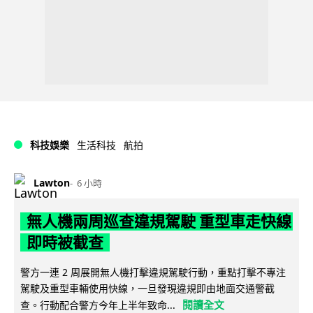
科技娛樂
生活科技
航拍
Lawton
6 小時
無人機兩周巡查違規駕駛 重型車走快線
即時被截查
警方一連 2 周展開無人機打擊違規駕駛行動，重點打擊不專注
駕駛及重型車輛使用快線，一旦發現違規即由地面交通警截
閱讀全文
查。行動配合警方今年上半年致命...