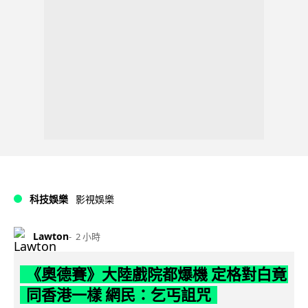
科技娛樂
影視娛樂
Lawton
2 小時
《奧德賽》大陸戲院都爆機 定格對白竟
同香港一樣 網民：乞丐詛咒