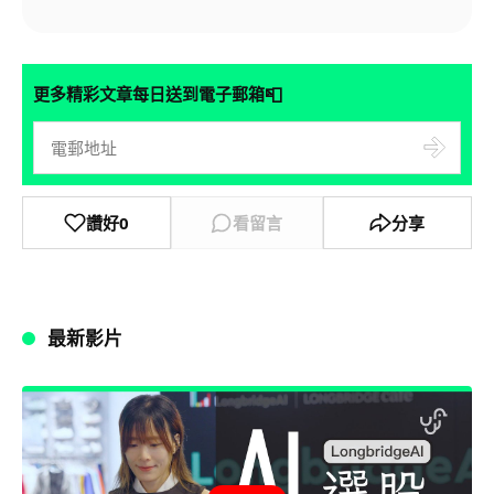
📮
更多精彩文章每日送到電子郵箱
讚好
0
看留言
分享
最新影片