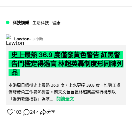
科技娛樂
生活科技
健康
Lawton
3 小時
史上最熱 36.9 度僅發黃色警告 紅黑警
告門檻定得過高 林超英轟制度形同陳列
品
本港周日錄得史上最熱 36.9 度，上水更達 39.8 度，惟勞工處
僅發黃色工作暑熱警告。前天文台台長林超英轟現行機制以
閱讀全文
「香港暑熱指數」為基...
103
24
分享
↗