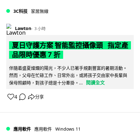
3C科技
家居無線
Lawton
3 小時
夏日守護方案 智能監控攝像頭 指定產
品限時優惠 7 折
伴隨着盛夏燦爛的陽光，不少人已著手規劃豐富的暑期活動。
然而，父母在忙碌工作、日常外出，或將孩子交由家中長輩與
閱讀全文
保母照顧時，對孩子總是十分牽掛。...
4
分享
Windows 11
應用軟件
應用軟件