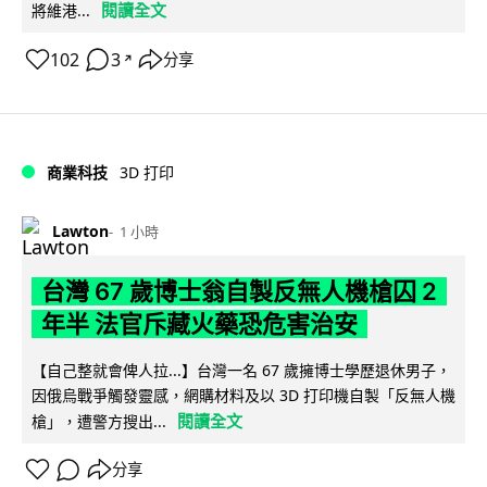
閱讀全文
將維港...
102
3
分享
↗
商業科技
3D 打印
Lawton
1 小時
台灣 67 歲博士翁自製反無人機槍囚 2
年半 法官斥藏火藥恐危害治安
【自己整就會俾人拉...】台灣一名 67 歲擁博士學歷退休男子，
因俄烏戰爭觸發靈感，網購材料及以 3D 打印機自製「反無人機
閱讀全文
槍」，遭警方搜出...
分享