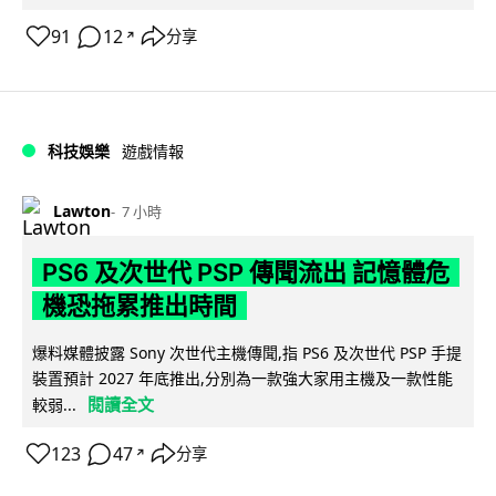
91
12
分享
↗
科技娛樂
遊戲情報
Lawton
7 小時
PS6 及次世代 PSP 傳聞流出 記憶體危
機恐拖累推出時間
爆料媒體披露 Sony 次世代主機傳聞,指 PS6 及次世代 PSP 手提
裝置預計 2027 年底推出,分別為一款強大家用主機及一款性能
閱讀全文
較弱...
123
47
分享
↗