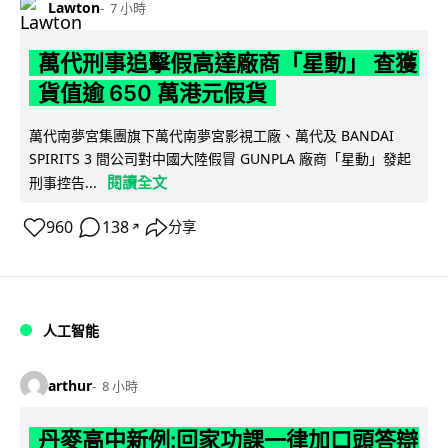
Lawton
7 小時
萬代刑事追擊假高達廠商「星動」 查獲
貨值逾 650 萬港元假貨
萬代南夢宮集團旗下萬代南夢宮影視工廠、萬代及 BANDAI
SPIRITS 3 間公司對中國大陸假冒 GUNPLA 廠商「星動」發起
閱讀全文
刑事控告...
960
138
分享
↗
人工智能
arthur
8 小時
丹麥高中新例:回家功課一律加口頭答辯