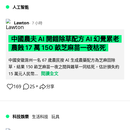
人工智能
Lawton
7 小時
中國農夫 AI 開錯除草配方 AI 幻覺累老
農蝕 17 萬 150 畝芝麻苗一夜枯死
中國安徽滁州一名 67 歲農民按 AI 生成農藥配方為芝麻田除
草，結果 150 畝芝麻苗一夜之間與雜草一同枯死，估計損失約
閱讀全文
15 萬元人民幣...
169
25
分享
↗
科技娛樂
生活科技
玩具