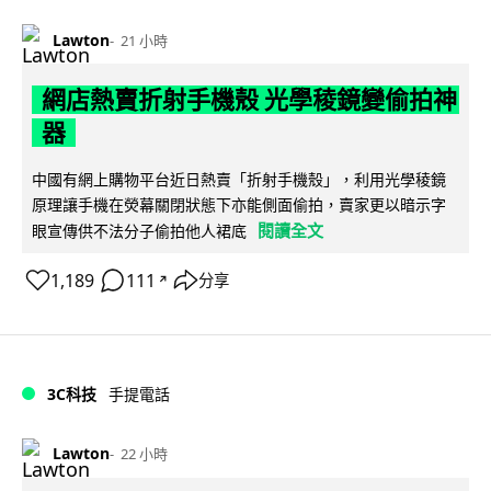
Lawton
21 小時
網店熱賣折射手機殼 光學稜鏡變偷拍神
器
中國有網上購物平台近日熱賣「折射手機殼」，利用光學稜鏡
原理讓手機在熒幕關閉狀態下亦能側面偷拍，賣家更以暗示字
閱讀全文
眼宣傳供不法分子偷拍他人裙底
1,189
111
分享
↗
3C科技
手提電話
Lawton
22 小時