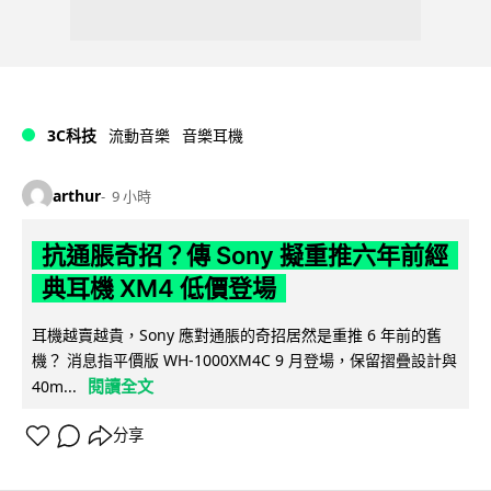
3C科技
流動音樂
音樂耳機
arthur
9 小時
抗通脹奇招？傳 Sony 擬重推六年前經
典耳機 XM4 低價登場
耳機越賣越貴，Sony 應對通脹的奇招居然是重推 6 年前的舊
機？ 消息指平價版 WH-1000XM4C 9 月登場，保留摺疊設計與
閱讀全文
40m...
分享