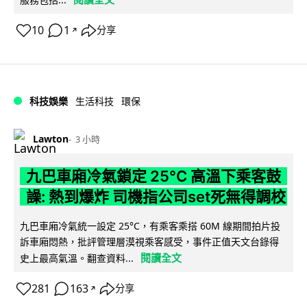
10
1
分享
↗
科技娛樂
生活科技
環保
Lawton
3 小時
九巴車廂冷氣鎖定 25°C 高溫下乘客鼓
譟: 熱到爆炸 司機指公司set死無得調校
九巴車廂冷氣統一設定 25°C，有乘客乘搭 60M 線期間拍片投
訴車廂悶熱，批評管理層漠視乘客感受，事件正值天文台錄得
閱讀全文
史上最高氣溫。翻查資料...
281
163
分享
↗