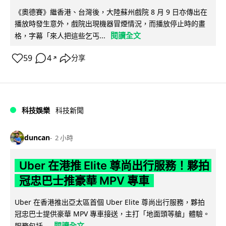
《奧德賽》繼香港、台灣後，大陸蘇州戲院 8 月 9 日亦傳出在
播放時發生意外，戲院出現機器冒煙情況，而播放停止時的畫
閱讀全文
格，字幕「來人把這些乞丐...
59
4
分享
↗
科技娛樂
科技新聞
duncan
2 小時
Uber 在港推 Elite 尊尚出行服務！夥拍
冠忠巴士推豪華 MPV 專車
Uber 在香港推出亞太區首個 Uber Elite 尊尚出行服務，夥拍
冠忠巴士提供豪華 MPV 專車接送，主打「地面頭等艙」體驗。
閱讀全文
服務包括...