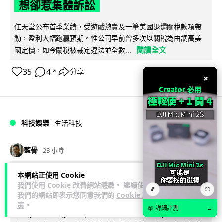
想卻惹集體訴訟
任天堂公布首季業績，受遊戲熱賣及一筆美國退還關稅款項帶
動，盈利大幅跑贏預期。惟公司早前曾多次以關稅為由調高美
閱讀全文
國定價，如今關稅被裁定違法並全數...
35
4
分享
↗
×
科技娛樂
生活科技
藍骨
23 小時
本網站正使用 Cookie
Google 地圖可直接叫外賣訂酒店 香
我們使用 Cookie 改善網站體驗。 繼續使用
🎵
港開通時間仍未有着落
⛶
我們的網站即表示您同意我們的
Cookie 政
策
。
📖 詳細評測
→
Google 為 Google Maps 內置聊天助手 Ask Maps 新增叫外