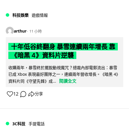
科技娛樂
遊戲情報
arthur
11 小時
十年低谷終翻身 暴雪連續兩年增長 靠
《暗黑 4》資料片逆襲
收購兩年，暴雪終於擺脫動視魔咒？總裁內部電郵流出：暴雪
已成 Xbox 表現最好團隊之一，連續兩年營收增長。《暗黑 4》
閱讀全文
資料片同《守望先鋒》成...
12
分享
3C科技
手提電話