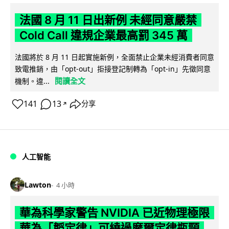
法國 8 月 11 日出新例 未經同意嚴禁
Cold Call 違規企業最高罰 345 萬
法國將於 8 月 11 日起實施新例，全面禁止企業未經消費者同意
致電推銷，由「opt-out」拒接登記制轉為「opt-in」先徵同意
閱讀全文
機制。違...
141
13
分享
↗
人工智能
Lawton
4 小時
華為科學家警告 NVIDIA 已近物理極限
華為「韜定律」可繞過摩爾定律瓶頸