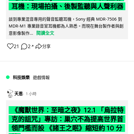
耳機：現場拍攝、後製監聽與人聲利器
談到專業混音專用的聲音監聽耳機，Sony 經典 MDR-7506 到
MDR-M1 專業錄音室耳機都為人熟悉。而現在舞台製作者與創
閱讀全文
意影像製作...
21
2
分享
↗
科技娛樂
遊戲情報
天恩
1 小時
《魔獸世界：至暗之夜》12.1 「烏拉特
克的詛咒」專訪：巢穴不為提高世界首
領門檻而設 《諸王之眠》縮短約 10 分