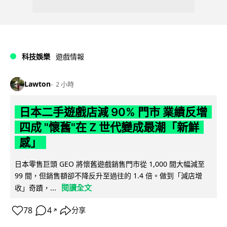
科技娛樂
遊戲情報
Lawton
2 小時
日本二手遊戲店減 90% 門市 業績反增
四成 "懷舊"在 Z 世代變成最潮「新鮮
感」
日本零售巨頭 GEO 將懷舊遊戲銷售門市從 1,000 間大幅減至
99 間，但銷售額卻不降反升至過往的 1.4 倍。做到「減店增
閱讀全文
收」奇蹟，...
78
4
分享
↗