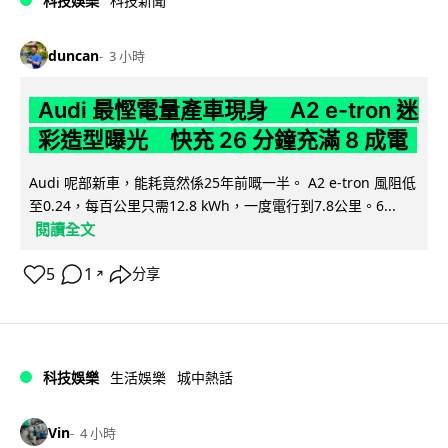
科技娛樂
科技新聞
duncan
3 小時
Audi 最慳電量產車現身 A2 e-tron 迷
彩造型曝光 快充 26 分鐘充滿 8 成電
Audi 呢部新車，能耗竟然係25年前嘅一半。 A2 e-tron 風阻低
至0.24，每百公里只需12.8 kWh，一度電行到7.8公里。6...
閱讀全文
5
1
分享
↗
科技娛樂
生活娛樂
城中熱話
Vin
4 小時