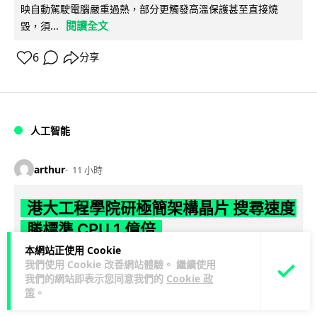
映自動駕駛電腦嚴重過熱，部分更觸發高溫保護甚至直接燒
閱讀全文
毀，須...
6
分享
人工智能
arthur
11 小時
港大工程學院研極簡架構晶片 搜尋速度
勝標準 CPU 1 億倍
本網站正使用 Cookie
港大團隊研發極簡架構模擬內容尋址記憶體（CAM）晶片，用
我們使用 Cookie 改善網站體驗。 繼續使用
二硫化鉬及半金屬銻克服傳輸瓶頸，漢明距離計算速度比標準
我們的網站即表示您同意我們的
Cookie 政
閱讀全文
策
。
CPU快1億倍，每次搜尋耗能低...