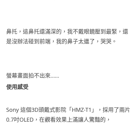
鼻托，這鼻托還滿深的，我不戴眼鏡壓到最緊，還
是沒辦法碰到前端，我的鼻子太邋了，哭哭。
螢幕畫面拍不出來……
使用感受
Sony 這個3D頭戴式影院「HMZ-T1」，採用了兩片
0.7吋OLED，在觀看效果上滿讓人驚豔的，