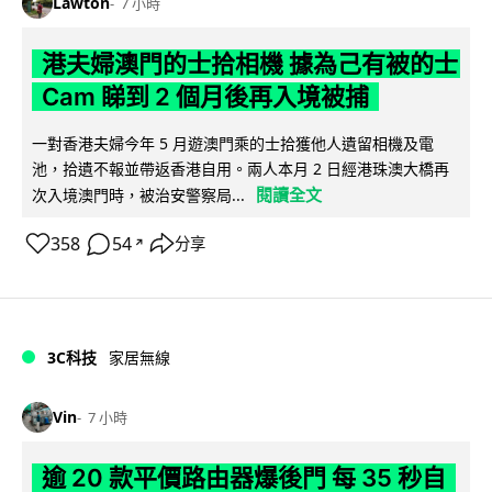
Lawton
7 小時
港夫婦澳門的士拾相機 據為己有被的士
Cam 睇到 2 個月後再入境被捕
一對香港夫婦今年 5 月遊澳門乘的士拾獲他人遺留相機及電
池，拾遺不報並帶返香港自用。兩人本月 2 日經港珠澳大橋再
閱讀全文
次入境澳門時，被治安警察局...
358
54
分享
↗
3C科技
家居無線
Vin
7 小時
逾 20 款平價路由器爆後門 每 35 秒自