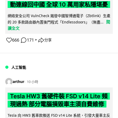
動連線回中國 全球 10 萬用家私隱堪憂
網絡安全公司 VulnCheck 揭發中國智博通電子（Zbtlink）生產
閱
的 20 多款路由器內置後門程式「Endlessdoors」（無盡...
讀全文
666
171
分享
↗
人工智能
arthur
10 小時
Tesla HW3 舊硬件裝 FSD v14 Lite 頻
現過熱 部分電腦損毀車主須自費維修
Tesla 向 HW3 舊車款推送 FSD v14 Lite 系統，引發大量車主反