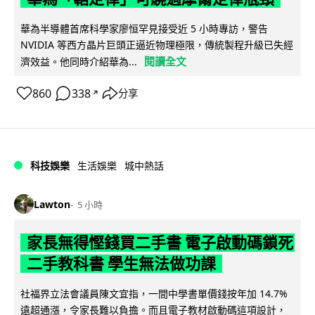
華為半導體首席科學家廖恒罕見接受近 5 小時專訪，警告
NVIDIA 等西方晶片巨頭正逼近物理極限，傳統製程升級已失經
閱讀全文
濟效益。他同時介紹華為...
860
338
分享
↗
科技娛樂
生活娛樂
城中熱話
Lawton
5 小時
家長無得慳錢買二手書 電子啟動碼鎖死
二手教科書 學生無法做功課
社福界立法會議員陳文宜指，一間中學書單價錢按年加 14.7%
遠超通漲，令家長難以負擔。而且電子教材啟動碼這項設計，