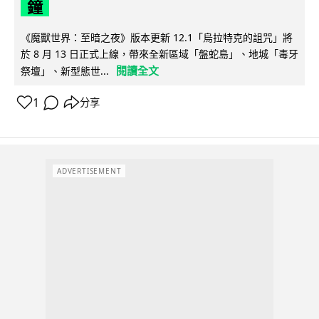
鐘
《魔獸世界：至暗之夜》版本更新 12.1「烏拉特克的詛咒」將
於 8 月 13 日正式上線，帶來全新區域「盤蛇島」、地城「毒牙
閱讀全文
祭壇」、新型態世...
1
分享
ADVERTISEMENT