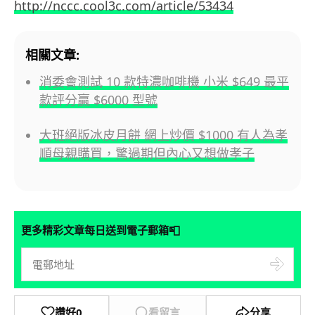
http://nccc.cool3c.com/article/53434
相關文章:
消委會測試 10 款特濃咖啡機 小米 $649 最平
款評分贏 $6000 型號
大班絕版冰皮月餅 網上炒價 $1000 有人為孝
順母親購買，驚過期但內心又想做孝子
📮
更多精彩文章每日送到電子郵箱
讚好
0
看留言
分享