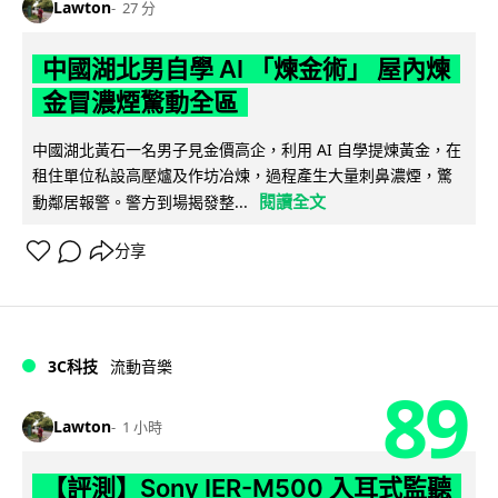
Lawton
27 分
中國湖北男自學 AI 「煉金術」 屋內煉
金冒濃煙驚動全區
中國湖北黃石一名男子見金價高企，利用 AI 自學提煉黃金，在
租住單位私設高壓爐及作坊冶煉，過程產生大量刺鼻濃煙，驚
閱讀全文
動鄰居報警。警方到場揭發整...
分享
3C科技
流動音樂
89
Lawton
1 小時
【評測】Sony IER-M500 入耳式監聽